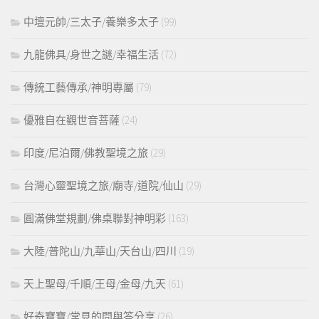
中壇元帥/三太子/養樂多太子
(99)
九龍佛具/身世之謎/幸福生活
(72)
傳統工藝傳承/神明專屬
(79)
優雅自在觀世音菩薩
(24)
印度/尼泊爾/佛教聖境之旅
(29)
台灣心靈聖境之旅/廟寺/道院/仙山
(29)
圓滿佛堂規劃/佛桌聯對神明彩
(163)
大陸/普陀山/九華山/天台山/四川
(19)
天上聖母/千順/王母/金母/九天
(61)
好奇寶寶/常見的問與答分享
(26)