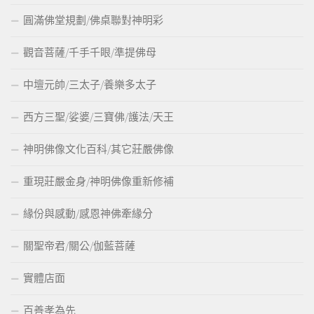
圓滿佛堂規劃/佛桌聯對神明彩
觀音菩薩/千手千眼/準提佛母
中壇元帥/三太子/養樂多太子
西方三聖/娑婆/三寶佛/護法/天王
神明佛像文化百科/其它莊嚴佛像
重現莊嚴金身/神明佛像重新修補
緣份與感動/感恩神佛牽緣分
關聖帝君/關公/伽藍菩薩
實體店面
百善孝為先