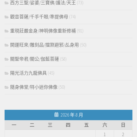
西方三聖/娑婆/三寶佛/護法/天王
(73)
觀音菩薩/千手千眼/準提佛母
(74)
重現莊嚴金身/神明佛像重新修補
(91)
開運旺來/雕刻品/擋煞避邪/乩身用
(50)
關聖帝君/關公/伽藍菩薩
(58)
陽光活力九龍佛具
(45)
隨身佛堂/特小迷你佛像
(50)
2026 年 8 月
一
二
三
四
五
六
日
1
2