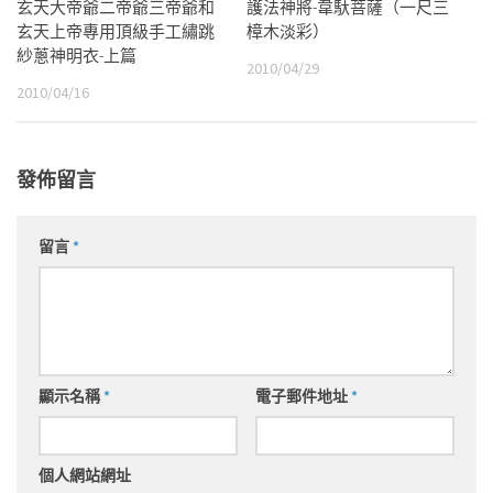
玄天大帝爺二帝爺三帝爺和
護法神將-韋馱菩薩（一尺三
玄天上帝專用頂級手工繡跳
樟木淡彩）
紗蔥神明衣-上篇
2010/04/29
2010/04/16
發佈留言
留言
*
顯示名稱
*
電子郵件地址
*
個人網站網址