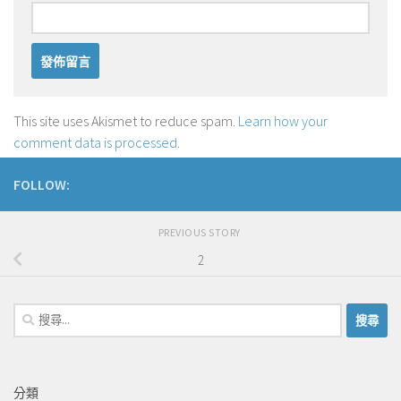
This site uses Akismet to reduce spam.
Learn how your
comment data is processed
.
FOLLOW:
PREVIOUS STORY
2
搜
尋
關
鍵
分類
字: