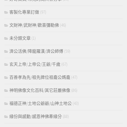
客製化專業訂做
(97)
文財神/武財神/歡喜彌勒佛
(46)
未分類文章
(1)
濟公活佛/降龍羅漢/濟公師傅
(59)
玄天上帝/上帝公/王爺/千歲
(67)
百善孝為先/祖先牌位祖龕公媽龕
(47)
神明佛像文化百科/其它莊嚴佛像
(86)
福德正神/土地公爺爺/山神土地公
(43)
緣份與感動/感恩神佛牽緣分
(88)