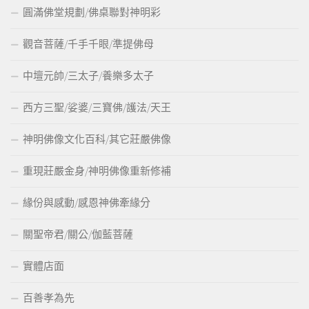
圓滿佛堂規劃/佛桌聯對神明彩
觀音菩薩/千手千眼/準提佛母
中壇元帥/三太子/養樂多太子
西方三聖/娑婆/三寶佛/護法/天王
神明佛像文化百科/其它莊嚴佛像
重現莊嚴金身/神明佛像重新修補
緣份與感動/感恩神佛牽緣分
關聖帝君/關公/伽藍菩薩
實體店面
百善孝為先