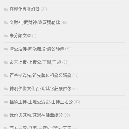
客製化專業訂做
(97)
文財神/武財神/歡喜彌勒佛
(46)
未分類文章
(1)
濟公活佛/降龍羅漢/濟公師傅
(59)
玄天上帝/上帝公/王爺/千歲
(67)
百善孝為先/祖先牌位祖龕公媽龕
(47)
神明佛像文化百科/其它莊嚴佛像
(86)
福德正神/土地公爺爺/山神土地公
(43)
緣份與感動/感恩神佛牽緣分
(88)
西方三聖/娑婆/三寶佛/護法/天王
(73)