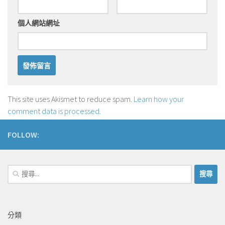
個人網站網址
This site uses Akismet to reduce spam.
Learn how your
comment data is processed
.
FOLLOW:
搜
尋
關
鍵
分類
字: