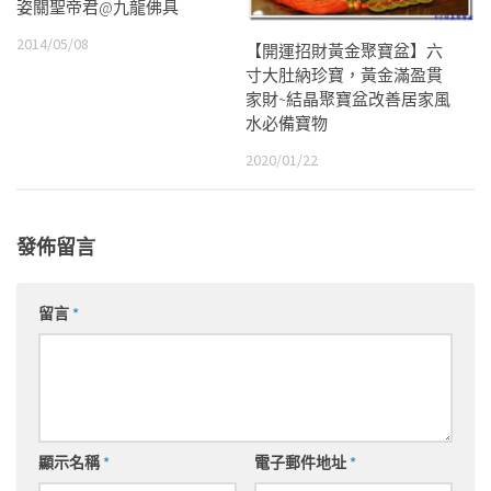
姿關聖帝君@九龍佛具
2014/05/08
【開運招財黃金聚寶盆】六
寸大肚納珍寶，黃金滿盈貫
家財~結晶聚寶盆改善居家風
水必備寶物
2020/01/22
發佈留言
留言
*
顯示名稱
*
電子郵件地址
*