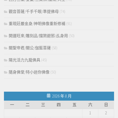
觀音菩薩/千手千眼/準提佛母
(74)
重現莊嚴金身/神明佛像重新修補
(91)
開運旺來/雕刻品/擋煞避邪/乩身用
(50)
關聖帝君/關公/伽藍菩薩
(58)
陽光活力九龍佛具
(45)
隨身佛堂/特小迷你佛像
(50)
2026 年 8 月
一
二
三
四
五
六
日
1
2