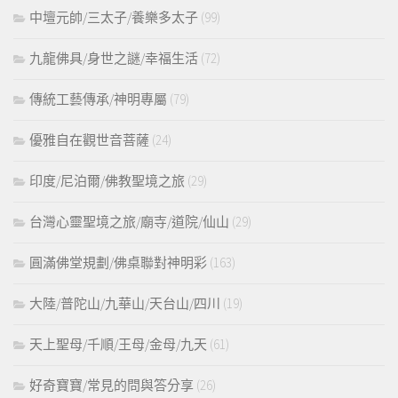
中壇元帥/三太子/養樂多太子
(99)
九龍佛具/身世之謎/幸福生活
(72)
傳統工藝傳承/神明專屬
(79)
優雅自在觀世音菩薩
(24)
印度/尼泊爾/佛教聖境之旅
(29)
台灣心靈聖境之旅/廟寺/道院/仙山
(29)
圓滿佛堂規劃/佛桌聯對神明彩
(163)
大陸/普陀山/九華山/天台山/四川
(19)
天上聖母/千順/王母/金母/九天
(61)
好奇寶寶/常見的問與答分享
(26)