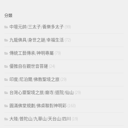
關
鍵
分類
字:
中壇元帥/三太子/養樂多太子
(99)
九龍佛具/身世之謎/幸福生活
(72)
傳統工藝傳承/神明專屬
(79)
優雅自在觀世音菩薩
(24)
印度/尼泊爾/佛教聖境之旅
(29)
台灣心靈聖境之旅/廟寺/道院/仙山
(29)
圓滿佛堂規劃/佛桌聯對神明彩
(163)
大陸/普陀山/九華山/天台山/四川
(19)