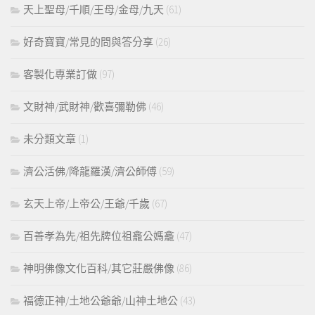
天上聖母/千順/王母/金母/九天
(61)
好奇寶寶/常見的問與答分享
(26)
客製化專業訂做
(97)
文財神/武財神/歡喜彌勒佛
(46)
未分類文章
(1)
濟公活佛/降龍羅漢/濟公師傅
(59)
玄天上帝/上帝公/王爺/千歲
(67)
百善孝為先/祖先牌位祖龕公媽龕
(47)
神明佛像文化百科/其它莊嚴佛像
(86)
福德正神/土地公爺爺/山神土地公
(43)