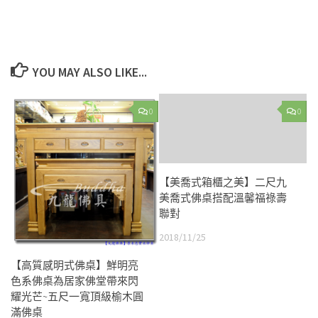
YOU MAY ALSO LIKE...
0
0
【美喬式箱櫃之美】二尺九
美喬式佛桌搭配溫馨福祿壽
聯對
2018/11/25
【高質感明式佛桌】鮮明亮
色系佛桌為居家佛堂帶來閃
耀光芒~五尺一寬頂級榆木圓
滿佛桌