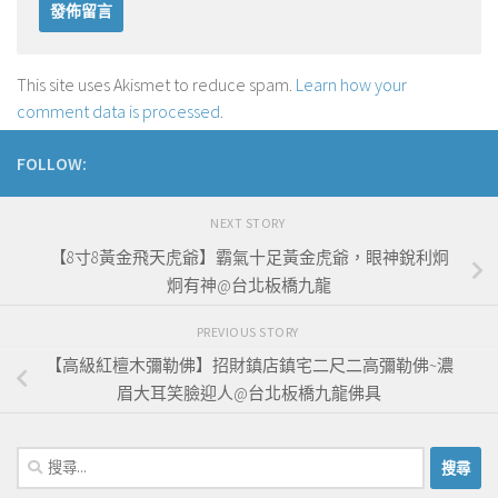
This site uses Akismet to reduce spam.
Learn how your
comment data is processed
.
FOLLOW:
NEXT STORY
【8寸8黃金飛天虎爺】霸氣十足黃金虎爺，眼神銳利炯
炯有神@台北板橋九龍
PREVIOUS STORY
【高級紅檀木彌勒佛】招財鎮店鎮宅二尺二高彌勒佛~濃
眉大耳笑臉迎人@台北板橋九龍佛具
搜
尋