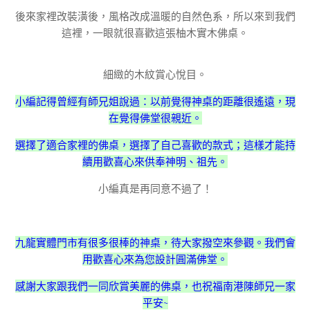
後來家裡改裝潢後，風格改成溫暖的自然色系，所以來到我們
這裡，一眼就很喜歡這張柚木實木佛桌。
細緻的木紋賞心悅目。
小編記得曾經有師兄姐說過：以前覺得神桌的距離很遙遠，現
在覺得佛堂很親近。
選擇了適合家裡的佛桌，選擇了自己喜歡的款式；這樣才能持
續用歡喜心來供奉神明、祖先。
小編真是再同意不過了！
九龍實體門市有很多很棒的神桌，待大家撥空來參觀。我們會
用歡喜心來為您設計圓滿佛堂。
感謝大家跟我們一同欣賞美麗的佛桌，也祝福南港陳師兄一家
平安~