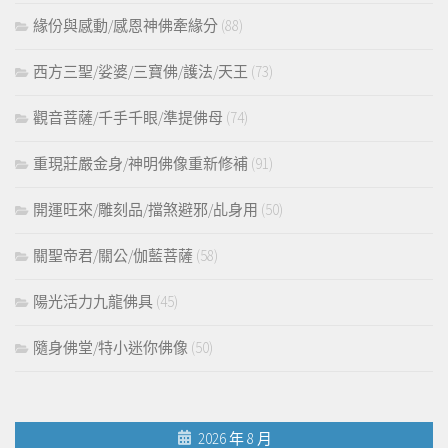
緣份與感動/感恩神佛牽緣分
(88)
西方三聖/娑婆/三寶佛/護法/天王
(73)
觀音菩薩/千手千眼/準提佛母
(74)
重現莊嚴金身/神明佛像重新修補
(91)
開運旺來/雕刻品/擋煞避邪/乩身用
(50)
關聖帝君/關公/伽藍菩薩
(58)
陽光活力九龍佛具
(45)
隨身佛堂/特小迷你佛像
(50)
2026 年 8 月