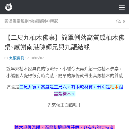
Skip to content
圓滿佛堂規劃/佛桌聯對神明彩
0
【二尺九柚木佛桌】簡單俐落高質感柚木佛
桌~感謝南港陳師兄與九龍結緣
BY
九龍佛具
·
2018/05/02
近年來柚木家具真的很流行，小編今天再介紹一張柚木佛桌，
小編個人覺得很有時尚感，簡單的線條就帶出高級柚木的質感
這張是
二尺九寬，高度是三尺六，有兩款材質，分別是
柚木
跟
黑紫檀木
。
先來張正面照吧！
柚木桌很溫暖，而黑紫檀桌很莊嚴，各有各的支持者