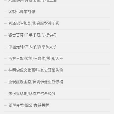
客製化專業訂做
圓滿佛堂規劃/佛桌聯對神明彩
觀音菩薩/千手千眼/準提佛母
中壇元帥/三太子/養樂多太子
西方三聖/娑婆/三寶佛/護法/天王
神明佛像文化百科/其它莊嚴佛像
重現莊嚴金身/神明佛像重新修補
緣份與感動/感恩神佛牽緣分
關聖帝君/關公/伽藍菩薩