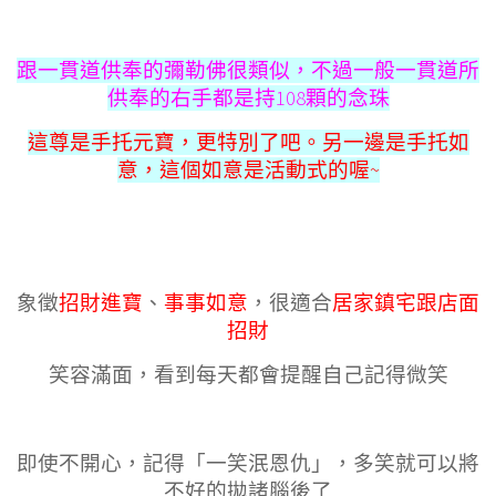
跟一貫道供奉的彌勒佛很類似，不過一般一貫道所
供奉的右手都是持108顆的念珠
這尊是手托元寶，更特別了吧。另一邊是手托如
意，這個如意是活動式的喔~
象徵
招財進寶
、
事事如意
，很適合
居家鎮宅跟店面
招財
笑容滿面，看到每天都會提醒自己記得微笑
即使不開心，記得「一笑泯恩仇」，多笑就可以將
不好的拋諸腦後了