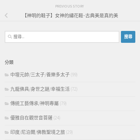
PREVIOUS STORY
【神明的鞋子】女神的繡花鞋~古典美是真的美
搜
尋
關
鍵
分類
字:
中壇元帥/三太子/養樂多太子
(99)
九龍佛具/身世之謎/幸福生活
(72)
傳統工藝傳承/神明專屬
(79)
優雅自在觀世音菩薩
(24)
印度/尼泊爾/佛教聖境之旅
(29)