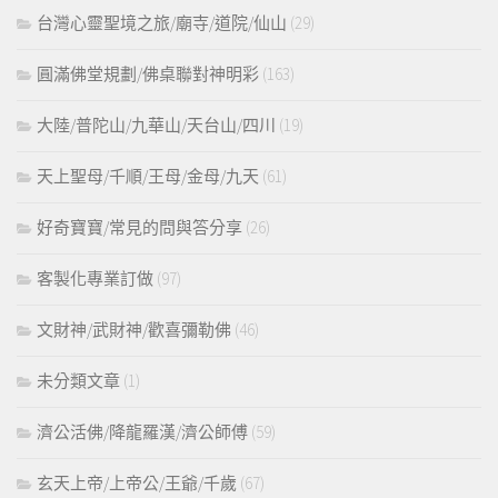
台灣心靈聖境之旅/廟寺/道院/仙山
(29)
圓滿佛堂規劃/佛桌聯對神明彩
(163)
大陸/普陀山/九華山/天台山/四川
(19)
天上聖母/千順/王母/金母/九天
(61)
好奇寶寶/常見的問與答分享
(26)
客製化專業訂做
(97)
文財神/武財神/歡喜彌勒佛
(46)
未分類文章
(1)
濟公活佛/降龍羅漢/濟公師傅
(59)
玄天上帝/上帝公/王爺/千歲
(67)