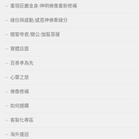
重現莊嚴金身/神明佛像重新修補
緣份與感動/感恩神佛牽緣分
關聖帝君/關公/伽藍菩薩
實體店面
百善孝為先
心靈之旅
佛像修補
如何選購
客製化專區
海外運送