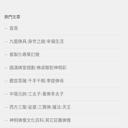
熱門文章
首頁
九龍佛具/身世之謎/幸福生活
客製化專業訂做
圓滿佛堂規劃/佛桌聯對神明彩
觀音菩薩/千手千眼/準提佛母
中壇元帥/三太子/養樂多太子
西方三聖/娑婆/三寶佛/護法/天王
神明佛像文化百科/其它莊嚴佛像