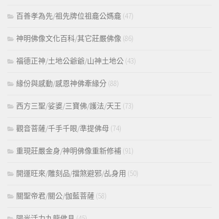
百善孝為先/祖先牌位祖龕公媽龕
(47)
神明佛像文化百科/其它莊嚴佛像
(86)
福德正神/土地公爺爺/山神土地公
(43)
緣份與感動/感恩神佛牽緣分
(88)
西方三聖/娑婆/三寶佛/護法/天王
(73)
觀音菩薩/千手千眼/準提佛母
(74)
重現莊嚴金身/神明佛像重新修補
(91)
開運旺來/雕刻品/擋煞避邪/乩身用
(50)
關聖帝君/關公/伽藍菩薩
(58)
陽光活力九龍佛具
(45)