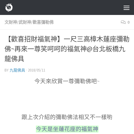
Skip to content
文財神/武財神/歡喜彌勒佛
0
【歡喜招財福氣神】一尺三高樟木蓮座彌勒
佛~再來一尊笑呵呵的福氣神@台北板橋九
龍佛具
BY
九龍佛具
·
2018/05/11
今天來欣賞一尊彌勒佛吧~
跟上次介紹的彌勒佛法相又不一樣喲
今天是坐蓮花座的福氣神