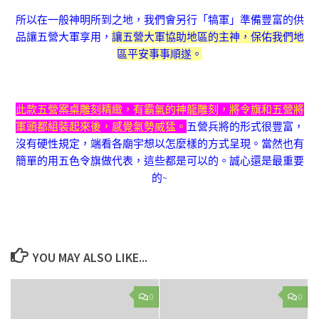
所以在一般神明所到之地，我們會另行「犒軍」準備豐富的供
品讓五營大軍享用，
讓五營大軍協助地區的主神，保佑我們地
區平安事事順遂。
此款五營案桌雕刻精緻，有霸氣的神龍雕刻，將令旗和五營將
軍頭都組裝起來後，感覺氣勢威猛。
五營兵將的形式很豐富，
沒有硬性規定，端看各廟宇想以怎麼樣的方式呈現。當然也有
簡單的用五色令旗做代表，這些都是可以的。誠心還是最重要
的~
YOU MAY ALSO LIKE...
0
0