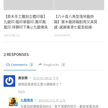
【原木手工雕刻立體印章】
【六十首八角型落地籤詩
九龍印/龍印單龍印/鳳印鳳
箱】實木籤詩箱耐用又具質
凰印/祥獅印下集@九龍佛具
感~感謝東港七龍宮結緣~
2015/08/22
2019/04/03
2 RESPONSES
Comments
2
Pingbacks
0
黃信傑
2019/05/268:20 下午
請問這案桌型五營斗價格多少？
Reply
九龍佛具
2019/05/2711:47 上午
全套目前價格是8800元，有不清楚的地方，歡迎來電洽詢，