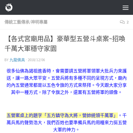
Skip to content
傳統工藝傳承/神明專屬
2
【各式宮廟用品】豪華型五營斗桌案~招喚
千萬大軍穩守家園
BY
九龍佛具
·
2018/12/06
很多仙佛為謁祖進香時，會需要請五營將軍領軍大批兵力來護
送，讓一路大眾平安。五營兵將有多種不同的呈現方式，廟內
的內五營通常都是以五色令旗的方式來祭拜。今天跟大家分享
其中一種方式，除了令旗之外，還置有五營將軍的頭像。
五營案桌上的題字「五方鎮守為大將，營帥統領千萬軍」
。千
萬兵馬的聲勢浩大，我們百姓也要準備兵馬的用糧來力挺五營
大軍的神力。