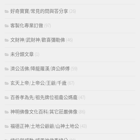
好奇寶寶/常見的問與答分享
(26)
客製化專業訂做
(97)
文財神/武財神/歡喜彌勒佛
(46)
未分類文章
(1)
濟公活佛/降龍羅漢/濟公師傅
(59)
玄天上帝/上帝公/王爺/千歲
(67)
百善孝為先/祖先牌位祖龕公媽龕
(47)
神明佛像文化百科/其它莊嚴佛像
(86)
福德正神/土地公爺爺/山神土地公
(43)