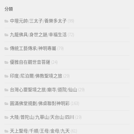
鍵
分類
字:
中壇元帥/三太子/養樂多太子
(99)
九龍佛具/身世之謎/幸福生活
(72)
傳統工藝傳承/神明專屬
(79)
優雅自在觀世音菩薩
(24)
印度/尼泊爾/佛教聖境之旅
(29)
台灣心靈聖境之旅/廟寺/道院/仙山
(29)
圓滿佛堂規劃/佛桌聯對神明彩
(163)
大陸/普陀山/九華山/天台山/四川
(19)
天上聖母/千順/王母/金母/九天
(61)