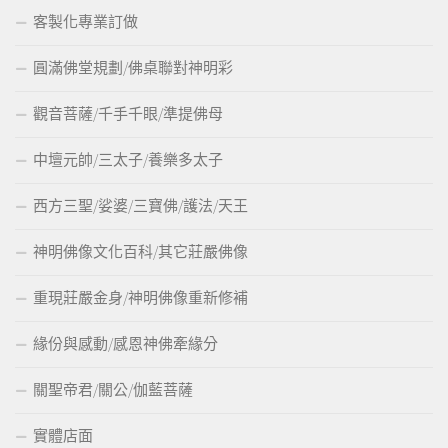
客製化專業訂做
圓滿佛堂規劃/佛桌聯對神明彩
觀音菩薩/千手千眼/準提佛母
中壇元帥/三太子/養樂多太子
西方三聖/娑婆/三寶佛/護法/天王
神明佛像文化百科/其它莊嚴佛像
重現莊嚴金身/神明佛像重新修補
緣份與感動/感恩神佛牽緣分
關聖帝君/關公/伽藍菩薩
實體店面