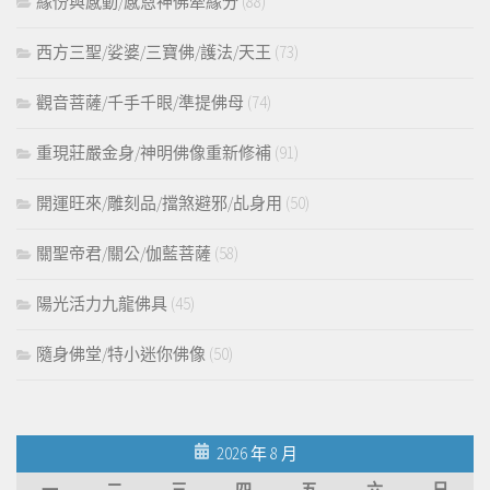
緣份與感動/感恩神佛牽緣分
(88)
西方三聖/娑婆/三寶佛/護法/天王
(73)
觀音菩薩/千手千眼/準提佛母
(74)
重現莊嚴金身/神明佛像重新修補
(91)
開運旺來/雕刻品/擋煞避邪/乩身用
(50)
關聖帝君/關公/伽藍菩薩
(58)
陽光活力九龍佛具
(45)
隨身佛堂/特小迷你佛像
(50)
2026 年 8 月
一
二
三
四
五
六
日