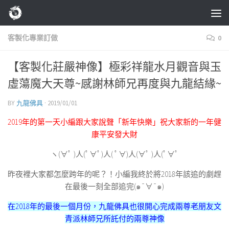
Skip to content
客製化專業訂做
0
【客製化莊嚴神像】極彩祥龍水月觀音與玉
虛蕩魔大天尊~感謝林師兄再度與九龍結緣~
BY
九龍佛具
·
2019/01/01
2019年的第一天小編跟大家說聲「新年快樂」祝大家新的一年健
康平安發大財
ヽ(∀ﾟ )人(ﾟ∀ﾟ)人( ﾟ∀)人(∀ﾟ )人(ﾟ∀ﾟ
昨夜裡大家都怎麼跨年的呢？！小編我終於將2018年該追的劇趕
在最後一刻全部追完(๑¯∀¯๑)
在2018年的最後一個月份，九龍佛具也很開心完成兩尊老朋友文
青派林師兄所託付的兩尊神像