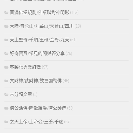
圓滿佛堂規劃/佛桌聯對神明彩
(163)
大陸/普陀山/九華山/天台山/四川
(19)
天上聖母/千順/王母/金母/九天
(61)
好奇寶寶/常見的問與答分享
(26)
客製化專業訂做
(97)
文財神/武財神/歡喜彌勒佛
(46)
未分類文章
(1)
濟公活佛/降龍羅漢/濟公師傅
(59)
玄天上帝/上帝公/王爺/千歲
(67)