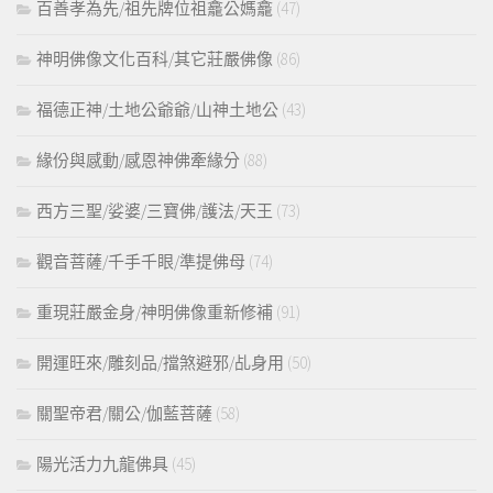
百善孝為先/祖先牌位祖龕公媽龕
(47)
神明佛像文化百科/其它莊嚴佛像
(86)
福德正神/土地公爺爺/山神土地公
(43)
緣份與感動/感恩神佛牽緣分
(88)
西方三聖/娑婆/三寶佛/護法/天王
(73)
觀音菩薩/千手千眼/準提佛母
(74)
重現莊嚴金身/神明佛像重新修補
(91)
開運旺來/雕刻品/擋煞避邪/乩身用
(50)
關聖帝君/關公/伽藍菩薩
(58)
陽光活力九龍佛具
(45)