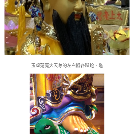
玉虛蕩魔大天尊的左右腳各踩蛇、龜