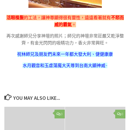
活眼植髮
的工法，讓神尊顯得很有靈性，遠遠看著就有
不怒而
威的霸氣
。
再次感謝師兄分享神壇的照片；師兄的神壇非常莊嚴又乾淨整
齊，有金光閃閃的吸睛功力，香火非常興旺。
祝林師兄及朋友們未來一年都大發大利、健健康康
水月觀音和玉虛蕩魔大天尊到台南大顯神威~
YOU MAY ALSO LIKE...
0
0