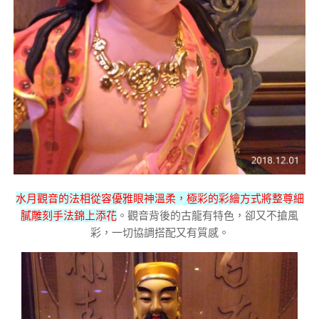
水月觀音的法相從容優雅眼神溫柔，極彩的彩繪方式將整尊細
膩雕刻手法錦上添花
。觀音背後的古龍有特色，卻又不搶風
彩，一切協調搭配又有質感。