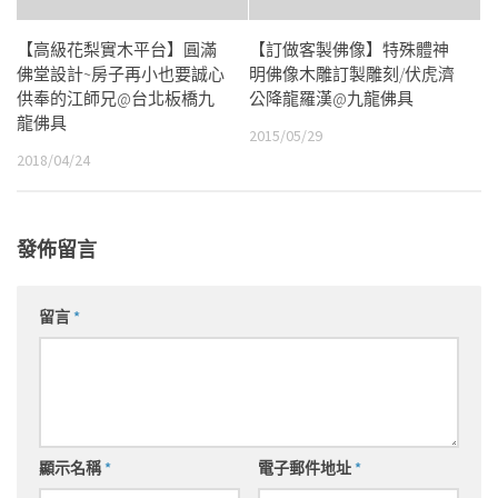
【高級花梨實木平台】圓滿
【訂做客製佛像】特殊體神
佛堂設計~房子再小也要誠心
明佛像木雕訂製雕刻/伏虎濟
供奉的江師兄@台北板橋九
公降龍羅漢@九龍佛具
龍佛具
2015/05/29
2018/04/24
發佈留言
留言
*
顯示名稱
*
電子郵件地址
*