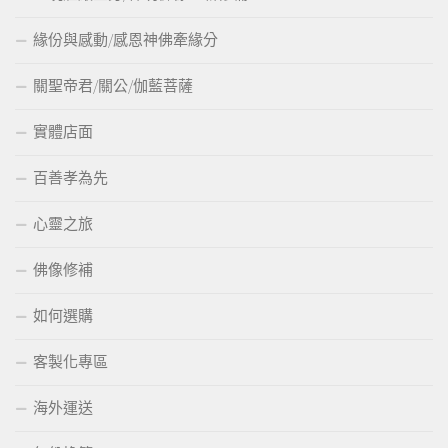
緣份與感動/感恩神佛牽緣分
關聖帝君/關公/伽藍菩薩
實體店面
百善孝為先
心靈之旅
佛像修補
如何選購
客製化專區
海外運送