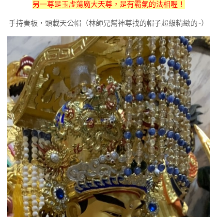
另一尊是玉虛蕩魔大天尊，是有霸氣的法相喔！
手持奏板，頭載天公帽（林師兄幫神尊找的帽子超級精緻的~）