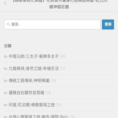
【精緻客制化佛龕】花梨實木量身打造精品佛龕~紅光閃
耀神聖莊嚴
搜
尋
關
鍵
分類
字:
中壇元帥/三太子/養樂多太子
(99)
九龍佛具/身世之謎/幸福生活
(72)
傳統工藝傳承/神明專屬
(79)
優雅自在觀世音菩薩
(24)
印度/尼泊爾/佛教聖境之旅
(29)
台灣心靈聖境之旅/廟寺/道院/仙山
(29)