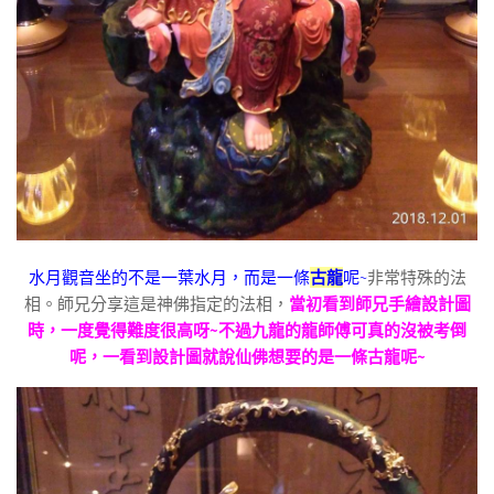
水月觀音坐的不是一葉水月，而是一條
古龍
呢~
非常特殊的法
相。師兄分享這是神佛指定的法相，
當初看到師兄手繪設計圖
時，一度覺得難度很高呀~不過九龍的龍師傅可真的沒被考倒
呢，一看到設計圖就說仙佛想要的是一條古龍呢~