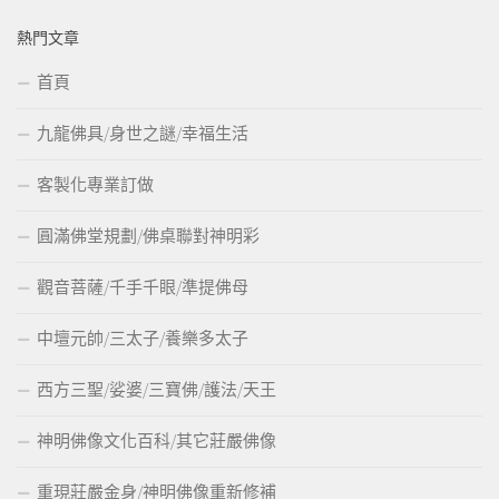
熱門文章
首頁
九龍佛具/身世之謎/幸福生活
客製化專業訂做
圓滿佛堂規劃/佛桌聯對神明彩
觀音菩薩/千手千眼/準提佛母
中壇元帥/三太子/養樂多太子
西方三聖/娑婆/三寶佛/護法/天王
神明佛像文化百科/其它莊嚴佛像
重現莊嚴金身/神明佛像重新修補