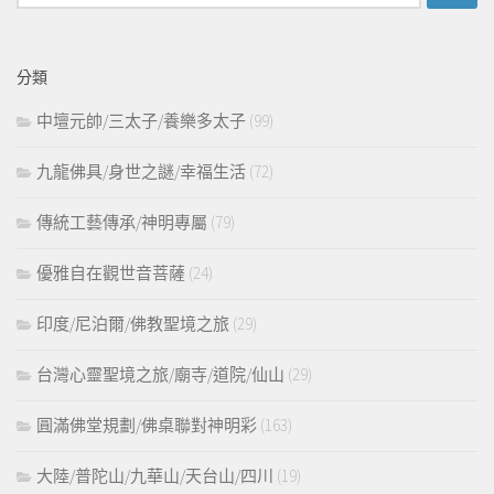
尋
關
鍵
分類
字:
中壇元帥/三太子/養樂多太子
(99)
九龍佛具/身世之謎/幸福生活
(72)
傳統工藝傳承/神明專屬
(79)
優雅自在觀世音菩薩
(24)
印度/尼泊爾/佛教聖境之旅
(29)
台灣心靈聖境之旅/廟寺/道院/仙山
(29)
圓滿佛堂規劃/佛桌聯對神明彩
(163)
大陸/普陀山/九華山/天台山/四川
(19)