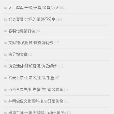
天上聖母/千順/王母/金母/九天
(61)
好奇寶寶/常見的問與答分享
(26)
客製化專業訂做
(97)
文財神/武財神/歡喜彌勒佛
(46)
未分類文章
(1)
濟公活佛/降龍羅漢/濟公師傅
(59)
玄天上帝/上帝公/王爺/千歲
(67)
百善孝為先/祖先牌位祖龕公媽龕
(47)
神明佛像文化百科/其它莊嚴佛像
(86)
福德正神/土地公爺爺/山神土地公
(43)