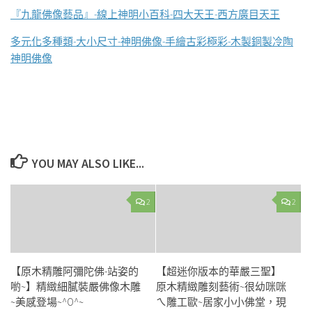
『九龍佛像藝品』-線上神明小百科-四大天王-西方廣目天王
多元化多種類-大小尺寸-神明佛像-手繪古彩極彩-木製銅製冷陶
神明佛像
YOU MAY ALSO LIKE...
2
2
【原木精雕阿彌陀佛-站姿的
【超迷你版本的華嚴三聖】
喲~】精緻細膩裝嚴佛像木雕
原木精緻雕刻藝術~很幼咪咪
~美感登場~^O^~
ㄟ雕工歐~居家小小佛堂，現