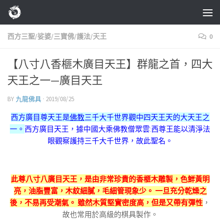
Skip to content
西方三聖/娑婆/三寶佛/護法/天王
0
【八寸八香榧木廣目天王】群龍之首，四大
天王之一—廣目天王
BY
九龍佛具
·
2019/08/25
西方廣目尊天王是
佛教
三千大千世界觀中四天王天的大天王之
一。
西方廣目天王，據中國大乘佛教僧眾雲:西尊王能以清淨法
眼觀察護持三千大千世界，故此聖名。
此尊八寸八廣目天王，是由非常珍貴的香榧木雕製，色鮮黃明
亮，油脂豐富，木紋細膩，毛細管現象少。 一旦充分乾燥之
後，不易再受潮氣。 雖然木質堅實密度高，但是又帶有彈性
，
故也常用於高級的棋具製作。