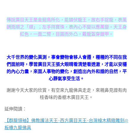
傳說廣目天王是金翅鳥所化，能鎮伏龍王，故右手捉龍，表風
調雨順之「順」；左手持寶珠，表內心不變以應萬變。天王身
紅色，一面二臂，目圓而外凸，戴龍盔穿鎧甲。
大千世界的變化莫測，事會變物會移人會遷，種種的不同在我
們面前時，學習廣目天王張大眼睛看清楚看透澈，才能以安穩
的內心力量，來面人事物的變化，創造出內外和諧的自然，平
心靜氣享受生活。
謝謝今天大家的欣賞，有空來九龍佛具走走，來親鼻見證有肉
桂香味的香榧木廣目天王。
延伸閱讀：
【群龍領袖】佛教護法天王~西方廣目天王~台灣檜木精緻雕刻@
板橋九龍佛具