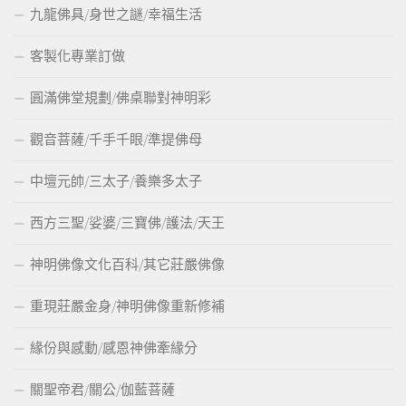
九龍佛具/身世之謎/幸福生活
客製化專業訂做
圓滿佛堂規劃/佛桌聯對神明彩
觀音菩薩/千手千眼/準提佛母
中壇元帥/三太子/養樂多太子
西方三聖/娑婆/三寶佛/護法/天王
神明佛像文化百科/其它莊嚴佛像
重現莊嚴金身/神明佛像重新修補
緣份與感動/感恩神佛牽緣分
關聖帝君/關公/伽藍菩薩