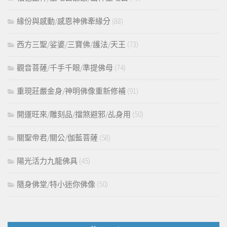
緣份與感動/感恩神佛牽緣分
(88)
西方三聖/娑婆/三寶佛/護法/天王
(73)
觀音菩薩/千手千眼/準提佛母
(74)
重現莊嚴金身/神明佛像重新修補
(91)
開運旺來/雕刻品/擋煞避邪/乩身用
(50)
關聖帝君/關公/伽藍菩薩
(58)
陽光活力九龍佛具
(45)
隨身佛堂/特小迷你佛像
(50)