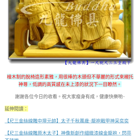
檜木制的脫椅造形素雅，用很棒的木頭但不華麗的形式來襯托
神尊，低調的高質感在未上漆的狀況下一目瞭然。
謝謝各位今日的收看。祝大家瘦身有成，健康快樂喲~
延伸閱讀：
【尺三金絲線雕中壇元帥】太子千秋萬歲~龍袍戰甲神采奕奕
【尺三金絲線雕原木太子】神像新創作細緻漆線金龍袍，閃亮