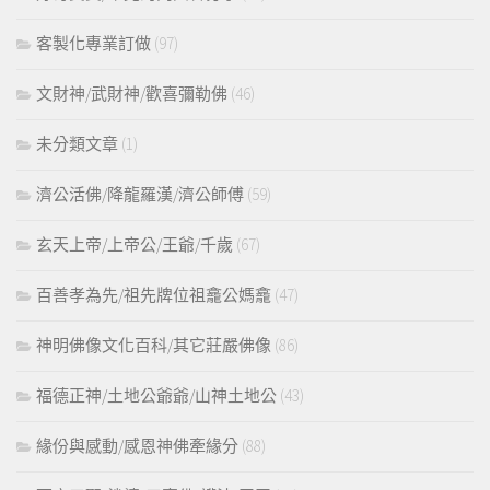
客製化專業訂做
(97)
文財神/武財神/歡喜彌勒佛
(46)
未分類文章
(1)
濟公活佛/降龍羅漢/濟公師傅
(59)
玄天上帝/上帝公/王爺/千歲
(67)
百善孝為先/祖先牌位祖龕公媽龕
(47)
神明佛像文化百科/其它莊嚴佛像
(86)
福德正神/土地公爺爺/山神土地公
(43)
緣份與感動/感恩神佛牽緣分
(88)