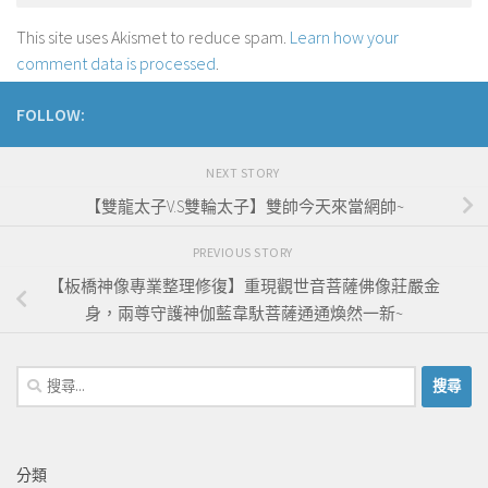
This site uses Akismet to reduce spam.
Learn how your
comment data is processed
.
FOLLOW:
NEXT STORY
【雙龍太子V.S雙輪太子】雙帥今天來當網帥~
PREVIOUS STORY
【板橋神像專業整理修復】重現觀世音菩薩佛像莊嚴金
身，兩尊守護神伽藍韋馱菩薩通通煥然一新~
搜
尋
關
鍵
分類
字: