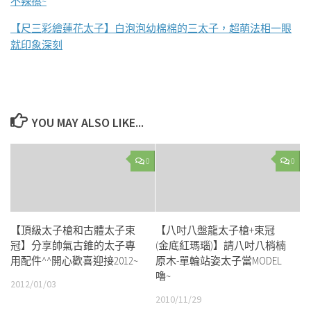
不辣擦~
【尺三彩繪蓮花太子】白泡泡幼棉棉的三太子，超萌法相一眼
就印象深刻
YOU MAY ALSO LIKE...
0
0
【頂級太子槍和古體太子束
【八吋八盤龍太子槍+束冠
冠】分享帥氣古錐的太子專
(金底紅瑪瑙)】請八吋八梢楠
用配件^^開心歡喜迎接2012~
原木-單輪站姿太子當MODEL
嚕~
2012/01/03
2010/11/29