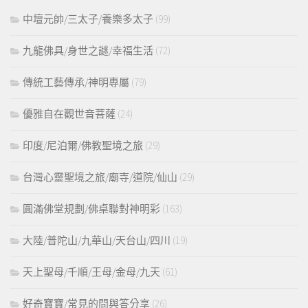
中壇元帥/三太子/養樂多太子
(99)
九龍佛具/身世之謎/幸福生活
(72)
傳統工藝傳承/神明專屬
(79)
優雅自在觀世音菩薩
(24)
印度/尼泊爾/佛教聖境之旅
(29)
台灣心靈聖境之旅/廟寺/道院/仙山
(29)
圓滿佛堂規劃/佛桌聯對神明彩
(163)
大陸/普陀山/九華山/天台山/四川
(19)
天上聖母/千順/王母/金母/九天
(61)
好奇寶寶/常見的問與答分享
(26)