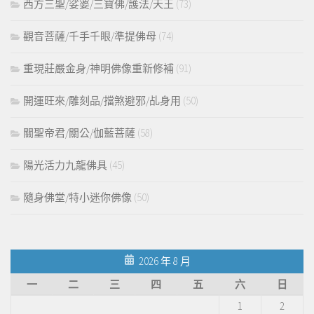
西方三聖/娑婆/三寶佛/護法/天王
(73)
觀音菩薩/千手千眼/準提佛母
(74)
重現莊嚴金身/神明佛像重新修補
(91)
開運旺來/雕刻品/擋煞避邪/乩身用
(50)
關聖帝君/關公/伽藍菩薩
(58)
陽光活力九龍佛具
(45)
隨身佛堂/特小迷你佛像
(50)
2026 年 8 月
一
二
三
四
五
六
日
1
2