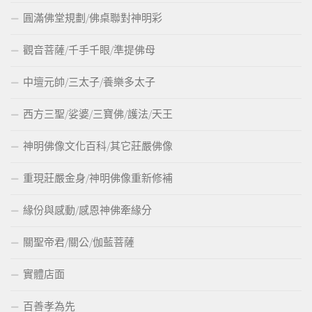
圓滿佛堂規劃/佛桌聯對神明彩
觀音菩薩/千手千眼/準提佛母
中壇元帥/三太子/養樂多太子
西方三聖/娑婆/三寶佛/護法/天王
神明佛像文化百科/其它莊嚴佛像
重現莊嚴金身/神明佛像重新修補
緣份與感動/感恩神佛牽緣分
關聖帝君/關公/伽藍菩薩
實體店面
百善孝為先