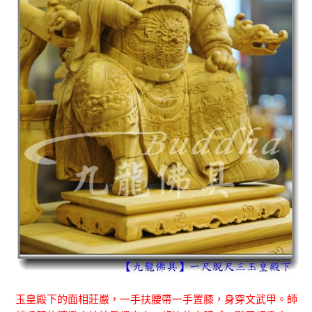
玉皇殿下的面相莊嚴，一手扶腰帶一手置膝，身穿文武甲。師