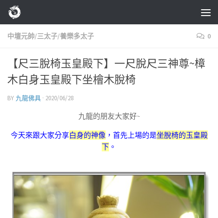
Skip to content
中壇元帥/三太子/養樂多太子
0
【尺三脫椅玉皇殿下】一尺脫尺三神尊~樟
木白身玉皇殿下坐檜木脫椅
BY
九龍佛具
·
2020/06/28
九龍的朋友大家好~
今天來跟大家分享
白身的神像
，首先上場的是
坐脫椅的玉皇殿
下
。