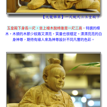
玉皇殿下身長一尺，坐上檜木脫椅後是一尺三高
。
特選的樟
木，木頭的木節少紋路又漂亮，質量也很穩定。漂漂亮亮的白
身神尊，期待有緣人來為神尊設計不同凡響的色彩。