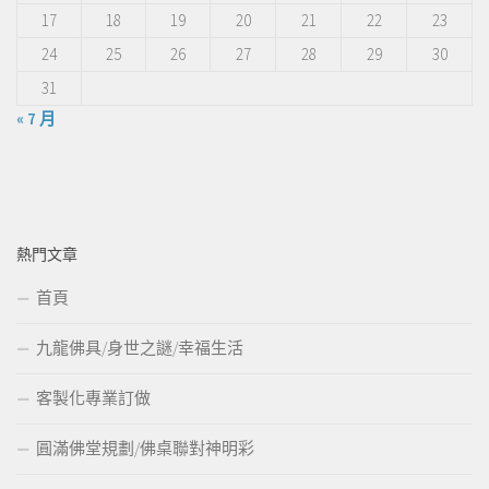
17
18
19
20
21
22
23
24
25
26
27
28
29
30
31
« 7 月
熱門文章
首頁
九龍佛具/身世之謎/幸福生活
客製化專業訂做
圓滿佛堂規劃/佛桌聯對神明彩