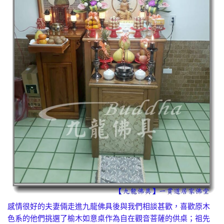
感情很好的夫妻倆走進九龍佛具後與我們相談甚歡，喜歡原木
色系的他們挑選了榆木如意桌作為自在觀音菩薩的供桌；祖先