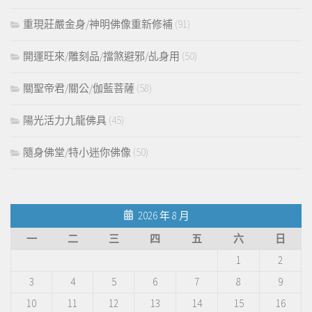
重現莊嚴金身/神明佛像重新修補
(91)
開運旺來/雕刻品/擋煞避邪/乩身用
(50)
關聖帝君/關公/伽藍菩薩
(58)
陽光活力九龍佛具
(45)
隨身佛堂/特小迷你佛像
(50)
2026 年 8 月
一
二
三
四
五
六
日
1
2
3
4
5
6
7
8
9
10
11
12
13
14
15
16