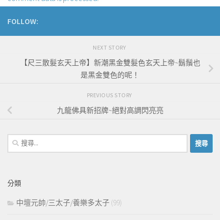
FOLLOW:
NEXT STORY
【尺三散髮玄天上帝】新潮黑金雙髮色玄天上帝~鬍鬚也
是黑金雙色的呢！
PREVIOUS STORY
九龍佛具新招牌~絕對高調閃亮亮
搜
尋
關
鍵
分類
字:
中壇元帥/三太子/養樂多太子
(99)