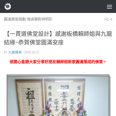
Skip to content
圓滿佛堂規劃/佛桌聯對神明彩
0
【一貫道佛堂設計】感謝板橋賴師姐與九龍
結緣~恭賀佛堂圓滿安座
BY
九龍佛具
·
2020/10/21
很開心能跟大家分享好朋友賴師姐新家圓滿落成的佛堂。