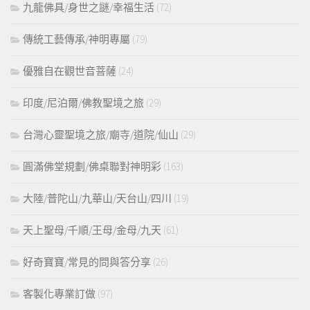
九龍佛具/身世之謎/幸福生活
(72)
傳統工藝傳承/神明專屬
(79)
優雅自在觀世音菩薩
(24)
印度/尼泊爾/佛教聖境之旅
(29)
台灣心靈聖境之旅/廟寺/道院/仙山
(29)
圓滿佛堂規劃/佛桌聯對神明彩
(163)
大陸/普陀山/九華山/天台山/四川
(19)
天上聖母/千順/王母/金母/九天
(61)
好奇寶寶/常見的問與答分享
(26)
客製化專業訂做
(97)