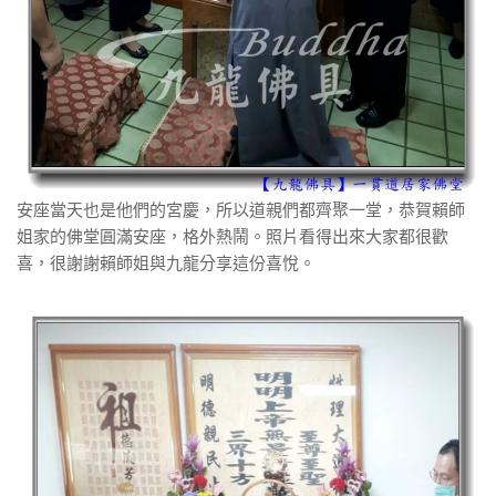
安座當天也是他們的宮慶，所以道親們都齊聚一堂，恭賀賴師
姐家的佛堂圓滿安座，格外熱鬧。照片看得出來大家都很歡
喜，很謝謝賴師姐與九龍分享這份喜悅。