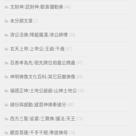
文財神/武財神/歡喜彌勒佛
(46)
未分類文章
(1)
濟公活佛/降龍羅漢/濟公師傅
(59)
玄天上帝/上帝公/王爺/千歲
(67)
百善孝為先/祖先牌位祖龕公媽龕
(47)
神明佛像文化百科/其它莊嚴佛像
(86)
福德正神/土地公爺爺/山神土地公
(43)
緣份與感動/感恩神佛牽緣分
(88)
西方三聖/娑婆/三寶佛/護法/天王
(73)
觀音菩薩/千手千眼/準提佛母
(74)