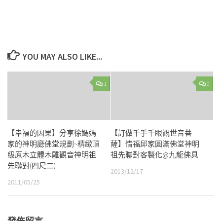
YOU MAY ALSO LIKE...
1
0
【幸福的因果】分享徐媽媽
【訂做千手千眼觀世音菩
家的神明廳佛堂規劃~精緻頂
薩】惜福邱家圓滿佛堂神明
級原木立體木雕觀音神明祖
祖先聯對客製化@九龍佛具
先聯對(四尺二)
2013/12/17
2011/05/25