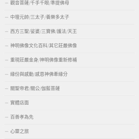
觀音菩薩/千手千眼/準提佛母
中壇元帥/三太子/養樂多太子
西方三聖/娑婆/三寶佛/護法/天王
神明佛像文化百科/其它莊嚴佛像
重現莊嚴金身/神明佛像重新修補
緣份與感動/感恩神佛牽緣分
關聖帝君/關公/伽藍菩薩
實體店面
百善孝為先
心靈之旅