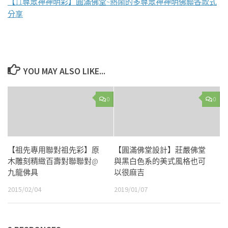
【11尊眾神神明彩】圓滿佛堂~熱鬧的多尊眾神神明佛聯各款式
分享
YOU MAY ALSO LIKE...
0
0
【祖先專用聯對祖先彩】原
【圓滿佛堂設計】莊嚴佛堂
木雕刻精緻百壽對聯聯對@
與黑白色系的美式風格也可
九龍佛具
以很麻吉
2015/02/04
2019/01/07