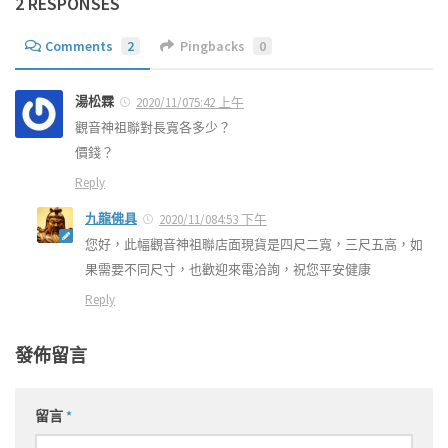
2 RESPONSES
Comments
2
Pingbacks
0
湯松霖
2020/11/075:42 上午
觀音神祖聯對長寬各多少？
價錢？
Reply
九龍佛具
2020/11/084:53 下午
您好，此幅觀音神祖聯店面現貨是四尺二寬，三尺五高，如
果需要不同尺寸，也歡迎來電洽詢，祝您平安健康
Reply
發佈留言
留言
*