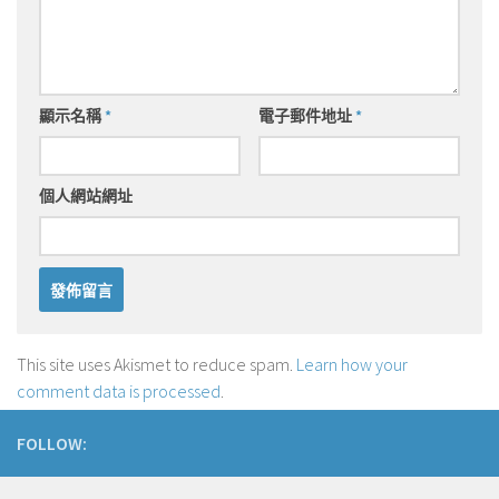
顯示名稱
*
電子郵件地址
*
個人網站網址
This site uses Akismet to reduce spam.
Learn how your
comment data is processed
.
FOLLOW: