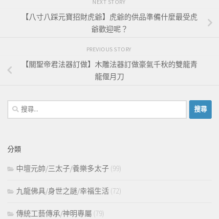
NEXT STORY
【八寸八踩元寶招財虎爺】虎爺的供品準備什麼最受虎
爺歡迎呢？
PREVIOUS STORY
【關聖帝君法器訂做】木雕法器訂做豪氣千秋的雙龍青
龍偃月刀
搜
尋
關
鍵
分類
字:
中壇元帥/三太子/養樂多太子
(99)
九龍佛具/身世之謎/幸福生活
(72)
傳統工藝傳承/神明專屬
(79)