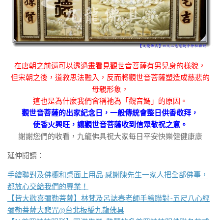
在唐朝之前還可以透過畫看見觀世音菩薩有男兒身的樣貌，
但宋朝之後，道教思法融入，反而將觀世音菩薩塑造成慈悲的
母親形象，
這也是為什麼我們會稱祂為「觀音媽」的原因。
觀世音菩薩的出家紀念日，一般傳統會整日供香敬拜，
使香火興旺，讓觀世音菩薩收到信眾敬祝之意。
謝謝您們的收看，九龍佛具祝大家每日平安快樂健健康康
延伸閱讀：
手繪聯對及佛櫥和桌面上用品-感謝陳先生一家人把全部佛事，
都放心交給我們的專業！
【皆大歡喜彌勒菩薩】林梵及呂誌春老師手繪聯對~五尺八心經
彌勒菩薩大悲咒@台北板橋九龍佛具