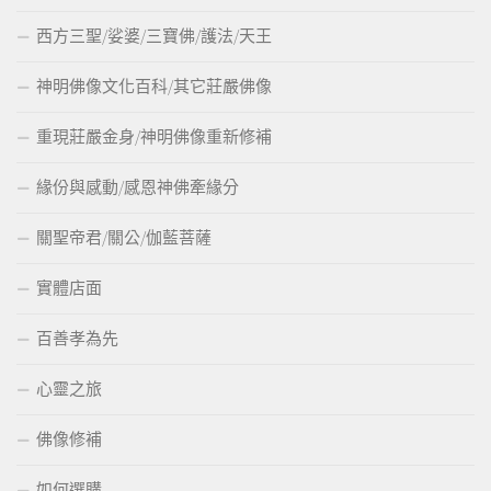
西方三聖/娑婆/三寶佛/護法/天王
神明佛像文化百科/其它莊嚴佛像
重現莊嚴金身/神明佛像重新修補
緣份與感動/感恩神佛牽緣分
關聖帝君/關公/伽藍菩薩
實體店面
百善孝為先
心靈之旅
佛像修補
如何選購