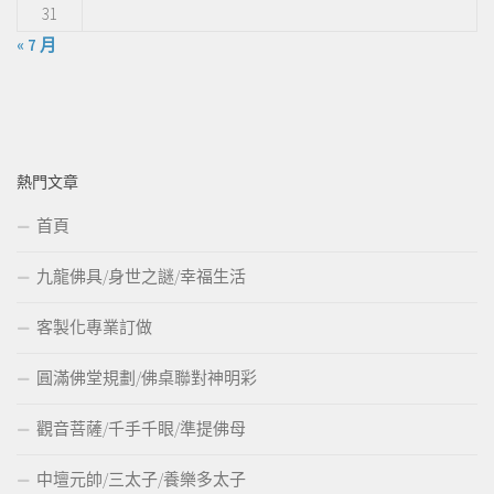
31
« 7 月
熱門文章
首頁
九龍佛具/身世之謎/幸福生活
客製化專業訂做
圓滿佛堂規劃/佛桌聯對神明彩
觀音菩薩/千手千眼/準提佛母
中壇元帥/三太子/養樂多太子