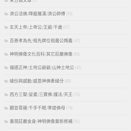
未分類文章
(1)
濟公活佛/降龍羅漢/濟公師傅
(59)
玄天上帝/上帝公/王爺/千歲
(67)
百善孝為先/祖先牌位祖龕公媽龕
(47)
神明佛像文化百科/其它莊嚴佛像
(86)
福德正神/土地公爺爺/山神土地公
(43)
緣份與感動/感恩神佛牽緣分
(88)
西方三聖/娑婆/三寶佛/護法/天王
(73)
觀音菩薩/千手千眼/準提佛母
(74)
重現莊嚴金身/神明佛像重新修補
(91)