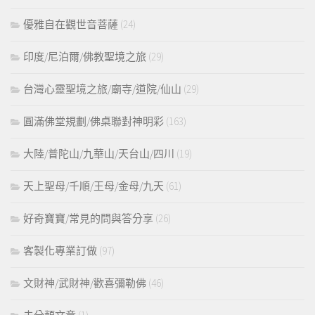
優雅自在觀世音菩薩
(24)
印度/尼泊爾/佛教聖境之旅
(29)
台灣心靈聖境之旅/廟寺/道院/仙山
(29)
圓滿佛堂規劃/佛桌聯對神明彩
(163)
大陸/普陀山/九華山/天台山/四川
(19)
天上聖母/千順/王母/金母/九天
(61)
好奇寶寶/常見的問與答分享
(26)
客製化專業訂做
(97)
文財神/武財神/歡喜彌勒佛
(46)