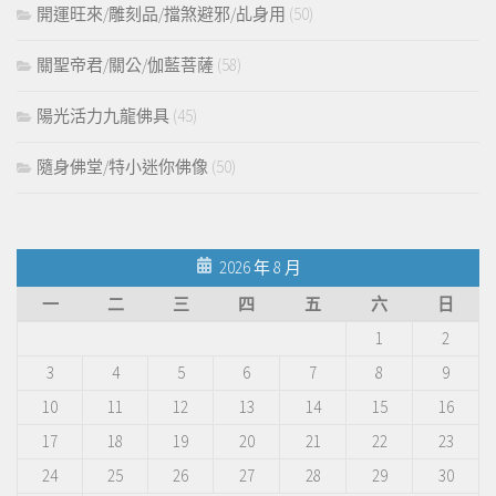
開運旺來/雕刻品/擋煞避邪/乩身用
(50)
關聖帝君/關公/伽藍菩薩
(58)
陽光活力九龍佛具
(45)
隨身佛堂/特小迷你佛像
(50)
2026 年 8 月
一
二
三
四
五
六
日
1
2
3
4
5
6
7
8
9
10
11
12
13
14
15
16
17
18
19
20
21
22
23
24
25
26
27
28
29
30