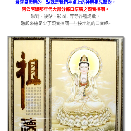
最容易證明的一點就是我們神桌上的神明祖先聯對，
阿公阿嬤那年代大部分都口語稱之觀音擦啊。
聯對、後貼、彩圖…等等各種詞彙，
聽起來總是少了觀音擦啊一些接地氣的口音呢~