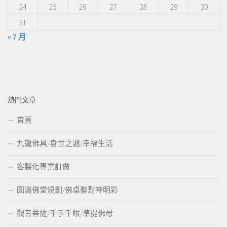
24
25
26
27
28
29
30
31
« 7 月
熱門文章
首頁
九龍佛具/身世之謎/幸福生活
客製化專業訂做
圓滿佛堂規劃/佛桌聯對神明彩
觀音菩薩/千手千眼/準提佛母