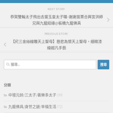
NEXT STORY
恭賀雙輪太子飛出去當玉皇太子囉~謝謝苗栗合興宮洪師
兄與九龍結緣@板橋九龍佛具
PREVIOUS STORY
【尺三金絲線雕天上聖母】慈悲為懷天上聖母，細緻漆
線超凡手藝
搜
尋
關
鍵
分類
字:
中壇元帥/三太子/養樂多太子
(99)
九龍佛具/身世之謎/幸福生活
(72)