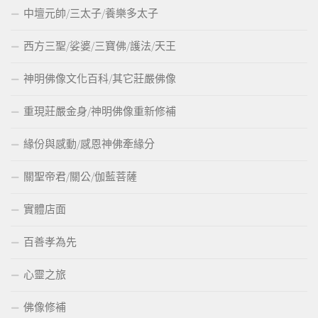
中壇元帥/三太子/養樂多太子
西方三聖/娑婆/三寶佛/護法/天王
神明佛像文化百科/其它莊嚴佛像
重現莊嚴金身/神明佛像重新修補
緣份與感動/感恩神佛牽緣分
關聖帝君/關公/伽藍菩薩
實體店面
百善孝為先
心靈之旅
佛像修補