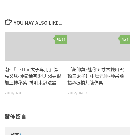
YOU MAY ALSO LIKE...
14
4
潮~『Just for 太子專用!』漂
【超帥氣~迷你五寸六雙風火
亮又炫-帥氣稀有少見!閃亮銀
輪三太子】中壇元帥~神采飛
加上神秘紫~神明束冠法器
揚@板橋九龍佛具
2010/02/05
2012/04/17
發佈留言