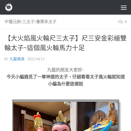
Skip to content
中壇元帥/三太子/養樂多太子
0
【大火焰風火輪尺三太子】尺三安金彩繪雙
輪太子~這個風火輪馬力十足
BY
九龍佛具
·
2021/04/13
九龍的朋友大家好~
今天小編遇見了一尊神速的太子，仔細看看太子風火輪就知道
小編為什麼這樣說