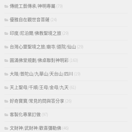
傳統工藝傳承/神明專屬
(79)
優雅自在觀世音菩薩
(24)
印度/尼泊爾/佛教聖境之旅
(29)
台灣心靈聖境之旅/廟寺/道院/仙山
(29)
圓滿佛堂規劃/佛桌聯對神明彩
(163)
大陸/普陀山/九華山/天台山/四川
(19)
天上聖母/千順/王母/金母/九天
(61)
好奇寶寶/常見的問與答分享
(26)
客製化專業訂做
(97)
文財神/武財神/歡喜彌勒佛
(46)