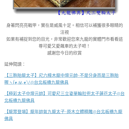
身著閃亮亮戰甲，實在是威風十足。相信可以補獲很多眼睛的
注視
如果有補捉到您的目光，非常歡迎您來九龍的實體門市看看這
尊可愛又愛飆車的太子吧！
感謝您今日的欣賞
延伸閱讀：
【三胞胎龍太子】尺六樟木龍中壇元帥~不是分身而是三胞胎
喔ヽ(́◕◞౪◟◕‵)ﾉ@台北板橋九龍佛具
【極彩太子中壇元帥】可愛尺三立姿單輪肚兜太子蓮花太子@台
北板橋九龍佛具
【龍眾登場】龍年帥氣九龍太子~原木立體精雕@台北板橋九龍
佛具