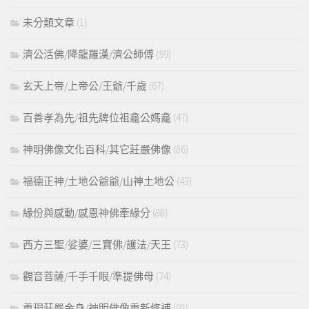
未分類文章
(1)
濟公活佛/降龍羅漢/濟公師傅
(59)
玄天上帝/上帝公/王爺/千歲
(67)
百善孝為先/祖先牌位祖龕公媽龕
(47)
神明佛像文化百科/其它莊嚴佛像
(86)
福德正神/土地公爺爺/山神土地公
(43)
緣份與感動/感恩神佛牽緣分
(88)
西方三聖/娑婆/三寶佛/護法/天王
(73)
觀音菩薩/千手千眼/準提佛母
(74)
重現莊嚴金身/神明佛像重新修補
(91)