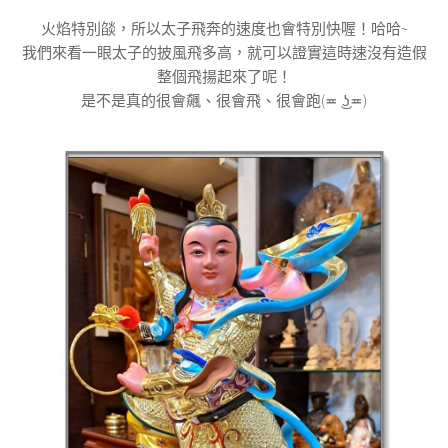
火焰特別燄，所以太子飛奔的速度也會特別快喔！哈哈~
我們來看一眼太子的披風飛多高，就可以證實這時速沒有造假
整個飛揚起來了呢！
是不是真的很會飆、很會飛、很會跑(≖ ͜ʖ≖)