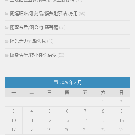
開運旺來/雕刻品/擋煞避邪/乩身用
(50)
關聖帝君/關公/伽藍菩薩
(58)
陽光活力九龍佛具
(45)
隨身佛堂/特小迷你佛像
(50)
2026 年 8 月
一
二
三
四
五
六
日
1
2
3
4
5
6
7
8
9
10
11
12
13
14
15
16
17
18
19
20
21
22
23