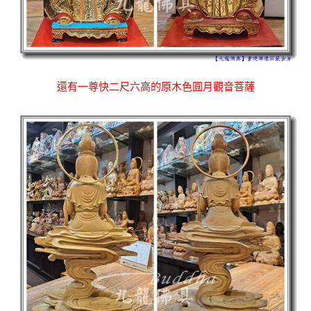
還有一尊快二尺六高的原木色圓月觀音菩薩