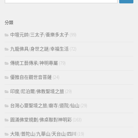
尋
關
鍵
分類
字:
中壇元帥/三太子/養樂多太子
(99)
九龍佛具/身世之謎/幸福生活
(72)
傳統工藝傳承/神明專屬
(79)
優雅自在觀世音菩薩
(24)
印度/尼泊爾/佛教聖境之旅
(29)
台灣心靈聖境之旅/廟寺/道院/仙山
(29)
圓滿佛堂規劃/佛桌聯對神明彩
(163)
大陸/普陀山/九華山/天台山/四川
(19)