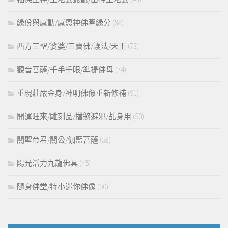
緣份與感動/感恩神佛牽緣分
(88)
西方三聖/娑婆/三寶佛/護法/天王
(73)
觀音菩薩/千手千眼/準提佛母
(74)
重現莊嚴金身/神明佛像重新修補
(91)
開運旺來/雕刻品/擋煞避邪/乩身用
(50)
關聖帝君/關公/伽藍菩薩
(58)
陽光活力九龍佛具
(45)
隨身佛堂/特小迷你佛像
(50)