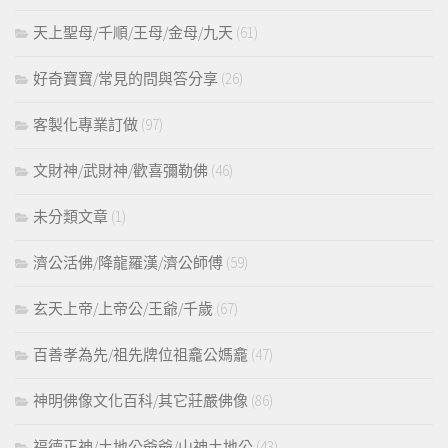
天上聖母/千順/王母/金母/九天
(61)
好奇寶寶/常見的問與答分享
(26)
客製化專業訂做
(97)
文財神/武財神/歡喜彌勒佛
(46)
未分類文章
(1)
濟公活佛/降龍羅漢/濟公師傅
(59)
玄天上帝/上帝公/王爺/千歲
(67)
百善孝為先/祖先牌位祖龕公媽龕
(47)
神明佛像文化百科/其它莊嚴佛像
(86)
福德正神/土地公爺爺/山神土地公
(43)