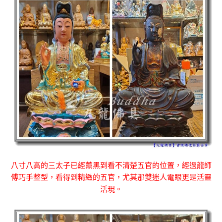
八寸八高的三太子已經薰黑到看不清楚五官的位置，經過龍師
傅巧手整型，看得到精緻的五官，尤其那雙迷人電眼更是活靈
活現。