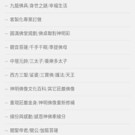
九龍佛具/身世之謎/幸福生活
客製化專業訂做
圓滿佛堂規劃/佛桌聯對神明彩
觀音菩薩/千手千眼/準提佛母
中壇元帥/三太子/養樂多太子
西方三聖/娑婆/三寶佛/護法/天王
神明佛像文化百科/其它莊嚴佛像
重現莊嚴金身/神明佛像重新修補
緣份與感動/感恩神佛牽緣分
關聖帝君/關公/伽藍菩薩