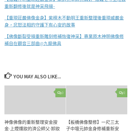
重新翻修後就是神采飛揚~
【重現莊嚴佛像金身】紫檀木不動明王重新整理後重現威嚴金
身，忿怒法相的守護下有心安的故事
【佛像斷裂受損重新雕刻修補恢復神采】專業原木神明佛像修
補自在觀音三部曲@九龍佛具
YOU MAY ALSO LIKE...
0
0
神像佛像的重新整理安金按
【板橋佛像整修】一尺三太
金-上煙燻妝的濟公師父-卸妝
子中壇元帥金身修補重新安