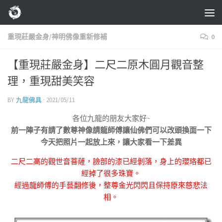
Skip to content
重現莊嚴金身/神明佛像重新修補
0
【重現莊嚴金身】二尺二原木圓月觀音整
理，重現甜美笑容
BY
九龍佛具
·
2021/05/11
各位九龍的朋友大家好~
前一陣子有請了數尊神像請龍師傅讓仙佛們可以改頭換面一下
今天把照片一起放上來，讓大家看一下差異
二尺二高的觀世音菩薩，臉部的漆已經剝落，身上的瓔珞都已
經掉了很多珠寶。
經過龍師傅的手藝翻修後，整尊金光閃閃且保持原來慈悲法
相。