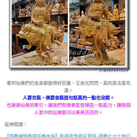
看到仙佛們的金身都變得好莊嚴，又金光閃閃，真的是法喜充
滿。
人要衣裝，佛要金裝這句話真的一點也沒錯。
也謝謝仙佛的牽引，讓我們有機會能發揮這一點能力，讓每個
人家中的仙佛都可以美美亮亮的。
延伸閱讀：
【落難神明重現莊嚴金身】能遇見李師兄真好~落難七寸土地公