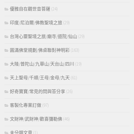
優雅自在觀世音菩薩
(24)
印度/尼泊爾/佛教聖境之旅
(29)
台灣心靈聖境之旅/廟寺/道院/仙山
(29)
圓滿佛堂規劃/佛桌聯對神明彩
(163)
大陸/普陀山/九華山/天台山/四川
(19)
天上聖母/千順/王母/金母/九天
(61)
好奇寶寶/常見的問與答分享
(26)
客製化專業訂做
(97)
文財神/武財神/歡喜彌勒佛
(46)
未分類文章
(1)