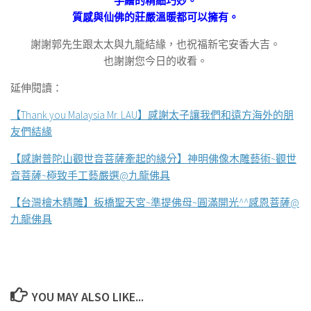
手繪的精細巧妙。
質感與仙佛的莊嚴溫暖都可以擁有。
謝謝郭先生跟太太與九龍結緣，也祝福新宅安香大吉。
也謝謝您今日的收看。
延伸閱讀：
【Thank you Malaysia Mr. LAU】感謝太子讓我們和遠方海外的朋
友們結緣
【感謝普陀山觀世音菩薩牽起的緣分】神明佛像木雕藝術~觀世
音菩薩~極致手工藝嚴選@九龍佛具
【台灣檜木精雕】板橋聖天宮~準提佛母~圓滿開光^^感恩菩薩@
九龍佛具
YOU MAY ALSO LIKE...