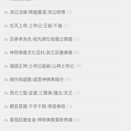
濟公活佛/降龍羅漢/濟公師傅
(59)
玄天上帝/上帝公/王爺/千歲
(67)
百善孝為先/祖先牌位祖龕公媽龕
(47)
神明佛像文化百科/其它莊嚴佛像
(86)
福德正神/土地公爺爺/山神土地公
(43)
緣份與感動/感恩神佛牽緣分
(88)
西方三聖/娑婆/三寶佛/護法/天王
(73)
觀音菩薩/千手千眼/準提佛母
(74)
重現莊嚴金身/神明佛像重新修補
(91)