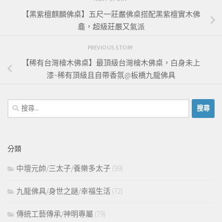
【黑紫檀麒麟佛桌】五尺一莊嚴佛桌搭配黑紫檀實木佛
龕，超級莊嚴又氣派
PREVIOUS STORY
【稀有台灣檜木佛桌】最頂級台灣檜木佛桌，白身未上
漆~稀有頂級且自帶香氛@板橋九龍佛具
搜
尋
關
鍵
分類
字:
中壇元帥/三太子/養樂多太子
(99)
九龍佛具/身世之謎/幸福生活
(72)
傳統工藝傳承/神明專屬
(79)