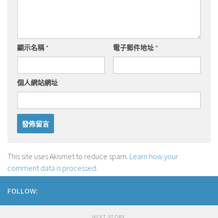
顯示名稱
*
電子郵件地址
*
個人網站網址
This site uses Akismet to reduce spam.
Learn how your
comment data is processed
.
FOLLOW:
NEXT STORY