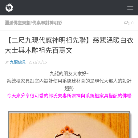
Skip to content
圓滿佛堂規劃/佛桌聯對神明彩
0
【二尺九現代感神明祖先聯】慈悲溫暖白衣
大士與木雕祖先百壽文
BY
九龍佛具
·
2021/09/15
九龍的朋友大家好~
系統櫃家具跟室內設計使用系統建材真的是現代大部人的設計
趨勢
今天來分享很可愛的郭氏夫妻所選擇與系統櫃家具搭配的佛聯