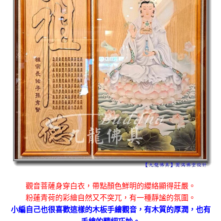
觀音菩薩身穿白衣，帶點顏色鮮明的纓絡顯得莊嚴。
粉蓮青荷的彩繪自然又不突兀，有一種靜謐的氛圍。
小編自己也很喜歡這樣的木板手繪觀音，有木質的厚潤，也有