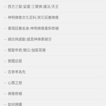
西方三聖/娑婆/三寶佛/護法/天王
神明佛像文化百科/其它莊嚴佛像
重現莊嚴金身/神明佛像重新修補
緣份與感動/感恩神佛牽緣分
關聖帝君/關公/伽藍菩薩
實體店面
百善孝為先
心靈之旅
佛像修補
如何選購