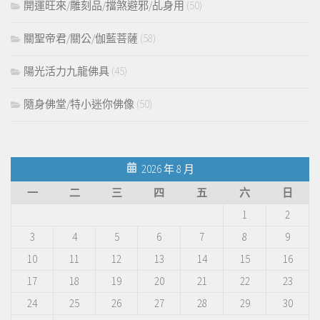
開運旺來/雕刻品/擋煞避邪/乩身用
(50)
關聖帝君/關公/伽藍菩薩
(58)
陽光活力九龍佛具
(45)
隨身佛堂/特小迷你佛像
(50)
2026 年 8 月
一
二
三
四
五
六
日
1
2
3
4
5
6
7
8
9
10
11
12
13
14
15
16
17
18
19
20
21
22
23
24
25
26
27
28
29
30