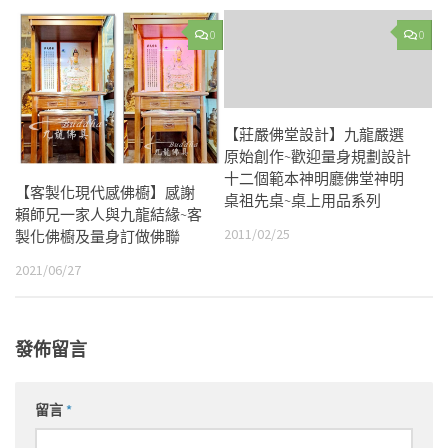
0
0
【莊嚴佛堂設計】九龍嚴選
原始創作~歡迎量身規劃設計
十二個範本神明廳佛堂神明
【客製化現代感佛櫥】感謝
桌祖先桌~桌上用品系列
賴師兄一家人與九龍結緣~客
2011/02/25
製化佛櫥及量身訂做佛聯
2021/06/27
發佈留言
留言
*