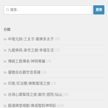
搜
尋
關
鍵
分類
字:
中壇元帥/三太子/養樂多太子
(99)
九龍佛具/身世之謎/幸福生活
(72)
傳統工藝傳承/神明專屬
(79)
優雅自在觀世音菩薩
(24)
印度/尼泊爾/佛教聖境之旅
(29)
台灣心靈聖境之旅/廟寺/道院/仙山
(29)
圓滿佛堂規劃/佛桌聯對神明彩
(163)