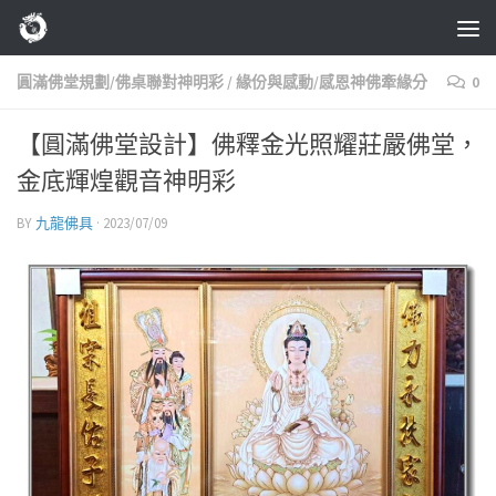
Skip to content
圓滿佛堂規劃/佛桌聯對神明彩
/
緣份與感動/感恩神佛牽緣分
0
【圓滿佛堂設計】佛釋金光照耀莊嚴佛堂，
金底輝煌觀音神明彩
BY
九龍佛具
·
2023/07/09