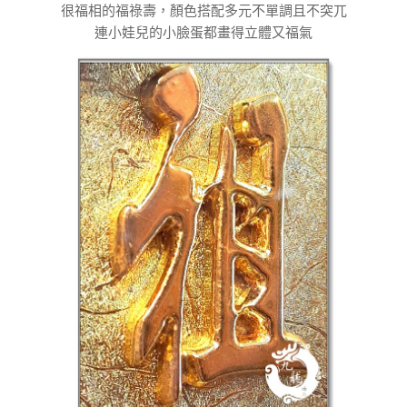
很福相的福祿壽，顏色搭配多元不單調且不突兀
連小娃兒的小臉蛋都畫得立體又福氣