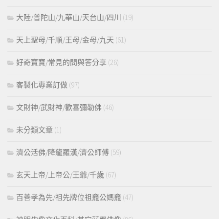
大陸/普陀山/九華山/天台山/四川
(19)
天上聖母/千順/王母/金母/九天
(61)
好奇寶寶/常見的問與答分享
(26)
客製化專業訂做
(97)
文財神/武財神/歡喜彌勒佛
(46)
未分類文章
(1)
濟公活佛/降龍羅漢/濟公師傅
(59)
玄天上帝/上帝公/王爺/千歲
(67)
百善孝為先/祖先牌位祖龕公媽龕
(47)