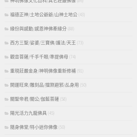
神明佛像文化百科/其它莊嚴佛像
(86)
福德正神/土地公爺爺/山神土地公
(43)
緣份與感動/感恩神佛牽緣分
(88)
西方三聖/娑婆/三寶佛/護法/天王
(73)
觀音菩薩/千手千眼/準提佛母
(74)
重現莊嚴金身/神明佛像重新修補
(91)
開運旺來/雕刻品/擋煞避邪/乩身用
(50)
關聖帝君/關公/伽藍菩薩
(58)
陽光活力九龍佛具
(45)
隨身佛堂/特小迷你佛像
(50)