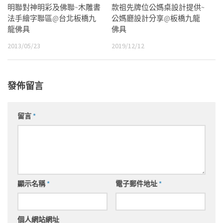
明聯對神明彩及佛聯~木雕書
款祖先牌位公媽桌設計提供~
法手繪字聯區@台北板橋九
公媽廳設計分享@板橋九龍
龍佛具
佛具
2013/05/23
2019/12/12
發佈留言
留言
*
顯示名稱
*
電子郵件地址
*
個人網站網址