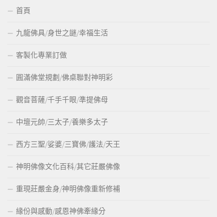
首頁
九龍佛具/身世之謎/幸福生活
客製化專業訂做
圓滿佛堂規劃/佛桌聯對神明彩
觀音菩薩/千手千眼/準提佛母
中壇元帥/三太子/養樂多太子
西方三聖/娑婆/三寶佛/護法/天王
神明佛像文化百科/其它莊嚴佛像
重現莊嚴金身/神明佛像重新修補
緣份與感動/感恩神佛牽緣分