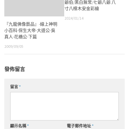
爺伯/黑白無常/七爺八爺 八
寸八樟木安金彩繪
2024/01/14
『九龍佛像藝品』-線上神明
小百科-保生大帝-大道公-吳
真人-花橋公-下篇
2009/09/05
發佈留言
留言
*
顯示名稱
*
電子郵件地址
*