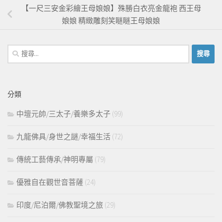
【一尺三安金彩繪王母娘娘】殊勝白衣亮金龍袍 西王母
娘娘 精緻雕刻笑瞇瞇王母娘娘
搜
尋
關
鍵
分類
字:
中壇元帥/三太子/養樂多太子
(99)
九龍佛具/身世之謎/幸福生活
(72)
傳統工藝傳承/神明專屬
(79)
優雅自在觀世音菩薩
(24)
印度/尼泊爾/佛教聖境之旅
(29)