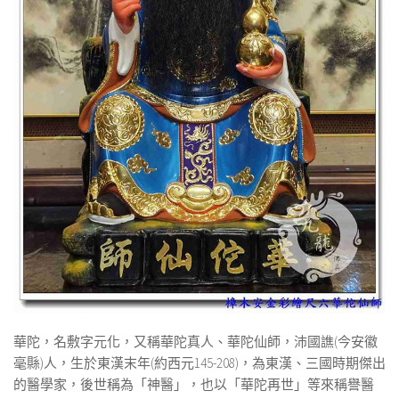
華陀，名敷字元化，又稱華陀真人、華陀仙師，沛國譙(今安徽
毫縣)人，生於東漢末年(約西元145-208)，為東漢、三國時期傑出
的醫學家，後世稱為「神醫」，也以「華陀再世」等來稱譽醫