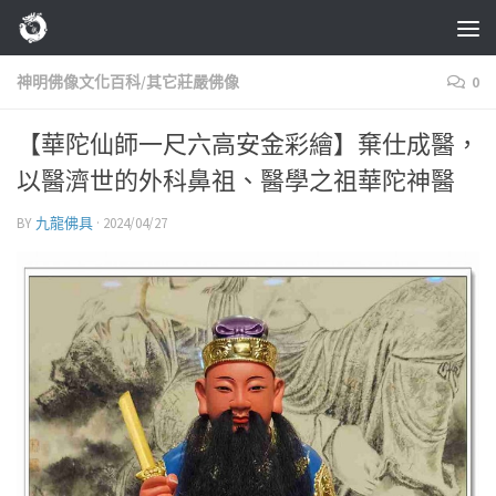
Skip to content
神明佛像文化百科/其它莊嚴佛像
0
【華陀仙師一尺六高安金彩繪】棄仕成醫，
以醫濟世的外科鼻祖、醫學之祖華陀神醫
BY
九龍佛具
·
2024/04/27