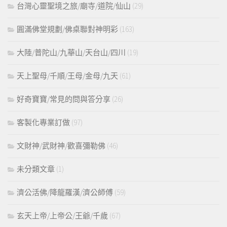
台灣心靈聖境之旅/廟寺/道院/仙山
(29)
圓滿佛堂規劃/佛桌聯對神明彩
(163)
大陸/普陀山/九華山/天台山/四川
(19)
天上聖母/千順/王母/金母/九天
(61)
好奇寶寶/常見的問與答分享
(26)
客製化專業訂做
(97)
文財神/武財神/歡喜彌勒佛
(46)
未分類文章
(1)
濟公活佛/降龍羅漢/濟公師傅
(59)
玄天上帝/上帝公/王爺/千歲
(67)