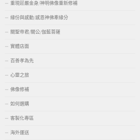
重現莊嚴金身/神明佛像重新修補
緣份與感動/感恩神佛牽緣分
關聖帝君/關公/伽藍菩薩
實體店面
百善孝為先
心靈之旅
佛像修補
如何選購
客製化專區
海外運送