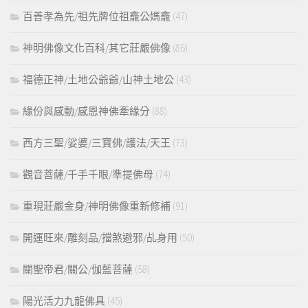
百善孝為先/祖先牌位祖龕公媽龕
(47)
神明佛像文化百科/其它莊嚴佛像
(86)
福德正神/土地公爺爺/山神土地公
(43)
緣份與感動/感恩神佛牽緣分
(88)
西方三聖/娑婆/三寶佛/護法/天王
(73)
觀音菩薩/千手千眼/準提佛母
(74)
重現莊嚴金身/神明佛像重新修補
(91)
開運旺來/雕刻品/擋煞避邪/乩身用
(50)
關聖帝君/關公/伽藍菩薩
(58)
陽光活力九龍佛具
(45)