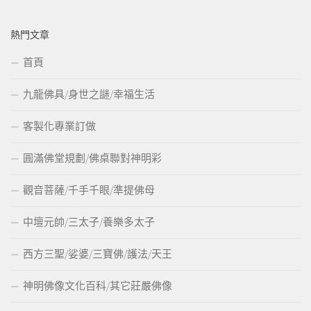
熱門文章
首頁
九龍佛具/身世之謎/幸福生活
客製化專業訂做
圓滿佛堂規劃/佛桌聯對神明彩
觀音菩薩/千手千眼/準提佛母
中壇元帥/三太子/養樂多太子
西方三聖/娑婆/三寶佛/護法/天王
神明佛像文化百科/其它莊嚴佛像