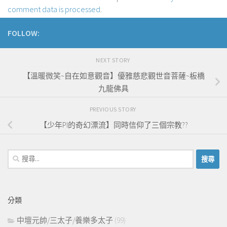
comment data is processed
.
FOLLOW:
NEXT STORY
【溫暖微笑~自在如意觀音】優雅慈悲觀世音菩薩~板橋
九龍佛具
PREVIOUS STORY
【少年PI的奇幻漂流】同時信仰了三個宗教??
搜
尋
關
鍵
分類
字:
中壇元帥/三太子/養樂多太子
(99)