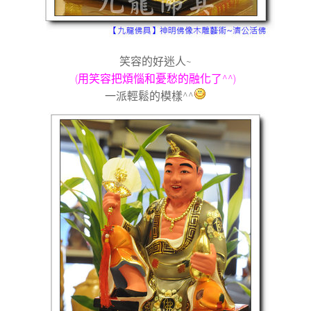
笑容的好迷人~
(用笑容把煩惱和憂愁的融化了^^)
一派輕鬆的模樣^^