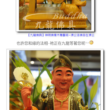
也許您和緣的法相~祂正在九龍等著您呢^^