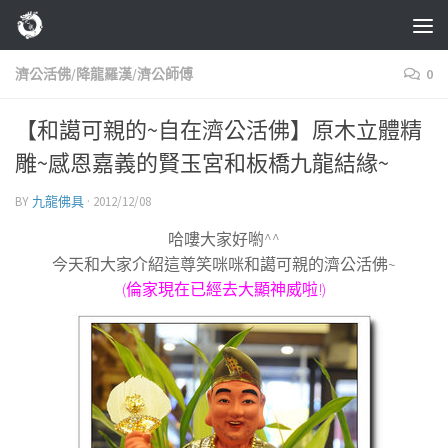
Skip to content
濟公活佛/降龍羅漢/濟公師傅
0
【和譪可親的~自在濟公活佛】原木立體精
雕~感恩嘉義的賢玉宮和板橋九龍結緣~
BY
九龍佛具
·
2012/12/08
哈嘍大家好喲^^
今天和大家介紹這尊笑咪咪和譪可親的濟公活佛~
(倫家現在已經去大顯神威啦!)