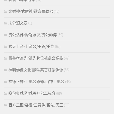
文財神/武財神/歡喜彌勒佛
(46)
未分類文章
(1)
濟公活佛/降龍羅漢/濟公師傅
(59)
玄天上帝/上帝公/王爺/千歲
(67)
百善孝為先/祖先牌位祖龕公媽龕
(47)
神明佛像文化百科/其它莊嚴佛像
(86)
福德正神/土地公爺爺/山神土地公
(43)
緣份與感動/感恩神佛牽緣分
(88)
西方三聖/娑婆/三寶佛/護法/天王
(73)