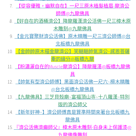
【從容優雅，幽默自在】一尺三原木植髮植眉-龍濟公
師傅@九龍佛具
【好自在的酒桶濟公】降龍羅漢濟公活佛一尺三樟木原
木雕刻@九龍佛具
【金元寶聚財濟公活佛】原木精雕一尺三濟公師傅@台
北板橋九龍佛具
【金帥帥原木描金龍濟公】笑瞇瞇帥氣濟公~感恩菩薩
牽的緣分@板橋九龍
【粉瀟灑自在的Muscle龍濟公】降龍羅漢@板橋九龍佛
具
【帥氣有型濟公師傅】黑面濟公活佛一尺六~檀木精雕
@台北板橋九龍佛具
【九龍佛具】三芝貝殼廟~富福頂山寺~十八羅漢~特別
版的濟公師父
【新年好神~】濟公師傅真是算準時間來著台北板橋九
龍佛具
『濟公活佛濟癲師父』樟木原木雕刻-白身未上保護漆@
九龍佛像雕刻