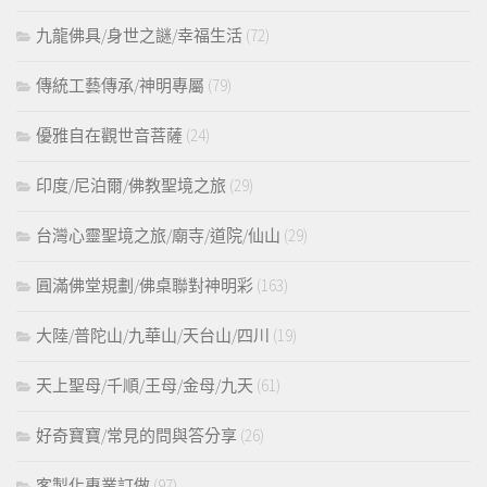
九龍佛具/身世之謎/幸福生活
(72)
傳統工藝傳承/神明專屬
(79)
優雅自在觀世音菩薩
(24)
印度/尼泊爾/佛教聖境之旅
(29)
台灣心靈聖境之旅/廟寺/道院/仙山
(29)
圓滿佛堂規劃/佛桌聯對神明彩
(163)
大陸/普陀山/九華山/天台山/四川
(19)
天上聖母/千順/王母/金母/九天
(61)
好奇寶寶/常見的問與答分享
(26)
客製化專業訂做
(97)