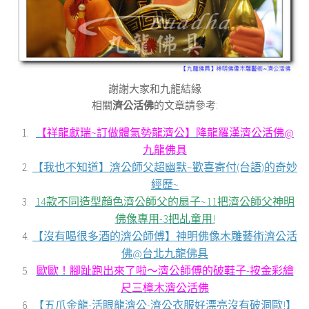
謝謝大家和九龍結緣
相關
濟公活佛
的文章請參考:
【祥龍獻瑞~訂做體氣勢龍濟公】降龍羅漢濟公活佛@
九龍佛具
【我也不知道】濟公師父超幽默~歡喜寄付(台語)的奇妙
經歷~
14款不同造型顏色濟公師父的扇子~11把濟公師父神明
佛像專用-3把乩童用!
【沒有喝很多酒的濟公師傅】神明佛像木雕藝術濟公活
佛@台北九龍佛具
歐歐！腳趾跑出來了啦～濟公師傅的破鞋子-按金彩繪
尺三樟木濟公活佛
【五爪金龍-活眼龍濟公-濟公衣服好漂亮沒有破洞歐!】