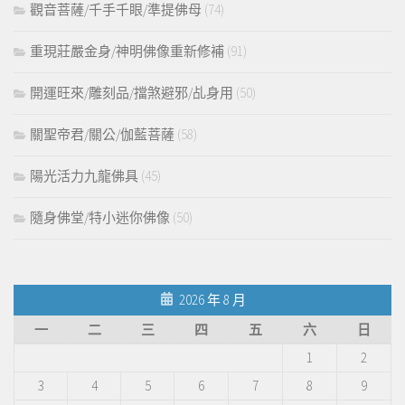
觀音菩薩/千手千眼/準提佛母
(74)
重現莊嚴金身/神明佛像重新修補
(91)
開運旺來/雕刻品/擋煞避邪/乩身用
(50)
關聖帝君/關公/伽藍菩薩
(58)
陽光活力九龍佛具
(45)
隨身佛堂/特小迷你佛像
(50)
2026 年 8 月
一
二
三
四
五
六
日
1
2
3
4
5
6
7
8
9