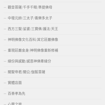
觀音菩薩/千手千眼/準提佛母
中壇元帥/三太子/養樂多太子
西方三聖/娑婆/三寶佛/護法/天王
神明佛像文化百科/其它莊嚴佛像
重現莊嚴金身/神明佛像重新修補
緣份與感動/感恩神佛牽緣分
關聖帝君/關公/伽藍菩薩
實體店面
百善孝為先
心靈之旅