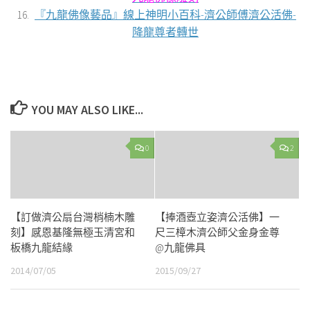
『九龍佛像藝品』線上神明小百科-濟公師傅濟公活佛-
降龍尊者轉世
YOU MAY ALSO LIKE...
0
2
【訂做濟公扇台灣梢楠木雕
【捧酒壺立姿濟公活佛】一
刻】感恩基隆無極玉清宮和
尺三樟木濟公師父金身金尊
板橋九龍結緣
@九龍佛具
2014/07/05
2015/09/27