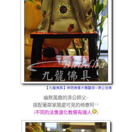
幽默風趣的濟公師父~
搭配著鄰家隨處可見的椅寮阿^^
(不同的法像渡化教導有緣人
)