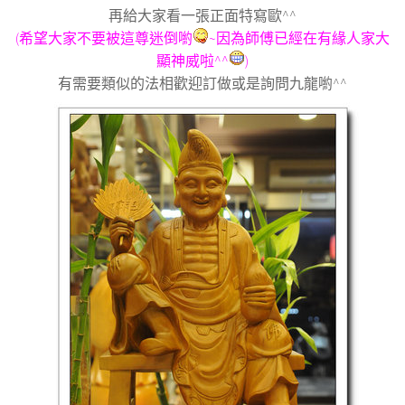
再給大家看一張正面特寫歐^^
(希望大家不要被這尊迷倒喲
~因為師傅已經在有緣人家大
顯神威啦^^
)
有需要類似的法相歡迎訂做或是詢問九龍喲^^