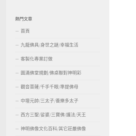
熱門文章
首頁
九龍佛具/身世之謎/幸福生活
客製化專業訂做
圓滿佛堂規劃/佛桌聯對神明彩
觀音菩薩/千手千眼/準提佛母
中壇元帥/三太子/養樂多太子
西方三聖/娑婆/三寶佛/護法/天王
神明佛像文化百科/其它莊嚴佛像