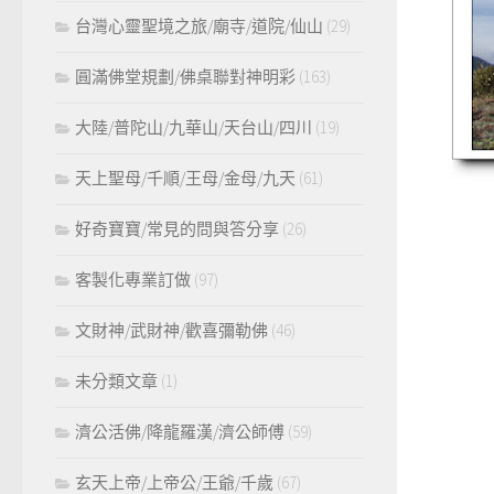
台灣心靈聖境之旅/廟寺/道院/仙山
(29)
圓滿佛堂規劃/佛桌聯對神明彩
(163)
大陸/普陀山/九華山/天台山/四川
(19)
天上聖母/千順/王母/金母/九天
(61)
好奇寶寶/常見的問與答分享
(26)
客製化專業訂做
(97)
文財神/武財神/歡喜彌勒佛
(46)
未分類文章
(1)
濟公活佛/降龍羅漢/濟公師傅
(59)
玄天上帝/上帝公/王爺/千歲
(67)