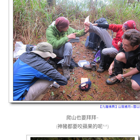
爬山也要拜拜~
(神豬都要咬蘋果的呢^^)