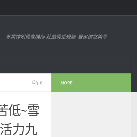
專業神明佛像雕刻-莊嚴佛堂規劃~居家佛堂美學
0
MORE
苦低~雪
@活力九