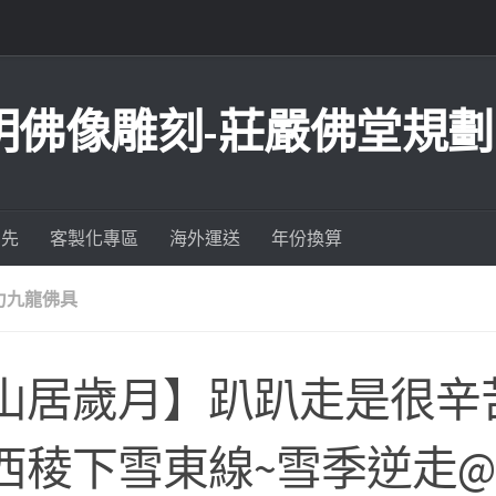
明佛像雕刻-莊嚴佛堂規劃
為先
客製化專區
海外運送
年份換算
力九龍佛具
山居歲月】趴趴走是很辛
西稜下雪東線~雪季逆走