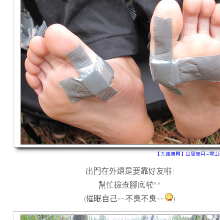
出門在外還是要靠好友啦!
幫忙檢查腳底啦^^
(催眠自己~~不臭不臭~~
)