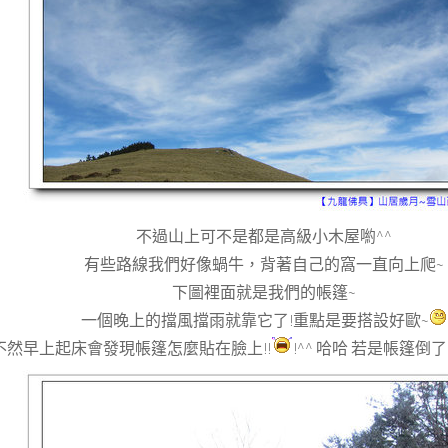
不過山上可不是都是高級小木屋喲^^
有些路線我們好像蝸牛，背著自己的窩一直向上爬~
下圖裡面就是我們的帳篷~
一個晚上的擋風擋雨就靠它了!重點是要搭設好歐~
(不然早上起床會發現帳篷怎麼貼在臉上!!
!^^ 哈哈 若是帳篷倒了 