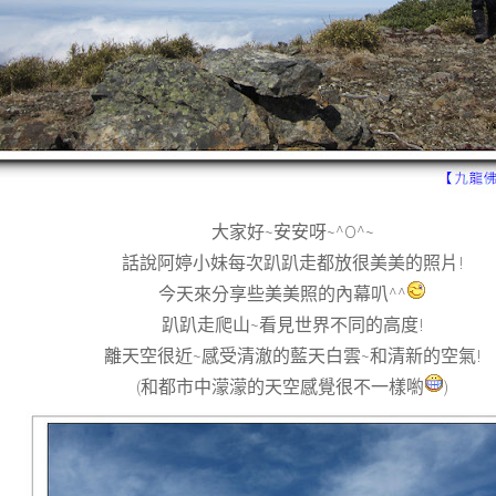
大家好~安安呀~^O^~
話說阿婷小妹每次趴趴走都放很美美的照片!
今天來分享些美美照的內幕叭^^
趴趴走爬山~看見世界不同的高度!
離天空很近~感受清澈的藍天白雲~和清新的空氣!
(和都市中濛濛的天空感覺很不一樣喲
)