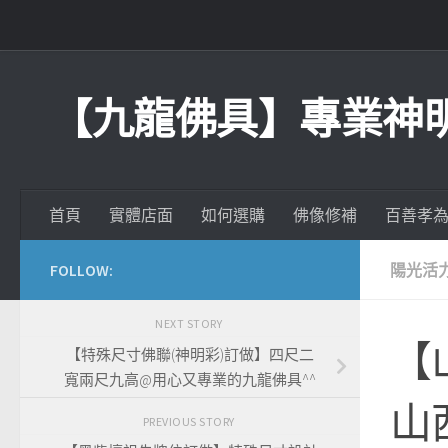
Skip to content
【九龍佛具】專業神
首頁
實體店面
如何選購
佛像修補
百善孝
FOLLOW:
陽光活
NEXT STORY
【
【特殊尺寸佛聯(神明彩)訂做】四尺二
寬兩尺九高@用心又專業的九龍佛具^^
山
PREVIOUS STORY