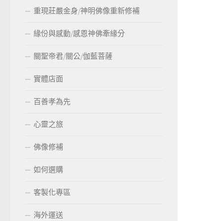
重現莊嚴金身/神明佛像重新修補
緣份與感動/感恩神佛牽緣分
關聖帝君/關公/伽藍菩薩
實體店面
百善孝為先
心靈之旅
佛像修補
如何選購
客製化專區
海外運送