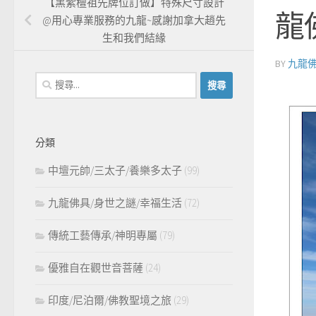
【黑紫檀祖先牌位訂做】特殊尺寸設計
龍
@用心專業服務的九龍~感謝加拿大趙先
生和我們結緣
BY
九龍
搜
尋
關
鍵
分類
字:
中壇元帥/三太子/養樂多太子
(99)
九龍佛具/身世之謎/幸福生活
(72)
傳統工藝傳承/神明專屬
(79)
優雅自在觀世音菩薩
(24)
印度/尼泊爾/佛教聖境之旅
(29)