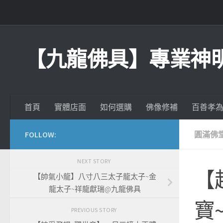
Skip to content
【九龍佛具】專業神
首頁
實體店面
如何選購
佛像修補
百善孝
FOLLOW:
圓滿佛
NEXT STORY
【
【帥氣小龍】八寸八三太子龍太子~金
龍太子~祥龍獻瑞@九龍佛具
寶
PREVIOUS STORY