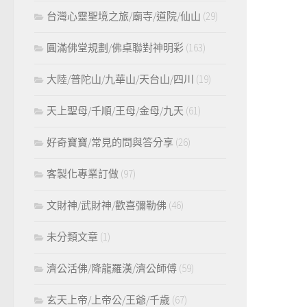
台灣心靈聖境之旅/廟寺/道院/仙山
(29)
圓滿佛堂規劃/佛桌聯對神明彩
(163)
大陸/普陀山/九華山/天台山/四川
(19)
天上聖母/千順/王母/金母/九天
(61)
好奇寶寶/常見的問與答分享
(26)
客製化專業訂做
(97)
文財神/武財神/歡喜彌勒佛
(46)
未分類文章
(1)
濟公活佛/降龍羅漢/濟公師傅
(59)
玄天上帝/上帝公/王爺/千歲
(67)