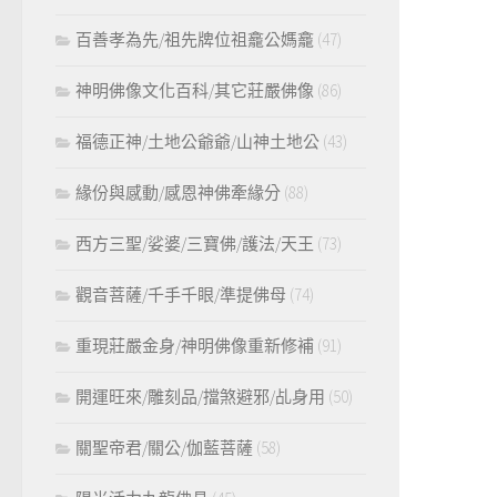
百善孝為先/祖先牌位祖龕公媽龕
(47)
神明佛像文化百科/其它莊嚴佛像
(86)
福德正神/土地公爺爺/山神土地公
(43)
緣份與感動/感恩神佛牽緣分
(88)
西方三聖/娑婆/三寶佛/護法/天王
(73)
觀音菩薩/千手千眼/準提佛母
(74)
重現莊嚴金身/神明佛像重新修補
(91)
開運旺來/雕刻品/擋煞避邪/乩身用
(50)
關聖帝君/關公/伽藍菩薩
(58)