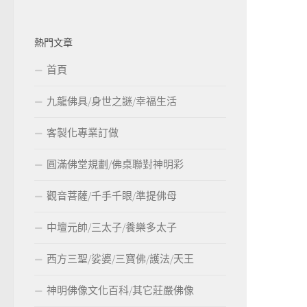
熱門文章
首頁
九龍佛具/身世之謎/幸福生活
客製化專業訂做
圓滿佛堂規劃/佛桌聯對神明彩
觀音菩薩/千手千眼/準提佛母
中壇元帥/三太子/養樂多太子
西方三聖/娑婆/三寶佛/護法/天王
神明佛像文化百科/其它莊嚴佛像