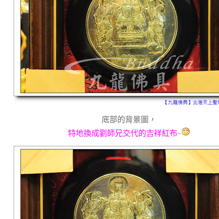
底部的背景圖，
特地換成劉師兄交代的吉祥紅布
~