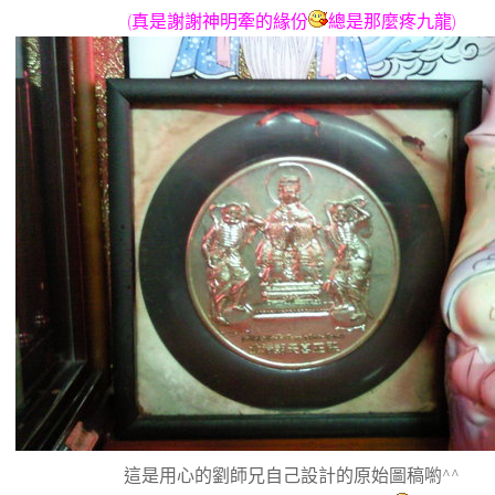
(真是謝謝神明牽的緣份
總是那麼疼九龍)
這是用心的劉師兄自己設計的原始圖稿喲^^