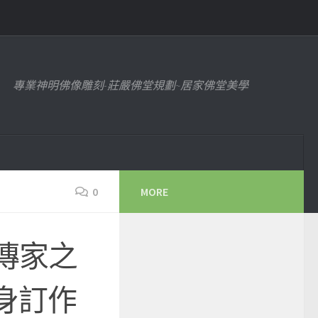
專業神明佛像雕刻-莊嚴佛堂規劃~居家佛堂美學
0
MORE
傳家之
身訂作