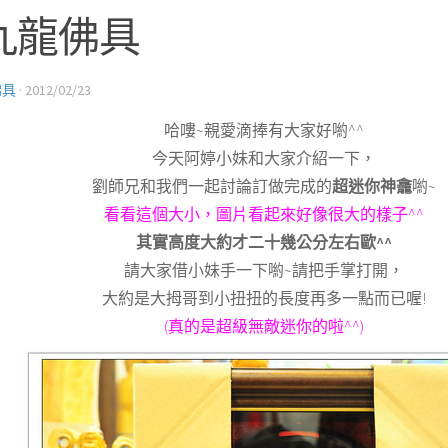
九龍佛具
佛具
·
2012/02/23
哈嘍~親愛滴捧有大家好喲^^
今天阿婷小妹和大家介紹一下，
劉師兄和我們一起討論訂做完成的
超迷你神龕
喲~
看看這個大小，圖片看起來好像很大的樣子^^
其實高度大約才二十幾公分左右歐^^
請大家借小妹手一下喲~請把手掌打開，
大約是大拇哥到小扭扭的長度再多一點而已喔!
(真的是超級無敵迷你的啦^^)