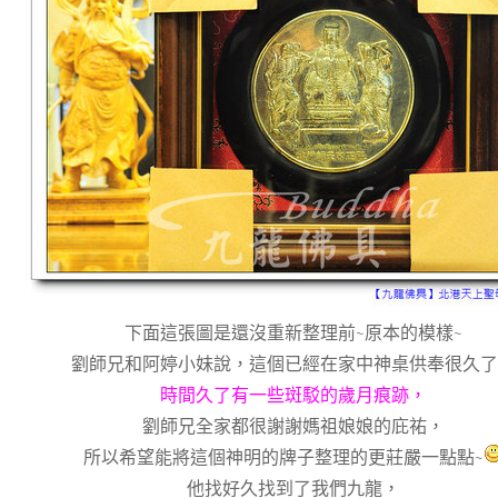
下面這張圖是還沒重新整理前~原本的模樣~
劉師兄和阿婷小妹說，這個已經在家中神桌供奉很久了
時間久了有一些斑駁的歲月痕跡，
劉師兄全家都很謝謝媽祖娘娘的庇祐，
所以希望能將這個神明的牌子整理的更莊嚴一點點~
他找好久找到了我們九龍，