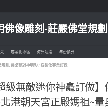
明佛像雕刻-莊嚴佛堂規劃
為先
客製化專區
海外運送
年份換算
堂規劃/佛桌聯對神明彩
/
客製化專業訂做
超級無敵迷你神龕訂做】
~北港朝天宮正殿媽祖~量