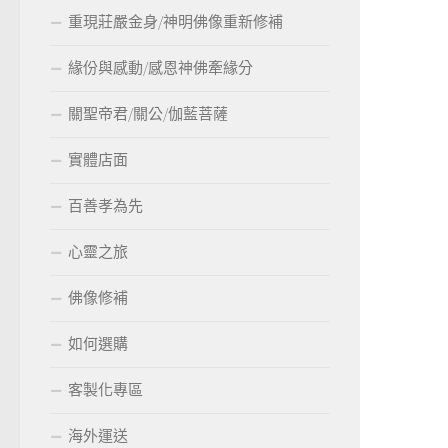
重現莊嚴金身/神明佛像重新修補
緣份與感動/感恩神佛牽緣分
關聖帝君/關公/伽藍菩薩
實體店面
百善孝為先
心靈之旅
佛像修補
如何選購
客製化專區
海外運送