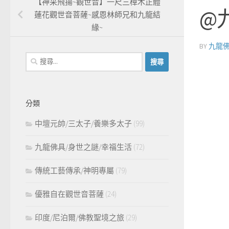
【神采飛揚~觀世音】一尺三樟木正體
@
蓮花觀世音菩薩~感恩林師兄和九龍結
緣~
BY
九龍
搜
尋
關
鍵
分類
字:
中壇元帥/三太子/養樂多太子
(99)
九龍佛具/身世之謎/幸福生活
(72)
傳統工藝傳承/神明專屬
(79)
優雅自在觀世音菩薩
(24)
印度/尼泊爾/佛教聖境之旅
(29)