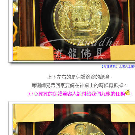
上下左右的是保護邊邊的紙盒~
等劉師兄帶回家要請在神桌上的時候再拆掉。
(小心翼翼的保護著客人託付給我們九龍的任務
)