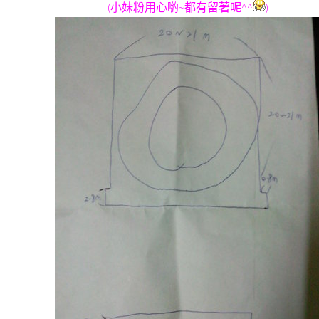
(小妹粉用心喲~都有留著呢^^
)