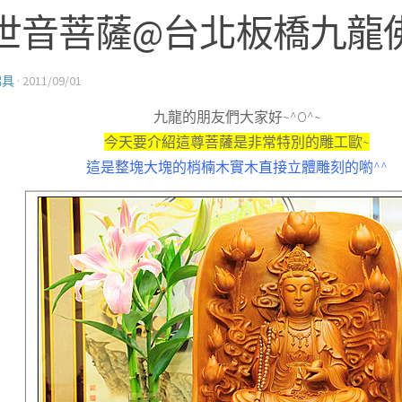
世音菩薩@台北板橋九龍
佛具
·
2011/09/01
九龍的朋友們大家好~^O^~
今天要介紹這尊菩薩是非常特別的雕工歐~
這是整塊大塊的梢楠木實木直接立體雕刻的喲^^