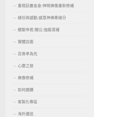
重現莊嚴金身/神明佛像重新修補
緣份與感動/感恩神佛牽緣分
關聖帝君/關公/伽藍菩薩
實體店面
百善孝為先
心靈之旅
佛像修補
如何選購
客製化專區
海外運送