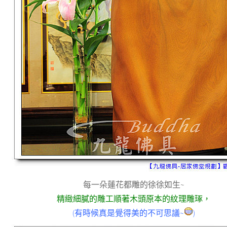
每一朵蓮花都雕的徐徐如生~
精緻細膩的雕工順著木頭原本的紋理雕琢，
(有時候真是覺得美的不可思議~
)