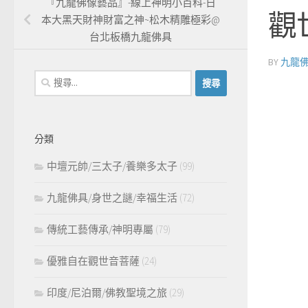
『九龍佛像藝品』-線上神明小百科-日
觀
本大黑天財神財富之神~松木精雕極彩@
台北板橋九龍佛具
BY
九龍
搜
尋
關
鍵
分類
字:
中壇元帥/三太子/養樂多太子
(99)
九龍佛具/身世之謎/幸福生活
(72)
傳統工藝傳承/神明專屬
(79)
優雅自在觀世音菩薩
(24)
印度/尼泊爾/佛教聖境之旅
(29)