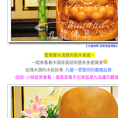
整塊實木清楚的原木質感，
一起來看看木頭背面就知道有多麼厲害
這塊木頭的木紋好美~
九龍一貫堅持的嚴選品質~
(話說~小妹從背後看，還真是看不出來這是九品蓮花觀