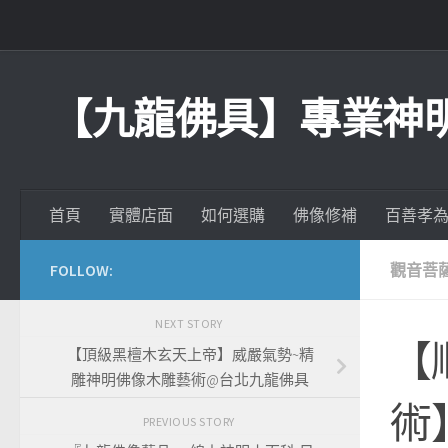
Skip to content
【九龍佛具】專業神
首頁
實體店面
如何選購
佛像修補
百善孝
FOLLOW:
觀音菩
NEXT STORY
【
【頂級黑檀木玄天上帝】威嚴氣勢~精
雕神明佛像木雕藝術@台北九龍佛具
術
PREVIOUS STORY