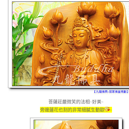
菩薩莊嚴微笑的法相~好美~
旁邊蓮花也刻的非常細膩生動歐
~