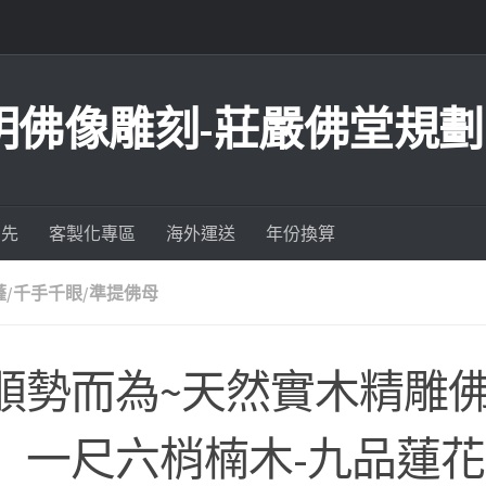
明佛像雕刻-莊嚴佛堂規劃
為先
客製化專區
海外運送
年份換算
薩/千手千眼/準提佛母
順勢而為~天然實木精雕
】一尺六梢楠木-九品蓮花