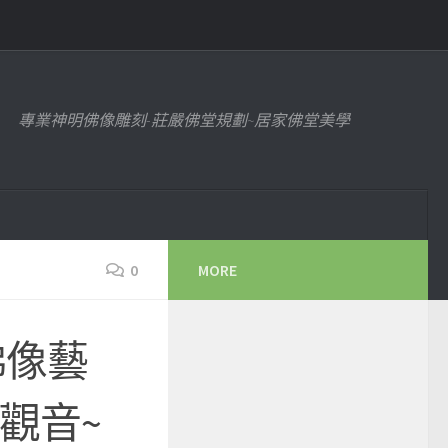
專業神明佛像雕刻-莊嚴佛堂規劃~居家佛堂美學
0
MORE
佛像藝
觀音~