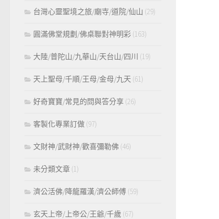
台灣心靈聖境之旅/廟寺/道院/仙山
(29)
圓滿佛堂規劃/佛桌聯對神明彩
(163)
大陸/普陀山/九華山/天台山/四川
(19)
天上聖母/千順/王母/金母/九天
(61)
好奇寶寶/常見的問與答分享
(26)
客製化專業訂做
(97)
文財神/武財神/歡喜彌勒佛
(46)
未分類文章
(1)
濟公活佛/降龍羅漢/濟公師傅
(59)
玄天上帝/上帝公/王爺/千歲
(67)