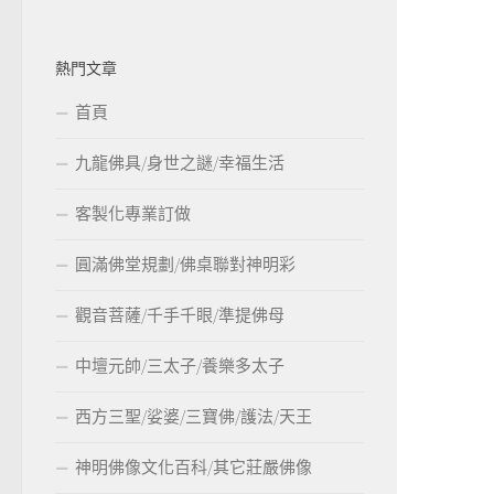
熱門文章
首頁
九龍佛具/身世之謎/幸福生活
客製化專業訂做
圓滿佛堂規劃/佛桌聯對神明彩
觀音菩薩/千手千眼/準提佛母
中壇元帥/三太子/養樂多太子
西方三聖/娑婆/三寶佛/護法/天王
神明佛像文化百科/其它莊嚴佛像