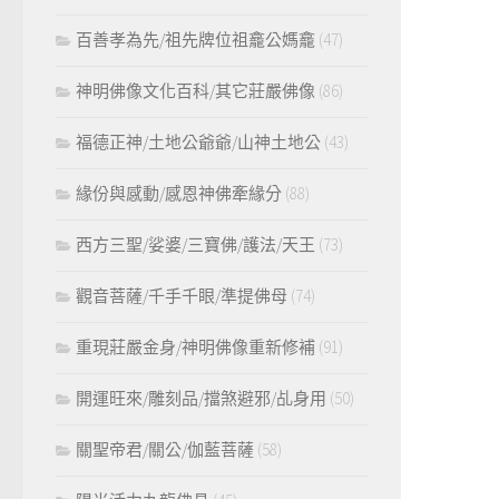
百善孝為先/祖先牌位祖龕公媽龕
(47)
神明佛像文化百科/其它莊嚴佛像
(86)
福德正神/土地公爺爺/山神土地公
(43)
緣份與感動/感恩神佛牽緣分
(88)
西方三聖/娑婆/三寶佛/護法/天王
(73)
觀音菩薩/千手千眼/準提佛母
(74)
重現莊嚴金身/神明佛像重新修補
(91)
開運旺來/雕刻品/擋煞避邪/乩身用
(50)
關聖帝君/關公/伽藍菩薩
(58)