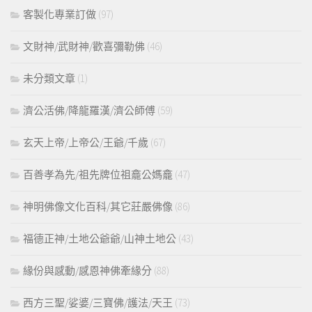
客製化專業訂做
(97)
文財神/武財神/歡喜彌勒佛
(46)
未分類文章
(1)
濟公活佛/降龍羅漢/濟公師傅
(59)
玄天上帝/上帝公/王爺/千歲
(67)
百善孝為先/祖先牌位祖龕公媽龕
(47)
神明佛像文化百科/其它莊嚴佛像
(86)
福德正神/土地公爺爺/山神土地公
(43)
緣份與感動/感恩神佛牽緣分
(88)
西方三聖/娑婆/三寶佛/護法/天王
(73)