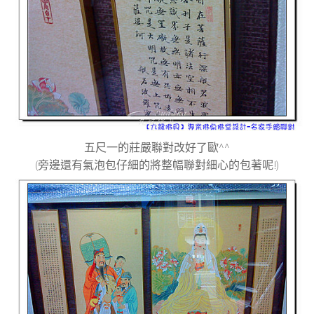
五尺一的莊嚴聯對改好了歐^^
(旁邊還有氣泡包仔細的將整幅聯對細心的包著呢!)