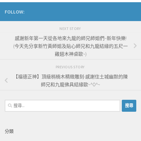
FOLLOW:
NEXT STORY
感謝新年第一天從各地來九龍的師兄師姐們~新年快樂!
(今天先分享新竹黃師姐及貼心師兄和九龍結緣的五尺一
雞翅木神桌歐~)
PREVIOUS STORY
【福德正神】頂級梢楠木精緻雕刻-感謝住土城幽默的陳
師兄和九龍佛具結緣歐~^O^~
搜
尋
關
鍵
分類
字: