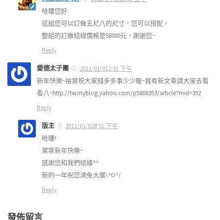
哈嘍您好:
這組您可以訂做五尺八的尺寸，您可以搭配，
整組的訂做結緣價格是58000元，謝謝您~
Reply
愛德太子團
2011/01/012:31 下午
新年快樂~裕棠祝大家錢多多事少少喔~我有新文章請大家去看
看八~http://tw.myblog.yahoo.com/p5806953/article?mid=392
Reply
版主
2011/01/028:51 下午
哈嘍!
棠棠新年快樂~
感謝您和我們結緣^^
新的一年祝您鴻兔大展\^O^/
Reply
發佈留言