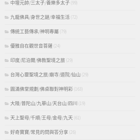
中壇元帥/三太子/養樂多太子
(99)
九龍佛具/身世之謎/幸福生活
(72)
傳統工藝傳承/神明專屬
(79)
優雅自在觀世音菩薩
(24)
印度/尼泊爾/佛教聖境之旅
(29)
台灣心靈聖境之旅/廟寺/道院/仙山
(29)
圓滿佛堂規劃/佛桌聯對神明彩
(163)
大陸/普陀山/九華山/天台山/四川
(19)
天上聖母/千順/王母/金母/九天
(61)
好奇寶寶/常見的問與答分享
(26)