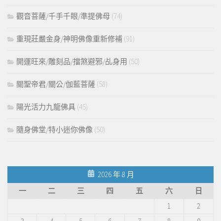
觀音菩薩/千手千眼/準提佛母
(74)
重現莊嚴金身/神明佛像重新修補
(91)
開運旺來/雕刻品/擋煞避邪/乩身用
(50)
關聖帝君/關公/伽藍菩薩
(58)
陽光活力九龍佛具
(45)
隨身佛堂/特小迷你佛像
(50)
2026 年 8 月
一
二
三
四
五
六
日
1
2