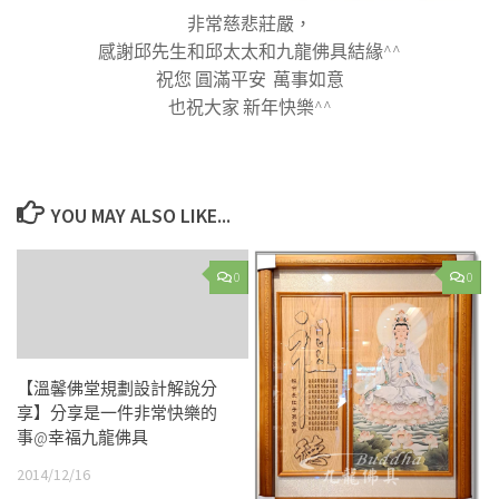
非常慈悲莊嚴，
感謝邱先生和邱太太和九龍佛具結緣^^
祝您 圓滿平安 萬事如意
也祝大家 新年快樂^^
YOU MAY ALSO LIKE...
0
0
【溫馨佛堂規劃設計解說分
享】分享是一件非常快樂的
事@幸福九龍佛具
2014/12/16