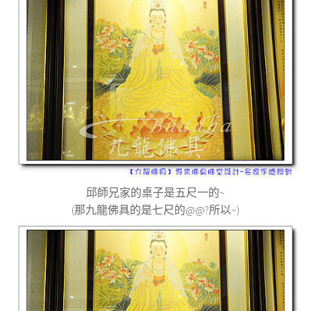
邱師兄家的桌子是五尺一的~
(那九龍佛具的是七尺的@@?所以~)