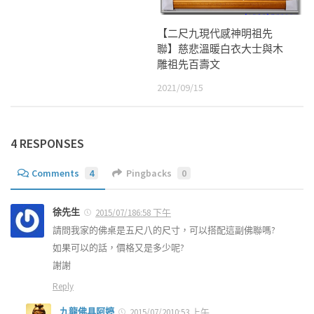
【二尺九現代感神明祖先
聯】慈悲溫暖白衣大士與木
雕祖先百壽文
2021/09/15
4 RESPONSES
Comments
4
Pingbacks
0
徐先生
2015/07/186:58 下午
請問我家的佛桌是五尺八的尺寸，可以搭配這副佛聯嗎?
如果可以的話，價格又是多少呢?
謝謝
Reply
九龍佛具阿婷
2015/07/2010:53 上午