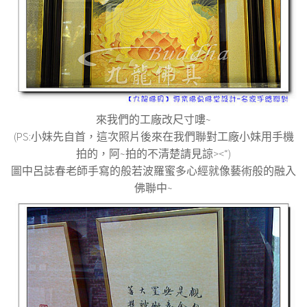
來我們的工廠改尺寸嘍~
(PS:小妹先自首，這次照片後來在我們聯對工廠小妹用手機
拍的，阿~拍的不清楚請見諒><“)
圖中呂誌春老師手寫的般若波羅蜜多心經就像藝術般的融入
佛聯中~