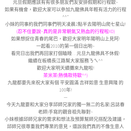
元旦假期應該有有很多朋友們友安排假期和行程歐~
如果有機會，歡迎大家可以參加九龍佛具年輕有活力的行程
^^”
小妹的同事約我們同事們明天凌晨2點半去陽明山爬七星山!
(忍不住要說~真的是非常朝氣又熱血的行程啦XD)
如果想捉住青春的尾巴，歡迎大家明年陽明山上見阿!
一起看2010的第一個日出喲~
看完日出我們再回家打個瞌睡…元旦九龍佛具不休假!
繼續在板橋長江路幫大家服務ㄋㄟ^^
歡迎大家明天續攤來九龍啦!
茶米茶(熱情款待歐^^)
九龍都要先來祝大家有個 平安圓滿 吉祥如意 生意興隆 的
100年!
—
今天九龍要和大家分享邱師兄家的獨一無二的名家(呂誌春
老師)手寫的觀音祖先聯對~
小妹根據邱師兄家的需求和想法及預算幫師兄搭配及建議，
邱師兄很尊重我們專業的意見，還說我們真的不像生意人