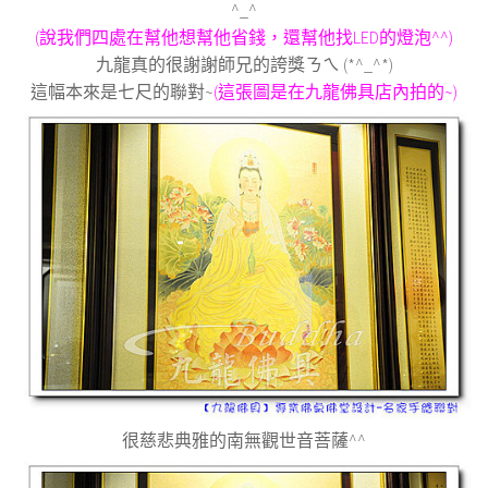
^_^
(說我們四處在幫他想幫他省錢，還幫他找LED的燈泡^^)
九龍真的很謝謝師兄的誇獎ㄋㄟ (*^_^*)
這幅本來是七尺的聯對~
(這張圖是在九龍佛具店內拍的~)
很慈悲典雅的南無觀世音菩薩^^