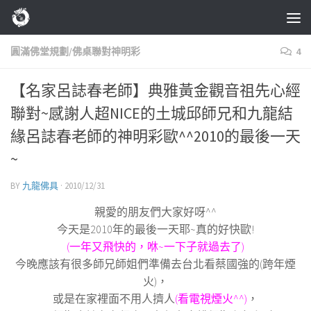
Skip to content
圓滿佛堂規劃/佛桌聯對神明彩
4
【名家呂誌春老師】典雅黃金觀音祖先心經
聯對~感謝人超NICE的土城邱師兄和九龍結
緣呂誌春老師的神明彩歐^^2010的最後一天
~
BY
九龍佛具
·
2010/12/31
親愛的朋友們大家好呀^^
今天是2010年的最後一天耶~真的好快歐!
(一年又飛快的，咻~一下子就過去了)
今晚應該有很多師兄師姐們準備去台北看蔡國強的(跨年煙
火)，
或是在家裡面不用人擠人
(看電視煙火^^)
，