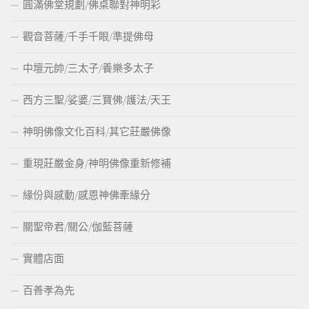
圓滿佛堂規劃/佛桌聯對神明彩
觀音菩薩/千手千眼/準提佛母
中壇元帥/三太子/養樂多太子
西方三聖/娑婆/三寶佛/護法/天王
神明佛像文化百科/其它莊嚴佛像
重現莊嚴金身/神明佛像重新修補
緣份與感動/感恩神佛牽緣分
關聖帝君/關公/伽藍菩薩
實體店面
百善孝為先