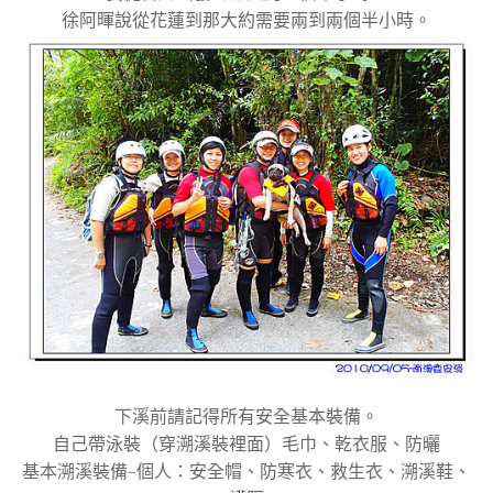
徐阿暉說從花蓮到那大約需要兩到兩個半小時。
下溪前請記得所有安全基本裝備。
自己帶泳裝（穿溯溪裝裡面）毛巾、乾衣服、防曬
基本溯溪裝備–個人：安全帽、防寒衣、救生衣、溯溪鞋、