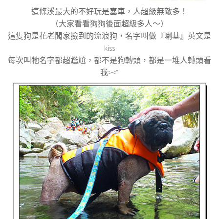
這條溪最大的不好玩是塞車，人超級無敵多！
（大家看看狗狗後面超級多人～）
這隻狗是花老闆家撿到的流浪狗，名字叫做『喇基』英文是
kiss
每次叫牠名字都超尷尬，都不是狗轉頭，都是一堆人轉頭看
我><“