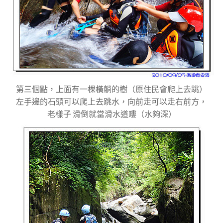
第三個點，上面有一棵橫躺的樹（原住民會爬上去跳）
左手邊的石頭可以爬上去跳水，向前走可以走右前方，
老樣子 滑倒就當滑水道嘍（水夠深）