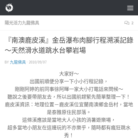
Skip to content
陽光活力九龍佛具
2
『南澳鹿皮溪』金岳瀑布肉腳行程溯溪記錄
～天然滑水道跳水台攀岩場
BY
九龍佛具
·
2010/09/07
大家好～
出國前順便分享一下小小行程記錄，
剛剛阿婷的前同事徐阿暉一家大小打電話來問候～
聽說之後要帶朋友去，所以出國前趕緊先簡單整理一下！
鹿皮溪資訊：地理位置－鹿皮溪位宜蘭南澳鄉金岳村，當地
是泰雅原住民部落。
這條溪應該是當地大人小孩的消暑遊樂場，
超多當地小朋友在這邊玩的不亦樂乎，隨時都有瘋狂跳水
秀！