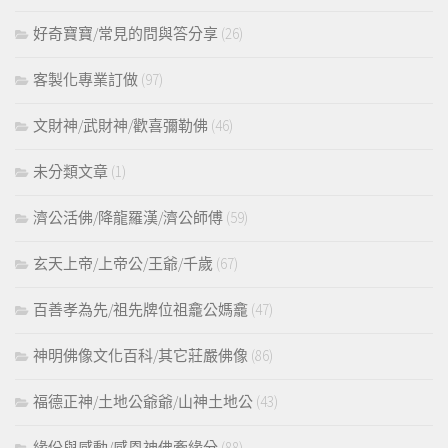
好奇寶寶/常見的問與答分享
(26)
客製化專業訂做
(97)
文財神/武財神/歡喜彌勒佛
(46)
未分類文章
(1)
濟公活佛/降龍羅漢/濟公師傅
(59)
玄天上帝/上帝公/王爺/千歲
(67)
百善孝為先/祖先牌位祖龕公媽龕
(47)
神明佛像文化百科/其它莊嚴佛像
(86)
福德正神/土地公爺爺/山神土地公
(43)
緣份與感動/感恩神佛牽緣分
(88)