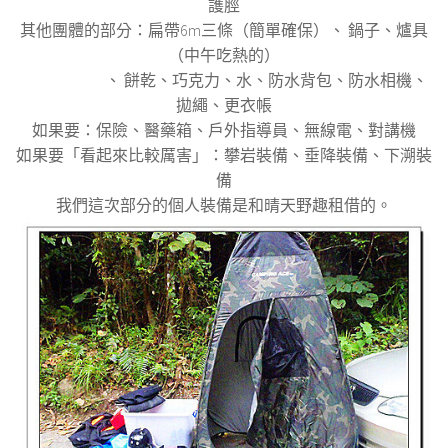
護脛
其他團體的部分：扁帶6m三條（簡單確保）、 鍋子、爐具
（中午吃熱的）
、 餅乾、巧克力、水、防水背包、防水相機、
拋繩、更衣帳
如果要：保險、醫藥箱、戶外指導員、無線電、對講機
如果要「看起來比較厲害」：攀岩裝備、垂降裝備、下溯裝
備
我們這次部分的個人裝備是和晴天野趣租借的。