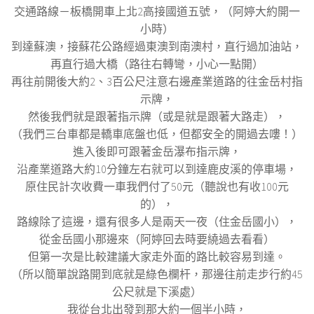
交通路線－板橋開車上北
2
高接國道五號，（阿婷大約開一
小時）
到達蘇澳，接蘇花公路經過東澳到南澳村，直行過加油站，
再直行過大橋（路往右轉彎，小心一點開）
再往前開後大約
2
、
3
百公尺注意右邊產業道路的往金岳村指
示牌，
然後我們就是跟著指示牌（或是就是跟著大路走），
（我們三台車都是轎車底盤也低，但都安全的開過去嘍！）
進入後即可跟著金岳瀑布指示牌，
沿產業道路大約
10
分鐘左右就可以到達鹿皮溪的停車場，
原住民計次收費一車我們付了50元（聽說也有收100元
的），
路線除了這邊，還有很多人是兩天一夜（住金岳國小），
從金岳國小那邊來（阿婷回去時要繞過去看看）
但第一次是比較建議大家走外面的路比較容易到達。
（所以簡單說路開到底就是綠色欄杆，那邊往前走步行約45
公尺就是下溪處）
我從台北出發到那大約一個半小時，