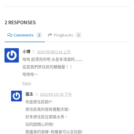
2 RESPONSES
Comments
2
Pingbacks
0
小博
2010/09/0812:18 上午
哈哈 超漂亮的吧 水是多清澈阿︿︿
這是我們原住民的驕傲壓！！
哈哈哈～
Reply
版主
2010/09/157:35 下午
你是原住民歐!!?
原住民真的很有運動天賦~
好多原住民在那跳水秀，
玩的超開心的啦!
那邊真的很棒~有機會可以去玩歐!