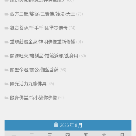
西方三聖/娑婆/三寶佛/護法/天王
(73)
觀音菩薩/千手千眼/準提佛母
(74)
重現莊嚴金身/神明佛像重新修補
(91)
開運旺來/雕刻品/擋煞避邪/乩身用
(50)
關聖帝君/關公/伽藍菩薩
(58)
陽光活力九龍佛具
(45)
隨身佛堂/特小迷你佛像
(50)
2026 年 8 月
一
二
三
四
五
六
日