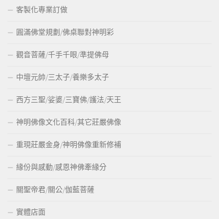
客製化專業訂做
圓滿佛堂規劃/佛桌聯對神明彩
觀音菩薩/千手千眼/準提佛母
中壇元帥/三太子/養樂多太子
西方三聖/娑婆/三寶佛/護法/天王
神明佛像文化百科/其它莊嚴佛像
重現莊嚴金身/神明佛像重新修補
緣份與感動/感恩神佛牽緣分
關聖帝君/關公/伽藍菩薩
實體店面