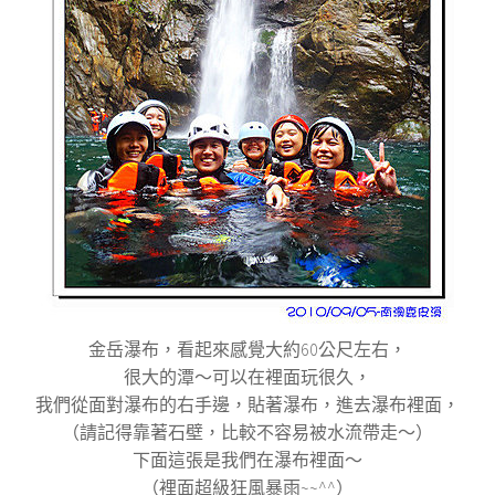
金岳瀑布，看起來感覺大約60公尺左右，
很大的潭～可以在裡面玩很久，
我們從面對瀑布的右手邊，貼著瀑布，進去瀑布裡面，
（請記得靠著石壁，比較不容易被水流帶走～）
下面這張是我們在瀑布裡面～
（裡面超級狂風暴雨~~^^）