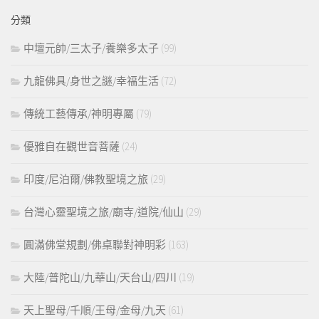
鍵
分類
字:
中壇元帥/三太子/養樂多太子
(99)
九龍佛具/身世之謎/幸福生活
(72)
傳統工藝傳承/神明專屬
(79)
優雅自在觀世音菩薩
(24)
印度/尼泊爾/佛教聖境之旅
(29)
台灣心靈聖境之旅/廟寺/道院/仙山
(29)
圓滿佛堂規劃/佛桌聯對神明彩
(163)
大陸/普陀山/九華山/天台山/四川
(19)
天上聖母/千順/王母/金母/九天
(61)