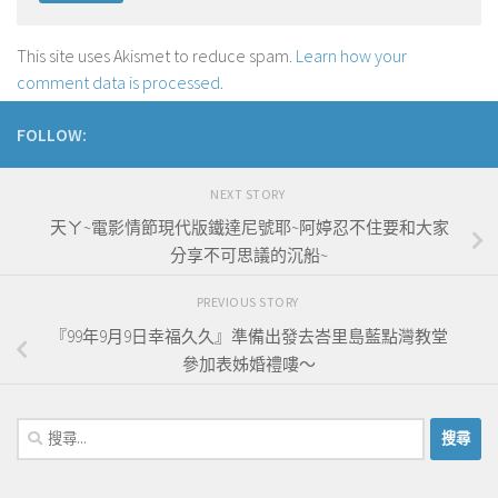
This site uses Akismet to reduce spam.
Learn how your
comment data is processed
.
FOLLOW:
NEXT STORY
天ㄚ~電影情節現代版鐵達尼號耶~阿婷忍不住要和大家
分享不可思議的沉船~
PREVIOUS STORY
『99年9月9日幸福久久』準備出發去峇里島藍點灣教堂
參加表姊婚禮嘍～
搜
尋
關