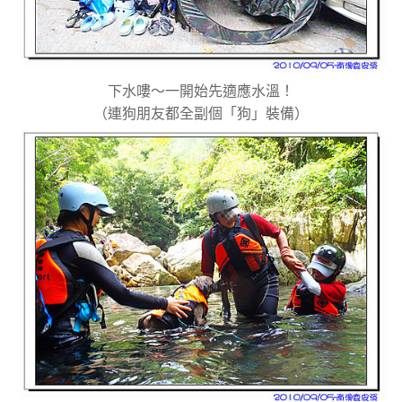
下水嘍～一開始先適應水溫！
（連狗朋友都全副個「狗」裝備）