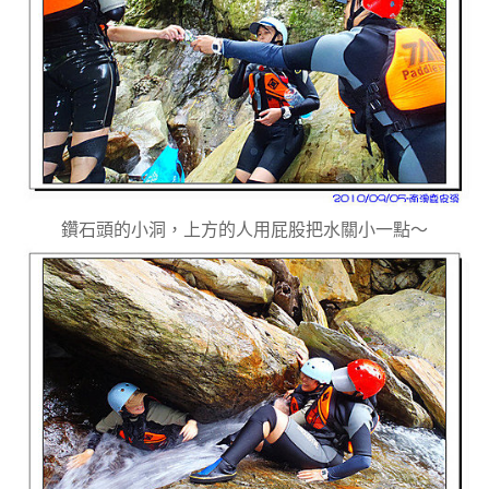
鑽石頭的小洞，上方的人用屁股把水關小一點～