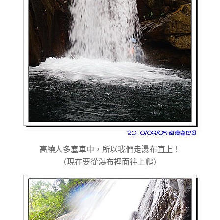
高繞人多塞車中，所以我們走瀑布直上！
（現在要從瀑布裡面往上爬）