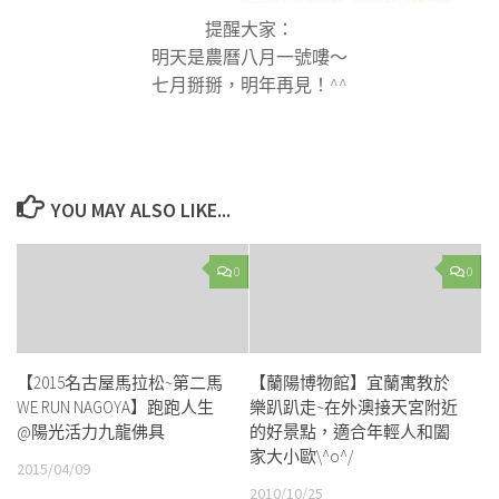
提醒大家：
明天是農曆八月一號嘍～
七月掰掰，明年再見！^^
YOU MAY ALSO LIKE...
0
0
【2015名古屋馬拉松~第二馬
【蘭陽博物館】宜蘭寓教於
WE RUN NAGOYA】跑跑人生
樂趴趴走~在外澳接天宮附近
@陽光活力九龍佛具
的好景點，適合年輕人和闔
家大小歐\^o^/
2015/04/09
2010/10/25