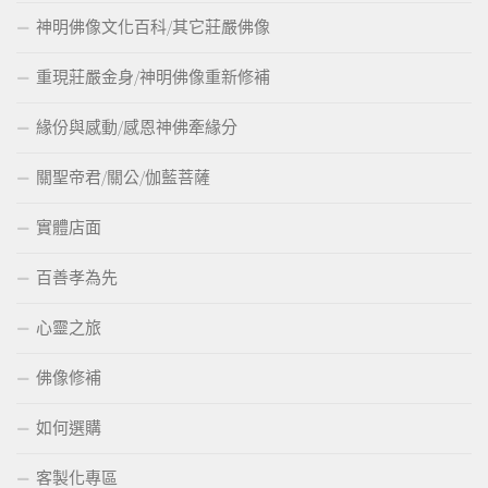
神明佛像文化百科/其它莊嚴佛像
重現莊嚴金身/神明佛像重新修補
緣份與感動/感恩神佛牽緣分
關聖帝君/關公/伽藍菩薩
實體店面
百善孝為先
心靈之旅
佛像修補
如何選購
客製化專區