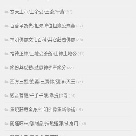
玄天上帝/上帝公/王爺/千歲
(67)
百善孝為先/祖先牌位祖龕公媽龕
(47)
神明佛像文化百科/其它莊嚴佛像
(86)
福德正神/土地公爺爺/山神土地公
(43)
緣份與感動/感恩神佛牽緣分
(88)
西方三聖/娑婆/三寶佛/護法/天王
(73)
觀音菩薩/千手千眼/準提佛母
(74)
重現莊嚴金身/神明佛像重新修補
(91)
開運旺來/雕刻品/擋煞避邪/乩身用
(50)