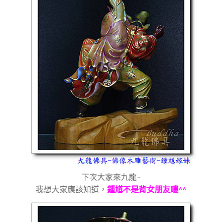
下次大家來九龍
~
我想大家應該知道，
鍾馗不是背女朋友嘍
^^