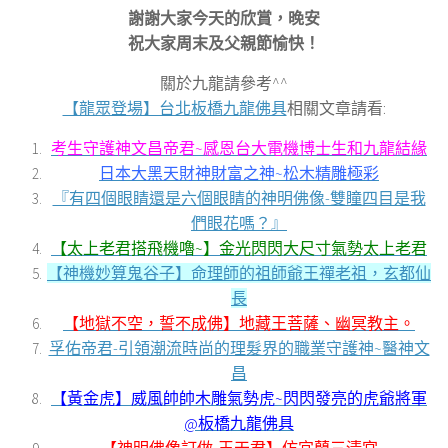
謝謝大家今天的欣賞，晚安
祝大家周末及父親節愉快！
關於九龍請參考^^
【龍眾登場】台北板橋九龍佛具
相關文章請看:
考生守護神文昌帝君~感恩台大電機博士生和九龍結緣
日本大黑天財神財富之神~松木精雕極彩
『有四個眼睛還是六個眼睛的神明佛像-雙瞳四目是我
們眼花嗎？』
【太上老君搭飛機嚕~】金光閃閃大尺寸氣勢太上老君
【神機妙算鬼谷子】命理師的祖師爺王禪老祖，玄都仙
長
【地獄不空，誓不成佛】地藏王菩薩、幽冥教主。
孚佑帝君-引領潮流時尚的理髮界的職業守護神~醫神文
昌
【黃金虎】威風帥帥木雕氣勢虎~閃閃發亮的虎爺將軍
@板橋九龍佛具