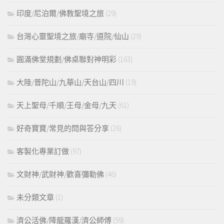
印度/尼泊爾/佛教聖境之旅
(29)
台灣心靈聖境之旅/廟寺/道院/仙山
(29)
圓滿佛堂規劃/佛桌聯對神明彩
(163)
大陸/普陀山/九華山/天台山/四川
(19)
天上聖母/千順/王母/金母/九天
(61)
好奇寶寶/常見的問與答分享
(26)
客製化專業訂做
(97)
文財神/武財神/歡喜彌勒佛
(46)
未分類文章
(1)
濟公活佛/降龍羅漢/濟公師傅
(59)