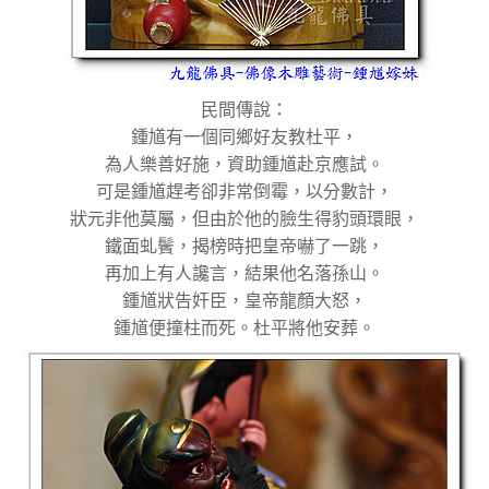
民間傳說：
鍾馗有一個同鄉好友教杜平，
為人樂善好施，資助鍾馗赴京應試。
可是鍾馗趕考卻非常倒霉，以分數計，
狀元非他莫屬，但由於他的臉生得豹頭環眼，
鐵面虬鬢，揭榜時把皇帝嚇了一跳，
再加上有人讒言，結果他名落孫山。
鍾馗狀告奸臣，皇帝龍顏大怒，
鍾馗便撞柱而死。杜平將他安葬。