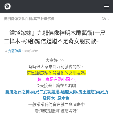
Skip to content
神明佛像文化百科/其它莊嚴佛像
0
『鍾馗嫁妹』九龍佛像神明木雕藝術(一尺
三樟木-彩繪)誠信鍾馗不是背女朋友歐~
BY
九龍佛具
·
2010/08/06
大家好
=^^
=
有時候大家來到九龍就會問說，
這是鍾馗嗎
?
他背著他的女朋友嗎
?
(
這
…
真是有點小冏
>”<)
今天接著上篇在介紹嘍
!
驅鬼逐邪之神-兩尺二武功鍾馗-驅魔大師-鬼王鍾馗(兩尺頂
級樟木_原木色)
一般常常我們會在戲曲與圖畫中
看到或是聽到
”
鍾馗嫁妹
”