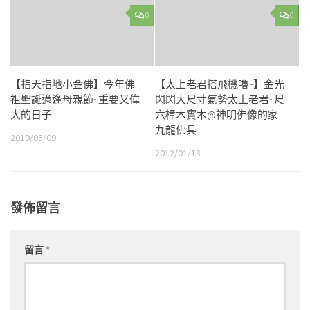
0
0
【指天指地小金佛】今年佛
【太上老君搭飛機嚕~】金光
祖聖誕適逢母親節~重要又偉
閃閃大尺寸氣勢太上老君~尺
大的日子
六樟木實木@神明佛像的家
九龍佛具
2019/05/09
2012/01/13
發佈留言
留言
*