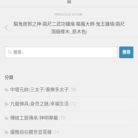
築
PREVIOUS STORY
驅鬼逐邪之神-兩尺二武功鍾馗-驅魔大師-鬼王鍾馗(兩尺
頂級樟木_原木色)
搜
尋
關
鍵
分類
字:
中壇元帥/三太子/養樂多太子
(99)
九龍佛具/身世之謎/幸福生活
(72)
傳統工藝傳承/神明專屬
(79)
優雅自在觀世音菩薩
(24)