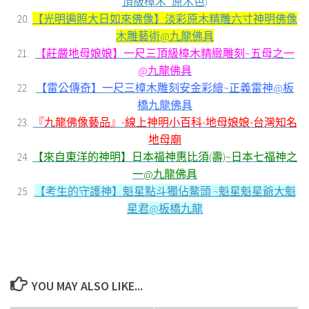
頂級樟木_原木色)
【光明遍照大日如來佛像】淡彩原木精雕六寸神明佛像
木雕藝術@九龍佛具
【莊嚴地母娘娘】一尺三頂級樟木精緻雕刻~五母之一
@九龍佛具
【雷公傳奇】一尺三樟木雕刻安金彩繪~正義雷神@板
橋九龍佛具
『九龍佛像藝品』-線上神明小百科-地母娘娘-台灣知名
地母廟
【來自東洋的神明】日本福神惠比須(壽)~日本七福神之
一@九龍佛具
【考生的守護神】魁星點斗獨佔鰲頭 ~魁星魁星爺大魁
星君@板橋九龍
YOU MAY ALSO LIKE...