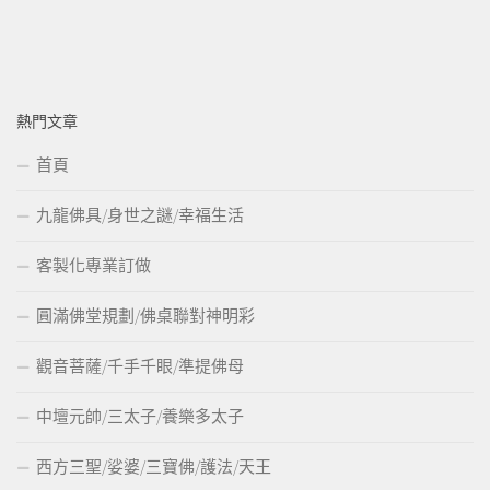
熱門文章
首頁
九龍佛具/身世之謎/幸福生活
客製化專業訂做
圓滿佛堂規劃/佛桌聯對神明彩
觀音菩薩/千手千眼/準提佛母
中壇元帥/三太子/養樂多太子
西方三聖/娑婆/三寶佛/護法/天王