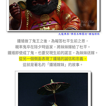
鍾馗做了鬼王之後，為報答杜平生前之恩，
親率鬼卒在除夕時返家，將妹妹嫁給了杜平。
鍾馗即使成了鬼，也要兌現生前的諾言，為妹妹送嫁。
從另一個側面表現了鍾馗的誠信和忠義，
這就是著名的「鍾馗嫁妹」的故事。