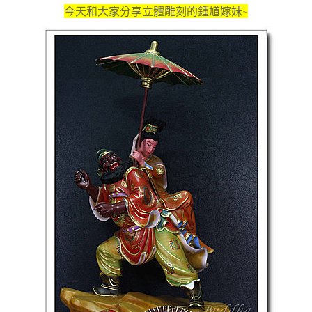
今天和大家分享立體雕刻的鍾馗嫁妹
~