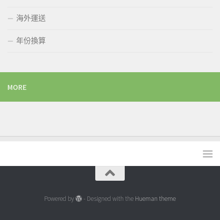
海外運送
年份換算
MORE
Powered by
- Designed with the
Hueman theme