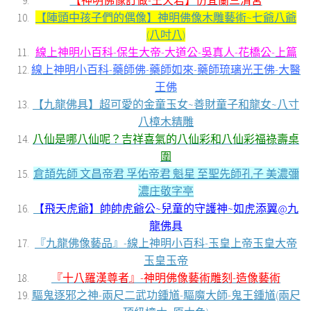
【神明佛像訂做-王天君】仿宜蘭三清宮
【陣頭中孩子們的偶像】神明佛像木雕藝術~七爺八爺
(八吋八)
線上神明小百科-保生大帝-大道公-吳真人-花橋公-上篇
線上神明小百科-藥師佛-藥師如來-藥師琉璃光王佛-大醫
王佛
【九龍佛具】超可愛的金童玉女~善財童子和龍女~八寸
八樟木精雕
八仙是哪八仙呢？吉祥喜氣的八仙彩和八仙彩福祿壽桌
圍
倉頡先師 文昌帝君 孚佑帝君 魁星 至聖先師孔子 美濃彌
濃庄敬字亭
【飛天虎爺】帥帥虎爺公~兒童的守護神~如虎添翼@九
龍佛具
『九龍佛像藝品』-線上神明小百科-玉皇上帝玉皇大帝
玉皇玉帝
『十八羅漢尊者』-神明佛像藝術雕刻-造像藝術
驅鬼逐邪之神-兩尺二武功鍾馗-驅魔大師-鬼王鍾馗(兩尺