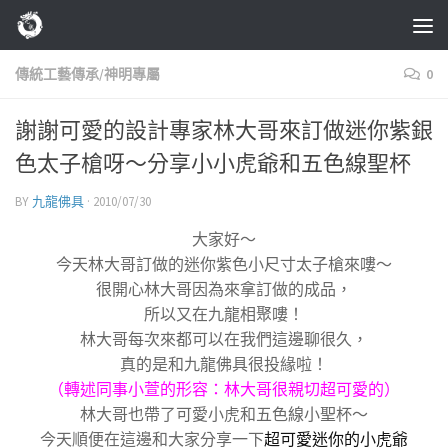
Skip to content
傳統工藝傳承/神明專屬
0
謝謝可愛的設計專家林大哥來訂做迷你紫銀
色太子槍呀～分享小小虎爺和五色線聖杯
BY
九龍佛具
·
2010/07/30
大家好～
今天林大哥訂做的迷你紫色小尺寸太子槍來嘍～
很開心林大哥因為來拿訂做的成品，
所以又在九龍相聚嘍！
林大哥每次來都可以在我們這邊聊很久，
真的是和九龍佛具很投緣啦！
（轉述同事小萱的形容：林大哥很親切超可愛的）
林大哥也帶了可愛小虎和五色線小聖杯～
超可愛迷你的
小虎爺
今天順便在這邊和大家分享一下