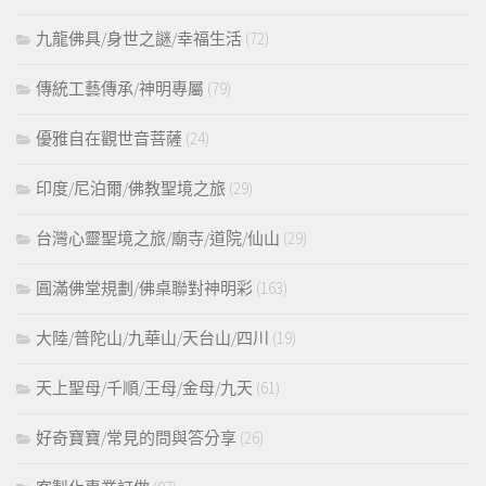
九龍佛具/身世之謎/幸福生活
(72)
傳統工藝傳承/神明專屬
(79)
優雅自在觀世音菩薩
(24)
印度/尼泊爾/佛教聖境之旅
(29)
台灣心靈聖境之旅/廟寺/道院/仙山
(29)
圓滿佛堂規劃/佛桌聯對神明彩
(163)
大陸/普陀山/九華山/天台山/四川
(19)
天上聖母/千順/王母/金母/九天
(61)
好奇寶寶/常見的問與答分享
(26)