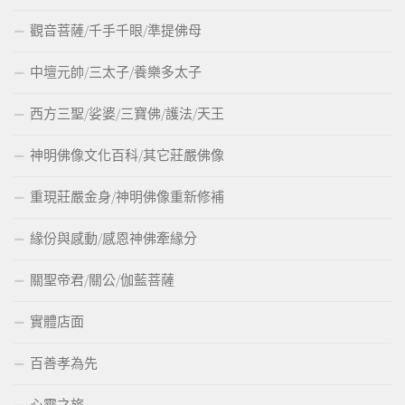
觀音菩薩/千手千眼/準提佛母
中壇元帥/三太子/養樂多太子
西方三聖/娑婆/三寶佛/護法/天王
神明佛像文化百科/其它莊嚴佛像
重現莊嚴金身/神明佛像重新修補
緣份與感動/感恩神佛牽緣分
關聖帝君/關公/伽藍菩薩
實體店面
百善孝為先
心靈之旅