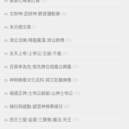
客製化專業訂做
(97)
文財神/武財神/歡喜彌勒佛
(46)
未分類文章
(1)
濟公活佛/降龍羅漢/濟公師傅
(59)
玄天上帝/上帝公/王爺/千歲
(67)
百善孝為先/祖先牌位祖龕公媽龕
(47)
神明佛像文化百科/其它莊嚴佛像
(86)
福德正神/土地公爺爺/山神土地公
(43)
緣份與感動/感恩神佛牽緣分
(88)
西方三聖/娑婆/三寶佛/護法/天王
(73)