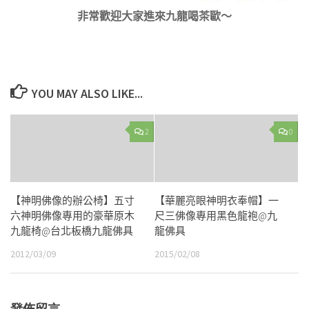
非常歡迎大家進來九龍喝茶歐～
YOU MAY ALSO LIKE...
2
0
【神明佛像的辦公椅】五寸
【華麗亮眼神明衣奉帽】一
六神明佛像專用的豪華原木
尺三佛像專用黑色龍袍@九
九龍椅@台北板橋九龍佛具
龍佛具
2012/03/09
2015/02/08