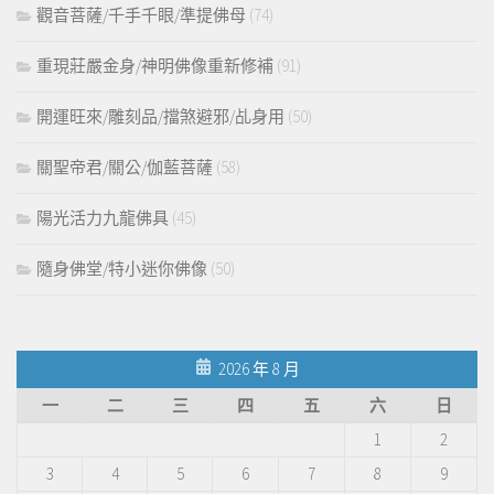
觀音菩薩/千手千眼/準提佛母
(74)
重現莊嚴金身/神明佛像重新修補
(91)
開運旺來/雕刻品/擋煞避邪/乩身用
(50)
關聖帝君/關公/伽藍菩薩
(58)
陽光活力九龍佛具
(45)
隨身佛堂/特小迷你佛像
(50)
2026 年 8 月
一
二
三
四
五
六
日
1
2
3
4
5
6
7
8
9