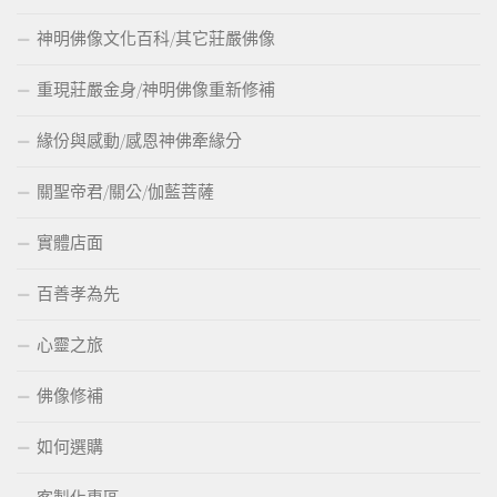
神明佛像文化百科/其它莊嚴佛像
重現莊嚴金身/神明佛像重新修補
緣份與感動/感恩神佛牽緣分
關聖帝君/關公/伽藍菩薩
實體店面
百善孝為先
心靈之旅
佛像修補
如何選購