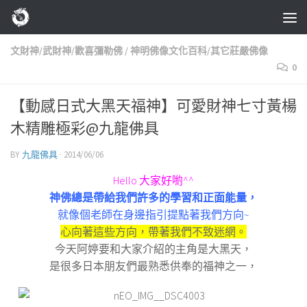
Skip to content
文財神/武財神/歡喜彌勒佛
/
神明佛像文化百科/其它莊嚴佛像
0
【動感日式大黑天福神】可愛財神七寸黃楊
木精雕極彩@九龍佛具
BY
九龍佛具
·
2014/06/06
Hello 大家好喲^^
神佛總是帶給我們許多的學習和正面能量，
就像個老師在身邊指引提點著我們方向~
心向著這些方向，帶著我們不致迷網。
今天阿婷要和大家介紹的主角是大黑天，
是很多日本朋友們最熟悉供奉的福神之一，