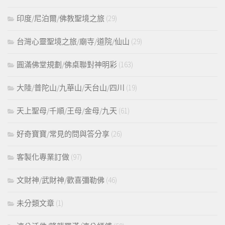
印度/尼泊爾/佛教聖境之旅
(29)
台灣心靈聖境之旅/廟寺/道院/仙山
(29)
圓滿佛堂規劃/佛桌聯對神明彩
(163)
大陸/普陀山/九華山/天台山/四川
(19)
天上聖母/千順/王母/金母/九天
(61)
好奇寶寶/常見的問與答分享
(26)
客製化專業訂做
(97)
文財神/武財神/歡喜彌勒佛
(46)
未分類文章
(1)