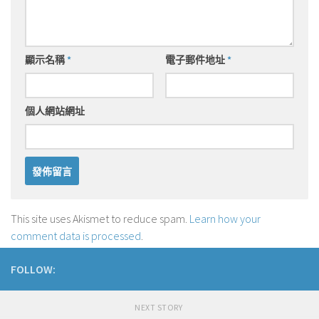
顯示名稱
*
電子郵件地址
*
個人網站網址
This site uses Akismet to reduce spam.
Learn how your
comment data is processed
.
FOLLOW:
NEXT STORY