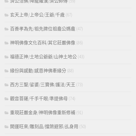
濟公活佛/降龍羅漢/濟公師傅
(59)
玄天上帝/上帝公/王爺/千歲
(67)
百善孝為先/祖先牌位祖龕公媽龕
(47)
神明佛像文化百科/其它莊嚴佛像
(86)
福德正神/土地公爺爺/山神土地公
(43)
緣份與感動/感恩神佛牽緣分
(88)
西方三聖/娑婆/三寶佛/護法/天王
(73)
觀音菩薩/千手千眼/準提佛母
(74)
重現莊嚴金身/神明佛像重新修補
(91)
開運旺來/雕刻品/擋煞避邪/乩身用
(50)