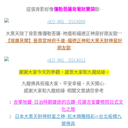
這張背影好像
彌勒菩薩背著財寶袋
歐~
大黑天除了背影像彌勒菩薩~祂還和福德正神是好朋友歐^^
【增廣見聞】晉南宮林府千歲~福德正神和大黑天財神是好
朋友歐
謝謝大家今天的參觀，感恩大家和九龍
結緣。
九龍佛具祝福大家，平安幸福，天天開心
~
感謝大家和九龍結緣~相關文章請您參考:
合掌地藏~日治時期建造的古蹟~花蓮吉安慶修院日式文
化之旅
日本大黑天財神財富之神~松木精雕極彩@台北板橋九
龍佛具