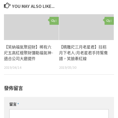
YOU MAY ALSO LIKE...
0
0
【笑納福氣聚迎財】稀有六
【精雕尺三月老星君】拄枴
尺五高紅檀聚財彌勒福氣神~
月下老人/月老星君手持鴛鴦
適合公司大廳擺件
譜，笑臉牽紅線
2019/04/14
2019/05/30
發佈留言
留言
*