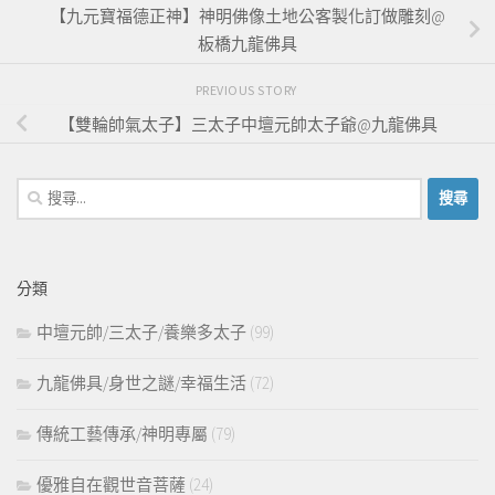
【九元寶福德正神】神明佛像土地公客製化訂做雕刻@
板橋九龍佛具
PREVIOUS STORY
【雙輪帥氣太子】三太子中壇元帥太子爺@九龍佛具
搜
尋
關
鍵
分類
字:
中壇元帥/三太子/養樂多太子
(99)
九龍佛具/身世之謎/幸福生活
(72)
傳統工藝傳承/神明專屬
(79)
優雅自在觀世音菩薩
(24)