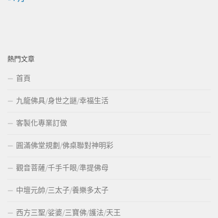
熱門文章
首頁
九龍佛具/身世之謎/幸福生活
客製化專業訂做
圓滿佛堂規劃/佛桌聯對神明彩
觀音菩薩/千手千眼/準提佛母
中壇元帥/三太子/養樂多太子
西方三聖/娑婆/三寶佛/護法/天王