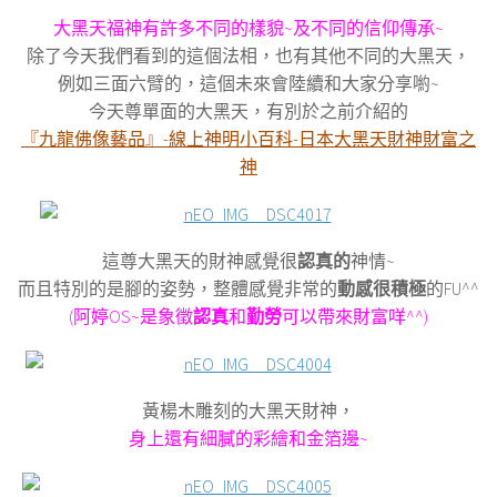
大黑天福神有許多不同的樣貌~及不同的信仰傳承~
除了今天我們看到的這個法相，也有其他不同的大黑天，
例如三面六臂的，這個未來會陸續和大家分享喲~
今天尊單面的大黑天，有別於之前介紹的
『九龍佛像藝品』-線上神明小百科-日本大黑天財神財富之
神
這尊大黑天的財神感覺很
認真的
神情~
而且特別的是腳的姿勢，整體感覺非常的
動感很積極
的FU^^
(阿婷OS~是象徵
認真
和
勤勞
可以帶來財富咩^^)
黃楊木雕刻的大黑天財神，
身上還有細膩的彩繪和金箔邊~