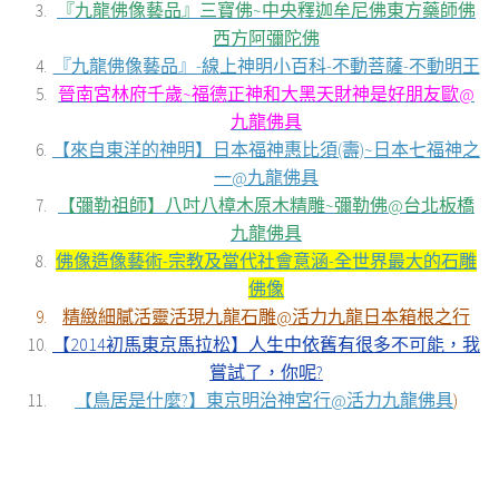
『九龍佛像藝品』三寶佛~中央釋迦牟尼佛東方藥師佛
西方阿彌陀佛
『九龍佛像藝品』-線上神明小百科-不動菩薩-不動明王
晉南宮林府千歲~福德正神和大黑天財神是好朋友歐@
九龍佛具
【來自東洋的神明】日本福神惠比須(壽)~日本七福神之
一@九龍佛具
【彌勒祖師】八吋八樟木原木精雕~彌勒佛@台北板橋
九龍佛具
佛像造像藝術-宗教及當代社會意涵-全世界最大的石雕
佛像
精緻細膩活靈活現九龍石雕@活力九龍日本箱根之行
【2014初馬東京馬拉松】人生中依舊有很多不可能，我
嘗試了，你呢?
【鳥居是什麼?】東京明治神宮行@活力九龍佛具
)