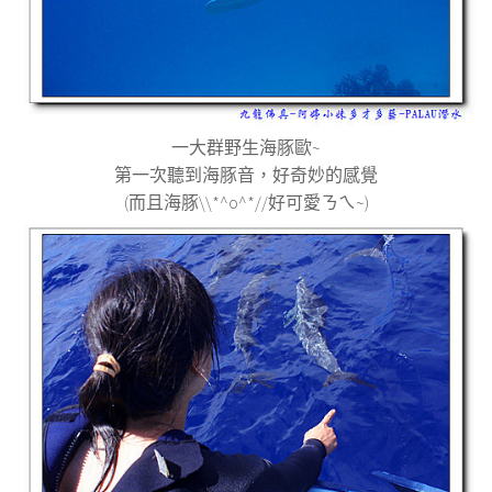
一大群野生海豚歐
~
第一次聽到海豚音，好奇妙的感覺
(
而且海豚
\\*^o^*//
好可愛ㄋㄟ
~)