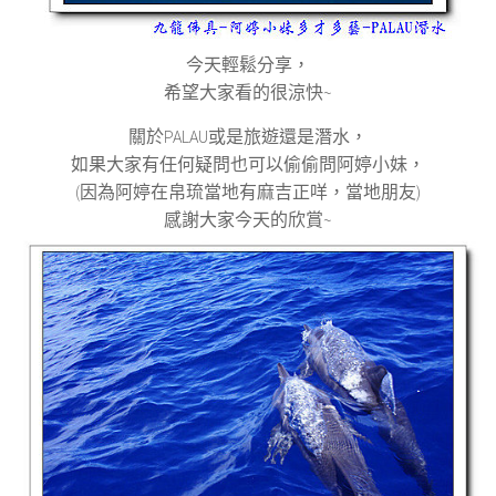
今天輕鬆分享，
希望大家看的很涼快
~
關於
PALAU
或是旅遊還是潛水，
如果大家有任何疑問也可以偷偷問阿婷小妹，
(
因為阿婷在帛琉當地有麻吉正咩，當地朋友
)
感謝大家今天的欣賞
~