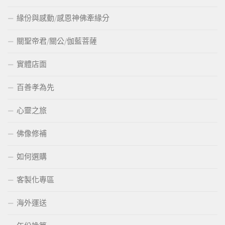
緣份與感動/感恩神佛牽緣分
關聖帝君/關公/伽藍菩薩
實體店面
百善孝為先
心靈之旅
佛像修補
如何選購
客製化專區
海外運送