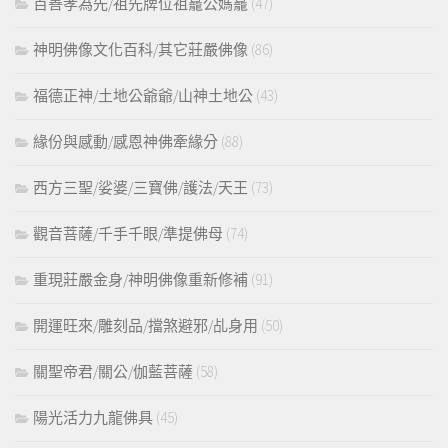
百善孝為先/祖先牌位祖龕公媽龕
(47)
神明佛像文化百科/其它莊嚴佛像
(86)
福德正神/土地公爺爺/山神土地公
(43)
緣份與感動/感恩神佛牽緣分
(88)
西方三聖/娑婆/三寶佛/護法/天王
(73)
觀音菩薩/千手千眼/準提佛母
(74)
重現莊嚴金身/神明佛像重新修補
(91)
開運旺來/雕刻品/擋煞避邪/乩身用
(50)
關聖帝君/關公/伽藍菩薩
(58)
陽光活力九龍佛具
(45)