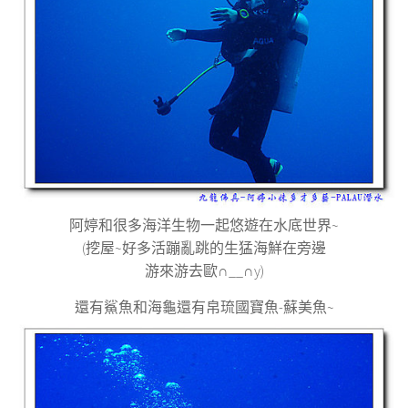
阿婷和很多海洋生物一起悠遊在水底世界
~
(
挖屋
~
好多活蹦亂跳的生猛海鮮在旁邊
游來游去歐
∩__∩y)
還有鯊魚和海龜還有帛琉國寶魚-蘇美魚
~