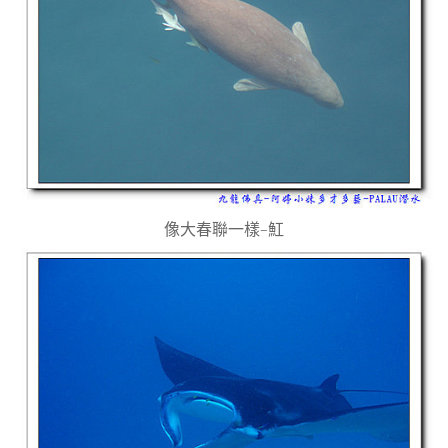
像大春聯一樣
–
魟