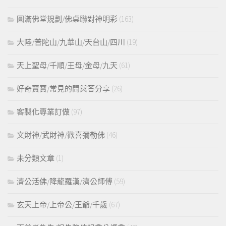
圓滿佛堂規劃/佛桌聯對神明彩
(163)
大陸/普陀山/九華山/天台山/四川
(19)
天上聖母/千順/王母/金母/九天
(61)
好奇寶寶/常見的問與答分享
(26)
客製化專業訂做
(97)
文財神/武財神/歡喜彌勒佛
(46)
未分類文章
(1)
濟公活佛/降龍羅漢/濟公師傅
(59)
玄天上帝/上帝公/王爺/千歲
(67)