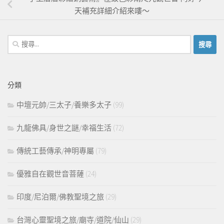
天補充詳細介紹來嘍～
搜
尋
關
鍵
分類
字:
中壇元帥/三太子/養樂多太子
(99)
九龍佛具/身世之謎/幸福生活
(72)
傳統工藝傳承/神明專屬
(79)
優雅自在觀世音菩薩
(24)
印度/尼泊爾/佛教聖境之旅
(29)
台灣心靈聖境之旅/廟寺/道院/仙山
(29)