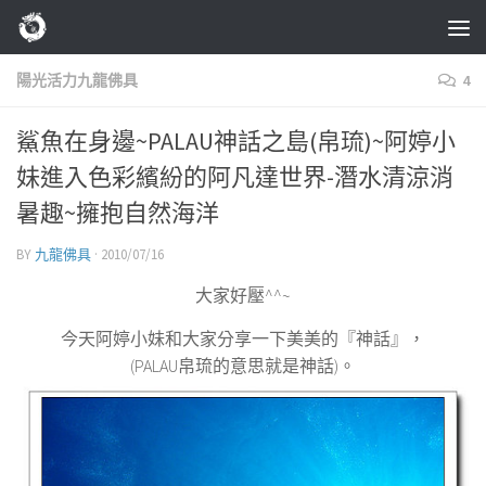
Skip to content
陽光活力九龍佛具
4
鯊魚在身邊~PALAU神話之島(帛琉)~阿婷小
妹進入色彩繽紛的阿凡達世界-潛水清涼消
暑趣~擁抱自然海洋
BY
九龍佛具
·
2010/07/16
大家好壓^^
~
今天阿婷小妹和大家分享一下美美的『神話』，
(PALAU
帛琉的意思就是神話
)
。