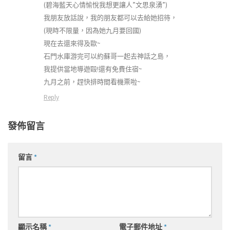
(碧海藍天心情愉悅我想更讓人”文思泉湧”)
我朋友放話說，我的朋友都可以去給她招待，
(現時不限量，因為她九月要回國)
現在去還來得及歐~
石門水庫游完可以約蘇哥一起去神話之島，
我提供當地導遊毆!還有免費住宿~
九月之前，趕快排時間看機票啦~
Reply
發佈留言
留言
*
顯示名稱
*
電子郵件地址
*