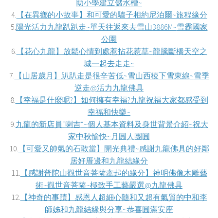
助小學建立儲水槽
~
4.
【在異鄉的小故事】和可愛
的驢子相約尼泊爾
~
旅程緣分
5.
陽光活力九龍趴趴走
~
單天往返來去雪山
3886M~
雪霸國家
公園
6.
【
花心九龍】放鬆心情到處惹拈花惹草
~
龍騰斷橋天空之
城一起去走走
~
7.
【山居歲月】趴趴走是很辛苦低
~
雪山西稜下雪東線
~
雪季
逆走
@
活力九龍佛具
8.
【幸福是什麼呢
?
】如何擁有幸福
?
九龍祝福大家都感受到
幸福和快樂
~
9.
九龍的新店員
“
喇吉
“~
個人基本資料及身世背景介紹
~
祝大
家中秋愉快
~
月圓人團圓
10.
【可愛又帥氣的石敢當】開光典禮
~
感謝九龍佛具的好鄰
居好厝邊和九龍結緣分
11.
【感謝普陀山觀世音菩薩牽起的緣分】神明佛像木雕藝
術
~
觀世音菩薩
~
極致手工藝嚴選
@
九龍佛具
12.
【神奇的事蹟】感恩人超細心隨和又超有氣質的中和李
師姊和九龍結緣與分享
~
恭喜圓滿安座