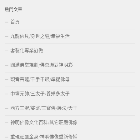
熱門文章
首頁
九龍佛具/身世之謎/幸福生活
客製化專業訂做
圓滿佛堂規劃/佛桌聯對神明彩
觀音菩薩/千手千眼/準提佛母
中壇元帥/三太子/養樂多太子
西方三聖/娑婆/三寶佛/護法/天王
神明佛像文化百科/其它莊嚴佛像
重現莊嚴金身/神明佛像重新修補