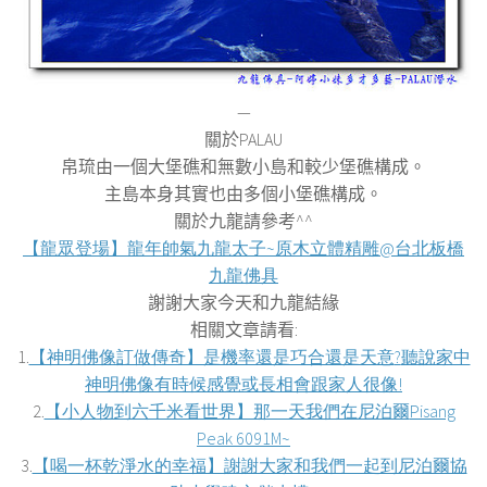
—
關於
PALAU
帛琉由一個大堡礁和無數小島和較少堡礁構成。
主島本身其實也由多個小堡礁構成。
關於九龍請參考^^
【龍眾登場】龍年帥氣九龍太子
~
原木立體精雕
@
台北板橋
九龍佛具
謝謝大家今天和九龍結緣
相關文章請看
:
1.
【神明佛像訂做傳奇】是機率還是巧合還是天意
?
聽說家中
神明佛像有時候感覺或長相會跟家人很像
!
2.
【小人物到六千米看世界】那一天我們在尼泊爾
Pisang
Peak 6091M~
3.
【喝一杯乾淨水的幸福】謝謝大家和我們一起到尼泊爾協