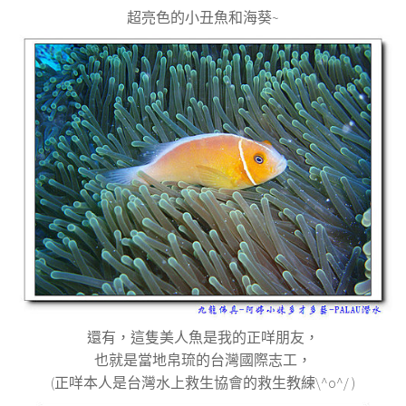
超亮色的小丑魚和海葵
~
還有，這隻美人魚是我的正咩朋友，
也就是當地帛琉的台灣國際志工，
(
正咩本人是台灣水上救生協會的救生教練
\^o^/ )