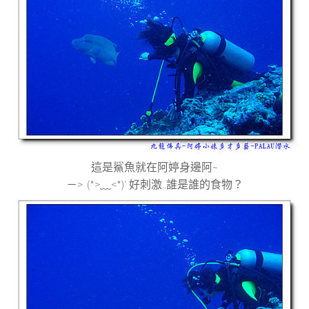
這是鯊魚就在阿婷身邊阿
~
－
>
(*>
﹏
<*)′
好刺激
..
誰是誰的食物？