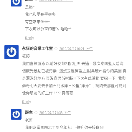
是壓~
我也和學長學很多!
有空常來坐坐~
下次可以分享印度的 哈哈^^
Reply
永恆的音樂工作室
2010/07/1710:21 上午
筱婷
我們喜歡游泳 以前好友都相招組團 去過十幾次泰國藍天碧海
但觀光景點已被污染 還沒去過神話之島(帛琉)~ 看你的美圖 真
是潛泳好地方 真沒意思 沒相招 !!下次有此活動 要招一下 我與
蘇哥明天要去參加石門水庫三公里”庫泳” , 請問去那裡可找到
像你朋友的好工作 ???? 真羨慕
Reply
版主
2010/07/171:35 下午
老哥:
我朋友當國際志工到今年九月~歡迎你去接班阿!