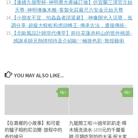
13.
【連續九個聖杯
–
神明應允牽緣訂做】仿宜蘭三清宮元始
天尊
~
神明佛像木雕
~
客製化莊嚴尺六安金元始天尊
14.
【小
朋友不宜，怕蟲蟲者請退避】
~
神像開光入活寶，低
調分享
~
超級大蜈蚣和虎頭蜂王
~
傳承古法，遵循傳統
~
15.
【北歐風設計師現代佛堂】前往花蓮赤科山的世外桃源
~
感謝卓師兄熱情招待及介紹歐
^^
極致色彩
~
敦煌藝術
YOU MAY ALSO LIKE...
0
0
【在異鄉的小故事】和可愛
九龍開工啦YA!過年趴趴走-樟
的驢子相約尼泊爾~旅程中的
木燒洗澡水-1800元的千層蛋
奇妙緣分
糕-豆類吃到怕的大溪-祝大家