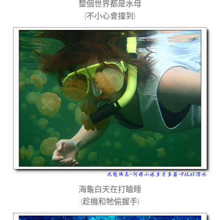
整個世界都是水母
(
不小心會撞到
)
海龜白天在打瞌睡
(
趁機和牠偷握手
)