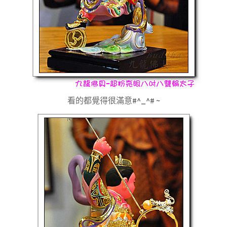
看的都覺得很滿意
#^_^# ~