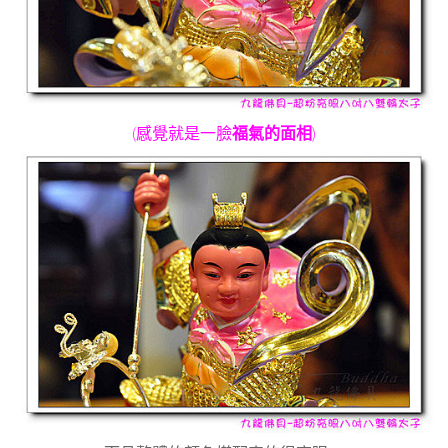
(
感覺就是一臉
福氣的面相
)