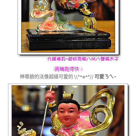
(
兩輪跑得快
~)
神尊臉的法像超級可愛的
\\*^o^*//
可愛ㄋㄟ
~