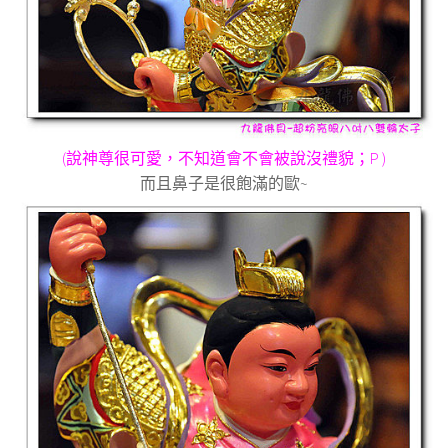
(
說神尊很可愛，不知道會不會被說沒禮貌；
P )
而且鼻子是很飽滿的歐
~