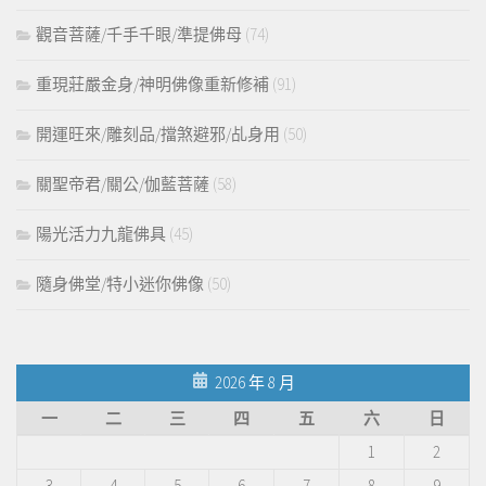
觀音菩薩/千手千眼/準提佛母
(74)
重現莊嚴金身/神明佛像重新修補
(91)
開運旺來/雕刻品/擋煞避邪/乩身用
(50)
關聖帝君/關公/伽藍菩薩
(58)
陽光活力九龍佛具
(45)
隨身佛堂/特小迷你佛像
(50)
2026 年 8 月
一
二
三
四
五
六
日
1
2
3
4
5
6
7
8
9