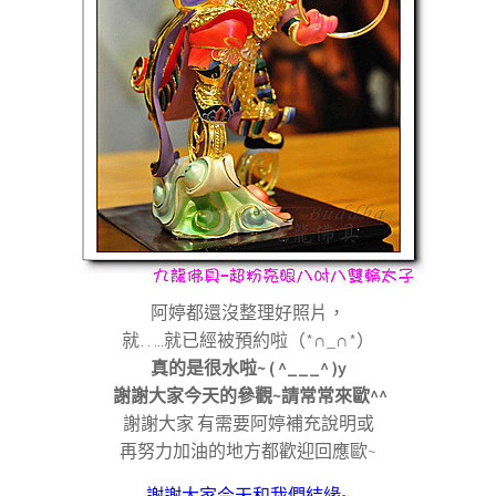
阿婷都還沒整理好照片，
就
…..
就已經被預約啦（
*∩_∩*
）
真的是很水啦
~ ( ^___^ )y
謝謝大家今天的參觀
~
請常常來歐
^^
謝謝大家
有需要阿婷補充說明或
再努力加油的地方都歡迎回應歐
~
謝謝大家今天和我們結緣~