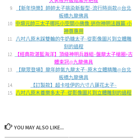
大男孩升級成陽光把拔
【新年快樂】帥帥太子挑染新髮型~流行時尚款@台北
板橋九龍佛具
中壇元帥三太子哪吒小空間小佛像-迷你神明法器篇-小
神尊專用
八吋八原木踩雙輪的牛奶糖太子~從影像圖片到立體雕
刻的過程
【經典款湛藍海洋】頂級神明兵器組~盤龍太子槍圈+古
體束冠@九龍佛具
【龍眾登場】龍年帥氣九龍太子~原木立體精雕@台北
板橋九龍佛具
【訂製款】超卡哇伊的六寸八蓮花太子~
八吋八原木養樂多太子~從影像圖片到立體雕刻的過程
YOU MAY ALSO LIKE...