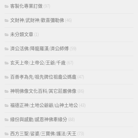
客製化專業訂做
(97)
文財神/武財神/歡喜彌勒佛
(46)
未分類文章
(1)
濟公活佛/降龍羅漢/濟公師傅
(59)
玄天上帝/上帝公/王爺/千歲
(67)
百善孝為先/祖先牌位祖龕公媽龕
(47)
神明佛像文化百科/其它莊嚴佛像
(86)
福德正神/土地公爺爺/山神土地公
(43)
緣份與感動/感恩神佛牽緣分
(88)
西方三聖/娑婆/三寶佛/護法/天王
(73)