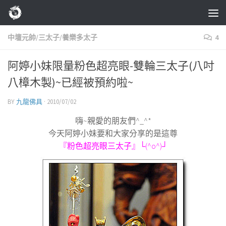
Skip to content
中壇元帥/三太子/養樂多太子
4
阿婷小妹限量粉色超亮眼-雙輪三太子(八吋
八樟木製)~已經被預約啦~
BY
九龍佛具
·
2010/07/02
嗨
~
親愛的朋友們
^_^*
今天阿婷小妹要和大家分享的是這尊
『粉色超亮眼三太子』
└(^o^)┘