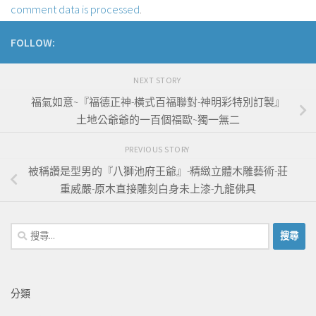
comment data is processed
.
FOLLOW:
NEXT STORY
福氣如意~『福德正神-橫式百福聯對-神明彩特別訂製』
土地公爺爺的一百個福歐~獨一無二
PREVIOUS STORY
被稱讚是型男的『八獅池府王爺』-精緻立體木雕藝術-莊
重威嚴-原木直接雕刻白身未上漆-九龍佛具
搜
尋
關
鍵
分類
字: