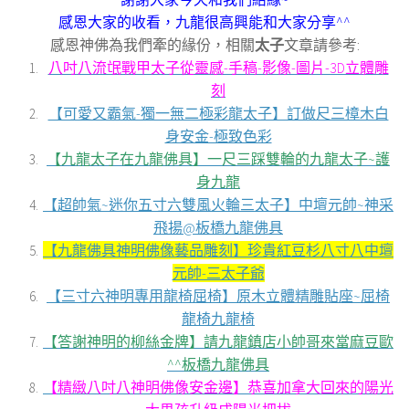
感恩大家的收看，
九龍很高興能和大家分享^^
感恩神佛為我們牽的緣份，相關
太子
文章請參考:
八吋八流氓戰甲太子從靈感-手稿-影像-圖片-3D立體雕
刻
【可愛又霸氣-獨一無二極彩龍太子】訂做尺三樟木白
身安金-極致色彩
【九龍太子在九龍佛具】一尺三踩雙輪的九龍太子~護
身九龍
【超帥氣~迷你五寸六雙風火輪三太子】中壇元帥~神采
飛揚@板橋九龍佛具
【九龍佛具神明佛像藝品雕刻】珍貴紅豆杉八寸八中壇
元帥-三太子爺
【三寸六神明專用龍椅屈椅】原木立體精雕貼座~屈椅
龍椅九龍椅
【答謝神明的柳絲金牌】請九龍鎮店小帥哥來當麻豆歐
^^板橋九龍佛具
【精緻八吋八神明佛像安金邊】恭喜加拿大回來的陽光