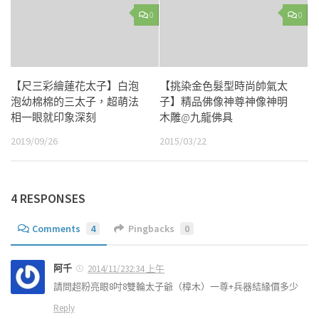
0
0
【尺三彩繪蓮花太子】白泡
【挑染金色髮型時尚帥氣太
泡幼棉棉的三太子，超萌法
子】精品佛像神尊神像神明
相一眼就印象深刻
木雕@九龍佛具
2019/09/26
2015/03/22
4 RESPONSES
Comments
4
Pingbacks
0
阿千
2014/11/232:34 上午
請問超粉亮眼8吋8雙輪太子爺（樟木）一尊+兵器結緣價多少
Reply