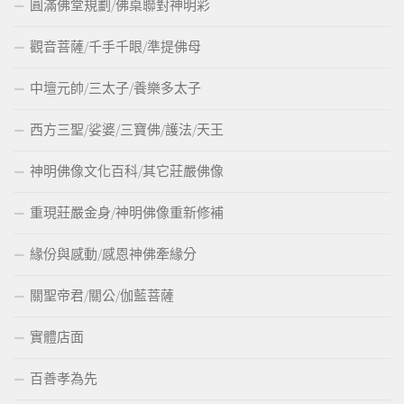
圓滿佛堂規劃/佛桌聯對神明彩
觀音菩薩/千手千眼/準提佛母
中壇元帥/三太子/養樂多太子
西方三聖/娑婆/三寶佛/護法/天王
神明佛像文化百科/其它莊嚴佛像
重現莊嚴金身/神明佛像重新修補
緣份與感動/感恩神佛牽緣分
關聖帝君/關公/伽藍菩薩
實體店面
百善孝為先