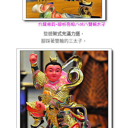
整體
架式充滿力道
，
腳踩著雙輪的三太子，