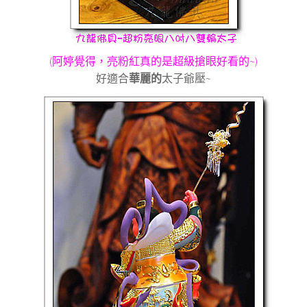
(
阿婷覺得，亮粉紅真的是超級搶眼好看的
~)
好適合
華麗的
太子爺壓
~