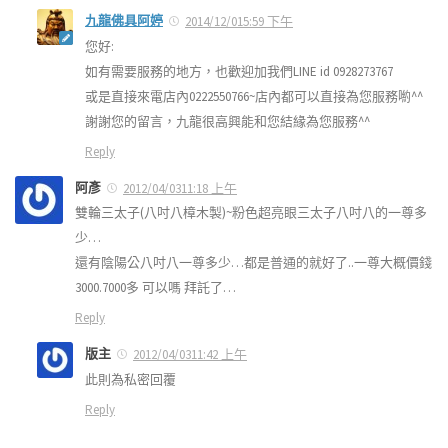
九龍佛具阿婷
2014/12/015:59 下午
您好:
如有需要服務的地方，也歡迎加我們LINE id 0928273767
或是直接來電店內0222550766~店內都可以直接為您服務喲^^
謝謝您的留言，九龍很高興能和您結緣為您服務^^
Reply
阿彥
2012/04/0311:18 上午
雙輪三太子(八吋八樟木製)~粉色超亮眼三太子八吋八的一尊多
少…
還有陰陽公八吋八一尊多少…都是普通的就好了..一尊大概價錢
3000.7000多 可以嗎 拜託了…
Reply
版主
2012/04/0311:42 上午
此則為私密回覆
Reply