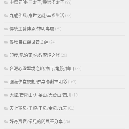
中壇元帥/三太子/養樂多太子
(99)
九龍佛具/身世之謎/幸福生活
(72)
傳統工藝傳承/神明專屬
(79)
優雅自在觀世音菩薩
(24)
印度/尼泊爾/佛教聖境之旅
(29)
台灣心靈聖境之旅/廟寺/道院/仙山
(29)
圓滿佛堂規劃/佛桌聯對神明彩
(163)
大陸/普陀山/九華山/天台山/四川
(19)
天上聖母/千順/王母/金母/九天
(61)
好奇寶寶/常見的問與答分享
(26)