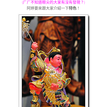
(
ㄏㄏ不知道眼尖的大家有沒有發現？
)
阿婷要來跟大家介紹一下
特色
！