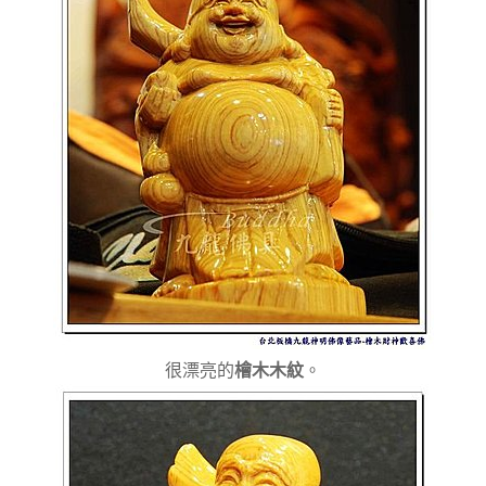
很漂亮的
檜木木紋
。