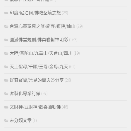
印度/尼泊爾/佛教聖境之旅
(29)
台灣心靈聖境之旅/廟寺/道院/仙山
(29)
圓滿佛堂規劃/佛桌聯對神明彩
(163)
大陸/普陀山/九華山/天台山/四川
(19)
天上聖母/千順/王母/金母/九天
(61)
好奇寶寶/常見的問與答分享
(26)
客製化專業訂做
(97)
文財神/武財神/歡喜彌勒佛
(46)
未分類文章
(1)