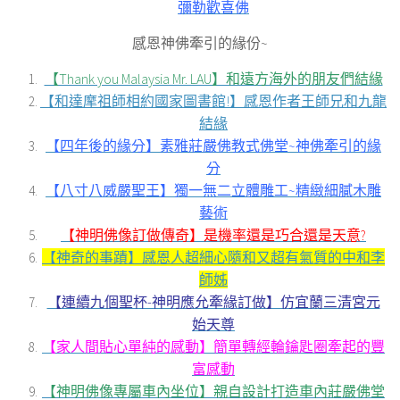
彌勒歡喜佛
感恩神佛牽引的緣份~
【Thank you Malaysia Mr. LAU】和遠方海外的朋友們結緣
【和達摩祖師相約國家圖書館!】感恩作者王師兄和九龍
結緣
【四年後的緣分】素雅莊嚴佛教式佛堂~神佛牽引的緣
分
【八寸八威嚴聖王】獨一無二立體雕工~精緻細膩木雕
藝術
【神明佛像訂做傳奇】是機率還是巧合還是天意?
【神奇的事蹟】感恩人超細心隨和又超有氣質的中和李
師姊
【連續九個聖杯-神明應允牽緣訂做】仿宜蘭三清宮元
始天尊
【家人間貼心單純的感動】簡單轉經輪鑰匙圈牽起的豐
富感動
【神明佛像專屬車內坐位】親自設計打造車內莊嚴佛堂