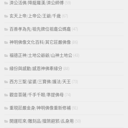
濟公活佛/降龍羅漢/濟公師傅
(59)
玄天上帝/上帝公/王爺/千歲
(67)
百善孝為先/祖先牌位祖龕公媽龕
(47)
神明佛像文化百科/其它莊嚴佛像
(86)
福德正神/土地公爺爺/山神土地公
(43)
緣份與感動/感恩神佛牽緣分
(88)
西方三聖/娑婆/三寶佛/護法/天王
(73)
觀音菩薩/千手千眼/準提佛母
(74)
重現莊嚴金身/神明佛像重新修補
(91)
開運旺來/雕刻品/擋煞避邪/乩身用
(50)