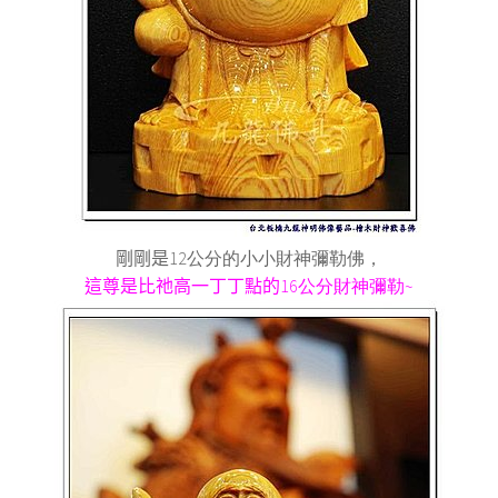
剛剛是
12公分的小小財神彌勒佛，
這尊是比祂高一丁丁點的
16公分財神彌勒~