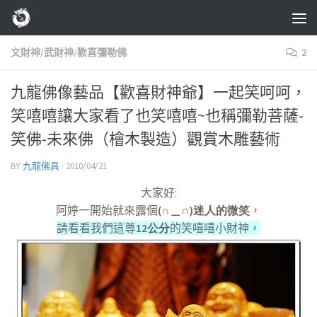
Skip to content
文財神/武財神/歡喜彌勒佛
2
九龍佛像藝品【歡喜財神爺】一起笑呵呵，
笑嘻嘻讓大家看了也笑嘻嘻~也稱彌勒菩薩-
笑佛-未來佛（檜木製造）觀賞木雕藝術
BY
九龍佛具
·
2010/04/21
大家好
:
阿婷一開始就來露個
(∩＿∩)迷人的微笑
，
請看看我們這尊
12公分
的笑嘻嘻小財神，