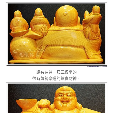
還有這尊
一尺三
獨坐的
很有氣勢豪邁的歡喜財神，