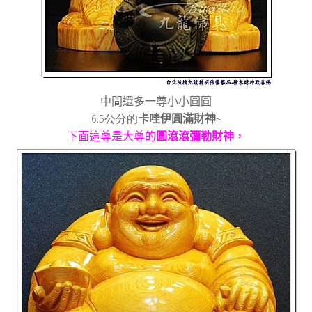
中間還多一尊小小圓圓
6.5公分的
卡哇伊圓滿財神
~
下面這尊是大尊的
圓滾滾彌勒財神
，