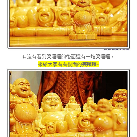
有沒有看到
笑嘻嘻
的後面還有一堆
笑嘻嘻
，
來給大家看看後面的
笑嘻嘻
~