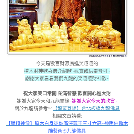
今天是歡喜財源廣進笑嘻嘻的
檜木財神歡喜佛介紹歐
~觀賞或供奉皆可~
謝謝大家看看我們九龍的笑嘻嘻財神歐
~
祝大家笑口常開 充滿智慧 歡喜開心進大財
謝謝大家今天和九龍結緣~
謝謝大家今天的欣賞~
關於九龍請參考^^
【龍眾登場】台北板橋九龍佛具
相關文章請看:
【脫椅神像】原木白身迷你廣澤尊王三寸六高~神明佛像木
雕藝術@九龍佛具