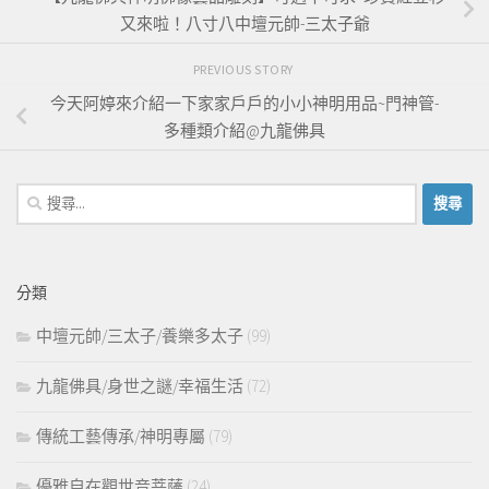
又來啦！八寸八中壇元帥-三太子爺
PREVIOUS STORY
今天阿婷來介紹一下家家戶戶的小小神明用品~門神管-
多種類介紹@九龍佛具
搜
尋
關
鍵
分類
字:
中壇元帥/三太子/養樂多太子
(99)
九龍佛具/身世之謎/幸福生活
(72)
傳統工藝傳承/神明專屬
(79)
優雅自在觀世音菩薩
(24)