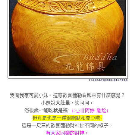
我問我家可愛小妹，這尊歡喜彌勒看起來有什麼感覺？
小妹說
大肚量
，笑呵呵，
然後說
~
”能吃就是福
”
（>_<||| 阿婷..尷尬）
但真是也是一種很幽默和開心啦
~
這是
一尺三
的歡喜彌勒財神佛不同的樣子，
有大家同樂的財神，