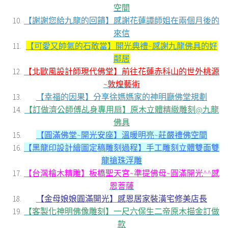
空間
【謝謝您給九龍的回饋】感謝花蓮譚師姐在兩個月後的
來信
【可愛又帥氣的石敢當】開光典禮~感謝九龍佛具的好
鄰居
【北歐風設計師現代佛堂】前往花蓮赤科山的世外桃源
~敦煌藝術
【幸福的因果】分享徐媽媽家的神明廳佛堂規劃
【訂做濟公師傅乩身專用扇】原木立體精緻雕刻@九龍
佛具
【圓滿佛堂~開光安座】溫暖明亮~莊嚴禮佛空間
【黑龍印設計繪圖定稿雕刻過程】手工雕刻立體雙面雙
龍搶珠浮雕
【台灣檜木精雕】板橋聖天宮~準提佛母~圓滿開光^^感
恩菩薩
【金母娘娘圓滿開光】感恩居家裝潢宅修美店長
【客製化神明佛像雕刻】一尺六保生二帝原木描金訂做
款