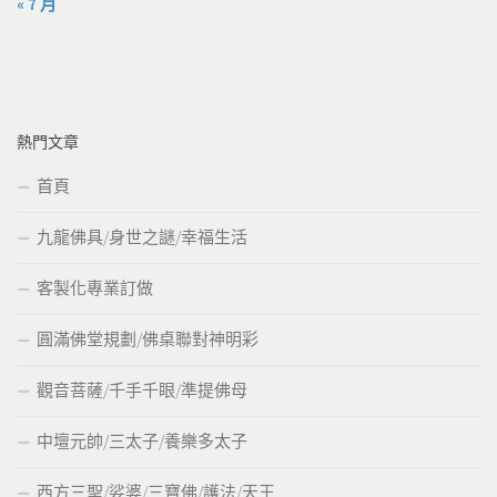
« 7 月
熱門文章
首頁
九龍佛具/身世之謎/幸福生活
客製化專業訂做
圓滿佛堂規劃/佛桌聯對神明彩
觀音菩薩/千手千眼/準提佛母
中壇元帥/三太子/養樂多太子
西方三聖/娑婆/三寶佛/護法/天王