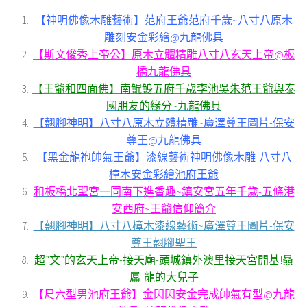
【神明佛像木雕藝術】范府王爺范府千歲~八寸八原木
雕刻安金彩繪@九龍佛具
【斯文俊秀上帝公】原木立體精雕八寸八玄天上帝@板
橋九龍佛具
【王爺和四面佛】南鯤鯓五府千歲李池吳朱范王爺與泰
國朋友的緣分~九龍佛具
【翹腳神明】八寸八原木立體精雕~廣澤尊王圖片-保安
尊王@九龍佛具
【黑金龍袍帥氣王爺】漆線藝術神明佛像木雕-八寸八
樟木安金彩繪池府王爺
和板橋北聖宮一同南下進香趣~鎮安宮五年千歲-五條港
安西府~王爺信仰簡介
【翹腳神明】八寸八樟木漆線藝術~廣澤尊王圖片-保安
尊王翹腳聖王
超”文”的玄天上帝-接天廟-頭城鎮外澳里接天宮開基!贔
屭-龍的大兒子
【尺六型男池府王爺】金閃閃安金完成帥氣有型@九龍