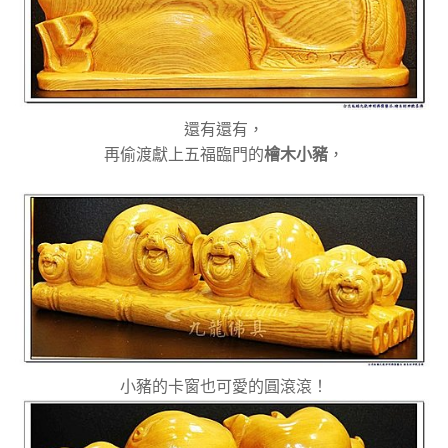
還有還有，
再偷渡獻上五福臨門的
檜木小豬
，
小豬的卡窗也可愛的圓滾滾！