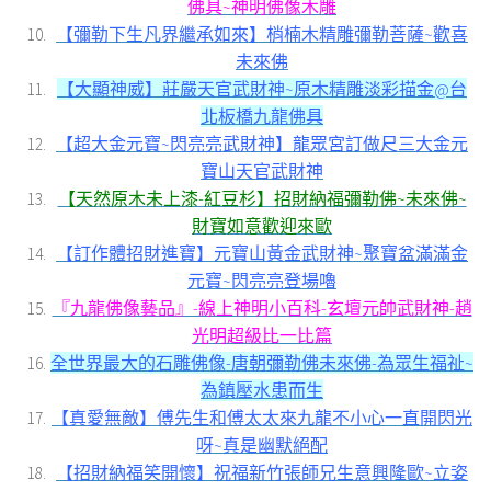
佛具~神明佛像木雕
【彌勒下生凡界繼承如來】梢楠木精雕彌勒菩薩~歡喜
未來佛
【大顯神威】莊嚴天官武財神~原木精雕淡彩描金@台
北板橋九龍佛具
【超大金元寶~閃亮亮武財神】龍眾宮訂做尺三大金元
寶山天官武財神
【天然原木未上漆-紅豆杉】招財納福彌勒佛~未來佛~
財寶如意歡迎來歐
【訂作體招財進寶】元寶山黃金武財神~聚寶盆滿滿金
元寶~閃亮亮登場嚕
『九龍佛像藝品』-線上神明小百科-玄壇元帥武財神-趙
光明超級比一比篇
全世界最大的石雕佛像-唐朝彌勒佛未來佛-為眾生福祉~
為鎮壓水患而生
【真愛無敵】傅先生和傅太太來九龍不小心一直開閃光
呀~真是幽默絕配
【招財納福笑開懷】祝福新竹張師兄生意興隆歐~立姿