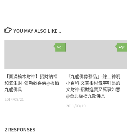
YOU MAY ALSO LIKE...
0
0
【圓滿檜木財神】招財納福
『九龍佛像藝品』-線上神明
和氣生財~彌勒歡喜佛@板橋
小百科-文質彬彬氣宇軒昂的
九龍佛具
文財神-招財進寶又萬事如意
@台北板橋九龍佛具
2014/09/21
2011/03/10
2 RESPONSES