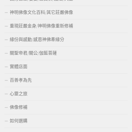
神明佛像文化百科/其它莊嚴佛像
重現莊嚴金身/神明佛像重新修補
緣份與感動/感恩神佛牽緣分
關聖帝君/關公/伽藍菩薩
實體店面
百善孝為先
心靈之旅
佛像修補
如何選購