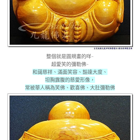
整個就是圓規畫的咩
~
超愛笑的彌勒佛
~
和藹慈祥、滿面笑容、豁達大度、
坦胸露腹的慈愛形像，
常被華人稱為笑佛、歡喜佛、大肚彌勒佛