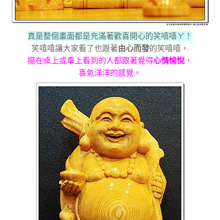
真是整個畫面都是充滿著歡喜開心的笑嘻嘻ㄚ！
笑嘻嘻讓大家看了也跟著
由心而發
的笑嘻嘻，
擺在桌上或車上看到的人都跟著覺得
心情愉悅
，
喜氣洋洋的感覺。