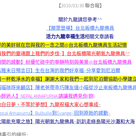
【
2010/03/30
聯合報】
關於九龍請您參考^^
【龍眾登場】台北板橋九龍佛具
活力九龍幸福生活
相關文章請看:
界的美好就在您與我的一念之間@台北板橋九龍佛具生活記憶
讓我們的靈魂跟上我們的步伐~】台北板橋陽光朝氣九龍佛具^^
瞬間的感動】紛擾忙碌中的寧靜時刻與美景@台北板橋九龍佛具
馬雅末日預言日】生在台灣的我們好幸福~分享愛到尼泊爾
喝一杯乾淨水的幸福】謝謝大家和我們一起到尼泊爾協助小學建立
喵喵咪呀來顧店】陳老爸帶乖巧陳友達小喵從汐止來板橋九龍佛
醉迷人】NEPAL ANNAPURNA 請讓我遇見你(妳)
做白日夢，不等於夢想】九龍祝福大家心想事成~
epal Annapurna】Bulbulle到Syange~回到原始的感動~
太陽能充電之旅】陽光朝氣九龍佛具~趴趴走綠島陽光沙灘和大海
佛牽引的緣份~