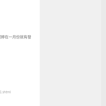
阿婷在一月份就有發
.shtml