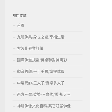
熱門文章
首頁
九龍佛具/身世之謎/幸福生活
客製化專業訂做
圓滿佛堂規劃/佛桌聯對神明彩
觀音菩薩/千手千眼/準提佛母
中壇元帥/三太子/養樂多太子
西方三聖/娑婆/三寶佛/護法/天王
神明佛像文化百科/其它莊嚴佛像