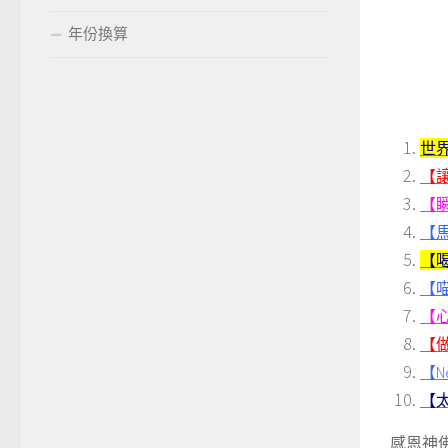
年份換算
世
【
【
【
【
【
【心
【
【N
【
感恩神