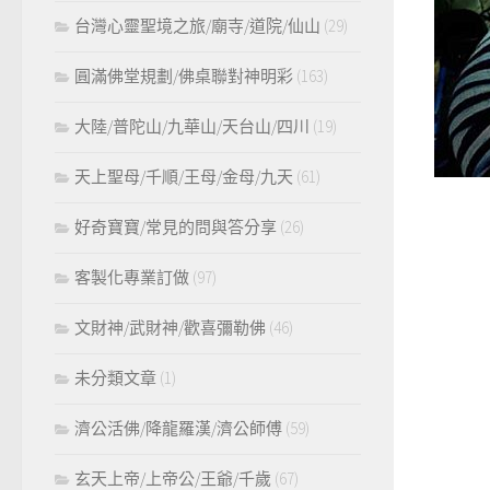
台灣心靈聖境之旅/廟寺/道院/仙山
(29)
圓滿佛堂規劃/佛桌聯對神明彩
(163)
大陸/普陀山/九華山/天台山/四川
(19)
天上聖母/千順/王母/金母/九天
(61)
好奇寶寶/常見的問與答分享
(26)
客製化專業訂做
(97)
文財神/武財神/歡喜彌勒佛
(46)
未分類文章
(1)
濟公活佛/降龍羅漢/濟公師傅
(59)
玄天上帝/上帝公/王爺/千歲
(67)