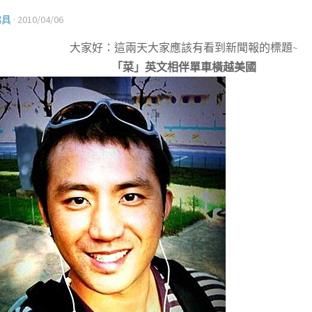
佛具
·
2010/04/06
大家好：這兩天大家應該有看到新聞報的標題
~
「菜」英文相伴
單車橫越美國