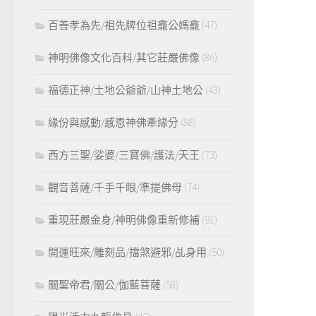
百善孝為先/祖先牌位祖龕公媽龕
(47)
神明佛像文化百科/其它莊嚴佛像
(86)
福德正神/土地公爺爺/山神土地公
(43)
緣份與感動/感恩神佛牽緣分
(88)
西方三聖/娑婆/三寶佛/護法/天王
(73)
觀音菩薩/千手千眼/準提佛母
(74)
重現莊嚴金身/神明佛像重新修補
(91)
開運旺來/雕刻品/擋煞避邪/乩身用
(50)
關聖帝君/關公/伽藍菩薩
(58)