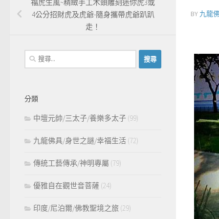
福虎生風~精緻手工木頭雕刻迷你虎3或
BY
九龍
4公分招財虎及虎爺-隨身攜帶虎爺趴趴
走！
搜
尋
關
鍵
分類
字:
中壇元帥/三太子/養樂多太子
(99)
九龍佛具/身世之謎/幸福生活
(72)
傳統工藝傳承/神明專屬
(79)
優雅自在觀世音菩薩
(24)
印度/尼泊爾/佛教聖境之旅
(29)