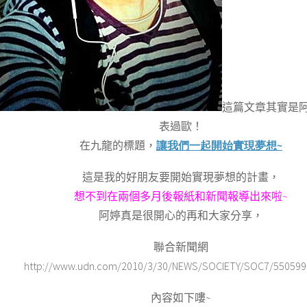
這篇文章其實是
表過歐！
在九龍的標題，
讓我們一起開始實現夢想~
這是我的好朋友要開始實現夢想的計畫，
想不到在兩個多月後報紙和新聞報導出來啦
~
阿婷真是很開心的再和大家分享，
聯合新聞網
http://www.udn.com/2010/3/30/NEWS/SOCIETY/SOC7/5505991
內容如下嘍
~