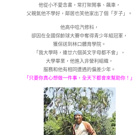
他從小不愛念書，常打架鬧事、飆車，
父親氣他不學好，鄰居也笑他家出了個「歹子」。
他高中唸汽修科，
卻因在全國保齡球大賽中奪得青少年組冠軍，
獲保送到林口體育學院。
「我大學時，連廿六個英文字母都不會」，
大學畢業，他進入非營利組織，
服務和他有相同遭遇的偏差少年。
「只要你真心想做一件事，全天下都會來幫助你！」