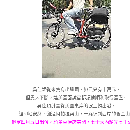
吳佳穎從未隻身出過國，旅費只有十萬元，
但貴人不斷，連美簽面試官都讓他順利取得簽證。
吳佳穎計畫從美國東岸的波士頓出發，
經印地安納，翻過阿帕拉契山，一路騎到西岸的舊金山
他定四月五日出發，騎單車橫跨美國，七十天內騎完七千