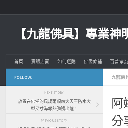
Skip to content
【九龍佛具】專業神
首頁
實體店面
如何選購
佛像修補
百善孝
FOLLOW:
九龍佛
NEXT STORY
阿
放置在佛堂的風調雨順四大天王防水大
型尺寸海報熱騰騰出爐！
分
PREVIOUS STORY