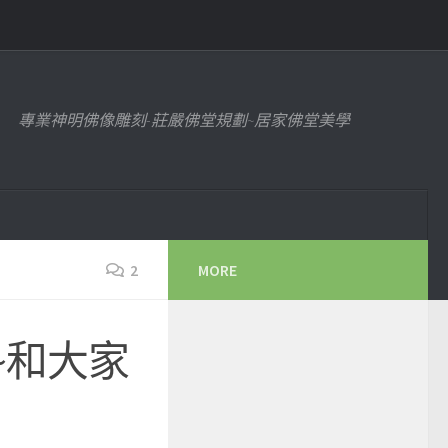
專業神明佛像雕刻-莊嚴佛堂規劃~居家佛堂美學
2
MORE
~和大家