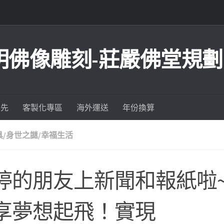
明佛像雕刻-莊嚴佛堂規劃
為先
客製化專區
海外運送
年份換算
具/身世之謎/幸福生活
婷的朋友上新聞和報紙啦
享夢想起飛！實現