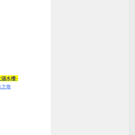
儲水槽~
具之旅