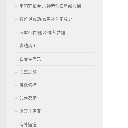
重現莊嚴金身/神明佛像重新修補
緣份與感動/感恩神佛牽緣分
關聖帝君/關公/伽藍菩薩
實體店面
百善孝為先
心靈之旅
佛像修補
如何選購
客製化專區
海外運送