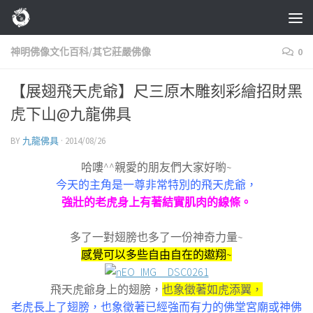
Skip to content
神明佛像文化百科/其它莊嚴佛像
0
【展翅飛天虎爺】尺三原木雕刻彩繪招財黑
虎下山@九龍佛具
BY
九龍佛具
·
2014/08/26
哈嘍^^親愛的朋友們大家好喲~
今天的主角是一尊非常特別的飛天虎爺，
強壯的老虎身上有著結實肌肉的線條。
多了一對翅膀也多了一份神奇力量~
感覺可以多些自由自在的遨翔~
飛天虎爺身上的翅膀，
也象徵著如虎添翼，
老虎長上了翅膀，也象徵著已經強而有力的佛堂宮廟或神佛