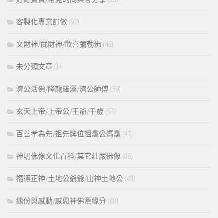
客製化專業訂做
(97)
文財神/武財神/歡喜彌勒佛
(46)
未分類文章
(1)
濟公活佛/降龍羅漢/濟公師傅
(59)
玄天上帝/上帝公/王爺/千歲
(67)
百善孝為先/祖先牌位祖龕公媽龕
(47)
神明佛像文化百科/其它莊嚴佛像
(86)
福德正神/土地公爺爺/山神土地公
(43)
緣份與感動/感恩神佛牽緣分
(88)