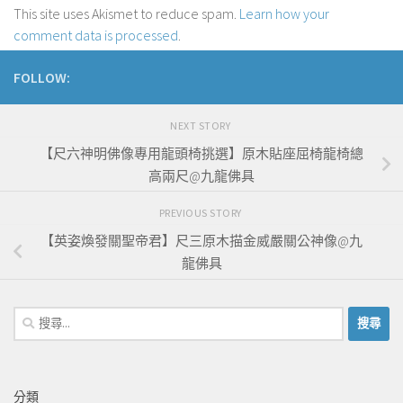
This site uses Akismet to reduce spam.
Learn how your
comment data is processed
.
FOLLOW:
NEXT STORY
【尺六神明佛像專用龍頭椅挑選】原木貼座屈椅龍椅總
高兩尺@九龍佛具
PREVIOUS STORY
【英姿煥發關聖帝君】尺三原木描金威嚴關公神像@九
龍佛具
搜
尋
關
鍵
分類
字: