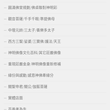
圓滿佛堂規劃/佛桌聯對神明彩
觀音菩薩/千手千眼/準提佛母
中壇元帥/三太子/養樂多太子
西方三聖/娑婆/三寶佛/護法/天王
神明佛像文化百科/其它莊嚴佛像
重現莊嚴金身/神明佛像重新修補
緣份與感動/感恩神佛牽緣分
關聖帝君/關公/伽藍菩薩
實體店面
百善孝為先