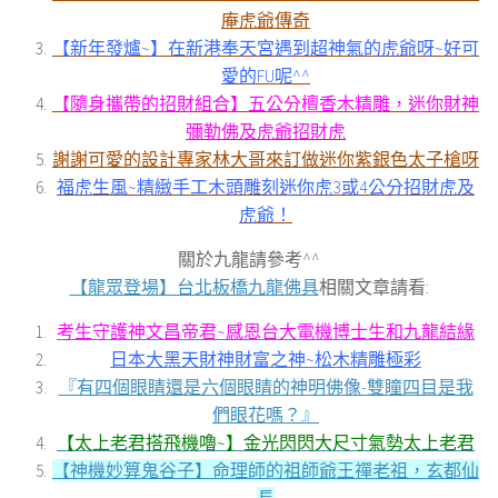
庵虎爺傳奇
【新年發爐~】在新港奉天宮遇到超神氣的虎爺呀~好可
愛的FU呢^^
【隨身攜帶的招財組合】五公分檀香木精雕，迷你財神
彌勒佛及虎爺招財虎
謝謝可愛的設計專家林大哥來訂做迷你紫銀色太子槍呀
福虎生風~精緻手工木頭雕刻迷你虎3或4公分招財虎及
虎爺！
關於九龍請參考^^
【龍眾登場】台北板橋九龍佛具
相關文章請看:
考生守護神文昌帝君~感恩台大電機博士生和九龍結緣
日本大黑天財神財富之神~松木精雕極彩
『有四個眼睛還是六個眼睛的神明佛像-雙瞳四目是我
們眼花嗎？』
【太上老君搭飛機嚕~】金光閃閃大尺寸氣勢太上老君
【神機妙算鬼谷子】命理師的祖師爺王禪老祖，玄都仙