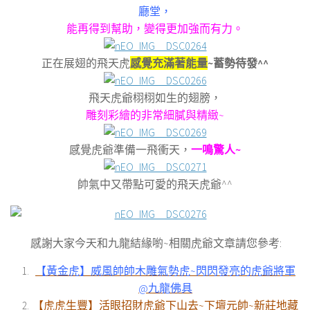
廳堂，
能再得到幫助，變得更加強而有力。
正在展翅的飛天虎
感覺充滿著能量
~蓄勢待發^^
飛天虎爺栩栩如生的翅膀，
雕刻彩繪的非常細膩與精緻~
感覺虎爺準備一飛衝天，
一鳴驚人~
帥氣中又帶點可愛的飛天虎爺^^
感謝大家今天和九龍結緣喲~相關虎爺文章請您參考:
【黃金虎】威風帥帥木雕氣勢虎~閃閃發亮的虎爺將軍
@九龍佛具
【虎虎生豐】活眼招財虎爺下山去~下壇元帥~新莊地藏