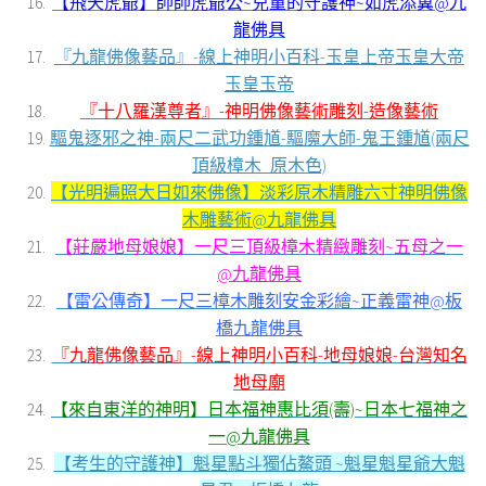
【飛天虎爺】帥帥虎爺公~兒童的守護神~如虎添翼@九
龍佛具
『九龍佛像藝品』-線上神明小百科-玉皇上帝玉皇大帝
玉皇玉帝
『十八羅漢尊者』-神明佛像藝術雕刻-造像藝術
驅鬼逐邪之神-兩尺二武功鍾馗-驅魔大師-鬼王鍾馗(兩尺
頂級樟木_原木色)
【光明遍照大日如來佛像】淡彩原木精雕六寸神明佛像
木雕藝術@九龍佛具
【莊嚴地母娘娘】一尺三頂級樟木精緻雕刻~五母之一
@九龍佛具
【雷公傳奇】一尺三樟木雕刻安金彩繪~正義雷神@板
橋九龍佛具
『九龍佛像藝品』-線上神明小百科-地母娘娘-台灣知名
地母廟
【來自東洋的神明】日本福神惠比須(壽)~日本七福神之
一@九龍佛具
【考生的守護神】魁星點斗獨佔鰲頭 ~魁星魁星爺大魁