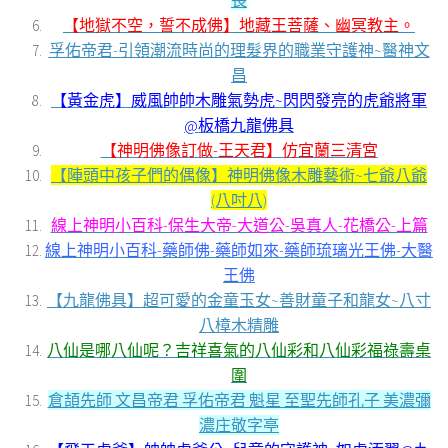
長
【地獄不空，誓不成佛】地藏王菩薩、幽冥教主。
孚佑帝君-引領潮流時尚的理髮界的職業守護神~醫神文
昌
【黃金虎】威風帥帥木雕氣勢虎~閃閃發亮的虎爺將軍
@板橋九龍佛具
【神明佛像訂做-王天君】仿宜蘭三清宮
【陣頭中孩子們的偶像】神明佛像木雕藝術~七爺八爺
(八吋八)
線上神明小百科-保生大帝-大道公-吳真人-花橋公-上篇
線上神明小百科-藥師佛-藥師如來-藥師琉璃光王佛-大醫
王佛
【九龍佛具】超可愛的金童玉女~善財童子和龍女~八寸
八樟木精雕
八仙是哪八仙呢？吉祥喜氣的八仙彩和八仙彩福祿壽桌
圍
倉頡先師 文昌帝君 孚佑帝君 魁星 至聖先師孔子 美濃彌
濃庄敬字亭