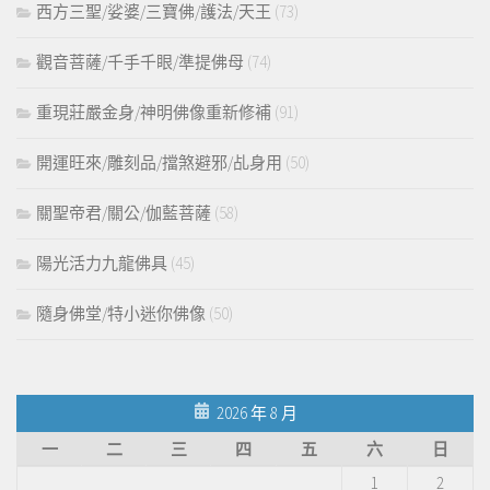
西方三聖/娑婆/三寶佛/護法/天王
(73)
觀音菩薩/千手千眼/準提佛母
(74)
重現莊嚴金身/神明佛像重新修補
(91)
開運旺來/雕刻品/擋煞避邪/乩身用
(50)
關聖帝君/關公/伽藍菩薩
(58)
陽光活力九龍佛具
(45)
隨身佛堂/特小迷你佛像
(50)
2026 年 8 月
一
二
三
四
五
六
日
1
2