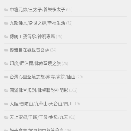
中壇元帥/三太子/養樂多太子
(99)
九龍佛具/身世之謎/幸福生活
(72)
傳統工藝傳承/神明專屬
(79)
優雅自在觀世音菩薩
(24)
印度/尼泊爾/佛教聖境之旅
(29)
台灣心靈聖境之旅/廟寺/道院/仙山
(29)
圓滿佛堂規劃/佛桌聯對神明彩
(163)
大陸/普陀山/九華山/天台山/四川
(19)
天上聖母/千順/王母/金母/九天
(61)
好奇寶寶/常見的問與答分享
(26)