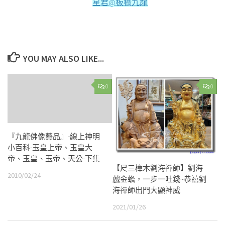
星君@板橋九龍
YOU MAY ALSO LIKE...
0
0
『九龍佛像藝品』-線上神明
小百科-玉皇上帝、玉皇大
帝、玉皇、玉帝、天公-下集
【尺三樟木劉海禪師】劉海
2010/02/24
戲金蟾，一步一吐錢~恭禧劉
海禪師出門大顯神威
2021/01/26