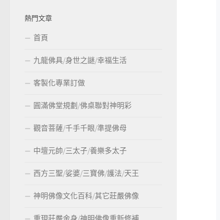
熱門文章
首頁
九龍佛具/身世之謎/幸福生活
客製化專業訂做
圓滿佛堂規劃/佛桌聯對神明彩
觀音菩薩/千手千眼/準提佛母
中壇元帥/三太子/養樂多太子
西方三聖/娑婆/三寶佛/護法/天王
神明佛像文化百科/其它莊嚴佛像
重現莊嚴金身/神明佛像重新修補