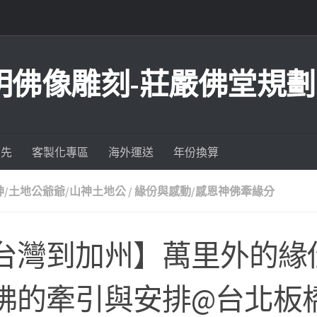
明佛像雕刻-莊嚴佛堂規劃
為先
客製化專區
海外運送
年份換算
神/土地公爺爺/山神土地公
/
緣份與感動/感恩神佛牽緣分
台灣到加州】萬里外的緣
佛的牽引與安排@台北板