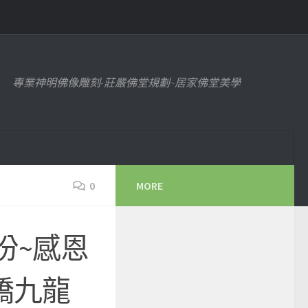
專業神明佛像雕刻-莊嚴佛堂規劃~居家佛堂美學
0
MORE
份~感恩
橋九龍