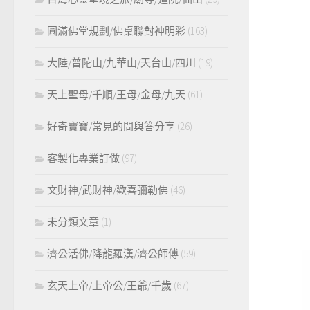
圓滿佛堂規劃/佛桌聯對神明彩
(163)
大陸/普陀山/九華山/天台山/四川
(19)
天上聖母/千順/王母/金母/九天
(61)
好奇寶寶/常見的問與答分享
(26)
客製化專業訂做
(97)
文財神/武財神/歡喜彌勒佛
(46)
未分類文章
(1)
濟公活佛/降龍羅漢/濟公師傅
(59)
玄天上帝/上帝公/王爺/千歲
(67)