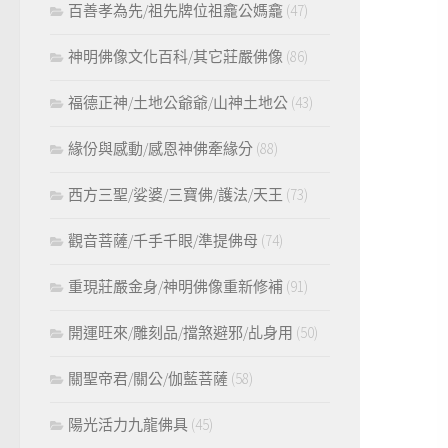
百善孝為先/祖先牌位祖龕公媽龕
(47)
神明佛像文化百科/其它莊嚴佛像
(86)
福德正神/土地公爺爺/山神土地公
(43)
緣份與感動/感恩神佛牽緣分
(88)
西方三聖/娑婆/三寶佛/護法/天王
(73)
觀音菩薩/千手千眼/準提佛母
(74)
重現莊嚴金身/神明佛像重新修補
(91)
開運旺來/雕刻品/擋煞避邪/乩身用
(50)
關聖帝君/關公/伽藍菩薩
(58)
陽光活力九龍佛具
(45)