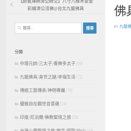
【帥氣禪師濟公師父】八寸八樟木安金
佛
彩繪濟公活佛@台北九龍佛具
搜
BY
九龍
尋
關
鍵
分類
字:
中壇元帥/三太子/養樂多太子
(99)
九龍佛具/身世之謎/幸福生活
(72)
傳統工藝傳承/神明專屬
(79)
優雅自在觀世音菩薩
(24)
印度/尼泊爾/佛教聖境之旅
(29)
台灣心靈聖境之旅/廟寺/道院/仙山
(29)