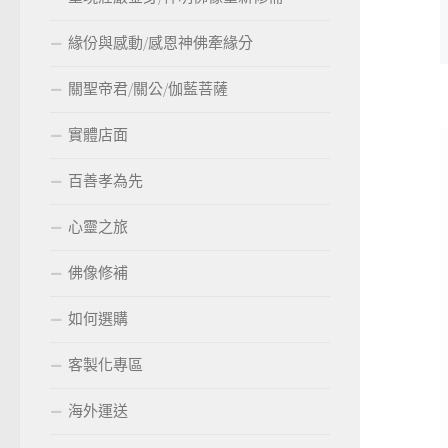
緣份與感動/感恩神佛牽緣分
關聖帝君/關公/伽藍菩薩
實體店面
百善孝為先
心靈之旅
佛像修補
如何選購
客製化專區
海外運送