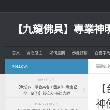
Skip to content
【九龍佛具】專業神
首頁
實體店面
如何選購
佛像修補
百善孝
FOLLOW:
福德正
NEXT STORY
【
【我想這一場音樂會，因為妳~我會記
得一輩子!】葛拉夫~長笛大師
神
PREVIOUS STORY