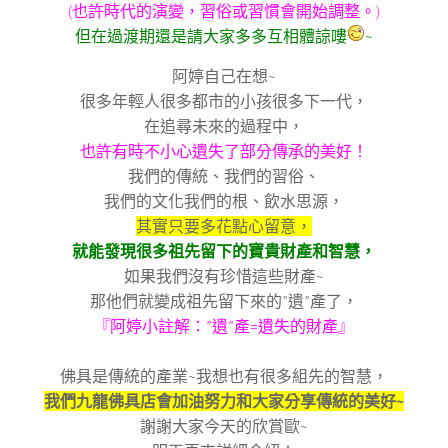
(也許時代的演變，習俗或習慣會開始調整。)
但在過渡期還是請大家多多互相體諒嘍
~
阿婷自己在想
~
很多年輕人很多都市的小孩很多下一代，
在追尋未來的過程中，
也許有時不小心遺失了部分傳承的美好！
我們的傳統、我們的習俗、
我們的文化我們的根、飲水思源，
其實只要多花點心留意，
就能發現很多祖先留下的寶貴財產和智慧，
如果我們沒有珍惜這些財產
~
那他們就變成祖先留下來的
”
遺
”
產了，
『阿婷小註解：
”
遺
”
產
=
遺失的財產』
佛具是傳統的產業
~
我想也有很多組先的智慧，
我們九龍佛具店會加油努力和大家分享傳統的美好
~
謝謝大家今天的欣賞歐
~