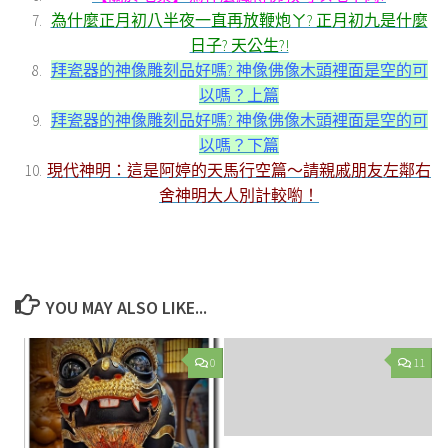
為什麼正月初八半夜一直再放鞭炮ㄚ? 正月初九是什麼
日子? 天公生?!
拜瓷器的神像雕刻品好嗎? 神像佛像木頭裡面是空的可
以嗎？上篇
拜瓷器的神像雕刻品好嗎? 神像佛像木頭裡面是空的可
以嗎？下篇
現代神明：這是阿婷的天馬行空篇～請親戚朋友左鄰右
舍神明大人別計較喲！
YOU MAY ALSO LIKE...
0
11