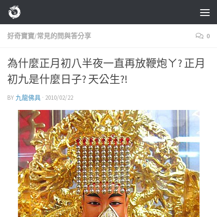
Skip to content
好奇寶寶/常見的問與答分享
0
為什麼正月初八半夜一直再放鞭炮ㄚ? 正月
初九是什麼日子? 天公生?!
BY
九龍佛具
·
2010/02/22