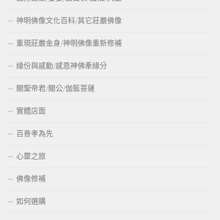
神明佛像文化百科/其它莊嚴佛像
重現莊嚴金身/神明佛像重新修補
緣份與感動/感恩神佛牽緣分
關聖帝君/關公/伽藍菩薩
實體店面
百善孝為先
心靈之旅
佛像修補
如何選購