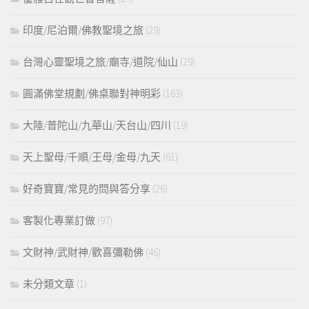
印度/尼泊爾/佛教聖境之旅
(29)
台灣心靈聖境之旅/廟寺/道院/仙山
(29)
圓滿佛堂規劃/佛桌聯對神明彩
(163)
大陸/普陀山/九華山/天台山/四川
(19)
天上聖母/千順/王母/金母/九天
(61)
好奇寶寶/常見的問與答分享
(26)
客製化專業訂做
(97)
文財神/武財神/歡喜彌勒佛
(46)
未分類文章
(1)