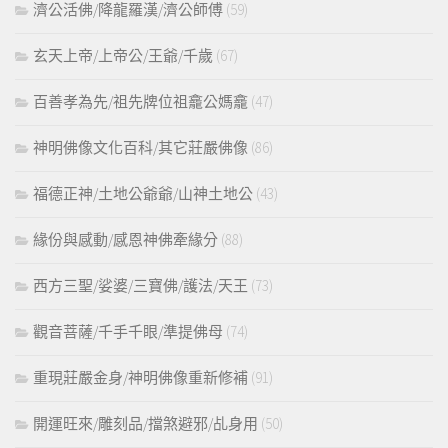
濟公活佛/降龍羅漢/濟公師傅
(59)
玄天上帝/上帝公/王爺/千歲
(67)
百善孝為先/祖先牌位祖龕公媽龕
(47)
神明佛像文化百科/其它莊嚴佛像
(86)
福德正神/土地公爺爺/山神土地公
(43)
緣份與感動/感恩神佛牽緣分
(88)
西方三聖/娑婆/三寶佛/護法/天王
(73)
觀音菩薩/千手千眼/準提佛母
(74)
重現莊嚴金身/神明佛像重新修補
(91)
開運旺來/雕刻品/擋煞避邪/乩身用
(50)