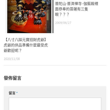
普陀山-普濟禪寺–伽藍殿裡
面恭奉的菩薩有三隻
眼？？？
2009/06/27
【八寸八踩元寶招財虎爺】
虎爺的供品準備什麼最受虎
爺歡迎呢？
2020/11/08
發佈留言
留言
*