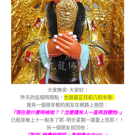
大家晚安~大家好：
昨天的這個時間點，
也就是正月初八的半夜
~
我有一個很年輕的朋友在網路上抱怨：
『現在是什麼時候啦？？
怎麼還有人一直再放鞭炮
~
』
已經是晚上十一點多了耶
~
明天星期一還要上班耶！！
另一個朋友就回他：