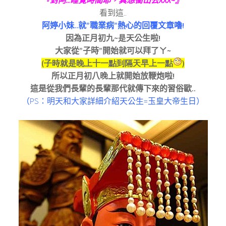
『對阿
..
睡覺時間耶，真想衝出去
XXX~
』
看到這
..
阿婷小妹
..
就”職業病”熱心的回覆文章嚕
!
因為正月初九
~是
天公生啦!
大家從”子時”開始就可以拜了ㄚ
~
(子時就是晚上十一點到隔天早上一點
)
所以正月初八晚上就開始放鞭炮啦!
這是從我們長輩的長輩那代就傳下來的習俗歐
..
（
PS
：明天和大家詳細介紹天公生
=
玉皇大帝生日）