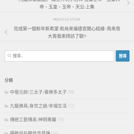
帝、玉皇、玉帝、天公-上集
PREVIOUS STORY
完成第一個新年新希望-和烏來福德宮開心結緣~鳥來鳥
大哥我來拜訪了歐!!!
搜
尋
關
鍵
分類
字:
中壇元帥/三太子/養樂多太子
(99)
九龍佛具/身世之謎/幸福生活
(72)
傳統工藝傳承/神明專屬
(79)
優雅自在觀世音菩薩
(24)