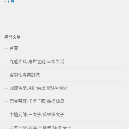
« 7 月
熱門文章
首頁
九龍佛具/身世之謎/幸福生活
客製化專業訂做
圓滿佛堂規劃/佛桌聯對神明彩
觀音菩薩/千手千眼/準提佛母
中壇元帥/三太子/養樂多太子
西方三聖/娑婆/三寶佛/護法/天王