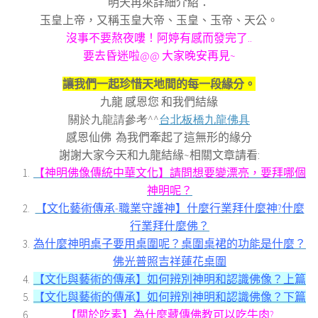
明天再來詳細介紹：
玉皇上帝，又稱玉皇大帝、玉皇、玉帝、天公。
沒事不要熬夜嘍！阿婷有感而發完了
..
要去昏迷啦
@@
大家晚安再見
~
讓我們一起珍惜天地間的每一段緣分。
九龍 感恩您 和我們結緣
關於九龍請參考^^
台北板橋九龍佛具
感恩仙佛 為我們牽起了這無形的緣分
謝謝大家今天和九龍結緣~相關文章請看
:
【神明佛像傳統中華文化】請問想要變漂亮，要拜哪個
神明呢？
【文化藝術傳承-職業守護神】什麼行業拜什麼神?什麼
行業拜什麼佛？
為什麼神明桌子要用桌圍呢？桌圍桌裙的功能是什麼？
佛光普照吉祥蓮花桌圍
【文化與藝術的傳承】如何辨別神明和認識佛像？上篇
【文化與藝術的傳承】如何辨別神明和認識佛像？下篇
【關於吃素】為什麼藏傳佛教可以吃牛肉?