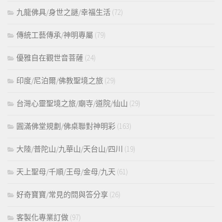
九龍佛具/身世之謎/幸福生活
(72)
傳統工藝傳承/神明專屬
(79)
優雅自在觀世音菩薩
(24)
印度/尼泊爾/佛教聖境之旅
(29)
台灣心靈聖境之旅/廟寺/道院/仙山
(29)
圓滿佛堂規劃/佛桌聯對神明彩
(163)
大陸/普陀山/九華山/天台山/四川
(19)
天上聖母/千順/王母/金母/九天
(61)
好奇寶寶/常見的問與答分享
(26)
客製化專業訂做
(97)