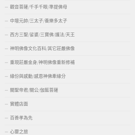
觀音菩薩/千手千眼/準提佛母
中壇元帥/三太子/養樂多太子
西方三聖/娑婆/三寶佛/護法/天王
神明佛像文化百科/其它莊嚴佛像
重現莊嚴金身/神明佛像重新修補
緣份與感動/感恩神佛牽緣分
關聖帝君/關公/伽藍菩薩
實體店面
百善孝為先
心靈之旅