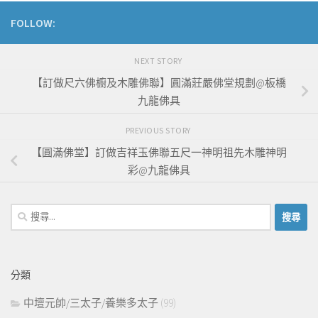
FOLLOW:
NEXT STORY
【訂做尺六佛櫥及木雕佛聯】圓滿莊嚴佛堂規劃@板橋
九龍佛具
PREVIOUS STORY
【圓滿佛堂】訂做吉祥玉佛聯五尺一神明祖先木雕神明
彩@九龍佛具
搜
尋
關
鍵
分類
字:
中壇元帥/三太子/養樂多太子
(99)