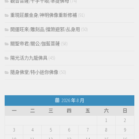
觀音菩薩/千手千眼/準提佛母
(74)
重現莊嚴金身/神明佛像重新修補
(91)
開運旺來/雕刻品/擋煞避邪/乩身用
(50)
關聖帝君/關公/伽藍菩薩
(58)
陽光活力九龍佛具
(45)
隨身佛堂/特小迷你佛像
(50)
2026 年 8 月
一
二
三
四
五
六
日
1
2
3
4
5
6
7
8
9