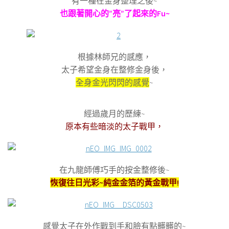
有一種在金身整理之後~
也跟著開心的”亮”了起來的Fu~
根據林師兄的感應，
太子希望金身在整修金身後，
全身金光閃閃的感覺
~
經過歲月的歷練~
原本有些暗淡的太子戰甲，
在九龍師傅巧手的按金整修後~
恢復往日光彩~純金金箔的黃金戰甲!
感覺太子在外作戰到手和臉有點髒髒的~