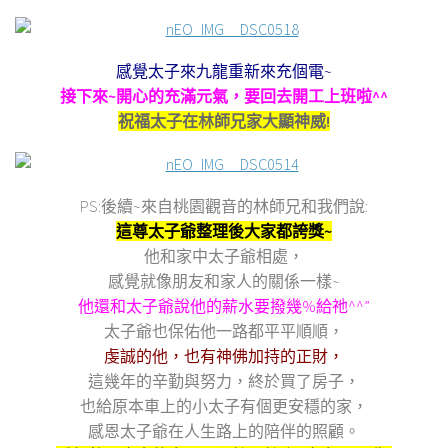
感覺太子來九龍重新來充個電~
接下來~開心的充滿元氣，要回去開工上班啦^^
祝福太子在林師兄家大顯神威!
PS:後續~來自桃園觀音的林師兄和我們說:
這尊太子爺整理後大家都誇獎~
他和家中太子爺相處，
感覺就像朋友和家人的關係一樣~
他還和太子爺說他的薪水要撥幾%給祂^^”
太子爺也保佑他一路都平平順順，
虔誠的他，也有神佛加持的正財，
這幾年的辛勤與努力，終於買了房子，
也給原本車上的小太子有個更安穩的家，
感恩太子爺在人生路上的陪伴的照顧。