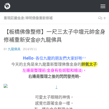
Skip to content
重現莊嚴金身/神明佛像重新修補
0
【板橋佛像整修】一尺三太子中壇元帥金身
修補重新安金@九龍佛具
BY
九龍佛具
·
2014/09/11
Hello
~各位九龍的朋友們大家好喲^^
今天的主角是來九龍重新整理佛像金身的
帥氣太子
!
左邊是整理前(金身有些斑駁和暗淡)，
右邊是整理之後的閃閃發亮哟~
可愛太子眼睛的神情，
感覺也跟著金身一樣，