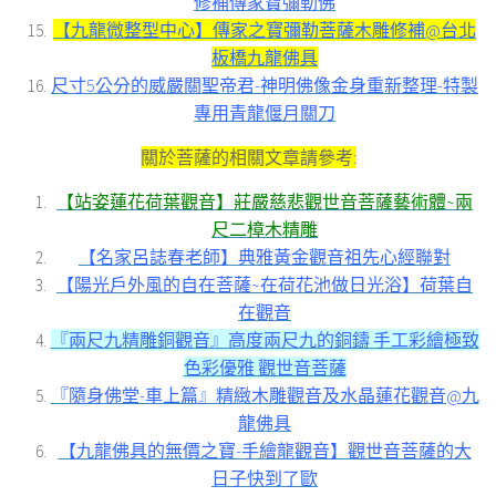
修補傳家寶彌勒佛
【九龍微整型中心】傳家之寶彌勒菩薩木雕修補@台北
板橋九龍佛具
尺寸5公分的威嚴關聖帝君-神明佛像金身重新整理-特製
專用青龍偃月關刀
關於菩薩的相關文章請參考:
【站姿蓮花荷葉觀音】莊嚴慈悲觀世音菩薩藝術體~兩
尺二樟木精雕
【名家呂誌春老師】典雅黃金觀音祖先心經聯對
【陽光戶外風的自在菩薩~在荷花池做日光浴】荷葉自
在觀音
『兩尺九精雕銅觀音』高度兩尺九的銅鑄 手工彩繪極致
色彩優雅 觀世音菩薩
『隨身佛堂-車上篇』精緻木雕觀音及水晶蓮花觀音@九
龍佛具
【九龍佛具的無價之寶-手繪龍觀音】觀世音菩薩的大
日子快到了歐