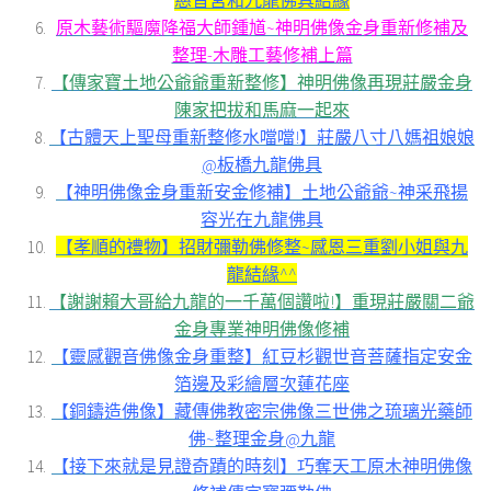
慈音宮和九龍佛具結緣
原木藝術驅魔降福大師鍾馗~神明佛像金身重新修補及
整理-木雕工藝修補上篇
【傳家寶土地公爺爺重新整修】神明佛像再現莊嚴金身
陳家把拔和馬麻一起來
【古體天上聖母重新整修水噹噹!】莊嚴八寸八媽祖娘娘
@板橋九龍佛具
【神明佛像金身重新安金修補】土地公爺爺~神采飛揚
容光在九龍佛具
【孝順的禮物】招財彌勒佛修整~感恩三重劉小姐與九
龍結緣^^
【謝謝賴大哥給九龍的一千萬個讚啦!】重現莊嚴關二爺
金身專業神明佛像修補
【靈感觀音佛像金身重整】紅豆杉觀世音菩薩指定安金
箔邊及彩繪層次蓮花座
【銅鑄造佛像】藏傳佛教密宗佛像三世佛之琉璃光藥師
佛~整理金身@九龍
【接下來就是見證奇蹟的時刻】巧奪天工原木神明佛像