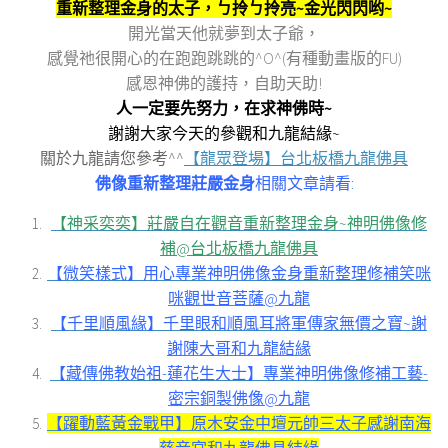
重新整理金身的太子，ㄅ拎ㄅ拎亮~金光閃閃哟~
開光當天他就夢到太子爺，
感覺祂很開心的在跑跑跳跳的^O^(有種動畫版的FU)
感恩神佛的護持，自助天助!
人一定要先努力，在求神佛時~
謝謝大家今天的參觀和九龍結緣~
關於九龍請您參考^^
【龍眾登場】台北板橋九龍佛具
佛像重新整理莊嚴金身
相關文章請看:
【神采奕奕】莊嚴自在觀音重新整理金身~神明佛像修
補@台北板橋九龍佛具
【微笑樣式】用心專業神明佛像金身重新整理修補笑咪
咪觀世音菩薩@九龍
【千里順風緣】千里眼和順風耳將軍傳家無價之寶~謝
謝陳大哥和九龍結緣
【藏傳佛教始祖-蓮花生大士】專業神明佛像修補工藝-
密宗銅製佛像@九龍
【躍動藍黃金戰甲】原木安金中壇元帥三太子感謝南海