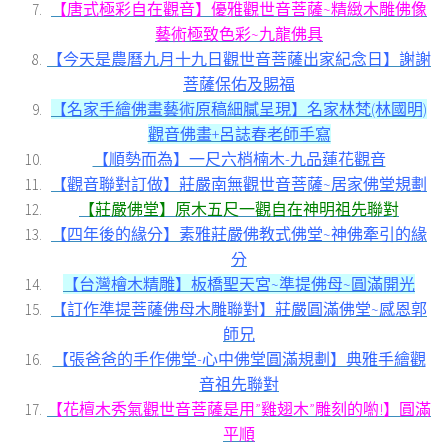
【唐式極彩自在觀音】優雅觀世音菩薩~精緻木雕佛像
藝術極致色彩~九龍佛具
【今天是農曆九月十九日觀世音菩薩出家紀念日】謝謝
菩薩保佑及賜福
【名家手繪佛畫藝術原稿細膩呈現】名家林梵(林國明)
觀音佛畫+呂誌春老師手寫
【順勢而為】一尺六梢楠木-九品蓮花觀音
【觀音聯對訂做】莊嚴南無觀世音菩薩~居家佛堂規劃
【莊嚴佛堂】原木五尺一觀自在神明祖先聯對
【四年後的緣分】素雅莊嚴佛教式佛堂~神佛牽引的緣
分
【台灣檜木精雕】板橋聖天宮~準提佛母~圓滿開光
【訂作準提菩薩佛母木雕聯對】莊嚴圓滿佛堂~感恩郭
師兄
【張爸爸的手作佛堂-心中佛堂圓滿規劃】典雅手繪觀
音祖先聯對
【花檀木秀氣觀世音菩薩是用”雞翅木”雕刻的喲!】圓滿
平順