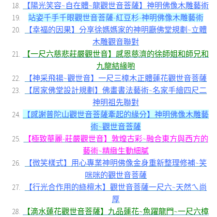
【陽光笑容~自在體~龍觀世音菩薩】神明佛像木雕藝術
站姿千手千眼觀世音菩薩-紅豆杉-神明佛像木雕藝術
【幸福的因果】分享徐媽媽家的神明廳佛堂規劃~立體
木雕觀音聯對
【一尺六慈悲莊嚴觀世音】感恩慈濟的徐師姐和師兄和
九龍結緣喲
【神采飛揚~觀世音】一尺三樟木正體蓮花觀世音菩薩
【居家佛堂設計規劃】佛畫書法藝術~名家手繪四尺二
神明祖先聯對
【感謝普陀山觀世音菩薩牽起的緣分】神明佛像木雕藝
術~觀世音菩薩
【極致華麗-莊嚴觀世音】敦煌古彩~融合東方與西方的
藝術~精緻生動細膩
【微笑樣式】用心專業神明佛像金身重新整理修補~笑
咪咪的觀世音菩薩
【行光合作用的綠檀木】觀世音菩薩一尺六~天然ㄟ尚
厚
【滴水蓮花觀世音菩薩】九品蓮花~魚躍龍門~一尺六樟