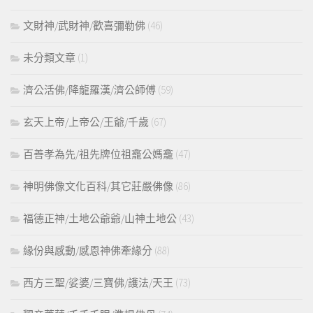
文財神/武財神/歡喜彌勒佛
(46)
未分類文章
(1)
濟公活佛/降龍羅漢/濟公師傅
(59)
玄天上帝/上帝公/王爺/千歲
(67)
百善孝為先/祖先牌位祖龕公媽龕
(47)
神明佛像文化百科/其它莊嚴佛像
(86)
福德正神/土地公爺爺/山神土地公
(43)
緣份與感動/感恩神佛牽緣分
(88)
西方三聖/娑婆/三寶佛/護法/天王
(73)