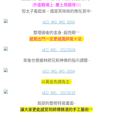
(外面戰場上~塵土飛揚呀XD)
但太子看起來，還是笑咪咪的樂在其中!
整理過後的金身~超亮眼^^
感覺出門一定更威風帥氣十足~
背後也根據林師兄和神佛的指示調整~
以黃金色調為主~
局部的整修特寫畫面~
讓大家更能感受到師傅精湛的手工藝術^^