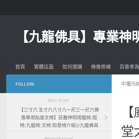
Skip to content
【九龍佛具】專業神
首頁
實體店面
如何選購
佛像修補
百善孝
FOLLOW:
中壇元
NEXT STORY
【
【三寸六 五寸六八寸八一尺三一尺六佛
像專用貼座文椅】莊嚴神明用龍椅/屈
椅/九龍椅/文椅/如意椅介紹@九龍佛具
堂
PREVIOUS STORY