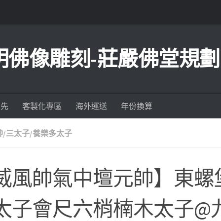
明佛像雕刻-莊嚴佛堂規劃
為先
客製化專區
海外運送
年份換算
帥/三太子/養樂多太子
威風帥氣中壇元帥】東螺
太子會尺六梢楠木太子@