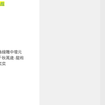
過程
絲線雕中壇元
0
千秋萬歲~龍袍
奕奕