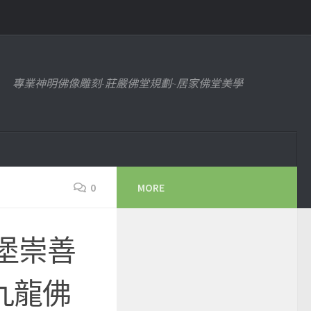
專業神明佛像雕刻-莊嚴佛堂規劃~居家佛堂美學
0
MORE
堡崇善
九龍佛