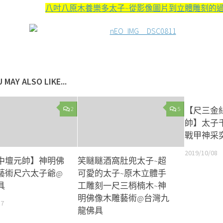
八吋八原木養樂多太子~從影像圖片到立體雕刻的
 MAY ALSO LIKE...
2
5
【尺三金
帥】太子
戰甲神采
2019/10/08
中壇元帥】神明佛
笑瞇瞇酒窩肚兜太子~超
藝術尺六太子爺@
可愛的太子~原木立體手
具
工雕刻一尺三梢楠木~神
明佛像木雕藝術@台灣九
17
龍佛具