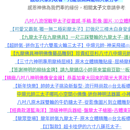
感恩神佛為我們牽的緣份，相關
太子
文章請參考:
八吋八流氓戰甲太子從靈感-手稿-影像-圖片-3D立體
【可愛又霸氣-獨一無二極彩龍太子】訂做尺三樟木白身安金
【九龍太子在九龍佛具】一尺三踩雙輪的九龍太子~護
【超帥氣~迷你五寸六雙風火輪三太子】中壇元帥~神采飛揚
【九龍佛具神明佛像藝品雕刻】珍貴紅豆杉八寸八中壇元帥
【三寸六神明專用龍椅屈椅】原木立體精雕貼座~屈椅龍
【答謝神明的柳絲金牌】請九龍鎮店小帥哥來當麻豆歐^^
【精緻八吋八神明佛像安金邊】恭喜加拿大回來的陽光大男孩
【新年快樂】帥帥太子挑染新髮型~流行時尚款@台北板
中壇元帥三太子哪吒小空間小佛像-迷你神明法器篇-小
八吋八原木踩雙輪的牛奶糖太子~從影像圖片到立體雕
【經典款湛藍海洋】頂級神明兵器組~盤龍太子槍圈+古體束
【龍眾登場】龍年帥氣九龍太子~原木立體精雕@台北板
【訂製款】超卡哇伊的六寸八蓮花太子~