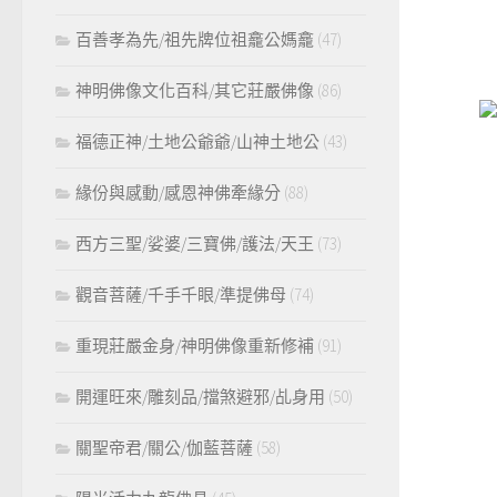
百善孝為先/祖先牌位祖龕公媽龕
(47)
神明佛像文化百科/其它莊嚴佛像
(86)
福德正神/土地公爺爺/山神土地公
(43)
緣份與感動/感恩神佛牽緣分
(88)
西方三聖/娑婆/三寶佛/護法/天王
(73)
觀音菩薩/千手千眼/準提佛母
(74)
重現莊嚴金身/神明佛像重新修補
(91)
開運旺來/雕刻品/擋煞避邪/乩身用
(50)
關聖帝君/關公/伽藍菩薩
(58)