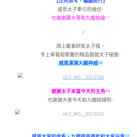
【正向思考，繼續前行】
感恩太子牽引的緣份~
也謝謝蕭大哥和九龍結緣^^
頭上戴著帥氣太子帽，
手上拿著超華麗的精品磐龍太子槍圈~
威風凜凜大顯神威^^
謝謝太子來當今天的主角^^
也謝謝大家今天和九龍結緣哟~
感恩大家的收看，
九龍很高興能和大家分享^^