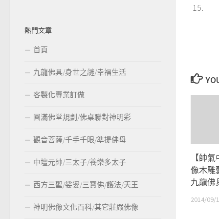
熱門文章
首頁
九龍佛具/身世之謎/幸福生活
YOU
客製化專業訂做
圓滿佛堂規劃/佛桌聯對神明彩
觀音菩薩/千手千眼/準提佛母
【帥氣
中壇元帥/三太子/養樂多太子
像木雕
九龍佛
西方三聖/娑婆/三寶佛/護法/天王
2014/09/
神明佛像文化百科/其它莊嚴佛像