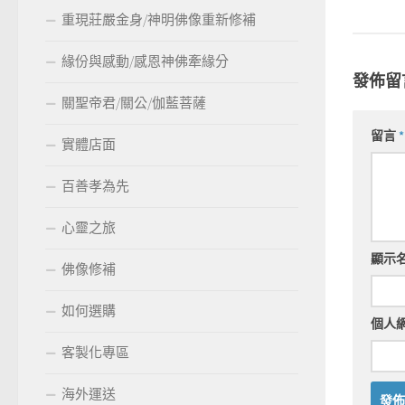
重現莊嚴金身/神明佛像重新修補
緣份與感動/感恩神佛牽緣分
發佈留
關聖帝君/關公/伽藍菩薩
留言
*
實體店面
百善孝為先
心靈之旅
顯示
佛像修補
如何選購
個人
客製化專區
海外運送