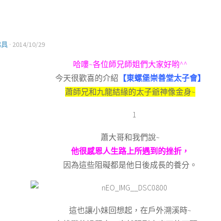
佛具
·
2014/10/29
哈嘍~各位師兄師姐們大家好哟^^
今天很歡喜的介紹
【東螺堡崇善堂太子會】
蕭師兄和九龍結緣的太子爺神像金身~
蕭大哥和我們說~
他很感恩人生路上所遇到的挫折，
因為這些阻礙都是他日後成長的養分。
這也讓小妹回想起，在戶外溯溪時~