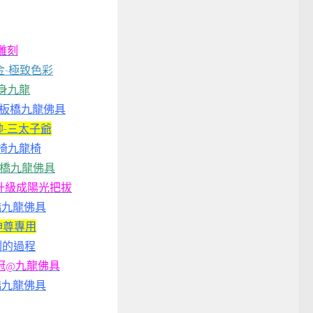
雕刻
-極致色彩
身九龍
@板橋九龍佛具
-三太子爺
椅九龍椅
板橋九龍佛具
升級成陽光把拔
橋九龍佛具
神尊專用
刻的過程
冠@九龍佛具
橋九龍佛具