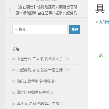
具
【自在觀音】優雅踏蓮尺六觀世音菩薩
原木精雕隨和自在菩薩@板橋九龍佛具
BY
九龍
搜
尋
關
鍵
分類
字:
中壇元帥/三太子/養樂多太子
(99)
九龍佛具/身世之謎/幸福生活
(72)
傳統工藝傳承/神明專屬
(79)
優雅自在觀世音菩薩
(24)
印度/尼泊爾/佛教聖境之旅
(29)