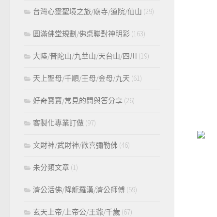
台灣心靈聖境之旅/廟寺/道院/仙山
(29)
圓滿佛堂規劃/佛桌聯對神明彩
(163)
大陸/普陀山/九華山/天台山/四川
(19)
天上聖母/千順/王母/金母/九天
(61)
好奇寶寶/常見的問與答分享
(26)
客製化專業訂做
(97)
文財神/武財神/歡喜彌勒佛
(46)
未分類文章
(1)
濟公活佛/降龍羅漢/濟公師傅
(59)
玄天上帝/上帝公/王爺/千歲
(67)