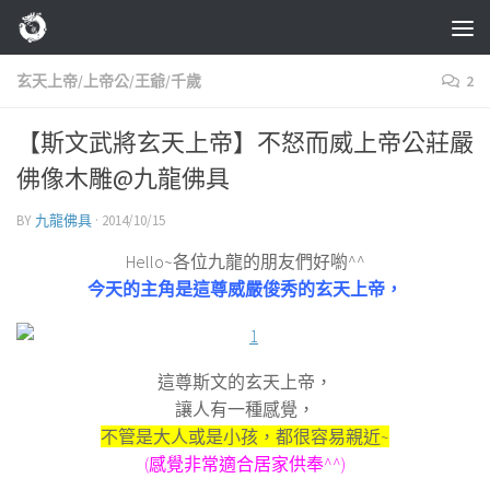
Skip to content
玄天上帝/上帝公/王爺/千歲
2
【斯文武將玄天上帝】不怒而威上帝公莊嚴
佛像木雕@九龍佛具
BY
九龍佛具
·
2014/10/15
Hello~各位九龍的朋友們好喲^^
今天的主角是這尊威嚴俊秀的玄天上帝，
這尊斯文的玄天上帝，
讓人有一種感覺，
不管是大人或是小孩，都很容易親近~
(感覺非常適合居家供奉^^)