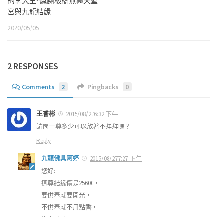
的李大王~感謝板橋無極天聖
宮與九龍結緣
2020/05/05
2 RESPONSES
Comments
2
Pingbacks
0
王睿彬
2015/08/276:32 下午
請問一尊多少可以放著不拜拜嗎？
Reply
九龍佛具阿婷
2015/08/277:27 下午
您好:
這尊結緣價是25600，
要供奉就要開光，
不供奉就不用點香，