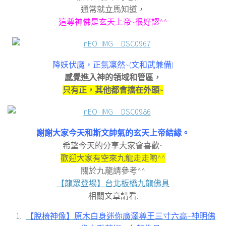
通常就立馬知道，
這尊神佛是玄天上帝~很好認^^
降妖伏魔，正氣凜然~(文和武兼備)
感覺進入神的領域和管區，
只有正，其他都會擋在外頭~
謝謝大家今天和斯文帥氣的玄天上帝結緣。
希望今天的分享大家會喜歡
~
歡迎大家有空來九龍走走喲
^^
關於九龍請參考^^
【龍眾登場】台北板橋九龍佛具
相關文章請看:
【脫椅神像】原木白身迷你廣澤尊王三寸六高~神明佛