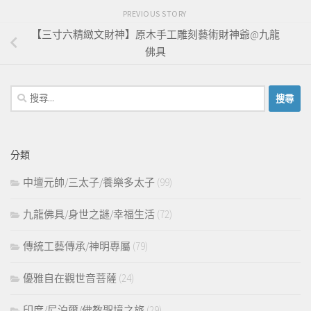
PREVIOUS STORY
【三寸六精緻文財神】原木手工雕刻藝術財神爺@九龍
佛具
搜
尋
關
鍵
分類
字:
中壇元帥/三太子/養樂多太子
(99)
九龍佛具/身世之謎/幸福生活
(72)
傳統工藝傳承/神明專屬
(79)
優雅自在觀世音菩薩
(24)
印度/尼泊爾/佛教聖境之旅
(29)