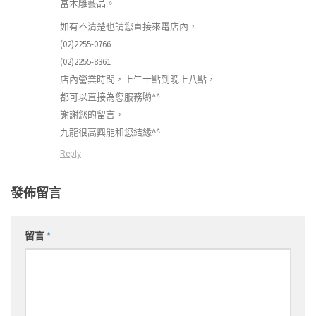
當木雕藝品。
如有不清楚也請您直接來電店內，
(02)2255-0766
(02)2255-8361
店內營業時間，上午十點到晚上八點，
都可以直接為您服務喲^^
謝謝您的留言，
九龍很高興能和您結緣^^
Reply
發佈留言
留言
*