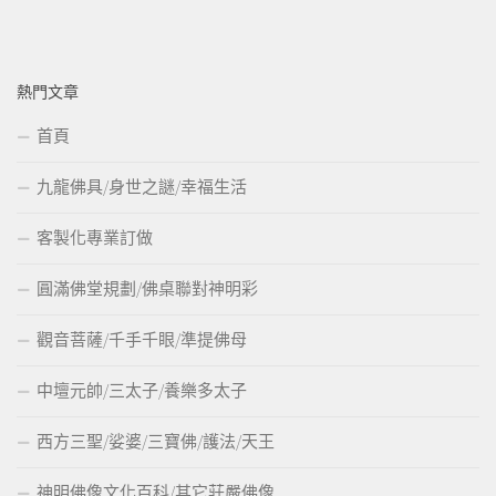
熱門文章
首頁
九龍佛具/身世之謎/幸福生活
客製化專業訂做
圓滿佛堂規劃/佛桌聯對神明彩
觀音菩薩/千手千眼/準提佛母
中壇元帥/三太子/養樂多太子
西方三聖/娑婆/三寶佛/護法/天王
神明佛像文化百科/其它莊嚴佛像