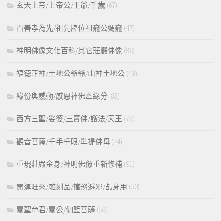
玄天上帝/上帝公/王爺/千歲
(67)
百善孝為先/祖先牌位祖龕公媽龕
(47)
神明佛像文化百科/其它莊嚴佛像
(86)
福德正神/土地公爺爺/山神土地公
(43)
緣份與感動/感恩神佛牽緣分
(88)
西方三聖/娑婆/三寶佛/護法/天王
(73)
觀音菩薩/千手千眼/準提佛母
(74)
重現莊嚴金身/神明佛像重新修補
(91)
開運旺來/雕刻品/擋煞避邪/乩身用
(50)
關聖帝君/關公/伽藍菩薩
(58)