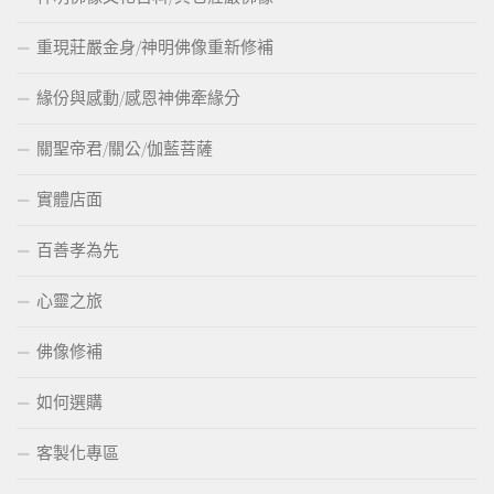
重現莊嚴金身/神明佛像重新修補
緣份與感動/感恩神佛牽緣分
關聖帝君/關公/伽藍菩薩
實體店面
百善孝為先
心靈之旅
佛像修補
如何選購
客製化專區