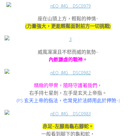
座在山頭上方，輕鬆的神情~
(力量強大，更能輕鬆面對前方一切挑戰)
威風凜凜且不怒而威的氣勢~
內斂謙虛的戰神。
精緻的甲冑，隨時守護著我們，
右手持七星劍，左手是玄天上帝指。
(PS:玄天上帝的指法，也常見於法師用此於押煞~)
赤足~左腳烏龜右腳蛇。
一般看到腳下的龜和蛇，