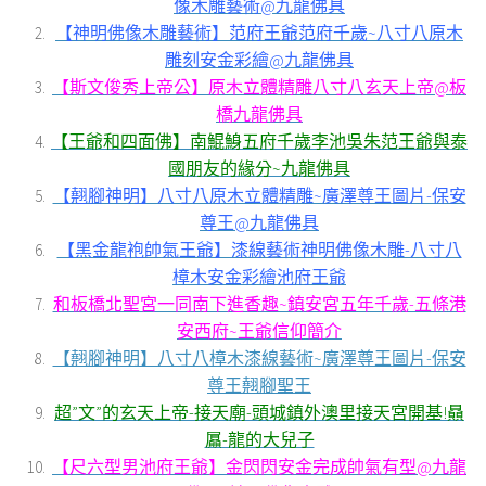
像木雕藝術@九龍佛具
【神明佛像木雕藝術】范府王爺范府千歲~八寸八原木
雕刻安金彩繪@九龍佛具
【斯文俊秀上帝公】原木立體精雕八寸八玄天上帝@板
橋九龍佛具
【王爺和四面佛】南鯤鯓五府千歲李池吳朱范王爺與泰
國朋友的緣分~九龍佛具
【翹腳神明】八寸八原木立體精雕~廣澤尊王圖片-保安
尊王@九龍佛具
【黑金龍袍帥氣王爺】漆線藝術神明佛像木雕-八寸八
樟木安金彩繪池府王爺
和板橋北聖宮一同南下進香趣~鎮安宮五年千歲-五條港
安西府~王爺信仰簡介
【翹腳神明】八寸八樟木漆線藝術~廣澤尊王圖片-保安
尊王翹腳聖王
超”文”的玄天上帝-接天廟-頭城鎮外澳里接天宮開基!贔
屭-龍的大兒子
【尺六型男池府王爺】金閃閃安金完成帥氣有型@九龍