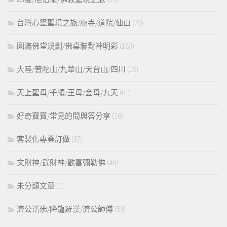
台灣心靈聖境之旅/廟寺/道院/仙山
(29)
圓滿佛堂規劃/佛桌聯對神明彩
(163)
大陸/普陀山/九華山/天台山/四川
(19)
天上聖母/千順/王母/金母/九天
(61)
好奇寶寶/常見的問與答分享
(26)
客製化專業訂做
(97)
文財神/武財神/歡喜彌勒佛
(46)
未分類文章
(1)
濟公活佛/降龍羅漢/濟公師傅
(59)