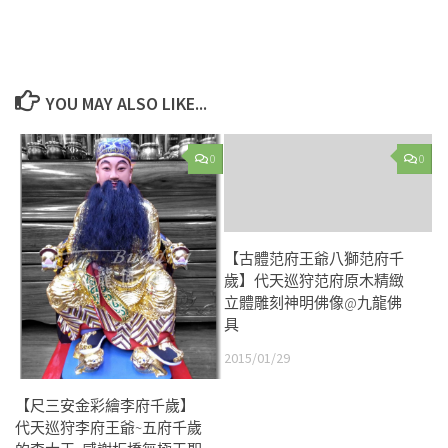
YOU MAY ALSO LIKE...
0
0
【古體范府王爺八獅范府千
歲】代天巡狩范府原木精緻
立體雕刻神明佛像@九龍佛
具
2015/01/29
【尺三安金彩繪李府千歲】
代天巡狩李府王爺~五府千歲