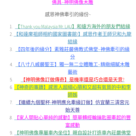
佛具~神明佛像木雕
感恩神佛牽引的緣份~
【Thank you Malaysia Mr. LAU】和遠方海外的朋友們結緣
【和達摩祖師相約國家圖書館!】感恩作者王師兄和九龍
結緣
【四年後的緣分】素雅莊嚴佛教式佛堂~神佛牽引的緣
分
【八寸八威嚴聖王】獨一無二立體雕工~精緻細膩木雕
藝術
【神明佛像訂做傳奇】是機率還是巧合還是天意?
【神奇的事蹟】感恩人超細心隨和又超有氣質的中和李
師姊
【連續九個聖杯-神明應允牽緣訂做】仿宜蘭三清宮元
始天尊
【家人間貼心單純的感動】簡單轉經輪鑰匙圈牽起的豐
富感動
【神明佛像專屬車內坐位】親自設計打造車內莊嚴佛堂