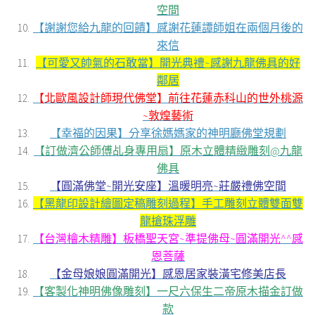
空間
【謝謝您給九龍的回饋】感謝花蓮譚師姐在兩個月後的
來信
【可愛又帥氣的石敢當】開光典禮~感謝九龍佛具的好
鄰居
【北歐風設計師現代佛堂】前往花蓮赤科山的世外桃源
~敦煌藝術
【幸福的因果】分享徐媽媽家的神明廳佛堂規劃
【訂做濟公師傅乩身專用扇】原木立體精緻雕刻@九龍
佛具
【圓滿佛堂~開光安座】溫暖明亮~莊嚴禮佛空間
【黑龍印設計繪圖定稿雕刻過程】手工雕刻立體雙面雙
龍搶珠浮雕
【台灣檜木精雕】板橋聖天宮~準提佛母~圓滿開光^^感
恩菩薩
【金母娘娘圓滿開光】感恩居家裝潢宅修美店長
【客製化神明佛像雕刻】一尺六保生二帝原木描金訂做
款