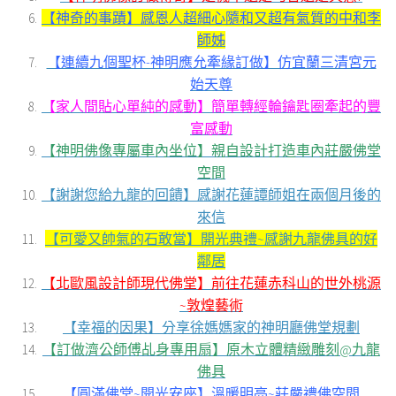
【神奇的事蹟】感恩人超細心隨和又超有氣質的中和李
師姊
【連續九個聖杯-神明應允牽緣訂做】仿宜蘭三清宮元
始天尊
【家人間貼心單純的感動】簡單轉經輪鑰匙圈牽起的豐
富感動
【神明佛像專屬車內坐位】親自設計打造車內莊嚴佛堂
空間
【謝謝您給九龍的回饋】感謝花蓮譚師姐在兩個月後的
來信
【可愛又帥氣的石敢當】開光典禮~感謝九龍佛具的好
鄰居
【北歐風設計師現代佛堂】前往花蓮赤科山的世外桃源
~敦煌藝術
【幸福的因果】分享徐媽媽家的神明廳佛堂規劃
【訂做濟公師傅乩身專用扇】原木立體精緻雕刻@九龍
佛具
【圓滿佛堂~開光安座】溫暖明亮~莊嚴禮佛空間