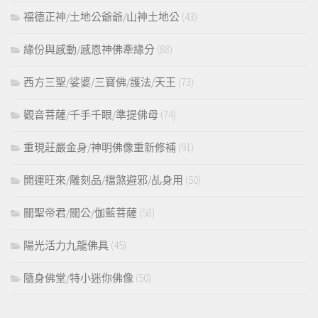
福德正神/土地公爺爺/山神土地公
(43)
緣份與感動/感恩神佛牽緣分
(88)
西方三聖/娑婆/三寶佛/護法/天王
(73)
觀音菩薩/千手千眼/準提佛母
(74)
重現莊嚴金身/神明佛像重新修補
(91)
開運旺來/雕刻品/擋煞避邪/乩身用
(50)
關聖帝君/關公/伽藍菩薩
(58)
陽光活力九龍佛具
(45)
隨身佛堂/特小迷你佛像
(50)