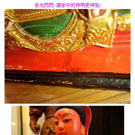
金光閃閃
~
讓家中的神明更神氣
!