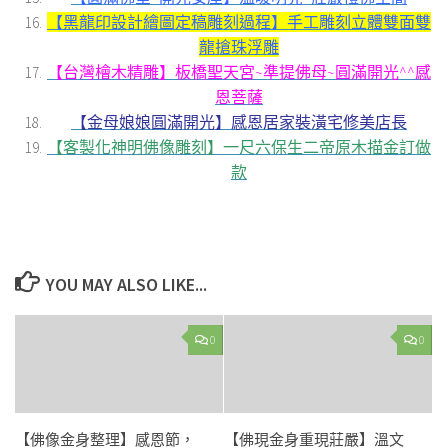
【黑龍印設計繪圖定稿雕刻過程】手工雕刻立體雙面雙
龍搶珠浮雕
【台灣檜木精雕】板橋聖天宮~準提佛母~圓滿開光^^感
恩菩薩
【金母娘娘圓滿開光】感恩居家裝潢宅修美店長
【客製化神明佛像雕刻】一尺六保生二帝原木描金訂做
款
YOU MAY ALSO LIKE...
0
0
【佛像金身整理】感恩節，
【佛現金身重現莊嚴】溫文