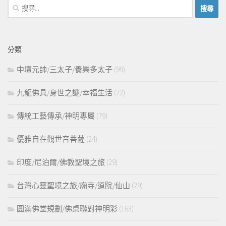
搜
尋
關
鍵
分類
字:
中壇元帥/三太子/養樂多太子
(99)
九龍佛具/身世之謎/幸福生活
(72)
傳統工藝傳承/神明專屬
(79)
優雅自在觀世音菩薩
(24)
印度/尼泊爾/佛教聖境之旅
(29)
台灣心靈聖境之旅/廟寺/道院/仙山
(29)
圓滿佛堂規劃/佛桌聯對神明彩
(163)