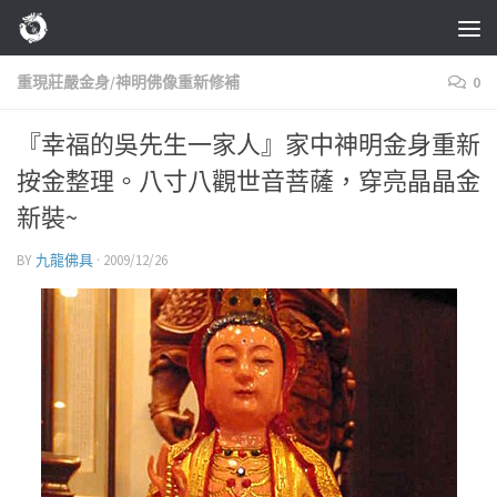
Skip to content
重現莊嚴金身/神明佛像重新修補
0
『幸福的吳先生一家人』家中神明金身重新
按金整理。八寸八觀世音菩薩，穿亮晶晶金
新裝~
BY
九龍佛具
·
2009/12/26