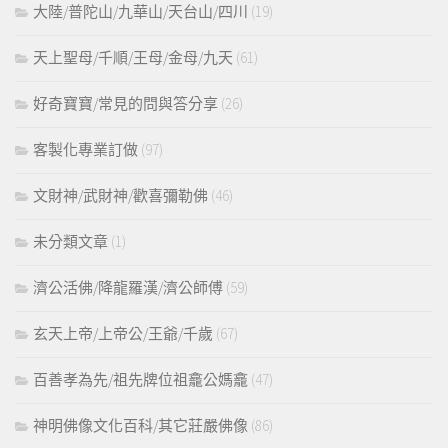
大陸/普陀山/九華山/天台山/四川
(19)
天上聖母/千順/王母/金母/九天
(61)
好奇寶寶/常見的問與答分享
(26)
客製化專業訂做
(97)
文財神/武財神/歡喜彌勒佛
(46)
未分類文章
(1)
濟公活佛/降龍羅漢/濟公師傅
(59)
玄天上帝/上帝公/王爺/千歲
(67)
百善孝為先/祖先牌位祖龕公媽龕
(47)
神明佛像文化百科/其它莊嚴佛像
(86)