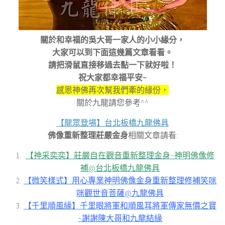
關於和幸福的吳大哥一家人的小小緣分，
大家可以到下面這幾篇文章看看。
請把滑鼠直接移過去點一下就好啦！
祝大家都幸福平安
~
感恩神佛再次幫我們牽的緣份，
關於九龍請您參考^^
【龍眾登場】台北板橋九龍佛具
佛像重新整理莊嚴金身
相關文章請看:
【神采奕奕】莊嚴自在觀音重新整理金身~神明佛像修
補@台北板橋九龍佛具
【微笑樣式】用心專業神明佛像金身重新整理修補笑咪
咪觀世音菩薩@九龍佛具
【千里順風緣】千里眼將軍和順風耳將軍傳家無價之寶
~謝謝陳大哥和九龍結緣