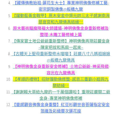
【藏傳佛教始祖-蓮花生大士】專業神明佛像修補工藝-
密宗銅製佛像@板橋九龍
【躍動藍黃金戰甲】原木安金中壇元帥三太子感謝南海
慈音宮和九龍佛具結緣^^
原木藝術驅魔降福大師鍾馗~神明佛像金身重新修補及
整理-木雕工藝修補上篇
【傳家寶土地公爺爺重新整修】神明佛像再現莊嚴金身
~陳家把拔和馬麻一起來~
【古體天上聖母重新整修水噹噹!】莊嚴八寸八媽祖娘娘
@板橋九龍佛具
【神明佛像金身重新安金修補】土地公爺爺~神采飛揚
容光在九龍佛具
【孝順的禮物】招財彌勒佛修整~感恩三重劉小姐與九
龍結緣^^
【謝謝賴大哥給九龍的一千萬個讚啦!】重現莊嚴關二爺
金身~專業神明佛像修補
【靈感觀音佛像金身重整】紅豆杉觀世音菩薩指定安金
箔邊及彩繪層次蓮花座