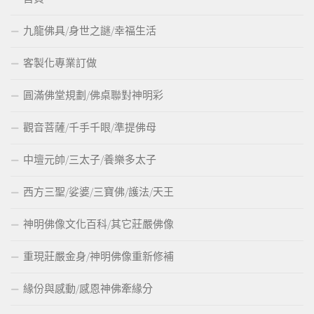
九龍佛具/身世之謎/幸福生活
客製化專業訂做
圓滿佛堂規劃/佛桌聯對神明彩
觀音菩薩/千手千眼/準提佛母
中壇元帥/三太子/養樂多太子
西方三聖/娑婆/三寶佛/護法/天王
神明佛像文化百科/其它莊嚴佛像
重現莊嚴金身/神明佛像重新修補
緣份與感動/感恩神佛牽緣分