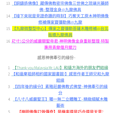
【銅鑄造佛像】藏傳佛教密宗佛像三世佛之琉璃光藥師
佛~整理金身@九龍佛具
【接下來就是見證奇蹟的時刻】巧奪天工原木神明佛像
修補傳家寶彌勒佛@九龍
【九龍微整型中心】傳家之寶彌勒菩薩木雕修補@台北
板橋九龍佛具
尺寸5公分的威嚴關聖帝君-神明佛像金身重新整理-特製
專用青龍偃月關刀
感恩神佛牽引的緣份~
【Thank you Malaysia Mr. LAU】和遠方海外的朋友們結緣
【和達摩祖師相約國家圖書館!】感恩作者王師兄和九龍
結緣
【四年後的緣分】素雅莊嚴佛教式佛堂~神佛牽引的緣
分
【八寸八威嚴聖王】獨一無二立體雕工~精緻細膩木雕
藝術
【神明佛像訂做傳奇】是機率還是巧合還是天意?