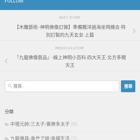
FOLLOW:
NEXT STORY
【木雕藝術~神明佛像訂做】準備飄洋過海坐飛機去-特
別訂製的九天玄女-上篇
PREVIOUS STORY
『九龍佛像藝品』-線上神明小百科-四大天王-北方多聞
天王
搜
尋
關
鍵
分類
字:
中壇元帥/三太子/養樂多太子
(99)
九龍佛具/身世之謎/幸福生活
(72)