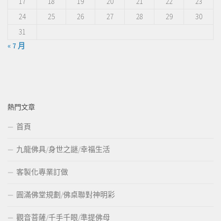
17
18
19
20
21
22
23
24
25
26
27
28
29
30
31
« 7 月
熱門文章
首頁
九龍佛具/身世之謎/幸福生活
客製化專業訂做
圓滿佛堂規劃/佛桌聯對神明彩
觀音菩薩/千手千眼/準提佛母