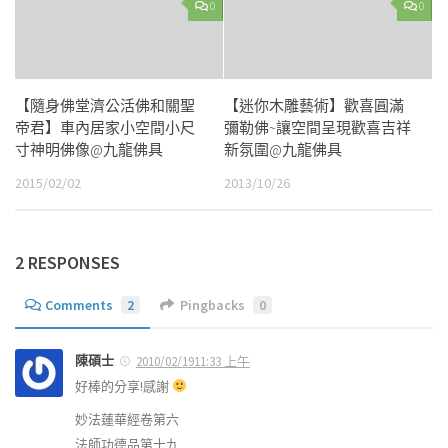
0
0
【隨身佛堂濟公活佛和關聖
【迷你木雕藝術】歡喜圓滿
帝君】車內居家小空間小尺
彌勒佛~讓空間呈現歡喜吉祥
寸神明佛像@九龍佛具
新氛圍@九龍佛具
2015/02/02
2013/10/26
2 RESPONSES
Comments
2
Pingbacks
0
陳碩士
2010/02/1911:33 上午
好棒的分享!感謝
妙法蓮華經卷第六
法師功德品第十九