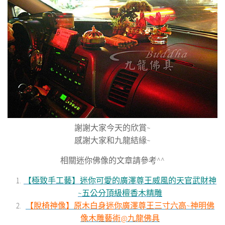
謝謝大家今天的欣賞~
感謝大家和九龍結緣~
相關迷你佛像的文章請參考^^
【極致手工藝】迷你可愛的廣澤尊王威風的天官武財神
~五公分頂級檀香木精雕
【脫椅神像】原木白身迷你廣澤尊王三寸六高~神明佛
像木雕藝術@九龍佛具