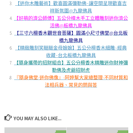
【迷你木雕藝術】歡喜圓滿彌勒佛~讓空間呈現歡喜吉
祥新氛圍@九龍佛具
【好萌的濟公師傅】五公分樟木手工立體雕刻迷你濟公
活佛@板橋九龍佛具
【三寸六檀香木觀世音菩薩】圓滿小尺寸佛堂@台北板
橋九龍佛具
【精緻雕刻笑瞇瞇金母娘娘】五公分檀香木細雕~經典
收藏~台北板橋九龍佛具
【隨身攜帶的招財組合】五公分檀香木精雕迷你財神彌
勒佛及虎爺招財虎
『隨身佛堂-迷你佛像』-阿婷幫大家總整理-不同材質和
法相兵器、常見的問與答
YOU MAY ALSO LIKE...