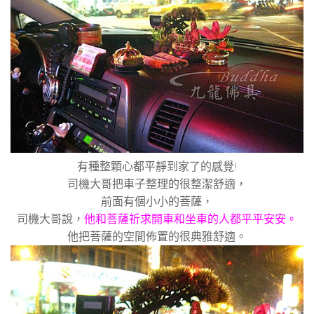
有種整顆心都平靜到家了的感覺
!
司機大哥把車子整理的很整潔舒適，
前面有個小小的菩薩，
司機大哥說，
他和菩薩祈求開車和坐車的人都平平安安。
他把菩薩的空間佈置的很典雅舒適。