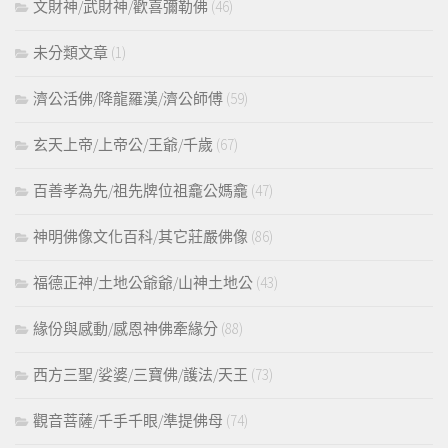
文財神/武財神/歡喜彌勒佛
(46)
未分類文章
(1)
濟公活佛/降龍羅漢/濟公師傅
(59)
玄天上帝/上帝公/王爺/千歲
(67)
百善孝為先/祖先牌位祖龕公媽龕
(47)
神明佛像文化百科/其它莊嚴佛像
(86)
福德正神/土地公爺爺/山神土地公
(43)
緣份與感動/感恩神佛牽緣分
(88)
西方三聖/娑婆/三寶佛/護法/天王
(73)
觀音菩薩/千手千眼/準提佛母
(74)