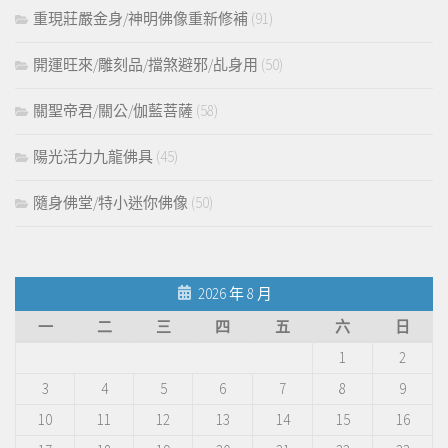
重現莊嚴金身/神明佛像重新修補
(91)
開運旺來/雕刻品/擋煞避邪/乩身用
(50)
關聖帝君/關公/伽藍菩薩
(58)
陽光活力九龍佛具
(45)
隨身佛堂/特小迷你佛像
(50)
2026 年 8 月
一
二
三
四
五
六
日
1
2
3
4
5
6
7
8
9
10
11
12
13
14
15
16