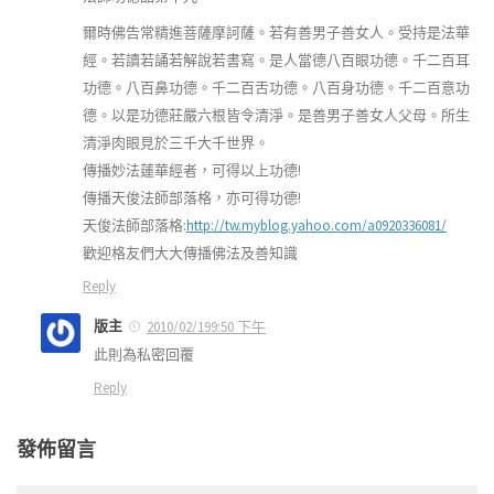
爾時佛告常精進菩薩摩訶薩。若有善男子善女人。受持是法華
經。若讀若誦若解說若書寫。是人當德八百眼功德。千二百耳
功德。八百鼻功德。千二百舌功德。八百身功德。千二百意功
德。以是功德莊嚴六根皆令清淨。是善男子善女人父母。所生
清淨肉眼見於三千大千世界。
傳播妙法蓮華經者，可得以上功德!
傳播天俊法師部落格，亦可得功德!
天俊法師部落格:
http://tw.myblog.yahoo.com/a0920336081/
歡迎格友們大大傳播佛法及善知識
Reply
版主
2010/02/199:50 下午
此則為私密回覆
Reply
發佈留言