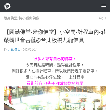
Skip to content
隨身佛堂/特小迷你佛像
2
【圓滿佛堂-迷你佛堂】小空間-計程車內-莊
嚴觀世音菩薩@台北板橋九龍佛具
BY
九龍佛具
·
2009/11/14
很多人都有自己的佛堂，
今天有點趕時間，難得坐計程車，
剛好很多人在攔計程車，所以我們錯過了幾部車，
讓心情有點心浮氣躁，一上計程車
看到前方，呼
~有種放輕鬆的氛圍