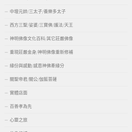
中壇元帥/三太子/養樂多太子
西方三聖/娑婆/三寶佛/護法/天王
神明佛像文化百科/其它莊嚴佛像
重現莊嚴金身/神明佛像重新修補
緣份與感動/感恩神佛牽緣分
關聖帝君/關公/伽藍菩薩
實體店面
百善孝為先
心靈之旅