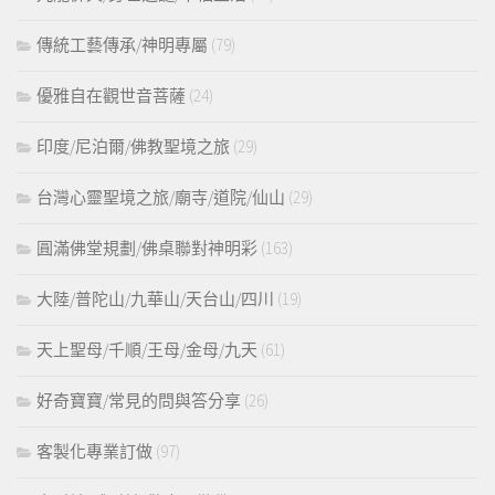
傳統工藝傳承/神明專屬
(79)
優雅自在觀世音菩薩
(24)
印度/尼泊爾/佛教聖境之旅
(29)
台灣心靈聖境之旅/廟寺/道院/仙山
(29)
圓滿佛堂規劃/佛桌聯對神明彩
(163)
大陸/普陀山/九華山/天台山/四川
(19)
天上聖母/千順/王母/金母/九天
(61)
好奇寶寶/常見的問與答分享
(26)
客製化專業訂做
(97)