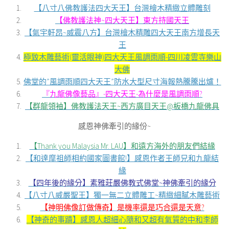
【八寸八佛教護法四大天王】台灣檜木精緻立體雕刻
【佛教護法神~四大天王】東方持國天王
【氣宇軒昂~威震八方】台灣檜木精雕四大天王南方增長天
王
極致木雕藝術(靈活眼神)四大天王風調雨順-四川凌雲寺樂山
大佛
佛堂的”風調雨順四大天王”防水大型尺寸海報熱騰騰出爐！
『九龍佛像藝品』-四大天王-為什麼是風調雨順?
【群龍領袖】佛教護法天王~西方廣目天王@板橋九龍佛具
感恩神佛牽引的緣份~
【Thank you Malaysia Mr. LAU】和遠方海外的朋友們結緣
【和達摩祖師相約國家圖書館!】感恩作者王師兄和九龍結
緣
【四年後的緣分】素雅莊嚴佛教式佛堂~神佛牽引的緣分
【八寸八威嚴聖王】獨一無二立體雕工~精緻細膩木雕藝術
【神明佛像訂做傳奇】是機率還是巧合還是天意?
【神奇的事蹟】感恩人超細心隨和又超有氣質的中和李師