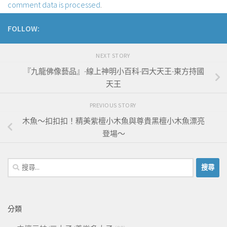
comment data is processed
.
FOLLOW:
NEXT STORY
『九龍佛像藝品』-線上神明小百科-四大天王-東方持國
天王
PREVIOUS STORY
木魚～扣扣扣！精美紫檀小木魚與尊貴黑檀小木魚漂亮
登場～
搜
尋
關
鍵
分類
字: