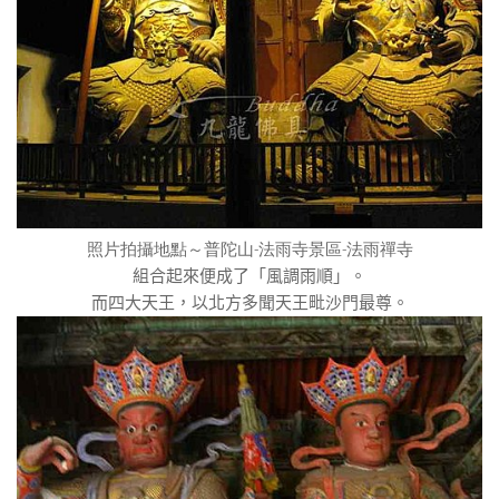
照片拍攝地點～普陀山
-法雨寺景區-法雨禪寺
組合起來便成了「風調雨順」。
而四大天王，以北方多聞天王毗沙門最尊。