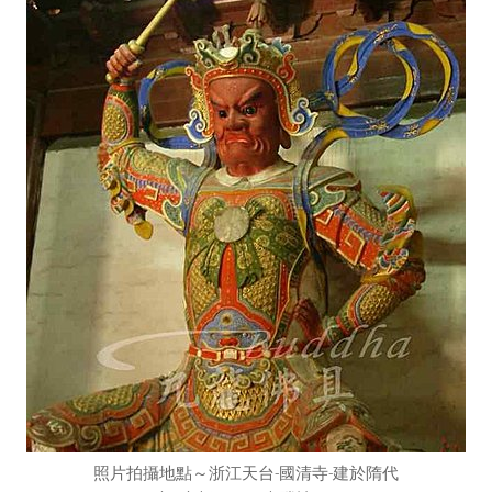
照片拍攝地點～浙江天台
-國清寺-建於隋代