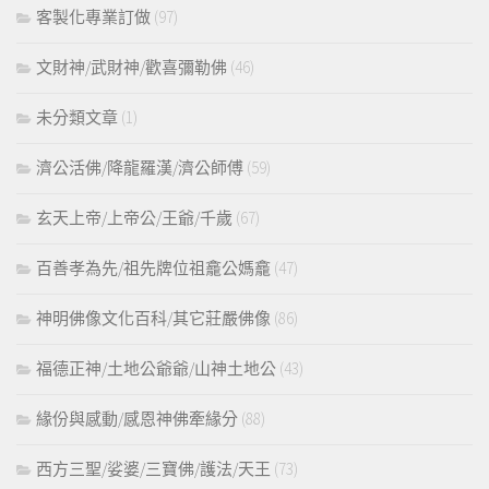
客製化專業訂做
(97)
文財神/武財神/歡喜彌勒佛
(46)
未分類文章
(1)
濟公活佛/降龍羅漢/濟公師傅
(59)
玄天上帝/上帝公/王爺/千歲
(67)
百善孝為先/祖先牌位祖龕公媽龕
(47)
神明佛像文化百科/其它莊嚴佛像
(86)
福德正神/土地公爺爺/山神土地公
(43)
緣份與感動/感恩神佛牽緣分
(88)
西方三聖/娑婆/三寶佛/護法/天王
(73)