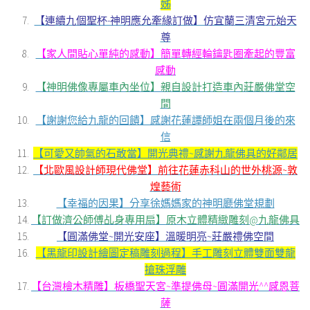
姊
【連續九個聖杯-神明應允牽緣訂做】仿宜蘭三清宮元始天
尊
【家人間貼心單純的感動】簡單轉經輪鑰匙圈牽起的豐富
感動
【神明佛像專屬車內坐位】親自設計打造車內莊嚴佛堂空
間
【謝謝您給九龍的回饋】感謝花蓮譚師姐在兩個月後的來
信
【可愛又帥氣的石敢當】開光典禮~感謝九龍佛具的好鄰居
【北歐風設計師現代佛堂】前往花蓮赤科山的世外桃源~敦
煌藝術
【幸福的因果】分享徐媽媽家的神明廳佛堂規劃
【訂做濟公師傅乩身專用扇】原木立體精緻雕刻@九龍佛具
【圓滿佛堂~開光安座】溫暖明亮~莊嚴禮佛空間
【黑龍印設計繪圖定稿雕刻過程】手工雕刻立體雙面雙龍
搶珠浮雕
【台灣檜木精雕】板橋聖天宮~準提佛母~圓滿開光^^感恩菩
薩