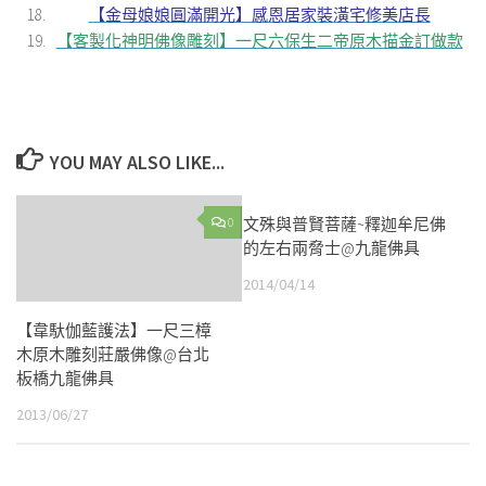
【金母娘娘圓滿開光】感恩居家裝潢宅修美店長
【客製化神明佛像雕刻】一尺六保生二帝原木描金訂做款
YOU MAY ALSO LIKE...
0
文殊與普賢菩薩~釋迦牟尼佛
0
的左右兩脅士@九龍佛具
2014/04/14
【韋馱伽藍護法】一尺三樟
木原木雕刻莊嚴佛像@台北
板橋九龍佛具
2013/06/27