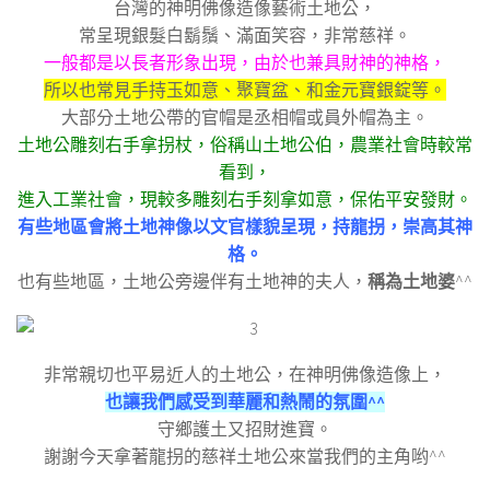
台灣的神明佛像造像藝術土地公，
常呈現銀髮白鬍鬚、滿面笑容，非常慈祥。
一般都是以長者形象出現，
由於也兼具財神的神格，
所以也常見手持玉如意、聚寶盆、和金元寶銀錠等。
大部分土地公帶的官帽是丞相帽或員外帽為主。
土地公雕刻右手拿拐杖，俗稱山土地公伯，農業社會時較常
看到，
進入工業社會，現較多雕刻右手刻拿如意，保佑平安發財。
有些地區會將土地神像以文官樣貌呈現，持龍拐，崇高其神
格。
也有些地區，土地公旁邊伴有土地神的夫人，
稱為土地婆
^^
非常親切也平易近人的土地公，
在神明佛像造像上，
也讓我們感受到華麗和熱鬧的氛圍^^
守鄉護土又招財進寶。
謝謝今天拿著龍拐的慈祥土地公來當我們的主角哟^^