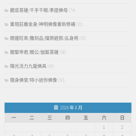
觀音菩薩/千手千眼/準提佛母
(74)
重現莊嚴金身/神明佛像重新修補
(91)
開運旺來/雕刻品/擋煞避邪/乩身用
(50)
關聖帝君/關公/伽藍菩薩
(58)
陽光活力九龍佛具
(45)
隨身佛堂/特小迷你佛像
(50)
2026 年 8 月
一
二
三
四
五
六
日
1
2