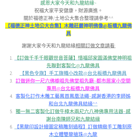
感恩大家今天和九龍結緣~
祝福大家平安健康，財源廣進。
關於福德正神/土地公大集合整理請參考^^
【福德正神土地公大合集】木雕莊嚴神明佛像@板橋九龍佛
具
謝謝大家今天和九龍結緣
相關訂做文章請看
:
【訂做千手千眼觀世音菩薩】惜福邱家圓滿佛堂神明祖
先聯對客製化@九龍佛具
【黑色令旗】手工旗幟小改款@台北板橋九龍佛具
訂做迷你一尺六佛櫥祖先佛堂祖先廳~都市居家小空間
專用@台北板橋九龍佛具
客製化訂作木雕工藝鳳首鳳凰法繩~感謝香港的李師姊
和台北九龍佛具結緣^^
獨一無二客製化訂做牛樟木兩尺六八神佛專用法器~感
謝台南陳師兄和九龍結緣
【黑龍印設計繪圖定稿雕刻過程】訂做精緻手工雕刻原
木立體雙龍搶珠@九龍