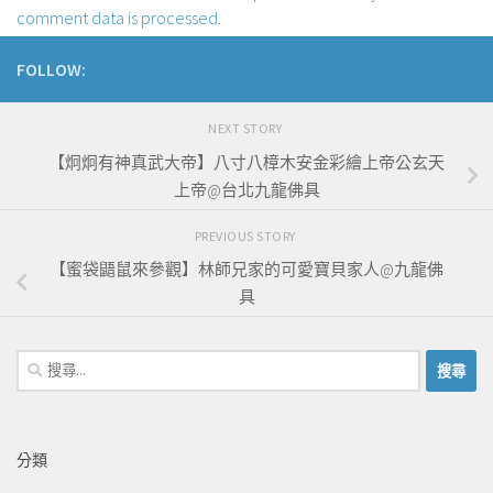
comment data is processed
.
FOLLOW:
NEXT STORY
【炯炯有神真武大帝】八寸八樟木安金彩繪上帝公玄天
上帝@台北九龍佛具
PREVIOUS STORY
【蜜袋鼯鼠來參觀】林師兄家的可愛寶貝家人@九龍佛
具
搜
尋
關
鍵
分類
字: