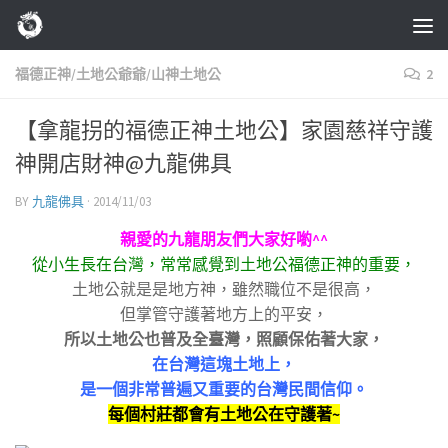
Skip to content
福德正神/土地公爺爺/山神土地公
2
【拿龍拐的福德正神土地公】家園慈祥守護
神開店財神@九龍佛具
BY
九龍佛具
·
2014/11/03
親愛的九龍朋友們大家好喲^^
從小生長在台灣，常常感覺到土地公福德正神的重要，
土地公就是是地方神，雖然職位不是很高，
但掌管守護著地方上的平安，
所以土地公也普及全臺灣，照顧保佑著大家，
在台灣這塊土地上，
是一個非常普遍又重要的台灣民間信仰。
每個村莊都會有土地公在守護著~