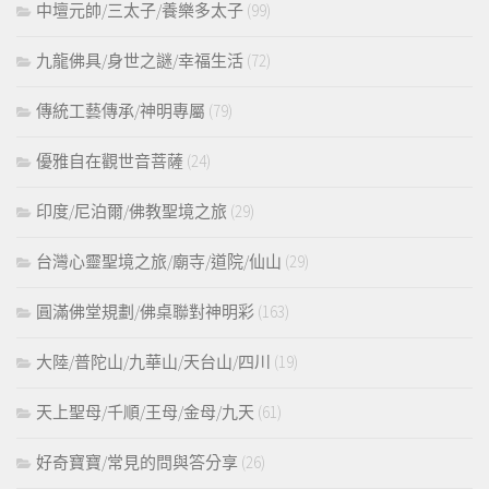
中壇元帥/三太子/養樂多太子
(99)
九龍佛具/身世之謎/幸福生活
(72)
傳統工藝傳承/神明專屬
(79)
優雅自在觀世音菩薩
(24)
印度/尼泊爾/佛教聖境之旅
(29)
台灣心靈聖境之旅/廟寺/道院/仙山
(29)
圓滿佛堂規劃/佛桌聯對神明彩
(163)
大陸/普陀山/九華山/天台山/四川
(19)
天上聖母/千順/王母/金母/九天
(61)
好奇寶寶/常見的問與答分享
(26)