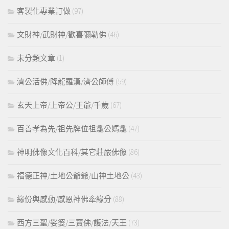
客製化專業訂做
(97)
文財神/武財神/歡喜彌勒佛
(46)
未分類文章
(1)
濟公活佛/降龍羅漢/濟公師傅
(59)
玄天上帝/上帝公/王爺/千歲
(67)
百善孝為先/祖先牌位祖龕公媽龕
(47)
神明佛像文化百科/其它莊嚴佛像
(86)
福德正神/土地公爺爺/山神土地公
(43)
緣份與感動/感恩神佛牽緣分
(88)
西方三聖/娑婆/三寶佛/護法/天王
(73)