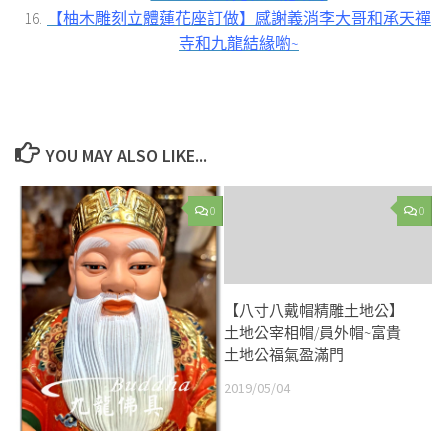
【柚木雕刻立體蓮花座訂做】感謝義消李大哥和承天禪
寺和九龍結緣喲~
YOU MAY ALSO LIKE...
0
0
【八寸八戴帽精雕土地公】
土地公宰相帽/員外帽~富貴
土地公福氣盈滿門
2019/05/04