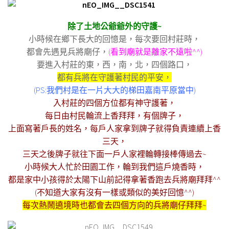
除了土地公爺爺外的守護~
小時候在鄉下長大的回憶是，每次要回村莊時，
都會先遇見兵將廟仔，
(看到廟就是離家不遠啦^^)
要進入村莊的東，西，南，北，四個路口，
都有兵將在守護著村民的平安，
(PS:我們村是在一片大大的梯田嘉南平原當中)
入村莊的四個方位都有神守護著，
每日由村民輪流上香拜拜，有個牌子，
上面寫著戶長的姓名，每戶人家拿到牌子就得負責連續上香
三天，
三天之後牌子就往下面一戶人家裡輪轉接棒傳過去~
小時候大人忙於田園工作，輪到我們這戶燒香時，
都是家中小孩得於太陽下山前記得拿著香跑去兵將廟拜拜^^
(不知道大家有沒有一樣或類似的美好回憶^^)
每次熱鬧遶境時也都會去四個方向的兵將廟仔拜拜~