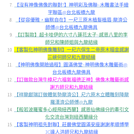
【沒有神像佛像的聯對?】神明彩及佛聯~木雕書法手繪
字聯區@台北板橋九龍
【從容優雅，幽默自在】一尺三原木植髮植眉-龍濟公
師傅@台北板橋九龍佛具
【訂製款】超卡哇伊的六寸八蓮花太子~感恩八里的李
師兄和陳師姐與九龍結緣
【客製化神明佛像雕刻】一尺六保生二帝原木描金感謝
三峽何師兄和九龍結緣
【神明佛像開臉過程】圓滿佛堂~神明佛像木雕藝術@
台北板橋九龍佛具
【訂做款台灣牛樟尺六福氣福德正神】佛像木雕藝術感
謝方師兄和九龍結緣
【祥龍獻瑞訂做體氣勢龍濟公】尺六原木立體雕刻降龍
羅漢濟公師傅@九龍
【般若波羅蜜多心經飛紐西蘭】感恩仙佛緣分的牽引文
化交流台灣到紐西蘭緣分
【客製神明祖先對聯】莊嚴佛堂圓滿安座謝謝孝順博學
3C達人洪師兄和九龍結緣