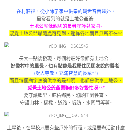
在村莊裡，從小除了家中供奉的觀世音菩薩外，
最常看到的就是土地公爺爺~
土地公就像親切的長者守護著家園~
感覺土地公爺爺隨處可見到，
遍佈各地而且無所不在^^
長大一點後發現，每個村莊好像都有土地公，
好像村中的里長，也有點像是我原住民朋友說的耆老~
(受人尊敬，充滿智慧的長輩^^)
而且每個廟宇無論供奉的是神明，也都會供奉土地公，
感覺土地公爺爺業務好多好繁忙呀^^”
要守護鄉里、庇佑鄉民、照顧田園牲畜、
守護山林、橋樑、道路、堤防、水閘門等等~
上學後，在學校只要有些戶外的行程，或是要辦活動什麼