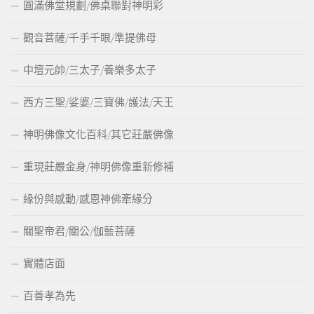
圓滿佛堂規劃/佛桌聯對神明彩
觀音菩薩/千手千眼/準提佛母
中壇元帥/三太子/養樂多太子
西方三聖/娑婆/三寶佛/護法/天王
神明佛像文化百科/其它莊嚴佛像
重現莊嚴金身/神明佛像重新修補
緣份與感動/感恩神佛牽緣分
關聖帝君/關公/伽藍菩薩
實體店面
百善孝為先