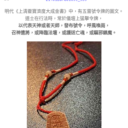
明代《上清靈寶濟度大成金書》中，有五雷號令牌的圖文。
道士在行法時，常於儀壇上猛擊令牌，
以代表天神或者天師，發布號令，呼風喚雨，
召神遣將，或降臨法壇，或護送亡魂，或驅邪鎮魔。