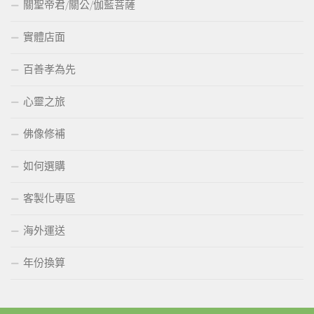
關聖帝君/關公/伽藍菩薩
實體店面
百善孝為先
心靈之旅
佛像修補
如何選購
客製化專區
海外運送
年份換算