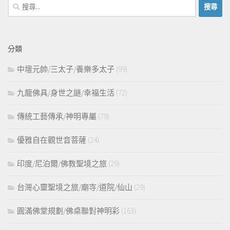
搜
尋
關
鍵
分類
字:
中壇元帥/三太子/養樂多太子
(99)
九龍佛具/身世之謎/幸福生活
(72)
傳統工藝傳承/神明專屬
(79)
優雅自在觀世音菩薩
(24)
印度/尼泊爾/佛教聖境之旅
(29)
台灣心靈聖境之旅/廟寺/道院/仙山
(29)
圓滿佛堂規劃/佛桌聯對神明彩
(163)