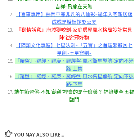
吉祥~飛龍在天喲
【喜事專用】熱鬧華麗非凡的八仙彩~過年入宅新居落
成或是婚姻嫁娶喜宴
『獅情話意』府城獅咬劍-家庭房屋風水格局設計常見
陣宅避邪好物
【陣頭文化專區】七星法劍~「五寶」之首驅邪避凶七
星劍~七星寶劍~
『羅盤』-羅經、羅庚、羅經盤-風水衛星導航-定向不迷
路-上集
『羅盤』-羅經、羅庚、羅經盤-風水衛星導航-定向不迷
路-下集
端午節習俗-不知’葫蘆’裡賣的是什麼藥？ 福祿雙全 五福
臨門
YOU MAY ALSO LIKE...