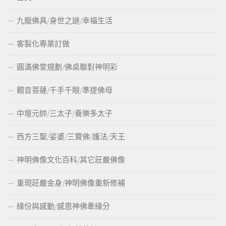
九龍佛具/身世之謎/幸福生活
客製化專業訂做
圓滿佛堂規劃/佛桌聯對神明彩
觀音菩薩/千手千眼/準提佛母
中壇元帥/三太子/養樂多太子
西方三聖/娑婆/三寶佛/護法/天王
神明佛像文化百科/其它莊嚴佛像
重現莊嚴金身/神明佛像重新修補
緣份與感動/感恩神佛牽緣分