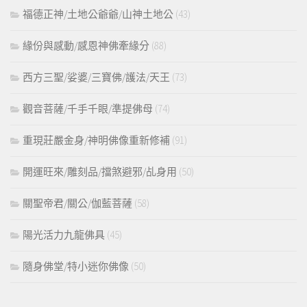
福德正神/土地公爺爺/山神土地公
(43)
緣份與感動/感恩神佛牽緣分
(88)
西方三聖/娑婆/三寶佛/護法/天王
(73)
觀音菩薩/千手千眼/準提佛母
(74)
重現莊嚴金身/神明佛像重新修補
(91)
開運旺來/雕刻品/擋煞避邪/乩身用
(50)
關聖帝君/關公/伽藍菩薩
(58)
陽光活力九龍佛具
(45)
隨身佛堂/特小迷你佛像
(50)