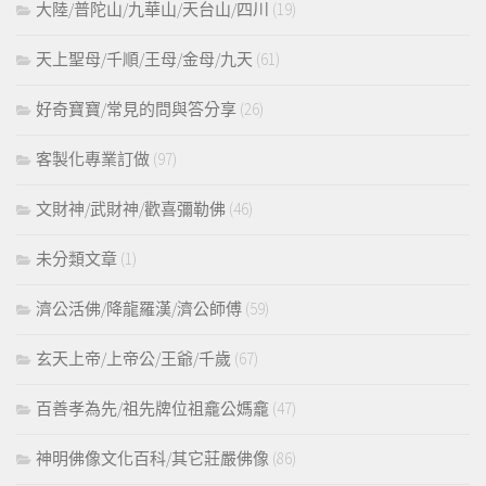
大陸/普陀山/九華山/天台山/四川
(19)
天上聖母/千順/王母/金母/九天
(61)
好奇寶寶/常見的問與答分享
(26)
客製化專業訂做
(97)
文財神/武財神/歡喜彌勒佛
(46)
未分類文章
(1)
濟公活佛/降龍羅漢/濟公師傅
(59)
玄天上帝/上帝公/王爺/千歲
(67)
百善孝為先/祖先牌位祖龕公媽龕
(47)
神明佛像文化百科/其它莊嚴佛像
(86)