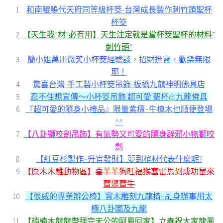
和南鯤鯓代天府同等級杯筊-台灣成長製作刺竹頭聖杯
杯筊
【天生我”材”必有用】天生注定就是當杯筊聖杯的材料”
刺竹頭”
簡小姐萬用微笑小杯筊經驗談，招財進寶，歡樂無限
耶！
驚喜台灣-手工製小杯筊吊飾-板橋九龍神明佛具店
忍不住想宣傳～小杯筊吊飾 超可愛 聖杯@九龍佛具
『超可愛的隨身小禮品』限量紫檀~牛樟木也順便登場
^^
【八卦獅咬劍吊飾】有氣勢又可愛的隨身辟邪小物獅咬
劍
【紅豆杉製作~升官發財】夢到棺材代表什麼呢?
【原木木雕動物區】喜羊羊狗旺福猴塞雷馬到成功鼠來
寶聚寶牛
【很威的專業辦公椅】實木雕刻九龍椅~乩身辦事用太
極八卦圖及九龍
【梢楠木龍龍帶拜完天公的阿鳳回家】立春祝大家龍鳳