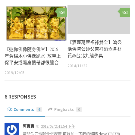
0
2
【酒壺葫蘆福祿雙全】濟公
活佛濟公師父吉祥酒壺各材
【迷你佛像隨身佛堂】2019
質@台北九龍佛具
年黃楊木小佛像趴水~放車上
保平安或隨身攜帶都很適合
2014/11/22
2019/12/05
6 RESPONSES
Comments
6
Pingbacks
0
阿寶寶
2017/07/2511:54 下午
請問你五雷號令怎摸賣 可以加一下我的賴嗎 ;love3788778