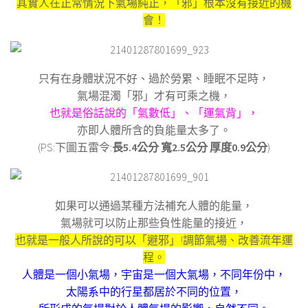
其實人在正常情況下氣場純正，
「邪」根本沒有接近的機
會！
只有在身體狀況不好、過於勞累、睡眠不足時，
氣場混濁「邪」才有可乘之機，
也就是俗話說的「氣數低」、「運氣背」，
亦即人體所含的負能量太多了。
(PS:下圖五雷令:
長5.4公分 寬2.5公分 厚度0.9公分
)
如果可以通過某種方法補充人體的能量，
氣場就可以防止那些負性能量的接近，
也就是一般人所說的可以「避邪」
!
調節氣場、改善流年運
程。
人體是一個小氣場，宇宙是一個大氣場，不同年份中，
太陽系中的行星都居於不同的位置，