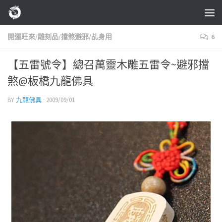
Skip to content
開運旺來/雕刻品/擋煞避邪/乩身用
6
【五雷號令】總召萬靈木雕五雷令~避邪擋
煞@板橋九龍佛具
BY
九龍佛具
·
2009/09/01