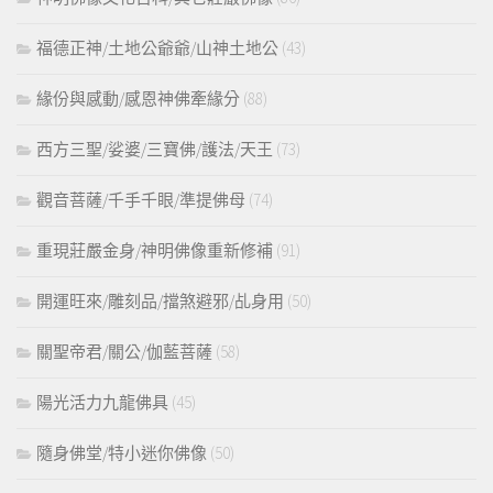
福德正神/土地公爺爺/山神土地公
(43)
緣份與感動/感恩神佛牽緣分
(88)
西方三聖/娑婆/三寶佛/護法/天王
(73)
觀音菩薩/千手千眼/準提佛母
(74)
重現莊嚴金身/神明佛像重新修補
(91)
開運旺來/雕刻品/擋煞避邪/乩身用
(50)
關聖帝君/關公/伽藍菩薩
(58)
陽光活力九龍佛具
(45)
隨身佛堂/特小迷你佛像
(50)