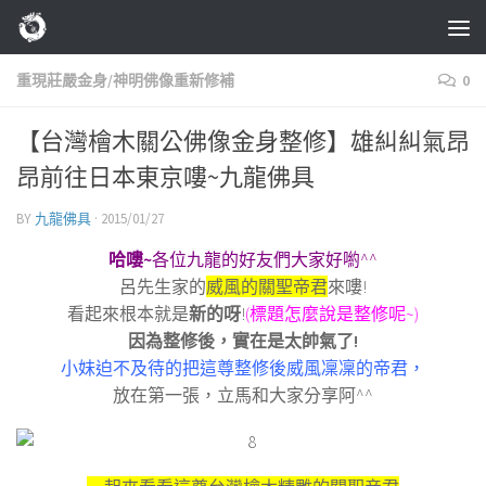
Skip to content
重現莊嚴金身/神明佛像重新修補
0
【台灣檜木關公佛像金身整修】雄糾糾氣昂
昂前往日本東京嘍~九龍佛具
BY
九龍佛具
·
2015/01/27
哈嘍~
各位九龍的好友們大家好喲^^
呂先生家的
威風的關聖帝君
來嘍!
看起來根本就是
新的呀
!
(標題怎麼說是整修呢~)
因為整修後，實在是太帥氣了!
小妹迫不及待的把這尊整修後威風凜凜的帝君，
放在第一張，立馬和大家分享阿^^