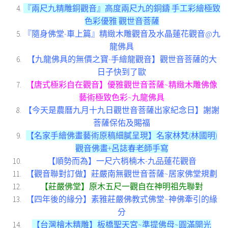
『兩尺九精雕銅觀音』高度兩尺九的銅鑄 手工彩繪極致
色彩優雅 觀世音菩薩
『隨身佛堂-車上篇』精緻木雕觀音及水晶蓮花觀音@九
龍佛具
【九龍佛具的無價之寶-手繪龍觀音】觀世音菩薩的大
日子快到了歐
【唐式極彩自在觀音】優雅觀世音菩薩~精緻木雕佛像
藝術極致色彩~九龍佛具
【今天是農曆九月十九日觀世音菩薩出家紀念日】謝謝
菩薩保佑及賜福
【名家手繪佛畫藝術原稿細膩呈現】名家林梵(林國明)
觀音佛畫+呂誌春老師手寫
【順勢而為】一尺六梢楠木-九品蓮花觀音
【觀音聯對訂做】莊嚴南無觀世音菩薩~居家佛堂規劃
【莊嚴佛堂】原木五尺一觀自在神明祖先聯對
【四年後的緣分】素雅莊嚴佛教式佛堂~神佛牽引的緣
分
【台灣檜木精雕】板橋聖天宮~準提佛母~圓滿開光