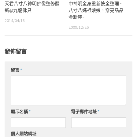
天君八寸八神明佛像整修翻
中神明金身重新按金整理。
新@九龍佛具
八寸八媽祖娘娘，穿亮晶晶
金新裝~
2014/04/18
2009/12/26
發佈留言
留言
*
顯示名稱
*
電子郵件地址
*
個人網站網址