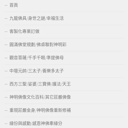
首頁
九龍佛具/身世之謎/幸福生活
客製化專業訂做
圓滿佛堂規劃/佛桌聯對神明彩
觀音菩薩/千手千眼/準提佛母
中壇元帥/三太子/養樂多太子
西方三聖/娑婆/三寶佛/護法/天王
神明佛像文化百科/其它莊嚴佛像
重現莊嚴金身/神明佛像重新修補
緣份與感動/感恩神佛牽緣分