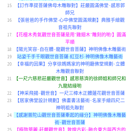
【訂作準提菩薩佛母木雕聯對】莊嚴圓滿佛堂~感恩郭
師兄
【張爸爸的手作佛堂-心中佛堂圓滿規劃】典雅手繪觀
音祖先聯對
【花檀木秀氣觀世音菩薩是用”雞翅木”雕刻的喲!】圓滿
平順
【陽光笑容~自在體~龍觀世音菩薩】神明佛像木雕藝術
站姿千手千眼觀世音菩薩-紅豆杉-神明佛像木雕藝術
【幸福的因果】分享徐媽媽家的神明廳佛堂規劃~立體
木雕觀音聯對
【一尺六慈悲莊嚴觀世音】感恩慈濟的徐師姐和師兄和
九龍結緣喲
【神采飛揚~觀世音】一尺三樟木正體蓮花觀世音菩薩
【居家佛堂設計規劃】佛畫書法藝術~名家手繪四尺二
神明祖先聯對
【感謝普陀山觀世音菩薩牽起的緣分】神明佛像木雕藝
術~觀世音菩薩
【極致華麗-莊嚴觀世音】敦煌古彩~融合東方與西方的