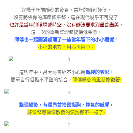
好幾十年前雕刻的帝君，當年的雕刻師傅，
沒有將佛像的底座修平整，這在現代幾乎不可見了!
也許是當年的環境或時空，沒有辦法要求到盡善盡美，
這一次的重新整理修復佛像金身，
師傅也一起圓滿處理了一些當年留下的小小遺憾。
小小的地方，用心再用心。
這些年中，呂大哥曾經不小心用
斷裂的雲彩
，
簡單自行粗糙不平整的接合，
師傅細心的重新修復著~
整理過後，有種昂首抬頭挺胸，神氣的感覺，
好像整尊佛像散發的氣勢都不一樣了~