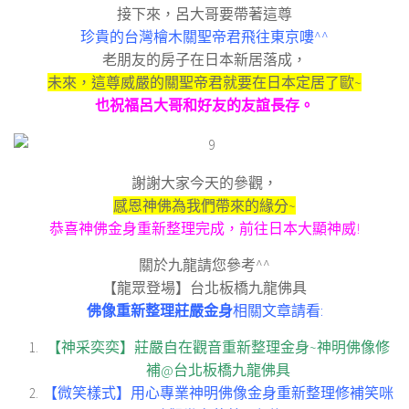
接下來，呂大哥要帶著這尊
珍貴的台灣檜木關聖帝君飛往東京嘍^^
老朋友的房子在日本新居落成，
未來，這尊威嚴的關聖帝君就要在日本定居了歐~
也祝福呂大哥和好友的友誼長存。
謝謝大家今天的參觀，
感恩神佛為我們帶來的緣分~
恭喜神佛金身重新整理完成，前往日本大顯神威!
關於九龍請您參考^^
【龍眾登場】台北板橋九龍佛具
佛像重新整理莊嚴金身
相關文章請看:
【神采奕奕】莊嚴自在觀音重新整理金身~神明佛像修
補@台北板橋九龍佛具
【微笑樣式】用心專業神明佛像金身重新整理修補笑咪