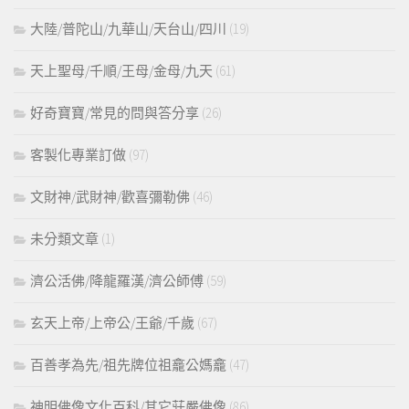
大陸/普陀山/九華山/天台山/四川
(19)
天上聖母/千順/王母/金母/九天
(61)
好奇寶寶/常見的問與答分享
(26)
客製化專業訂做
(97)
文財神/武財神/歡喜彌勒佛
(46)
未分類文章
(1)
濟公活佛/降龍羅漢/濟公師傅
(59)
玄天上帝/上帝公/王爺/千歲
(67)
百善孝為先/祖先牌位祖龕公媽龕
(47)
神明佛像文化百科/其它莊嚴佛像
(86)