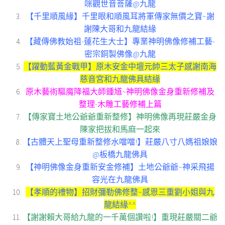
咪觀世音菩薩@九龍
【千里順風緣】千里眼和順風耳將軍傳家無價之寶~謝
謝陳大哥和九龍結緣
【藏傳佛教始祖-蓮花生大士】專業神明佛像修補工藝-
密宗銅製佛像@九龍
【躍動藍黃金戰甲】原木安金中壇元帥三太子感謝南海
慈音宮和九龍佛具結緣
原木藝術驅魔降福大師鍾馗~神明佛像金身重新修補及
整理-木雕工藝修補上篇
【傳家寶土地公爺爺重新整修】神明佛像再現莊嚴金身
陳家把拔和馬麻一起來
【古體天上聖母重新整修水噹噹!】莊嚴八寸八媽祖娘娘
@板橋九龍佛具
【神明佛像金身重新安金修補】土地公爺爺~神采飛揚
容光在九龍佛具
【孝順的禮物】招財彌勒佛修整~感恩三重劉小姐與九
龍結緣^^
【謝謝賴大哥給九龍的一千萬個讚啦!】重現莊嚴關二爺