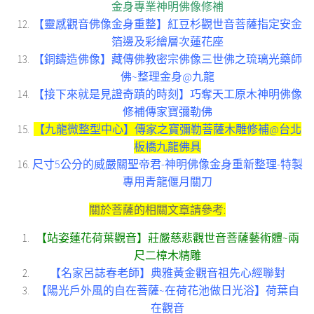
金身專業神明佛像修補
【靈感觀音佛像金身重整】紅豆杉觀世音菩薩指定安金
箔邊及彩繪層次蓮花座
【銅鑄造佛像】藏傳佛教密宗佛像三世佛之琉璃光藥師
佛~整理金身@九龍
【接下來就是見證奇蹟的時刻】巧奪天工原木神明佛像
修補傳家寶彌勒佛
【九龍微整型中心】傳家之寶彌勒菩薩木雕修補@台北
板橋九龍佛具
尺寸5公分的威嚴關聖帝君-神明佛像金身重新整理-特製
專用青龍偃月關刀
關於菩薩的相關文章請參考:
【站姿蓮花荷葉觀音】莊嚴慈悲觀世音菩薩藝術體~兩
尺二樟木精雕
【名家呂誌春老師】典雅黃金觀音祖先心經聯對
【陽光戶外風的自在菩薩~在荷花池做日光浴】荷葉自
在觀音