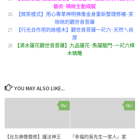
藝術~精緻生動細膩
【微笑樣式】用心專業神明佛像金身重新整理修補~笑
咪咪的觀世音菩薩
【行光合作用的綠檀木】觀世音菩薩一尺六~天然ㄟ尚
厚
【滴水蓮花觀世音菩薩】九品蓮花~魚躍龍門~一尺六樟
木精雕
YOU MAY ALSO LIKE...
0
0
【台北佛像整修】護法神王
『幸福的吳先生一家人』家