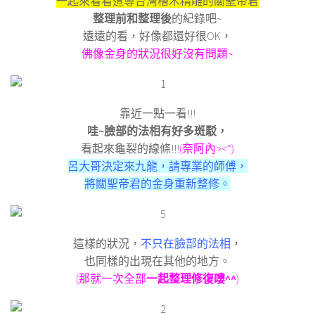
一起來看看這尊台灣檜木精雕的關聖帝君
整理前和整理後
的紀錄吧~
遠遠的看，好像都還好很OK，
佛像金身的狀況很好沒有問題~
靠近一點一看!!!
哇~臉部的法相有好多斑駁，
看起來龜裂的線條!!!
(奈阿內><“)
呂大哥決定來九龍，請專業的師傅，
將關聖帝君的金身重新整修。
這樣的狀況，
不只在臉部的法相
，
也同樣的出現在其他的地方。
(那就一次全部
一起整理修復嘍^^
)