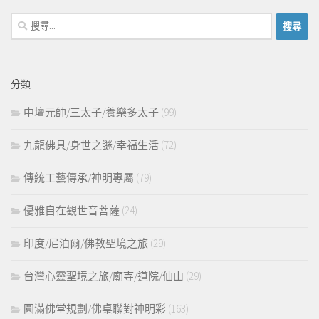
搜
尋
關
鍵
分類
字:
中壇元帥/三太子/養樂多太子
(99)
九龍佛具/身世之謎/幸福生活
(72)
傳統工藝傳承/神明專屬
(79)
優雅自在觀世音菩薩
(24)
印度/尼泊爾/佛教聖境之旅
(29)
台灣心靈聖境之旅/廟寺/道院/仙山
(29)
圓滿佛堂規劃/佛桌聯對神明彩
(163)