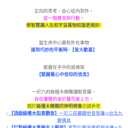
正向的思考，由心從內到外，
從一個善念到行動，
修智慧讓人生和宇宙萬物和諧更美好~
當生命中心靈和外在事物
達到巧妙的平衡時~【皆大歡喜】
緊握在手中的是佛珠
【緊握著心中信仰的信念】
一尺六的綠檀木精雕彌勒菩薩，
自在優雅的坐於蓮花座上方。
關於
綠檀木精雕的神明佛像
也請參考:
1.
【頂級綠檀木如意觀音】
一尺三莊嚴觀世音菩薩@台北九
龍佛具
2.
【訂製綠檀木黑臉天上聖母】
客製化朝天媽祖按金邊@九