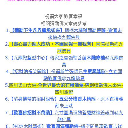
祝福大家 歡喜幸福
相關彌勒佛文章請參考:
1.
【彌勒下生凡界繼承如來】
梢楠木精雕彌勒菩薩~歡喜未
來佛@九龍佛具
2.
【盡心盡力助人成功，不圖回報一無我有】
圓滿彌勒@九
龍佛具
3.
【九龍微整型中心】傳家之寶彌勒菩薩
木雕修補
@九龍佛
具
4.
【招財納福笑開懷】祝福新竹張師兄
生意興隆
歐~立姿彌
勒歡喜佛@九龍佛具
5.
四川樂山大佛-
全世界最大的石雕佛像-
唐朝彌勒佛未來佛-
四川旅遊
6.
【隨身攜帶的招財組合】
五公分檀香木
精雕，原木直接雕
刻未上漆
7.
【歡喜佛招財不倒翁】
六寸圓滿彌勒菩薩財神爺報到@九
龍佛具
8.
【迷你木雕藝術】
歡喜圓滿彌勒佛
~讓空間呈現歡喜吉祥