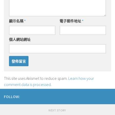
顯示名稱
*
電子郵件地址
*
個人網站網址
This site uses Akismet to reduce spam.
Learn how your
comment data is processed
.
FOLLOW:
NEXT STORY