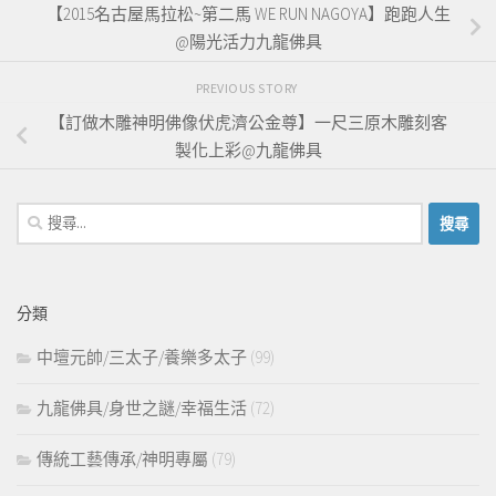
【2015名古屋馬拉松~第二馬 WE RUN NAGOYA】跑跑人生
@陽光活力九龍佛具
PREVIOUS STORY
【訂做木雕神明佛像伏虎濟公金尊】一尺三原木雕刻客
製化上彩@九龍佛具
搜
尋
關
鍵
分類
字:
中壇元帥/三太子/養樂多太子
(99)
九龍佛具/身世之謎/幸福生活
(72)
傳統工藝傳承/神明專屬
(79)