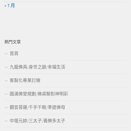
« 7 月
熱門文章
首頁
九龍佛具/身世之謎/幸福生活
客製化專業訂做
圓滿佛堂規劃/佛桌聯對神明彩
觀音菩薩/千手千眼/準提佛母
中壇元帥/三太子/養樂多太子