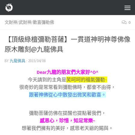
Skip to content
文財神/武財神/歡喜彌勒佛
0
【頂級綠檀彌勒菩薩】一貫道神明神尊佛像
原木雕刻@九龍佛具
BY
九龍佛具
·
2015/04/08
Dear九龍的朋友們大家好^O^
今天請到的主角是
笑呵呵的福氣彌勒~
很奇妙的是常常看到彌勒佛時，都會不由得，
跟著神佛從心中散發出微笑和歡喜。
彌勒菩薩仿佛在提醒也提點著我們，
感恩心，珍惜，知足常樂~
想著我們擁有的美好，感恩老天爺的賜與。