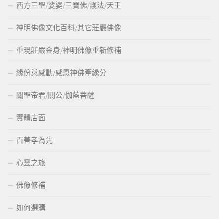
西方三聖/娑婆/三寶佛/護法/天王
神明佛像文化百科/其它莊嚴佛像
重現莊嚴金身/神明佛像重新修補
緣份與感動/感恩神佛牽緣分
關聖帝君/關公/伽藍菩薩
實體店面
百善孝為先
心靈之旅
佛像修補
如何選購