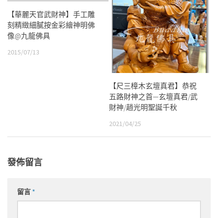
【華麗天官武財神】手工雕
刻精緻細膩按金彩繪神明佛
像@九龍佛具
2015/07/13
【尺三樟木玄壇真君】恭祝
五路財神之首—玄壇真君/武
財神/趙光明聖誕千秋
2021/04/25
發佈留言
留言
*