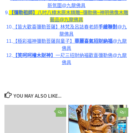
新氛圍@九龍佛具
9.
【彌勒祖師】
八吋八樟木原木精雕~彌勒佛~神明佛像木雕
藝品@九龍佛具
10.
【皆大歡喜彌勒菩薩】林梵及呂誌春老師
手繪聯對
@九
龍佛具
11.
【極彩福神彌勒菩薩與童子】
華麗喜氣招財納福
@九龍
佛具
12.
【笑呵呵檜木財神】
一尺三招財納福歡喜彌勒佛@九龍
佛具
YOU MAY ALSO LIKE...
0
0