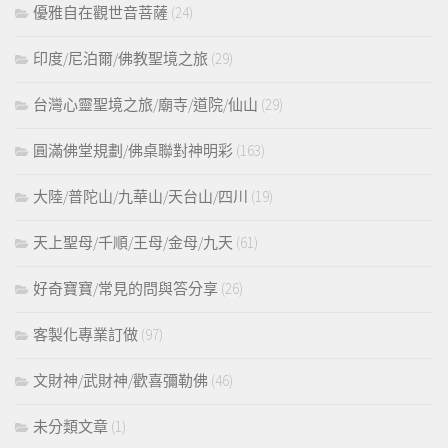
優雅自在觀世音菩薩
(24)
印度/尼泊爾/佛教聖境之旅
(29)
台灣心靈聖境之旅/廟寺/道院/仙山
(29)
圓滿佛堂規劃/佛桌聯對神明彩
(163)
大陸/普陀山/九華山/天台山/四川
(19)
天上聖母/千順/王母/金母/九天
(61)
好奇寶寶/常見的問與答分享
(26)
客製化專業訂做
(97)
文財神/武財神/歡喜彌勒佛
(46)
未分類文章
(1)