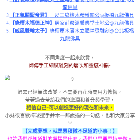
龍佛具
3.
【正氣關聖帝君】
一尺三綠檀木精雕關公@板橋九龍佛具
4.
【綠檀木福德正神】
居家莊嚴溫馨佛堂土地公@九龍佛具
5.
【威風雙輪太子】
綠檀原木實木立體精緻雕刻@台北板橋
九龍佛具
不同角度一起來欣賞，
師傅手工細膩雕刻的層次和靈感神韻~
過去已經無法改變，不需要再花時間用力懊悔，
帶著過去帶給我們的滋潤和養分與學習，
相信自己~可以創造更好的現在和未來，
小妹很喜歡棒球選手鈴木一郎說過的一句話，也和大家分享
^^
【完成夢想，就是累積微不足道的小事！】
也許我們都知道對的選擇是什麼，我們只需要堅持去做。