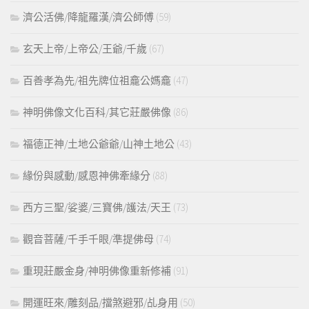
濟公活佛/降龍羅漢/濟公師傅
(59)
玄天上帝/上帝公/王爺/千歲
(67)
百善孝為先/祖先牌位祖龕公媽龕
(47)
神明佛像文化百科/其它莊嚴佛像
(86)
福德正神/土地公爺爺/山神土地公
(43)
緣份與感動/感恩神佛牽緣分
(88)
西方三聖/娑婆/三寶佛/護法/天王
(73)
觀音菩薩/千手千眼/準提佛母
(74)
重現莊嚴金身/神明佛像重新修補
(91)
開運旺來/雕刻品/擋煞避邪/乩身用
(50)