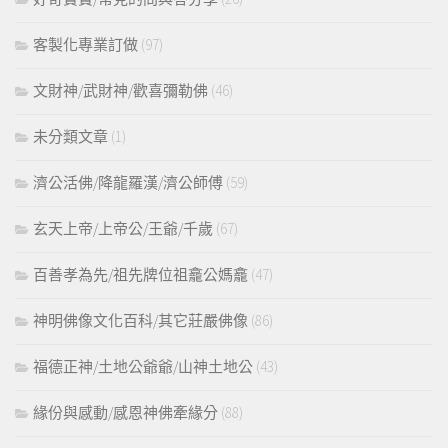
客製化專業訂做
(97)
文財神/武財神/歡喜彌勒佛
(46)
未分類文章
(1)
濟公活佛/降龍羅漢/濟公師傅
(59)
玄天上帝/上帝公/王爺/千歲
(67)
百善孝為先/祖先牌位祖龕公媽龕
(47)
神明佛像文化百科/其它莊嚴佛像
(86)
福德正神/土地公爺爺/山神土地公
(43)
緣份與感動/感恩神佛牽緣分
(88)