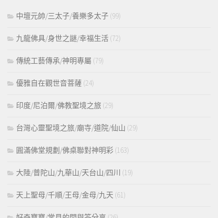
中壇元帥/三太子/養樂多太子
(99)
九龍佛具/身世之謎/幸福生活
(72)
傳統工藝傳承/神明專屬
(79)
優雅自在觀世音菩薩
(24)
印度/尼泊爾/佛教聖境之旅
(29)
台灣心靈聖境之旅/廟寺/道院/仙山
(29)
圓滿佛堂規劃/佛桌聯對神明彩
(163)
大陸/普陀山/九華山/天台山/四川
(19)
天上聖母/千順/王母/金母/九天
(61)
好奇寶寶/常見的問與答分享
(26)