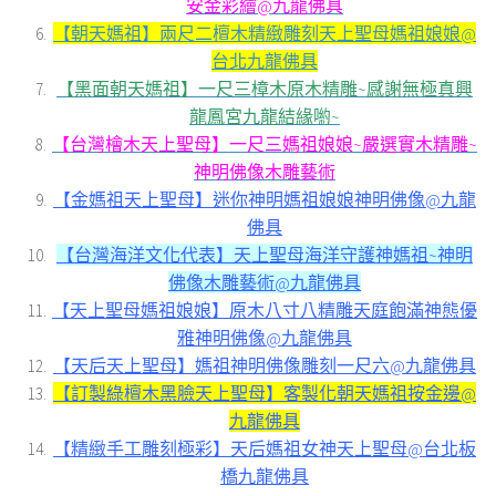
安金彩繪@九龍佛具
【朝天媽祖】兩尺二檀木精緻雕刻天上聖母媽祖娘娘@
台北九龍佛具
【黑面朝天媽祖】一尺三樟木原木精雕~感謝無極真興
龍鳳宮九龍結緣喲~
【台灣檜木天上聖母】一尺三媽祖娘娘~嚴選實木精雕~
神明佛像木雕藝術
【金媽祖天上聖母】迷你神明媽祖娘娘神明佛像@九龍
佛具
【台灣海洋文化代表】天上聖母海洋守護神媽祖~神明
佛像木雕藝術@九龍佛具
【天上聖母媽祖娘娘】原木八寸八精雕天庭飽滿神態優
雅神明佛像@九龍佛具
【天后天上聖母】媽祖神明佛像雕刻一尺六@九龍佛具
【訂製綠檀木黑臉天上聖母】客製化朝天媽祖按金邊@
九龍佛具
【精緻手工雕刻極彩】天后媽祖女神天上聖母@台北板
橋九龍佛具