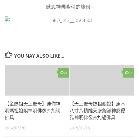
感恩神佛牽引的緣份~
YOU MAY ALSO LIKE...
0
2
【金媽祖天上聖母】迷你神
【天上聖母媽祖娘娘】原木
明媽祖娘娘神明佛像@九龍
八寸八精雕天庭飽滿神態優
佛具
雅神明佛像@九龍佛具
2014/07/20
2015/01/15