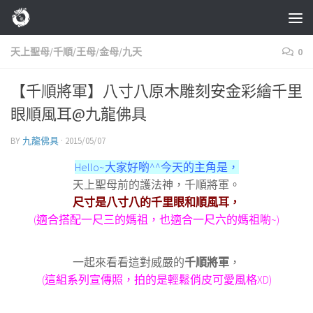
Skip to content
天上聖母/千順/王母/金母/九天
0
【千順將軍】八寸八原木雕刻安金彩繪千里
眼順風耳@九龍佛具
BY
九龍佛具
·
2015/05/07
Hello~大家好喲^^今天的主角是，
天上聖母前的護法神，千順將軍。
尺寸是八寸八的千里眼和順風耳，
(適合搭配一尺三的媽祖，也適合一尺六的媽祖喲~)
一起來看看這對威嚴的
千順將軍
，
(這組系列宣傳照，拍的是輕鬆俏皮可愛風格XD)