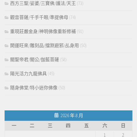
西方三聖/娑婆/三寶佛/護法/天王
(73)
觀音菩薩/千手千眼/準提佛母
(74)
重現莊嚴金身/神明佛像重新修補
(91)
開運旺來/雕刻品/擋煞避邪/乩身用
(50)
關聖帝君/關公/伽藍菩薩
(58)
陽光活力九龍佛具
(45)
隨身佛堂/特小迷你佛像
(50)
2026 年 8 月
一
二
三
四
五
六
日
1
2