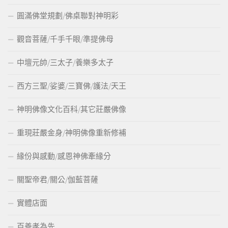
圓滿佛堂規劃/佛桌聯對神明彩
觀音菩薩/千手千眼/準提佛母
中壇元帥/三太子/養樂多太子
西方三聖/娑婆/三寶佛/護法/天王
神明佛像文化百科/其它莊嚴佛像
重現莊嚴金身/神明佛像重新修補
緣份與感動/感恩神佛牽緣分
關聖帝君/關公/伽藍菩薩
實體店面
百善孝為先