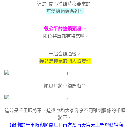
這是~開心拍照時都要來的~
可愛搶鏡頭系列^^
很公平的搶鏡頭呀^^
兩位將軍都有特寫喲~
一起合照過後，
接著是帥氣的個人照嘍^^
順風耳將軍獨照啦^^
這尊是千里眼將軍，這邊也和大家分享不同雕刻體像的千順
將軍，
【很潮的千里眼與順風耳】南方澳南天宮天上聖母媽祖廟