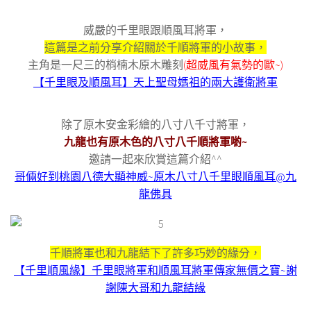
威嚴的千里眼跟順風耳將軍，
這篇是之前分享介紹關於千順將軍的小故事，
主角是一尺三的梢楠木原木雕刻
(超威風有氣勢的歐~)
【千里眼及順風耳】天上聖母媽祖的兩大護衛將軍
除了原木安金彩繪的八寸八千寸將軍，
九龍也有原木色的八寸八千順將軍喲~
邀請一起來欣賞這篇介紹^^
哥倆好到桃園八德大顯神威~原木八寸八千里眼順風耳@九
龍佛具
千順將軍也和九龍結下了許多巧妙的緣分，
【千里順風緣】千里眼將軍和順風耳將軍傳家無價之寶~謝
謝陳大哥和九龍結緣