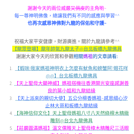
謝謝今天的兩位威嚴
又俏皮
的主角喲~
每一尊神明佛像，總讓我們有不同的感應與學習^^
也再次感恩神佛對九龍的保佑和守護~
祝福大家平安健康，財源廣進。關於九龍請參考^^
【龍眾登場】龍年帥氣九龍太子@台北板橋九龍佛具
相關
媽祖
的文章請看
謝謝大家今天的欣賞和參觀
:
【蝦咪!我家媽祖神明衣上怎麼有魷魚和螃蟹阿?眼花咩
@@】台北板橋九龍佛具
【天上聖母大顯神威】媽祖搭機往香港開光安座感謝善
良的葉小姐和九龍結緣
【天上派來的親切大使】五公分檀香媽祖~感恩細心汐
止林大哥和板橋九龍結緣
【海神信仰文化】天上聖母媽祖八寸八天然綠檀木精緻
雕刻@台北九龍佛具
【莊嚴圓滿媽祖】溫文儒雅天上聖母樟木精雕尺三活眼