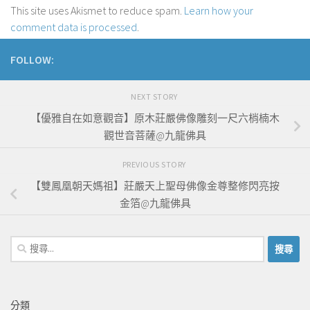
This site uses Akismet to reduce spam.
Learn how your
comment data is processed
.
FOLLOW:
NEXT STORY
【優雅自在如意觀音】原木莊嚴佛像雕刻一尺六梢楠木
觀世音菩薩@九龍佛具
PREVIOUS STORY
【雙鳳凰朝天媽祖】莊嚴天上聖母佛像金尊整修閃亮按
金箔@九龍佛具
搜
尋
關
鍵
分類
字: