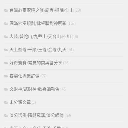
台灣心靈聖境之旅/廟寺/道院/仙山
(29)
圓滿佛堂規劃/佛桌聯對神明彩
(163)
大陸/普陀山/九華山/天台山/四川
(19)
天上聖母/千順/王母/金母/九天
(61)
好奇寶寶/常見的問與答分享
(26)
客製化專業訂做
(97)
文財神/武財神/歡喜彌勒佛
(46)
未分類文章
(1)
濟公活佛/降龍羅漢/濟公師傅
(59)