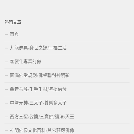
熱門文章
首頁
九龍佛具/身世之謎/幸福生活
客製化專業訂做
圓滿佛堂規劃/佛桌聯對神明彩
觀音菩薩/千手千眼/準提佛母
中壇元帥/三太子/養樂多太子
西方三聖/娑婆/三寶佛/護法/天王
神明佛像文化百科/其它莊嚴佛像