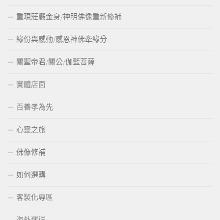
重現莊嚴金身/神明佛像重新修補
緣份與感動/感恩神佛牽緣分
關聖帝君/關公/伽藍菩薩
實體店面
百善孝為先
心靈之旅
佛像修補
如何選購
客製化專區
海外運送