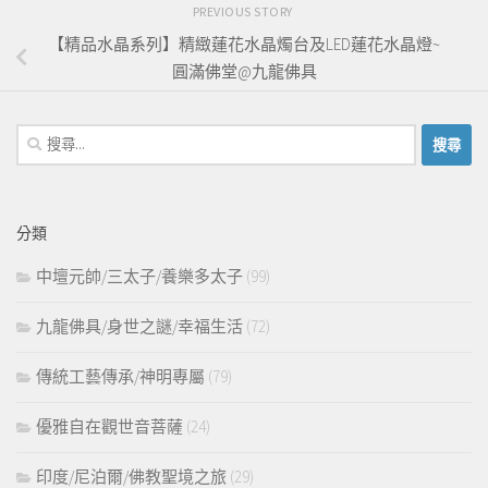
PREVIOUS STORY
【精品水晶系列】精緻蓮花水晶燭台及LED蓮花水晶燈~
圓滿佛堂@九龍佛具
搜
尋
關
鍵
分類
字:
中壇元帥/三太子/養樂多太子
(99)
九龍佛具/身世之謎/幸福生活
(72)
傳統工藝傳承/神明專屬
(79)
優雅自在觀世音菩薩
(24)
印度/尼泊爾/佛教聖境之旅
(29)