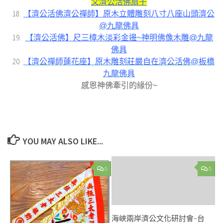
父濟公活佛扇子
【濟公活佛濟公禪師】原木立體雕刻八寸八座山頭濟公
@九龍佛具
【濟公活佛】尺三樟木淡彩金邊~神明佛像木雕@九龍
佛具
【濟公禪師蓮花座】原木雕刻莊嚴自在濟公活佛@板橋
九龍佛具
感恩神佛牽引的緣份~
YOU MAY ALSO LIKE...
0
0
海峽兩岸濟公文化研討會–台