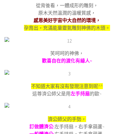
從背後看，一體成形的雕刻，
原木天然溫潤的溫暖質感，
感恩美好宇宙中大自然的環境，
孕育出，充滿能量靈氣雕刻神佛的木頭。
笑呵呵的神佛，
歡喜自在的渡化有緣人~
不知道大家有沒有發現注意到呢^^
這尊濟公師父是用
左手持扇
的歐~
濟公師父的手勢，
訂做體濟公:
左手持扇，右手拿葫蘆~