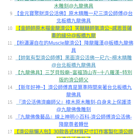
木雕刻@九龍佛具
【金元寶聚財濟公活佛】原木精雕一尺三濟公師傅@台
北板橋九龍佛具
【金帥帥原木描金龍濟公】笑瞇瞇帥氣濟公~感恩菩薩
牽的緣分@板橋九龍
【粉瀟灑自在的Muscle龍濟公】降龍羅漢@板橋九龍佛
具
【帥氣有型濟公師傅】黑面濟公活佛一尺六~檀木精雕
@台北板橋九龍佛具
【九龍佛具】三芝貝殼廟~富福頂山寺~十八羅漢~特別
版的濟公師父
【新年好神~】濟公師傅真是算準時間來著台北板橋九
龍佛具
『濟公活佛濟癲師父』樟木原木雕刻-白身未上保護漆
@九龍佛像雕刻
『九龍佛像藝品』線上神明小百科-濟公師傅濟公活佛-
降龍尊者轉世
【濟公扇懶人包】30款各式材質尺寸訂作客製化濟公師