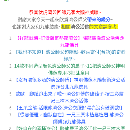
恭喜伏虎濟公回師兄家大顯神威嘍~
謝謝大家今天一起來欣賞濟公師父
帶來的緣分
~
也謝謝大家和九龍結緣~
相關
濟公活佛
的文章請參考:
【祥龍獻瑞~訂做體氣勢龍濟公】降龍羅漢濟公活佛@
九龍佛具
【我也不知道】濟公師父超幽默~歡喜寄付(台語)的奇妙
經歷~
14款不同造型顏色濟公師父的扇子~11把濟公師父神明
佛像專用-3把乩童用!
【沒有喝很多酒的濟公師傅】神明佛像木雕藝術濟公活
佛@台北九龍佛具
歐歐！腳趾跑出來了啦～濟公師傅的破鞋子-按金彩繪
尺三樟木濟公活佛
【五爪金龍-活眼龍濟公-濟公衣服好漂亮沒有破洞歐!】
【從容優雅，幽默自在】一尺三原木植髮植眉-龍濟公
師傅@九龍佛具
【好自在的酒桶濟公】降龍羅漢濟公活佛一尺三樟木原