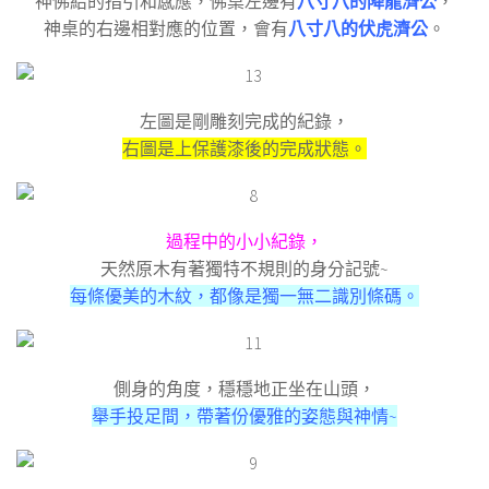
神佛給的指引和感應，佛桌左邊有
八寸八的降龍濟公
，
神桌的右邊相對應的位置，會有
八寸八的伏虎濟公
。
左圖是剛雕刻完成的紀錄，
右圖是上保護漆後的完成狀態。
過程中的小小紀錄，
天然原木有著獨特不規則的身分記號~
每條優美的木紋，都像是獨一無二識別條碼。
側身的角度，穩穩地正坐在山頭，
舉手投足間，帶著份優雅的姿態與神情~