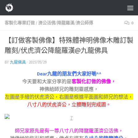
Skip to content
客製化專業訂做
/
濟公活佛/降龍羅漢/濟公師傅
0
【訂做客製佛像】特殊體神明佛像木雕訂製
雕刻/伏虎濟公降龍羅漢@九龍佛具
BY
九龍佛具
·
2015/05/29
Dear九龍的朋友們大家好喲^^
今天要和大家分享的是
客製化訂做的佛像，
神佛給師兄的雕刻靈感應，
左圖是手繪的伏虎濟公，右圖是根據平面圖和師兄的想法，
八寸八的伏虎濟公，立體雕刻完成圖。
師兄家原先是有一尊八寸八的降龍羅漢濟公活佛，