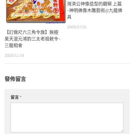
灣濟公神像造型的觀察 上篇
~神明佛像木雕藝術@九龍佛
具
2009/07/01
【訂做尺六三角令旗】無極
昊天混元鴻鈞三太老祖敕令~
三龍相會
2020/11/18
發佈留言
留言
*