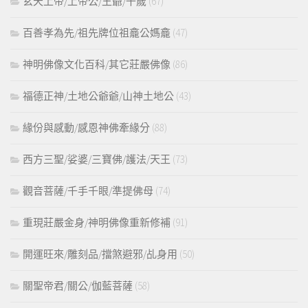
玄天上帝/上帝公/王爺/千歲
(67)
百善孝為先/祖先牌位祖龕公媽龕
(47)
神明佛像文化百科/其它莊嚴佛像
(86)
福德正神/土地公爺爺/山神土地公
(43)
緣份與感動/感恩神佛牽緣分
(88)
西方三聖/娑婆/三寶佛/護法/天王
(73)
觀音菩薩/千手千眼/準提佛母
(74)
重現莊嚴金身/神明佛像重新修補
(91)
開運旺來/雕刻品/擋煞避邪/乩身用
(50)
關聖帝君/關公/伽藍菩薩
(58)