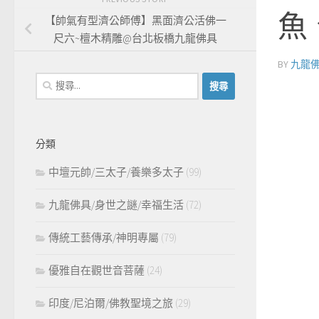
魚
【帥氣有型濟公師傅】黑面濟公活佛一
尺六~檀木精雕@台北板橋九龍佛具
BY
九龍
搜
尋
關
鍵
分類
字:
中壇元帥/三太子/養樂多太子
(99)
九龍佛具/身世之謎/幸福生活
(72)
傳統工藝傳承/神明專屬
(79)
優雅自在觀世音菩薩
(24)
印度/尼泊爾/佛教聖境之旅
(29)