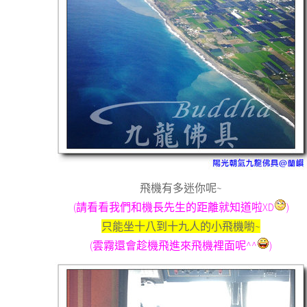
飛機有多迷你呢~
(請看看我們和機長先生的距離就知道啦XD
)
只能坐十八到十九人的小飛機喲~
(雲霧還會趁機飛進來飛機裡面呢^^
)