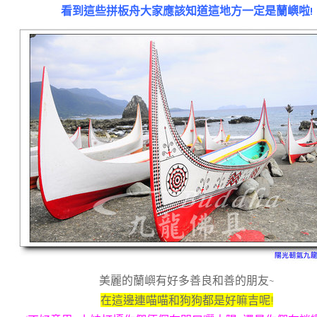
看到這些拼板舟大家應該知道這地方一定是蘭嶼啦!
美麗的蘭嶼有好多善良和善的朋友~
在這邊連喵喵和狗狗都是好嘛吉呢!