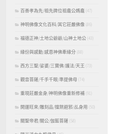
百善孝為先/祖先牌位祖龕公媽龕
(47)
神明佛像文化百科/其它莊嚴佛像
(86)
福德正神/土地公爺爺/山神土地公
(43)
緣份與感動/感恩神佛牽緣分
(88)
西方三聖/娑婆/三寶佛/護法/天王
(73)
觀音菩薩/千手千眼/準提佛母
(74)
重現莊嚴金身/神明佛像重新修補
(91)
開運旺來/雕刻品/擋煞避邪/乩身用
(50)
關聖帝君/關公/伽藍菩薩
(58)