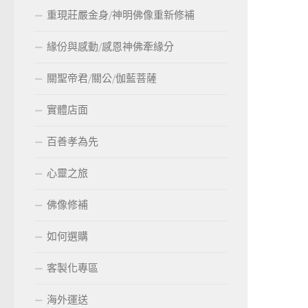
重現莊嚴金身/神明佛像重新修補
緣份與感動/感恩神佛牽緣分
關聖帝君/關公/伽藍菩薩
實體店面
百善孝為先
心靈之旅
佛像修補
如何選購
客製化專區
海外運送