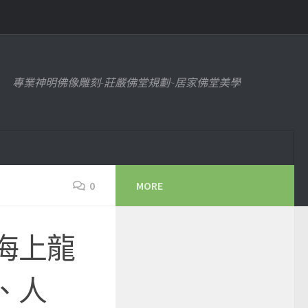
專業神明佛像雕刻-莊嚴佛堂規劃~居家佛堂美學
0
MORE
海上龍
、人