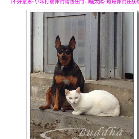
(不好意思~小妹打擾你們倆個在門口曬太陽~還是你們在談