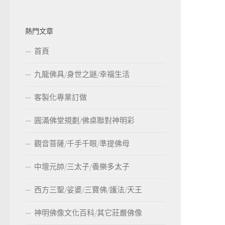
熱門文章
首頁
九龍佛具/身世之謎/幸福生活
客製化專業訂做
圓滿佛堂規劃/佛桌聯對神明彩
觀音菩薩/千手千眼/準提佛母
中壇元帥/三太子/養樂多太子
西方三聖/娑婆/三寶佛/護法/天王
神明佛像文化百科/其它莊嚴佛像