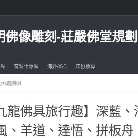
明佛像雕刻-莊嚴佛堂規劃
為先
客製化專區
海外運送
年份換算
力九龍佛具
九龍佛具旅行趣】深藍、
風、羊道、達悟、拼板舟