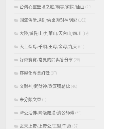
台灣心靈聖境之旅/廟寺/道院/仙山
(29)
圓滿佛堂規劃/佛桌聯對神明彩
(163)
大陸/普陀山/九華山/天台山/四川
(19)
天上聖母/千順/王母/金母/九天
(61)
好奇寶寶/常見的問與答分享
(26)
客製化專業訂做
(97)
文財神/武財神/歡喜彌勒佛
(46)
未分類文章
(1)
濟公活佛/降龍羅漢/濟公師傅
(59)
玄天上帝/上帝公/王爺/千歲
(67)