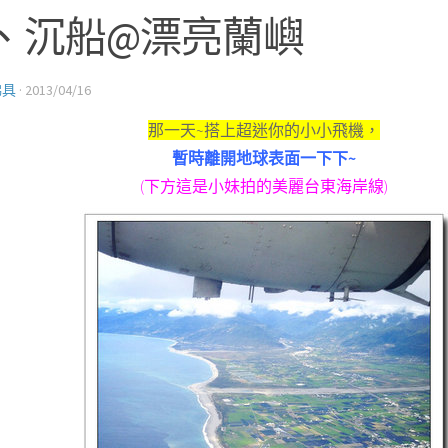
、沉船@漂亮蘭嶼
佛具
·
2013/04/16
那一天~搭上超迷你的小小飛機，
暫時離開地球表面一下下~
(下方這是小妹拍的美麗台東海岸線)