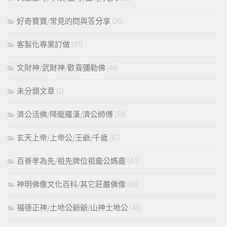
好奇寶寶/常見的問與答分享
(26)
客製化專業訂做
(97)
文財神/武財神/歡喜彌勒佛
(46)
未分類文章
(1)
濟公活佛/降龍羅漢/濟公師傅
(59)
玄天上帝/上帝公/王爺/千歲
(67)
百善孝為先/祖先牌位祖龕公媽龕
(47)
神明佛像文化百科/其它莊嚴佛像
(86)
福德正神/土地公爺爺/山神土地公
(43)