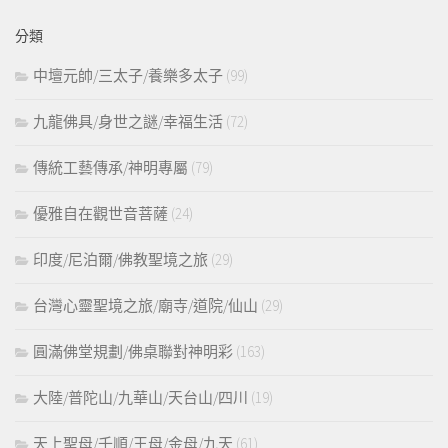
鍵
分類
字:
中壇元帥/三太子/養樂多太子
(99)
九龍佛具/身世之謎/幸福生活
(72)
傳統工藝傳承/神明專屬
(79)
優雅自在觀世音菩薩
(24)
印度/尼泊爾/佛教聖境之旅
(29)
台灣心靈聖境之旅/廟寺/道院/仙山
(29)
圓滿佛堂規劃/佛桌聯對神明彩
(163)
大陸/普陀山/九華山/天台山/四川
(19)
天上聖母/千順/王母/金母/九天
(61)