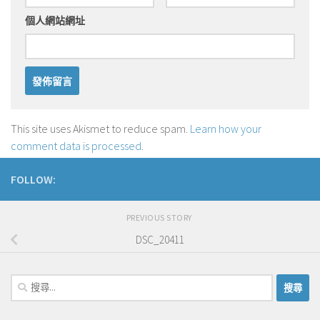
個人網站網址
This site uses Akismet to reduce spam.
Learn how your
comment data is processed
.
FOLLOW:
PREVIOUS STORY
DSC_20411
搜
尋
關