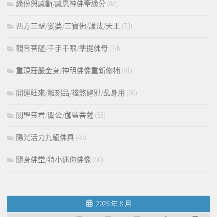
緣份與感動/感恩神佛牽緣分
(88)
西方三聖/娑婆/三寶佛/護法/天王
(73)
觀音菩薩/千手千眼/準提佛母
(74)
重現莊嚴金身/神明佛像重新修補
(91)
開運旺來/雕刻品/擋煞避邪/乩身用
(50)
關聖帝君/關公/伽藍菩薩
(58)
陽光活力九龍佛具
(45)
隨身佛堂/特小迷你佛像
(50)
2026 年 8 月