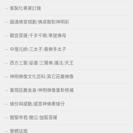
客製化專業訂做
圓滿佛堂規劃/佛桌聯對神明彩
觀音菩薩/千手千眼/準提佛母
中壇元帥/三太子/養樂多太子
西方三聖/娑婆/三寶佛/護法/天王
神明佛像文化百科/其它莊嚴佛像
重現莊嚴金身/神明佛像重新修補
緣份與感動/感恩神佛牽緣分
關聖帝君/關公/伽藍菩薩
實體店面