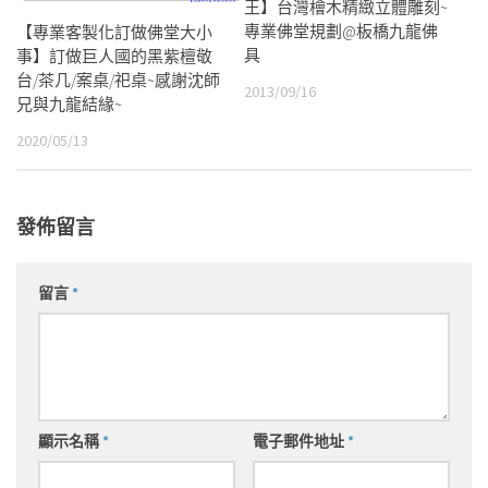
王】台灣檜木精緻立體雕刻~
專業佛堂規劃@板橋九龍佛
【專業客製化訂做佛堂大小
具
事】訂做巨人國的黑紫檀敬
台/茶几/案桌/祀桌~感謝沈師
2013/09/16
兄與九龍結緣~
2020/05/13
發佈留言
留言
*
顯示名稱
*
電子郵件地址
*