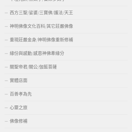
西方三聖/娑婆/三寶佛/護法/天王
神明佛像文化百科/其它莊嚴佛像
重現莊嚴金身/神明佛像重新修補
緣份與感動/感恩神佛牽緣分
關聖帝君/關公/伽藍菩薩
實體店面
百善孝為先
心靈之旅
佛像修補