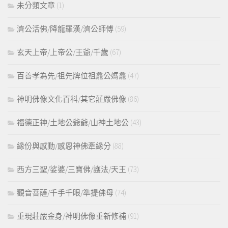
未分類文章
(1)
濟公活佛/降龍羅漢/濟公師傅
(59)
玄天上帝/上帝公/王爺/千歲
(67)
百善孝為先/祖先牌位祖龕公媽龕
(47)
神明佛像文化百科/其它莊嚴佛像
(86)
福德正神/土地公爺爺/山神土地公
(43)
緣份與感動/感恩神佛牽緣分
(88)
西方三聖/娑婆/三寶佛/護法/天王
(73)
觀音菩薩/千手千眼/準提佛母
(74)
重現莊嚴金身/神明佛像重新修補
(91)