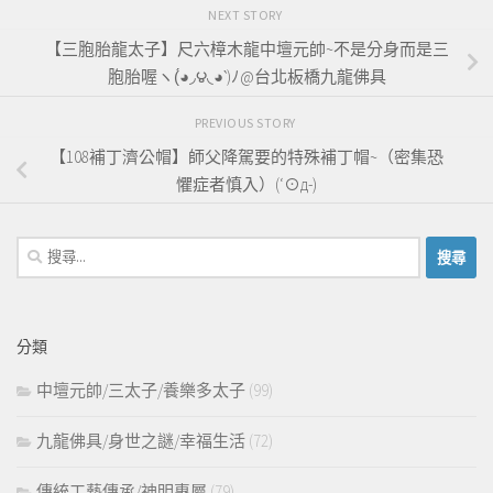
NEXT STORY
【三胞胎龍太子】尺六樟木龍中壇元帥~不是分身而是三
胞胎喔ヽ(́◕◞౪◟◕‵)ﾉ@台北板橋九龍佛具
PREVIOUS STORY
【108補丁濟公帽】師父降駕要的特殊補丁帽~（密集恐
懼症者慎入）(‘⊙д-)
搜
尋
關
鍵
分類
字:
中壇元帥/三太子/養樂多太子
(99)
九龍佛具/身世之謎/幸福生活
(72)
傳統工藝傳承/神明專屬
(79)