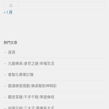
31
« 7 月
熱門文章
首頁
九龍佛具/身世之謎/幸福生活
客製化專業訂做
圓滿佛堂規劃/佛桌聯對神明彩
觀音菩薩/千手千眼/準提佛母
中壇元帥/三太子/養樂多太子