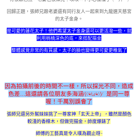
回歸正題，張師兄跟老婆還有同行友人一起來到九龍選天慈宮
的太子金身。
是可愛的蓮花太子！他們希望太子金身還可以更活潑一些，就
利用梢楠深色的底，來搭配描金
整體感覺非常的有質感，太子的臉也變得更可愛更稚氣了
因為拍攝前後的時間不一樣，所以採光不同，造成
色差…這還請各位朋友多海涵⁄(⁄ ⁄•⁄ω⁄•⁄ ⁄)⁄ 是同一尊
喔！千萬別誤會了
張師兄還另外幫妹妹挑了一尊家神「玄天上帝」，雖然是顏色
較淺的香樟木，但做完描金，帥度爆錶了
師傅的工藝真是令人嘆為觀止呀~