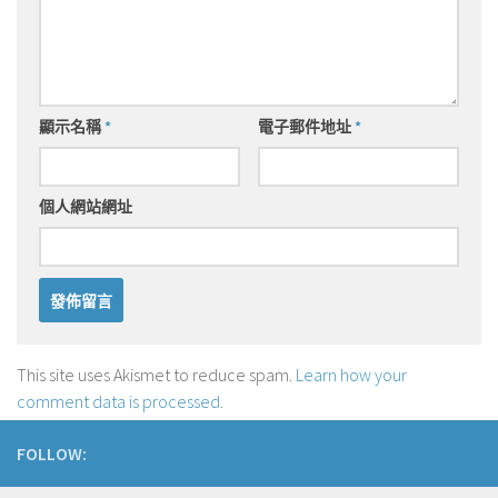
顯示名稱
*
電子郵件地址
*
個人網站網址
This site uses Akismet to reduce spam.
Learn how your
comment data is processed
.
FOLLOW: