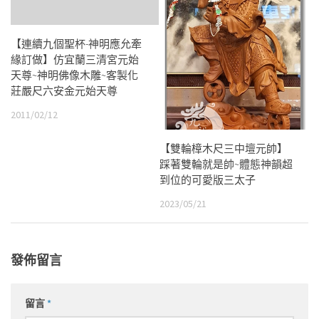
【連續九個聖杯-神明應允牽
緣訂做】仿宜蘭三清宮元始
天尊~神明佛像木雕~客製化
莊嚴尺六安金元始天尊
2011/02/12
【雙輪樟木尺三中壇元帥】
踩著雙輪就是帥~體態神韻超
到位的可愛版三太子
2023/05/21
發佈留言
留言
*