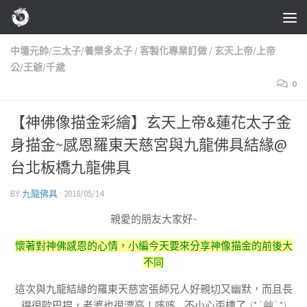
Skip to content
中壇元帥/三太子/養樂多太子
/
客製化專業訂做
/
玄天上帝/上帝
公/王爺/千歲
0
【神佛像描金彩繪】玄天上帝&蓮花太子金
身描金~感恩羅東天慈宮與九龍佛具結緣@
台北板橋九龍佛具
BY
九龍佛具
·
2018/05/14
親愛的朋友大家好~
懷著對神佛感恩的心情，小編今天要來分享神像描金的前後大
不同
這次與九龍結緣的羅東天慈宮張師兄人好親切又幽默，而且長
得很歐巴捏，老婆也很漂亮！咳咳…不小心歪樓了 (*´艸`*)