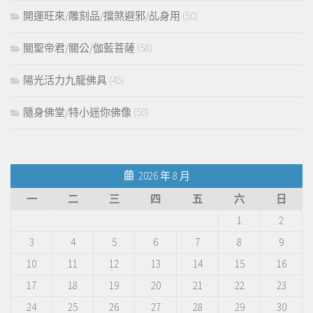
開運旺來/雕刻品/擋煞避邪/乩身用
(50)
關聖帝君/關公/伽藍菩薩
(58)
陽光活力九龍佛具
(45)
隨身佛堂/特小迷你佛像
(50)
2026 年 8 月
一
二
三
四
五
六
日
1
2
3
4
5
6
7
8
9
10
11
12
13
14
15
16
17
18
19
20
21
22
23
24
25
26
27
28
29
30