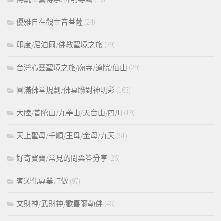
優雅自在觀世音菩薩
(24)
印度/尼泊爾/佛教聖境之旅
(29)
台灣心靈聖境之旅/廟寺/道院/仙山
(29)
圓滿佛堂規劃/佛桌聯對神明彩
(163)
大陸/普陀山/九華山/天台山/四川
(19)
天上聖母/千順/王母/金母/九天
(61)
好奇寶寶/常見的問與答分享
(26)
客製化專業訂做
(97)
文財神/武財神/歡喜彌勒佛
(46)