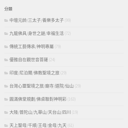
鍵
分類
字:
中壇元帥/三太子/養樂多太子
(99)
九龍佛具/身世之謎/幸福生活
(72)
傳統工藝傳承/神明專屬
(79)
優雅自在觀世音菩薩
(24)
印度/尼泊爾/佛教聖境之旅
(29)
台灣心靈聖境之旅/廟寺/道院/仙山
(29)
圓滿佛堂規劃/佛桌聯對神明彩
(163)
大陸/普陀山/九華山/天台山/四川
(19)
天上聖母/千順/王母/金母/九天
(61)