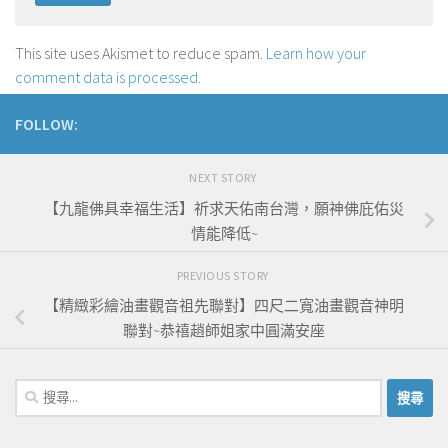
This site uses Akismet to reduce spam.
Learn how your
comment data is processed
.
FOLLOW:
NEXT STORY
【九龍佛具幸福生活】祈求天佑南台灣，願神佛庇佑災
情能降低~
PREVIOUS STORY
【精緻彩繪油畫觀音祖先聯對】四尺二寬油畫觀音神明
聯對~恭禧趙師姐家中圓滿安座
搜
尋
關