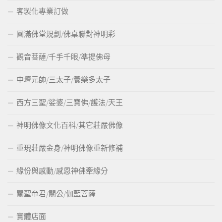
客製化專業訂做
圓滿佛堂規劃/佛桌聯對神明彩
觀音菩薩/千手千眼/準提佛母
中壇元帥/三太子/養樂多太子
西方三聖/娑婆/三寶佛/護法/天王
神明佛像文化百科/其它莊嚴佛像
重現莊嚴金身/神明佛像重新修補
緣份與感動/感恩神佛牽緣分
關聖帝君/關公/伽藍菩薩
實體店面