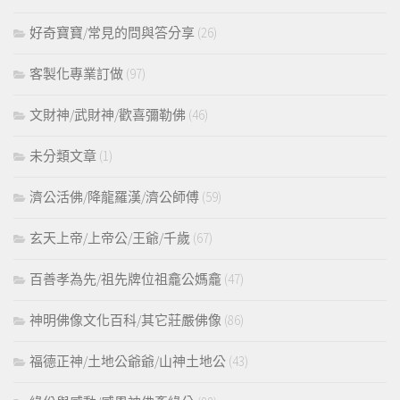
好奇寶寶/常見的問與答分享
(26)
客製化專業訂做
(97)
文財神/武財神/歡喜彌勒佛
(46)
未分類文章
(1)
濟公活佛/降龍羅漢/濟公師傅
(59)
玄天上帝/上帝公/王爺/千歲
(67)
百善孝為先/祖先牌位祖龕公媽龕
(47)
神明佛像文化百科/其它莊嚴佛像
(86)
福德正神/土地公爺爺/山神土地公
(43)