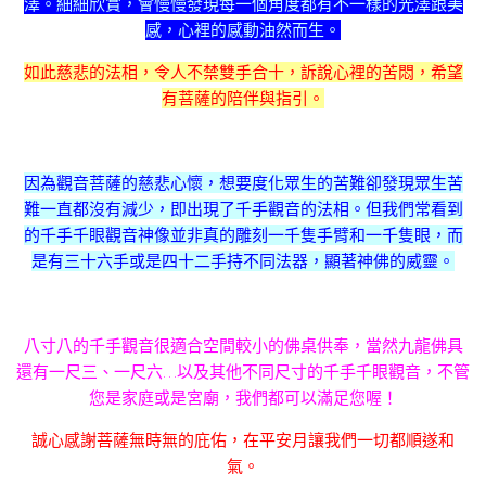
澤。細細欣賞，會慢慢發現每一個角度都有不一樣的光澤跟美
感，心裡的感動油然而生。
如此慈悲的法相，令人不禁雙手合十，訴說心裡的苦悶，希望
有菩薩的陪伴與指引。
因為觀音菩薩的慈悲心懷，想要度化眾生的苦難卻發現眾生苦
難一直都沒有減少，即出現了千手觀音的法相。但我們常看到
的千手千眼觀音神像並非真的雕刻一千隻手臂和一千隻眼，而
是有三十六手或是四十二手持不同法器，顯著神佛的威靈。
八寸八的千手觀音很適合空間較小的佛桌供奉，當然九龍佛具
還有一尺三、一尺六…以及其他不同尺寸的千手千眼觀音，不管
您是家庭或是宮廟，我們都可以滿足您喔！
誠心感謝菩薩無時無的庇佑，在平安月讓我們一切都順遂和
氣。