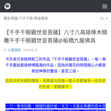
Skip to content
觀音菩薩/千手千眼/準提佛母
4
【千手千眼觀世音菩薩】八寸八高級樟木精
雕千手千眼觀世音菩薩@板橋九龍佛具
BY
九龍佛具
·
2018/08/26
今天來分享耗時耗工的作品「千手千眼觀世音菩薩」。每一尊
千手觀音都是師傅圓滿的作品，因為所需花的時間跟心力都是
其他神尊的雙倍，甚至三倍。
因為天然木頭的關係，背面毫光的每一隻小手都會有一些天然
的色差，更顯層次。
一刀一筆地刻劃，細細的磨砂紙一次又一次磨出美麗的原木潤