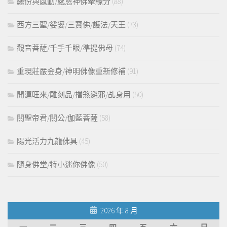
緣份與感動/感恩神佛牽緣分
(88)
西方三聖/娑婆/三寶佛/護法/天王
(73)
觀音菩薩/千手千眼/準提佛母
(74)
重現莊嚴金身/神明佛像重新修補
(91)
開運旺來/雕刻品/擋煞避邪/乩身用
(50)
關聖帝君/關公/伽藍菩薩
(58)
陽光活力九龍佛具
(45)
隨身佛堂/特小迷你佛像
(50)
2026 年 8 月