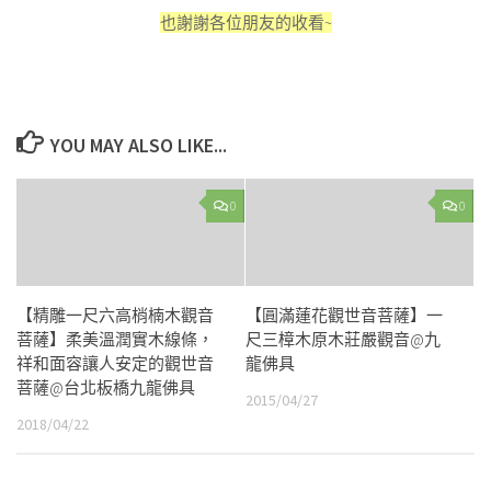
也謝謝各位朋友的收看~
YOU MAY ALSO LIKE...
0
0
【精雕一尺六高梢楠木觀音
【圓滿蓮花觀世音菩薩】一
菩薩】柔美溫潤實木線條，
尺三樟木原木莊嚴觀音@九
祥和面容讓人安定的觀世音
龍佛具
菩薩@台北板橋九龍佛具
2015/04/27
2018/04/22