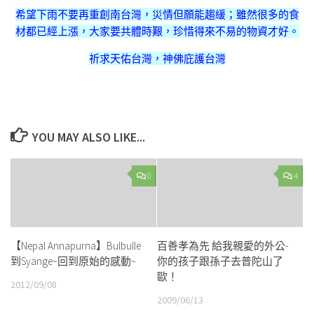
希望下雨不要再重創南台灣，災情但願能趨緩；雖然很多的食
材都已經上漲，大家要共體時艱，珍惜得來不易的物資才好。
祈求天佑台灣，神佛庇護台灣
YOU MAY ALSO LIKE...
0
4
【Nepal Annapurna】Bulbulle
百善孝為先 給我親愛的外公-
到Syange~回到原始的感動~
你的孩子跟孫子去普陀山了
歐！
2012/09/08
2009/06/13