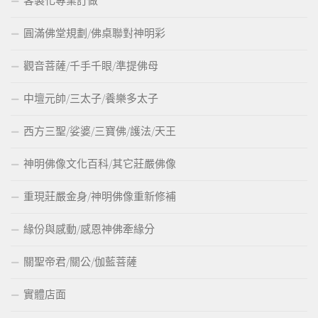
客製化專業訂做
圓滿佛堂規劃/佛桌聯對神明彩
觀音菩薩/千手千眼/準提佛母
中壇元帥/三太子/養樂多太子
西方三聖/娑婆/三寶佛/護法/天王
神明佛像文化百科/其它莊嚴佛像
重現莊嚴金身/神明佛像重新修補
緣份與感動/感恩神佛牽緣分
關聖帝君/關公/伽藍菩薩
實體店面