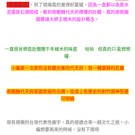
千年大檜木
，到了現場真的覺得好震憾，
因為一直都以為是水
泥還是石頭砌成。看到南鯤鯓代天府牌樓的壯觀，真的很佩服
國寶級大師王棉木的設計概念。
一直很肖想造近聞聞千年檜木的味道……哈哈…但真的只 能想想
囉~
小編第一次來到沒有觀光客的代天府，有一種肅靜的莊嚴
南鯤鯓代天府是國家級的古蹟，從桌上有歷史的剌竹頭神筊便
可明曉
很有規模的台灣代表性廟宇，真的很適合來一趙文化之旅。小
編想要再來的時候，沒有下雨呀