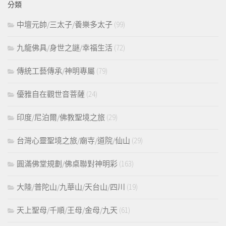
分類
字:
中壇元帥/三太子/養樂多太子
(99)
九龍佛具/身世之謎/幸福生活
(72)
傳統工藝傳承/神明專屬
(79)
優雅自在觀世音菩薩
(24)
印度/尼泊爾/佛教聖境之旅
(29)
台灣心靈聖境之旅/廟寺/道院/仙山
(29)
圓滿佛堂規劃/佛桌聯對神明彩
(163)
大陸/普陀山/九華山/天台山/四川
(19)
天上聖母/千順/王母/金母/九天
(61)