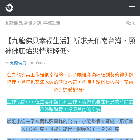
Skip to content
九龍佛具/身世之謎/幸福生活
0
【九龍佛具幸福生活】祈求天佑南台灣，願
神佛庇佑災情能降低~
BY
九龍佛具
·
2018/08/28
在九龍佛具工作是很幸福的，除了眼裡滿滿精細刻製的神佛像
陪伴，鼻腔也充滿木頭的淡淡香氣，不時再點個檀香粉，室內
芬芳通體舒暢。
工作很開心，但生活不該只有工作，我們也要在休息的時間去
戶外踏踏青，呼吸其他的空氣
最近小編去了被雨炸彈轟炸的台南，小編整個大驚嚇，那傾盆
大雨的程度，可說是踏出一腳便濕了一身的程度