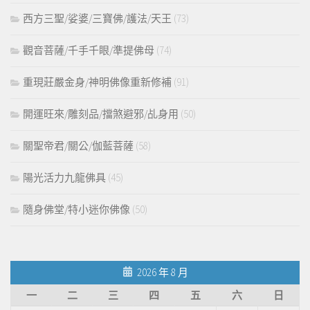
西方三聖/娑婆/三寶佛/護法/天王
(73)
觀音菩薩/千手千眼/準提佛母
(74)
重現莊嚴金身/神明佛像重新修補
(91)
開運旺來/雕刻品/擋煞避邪/乩身用
(50)
關聖帝君/關公/伽藍菩薩
(58)
陽光活力九龍佛具
(45)
隨身佛堂/特小迷你佛像
(50)
2026 年 8 月
一
二
三
四
五
六
日