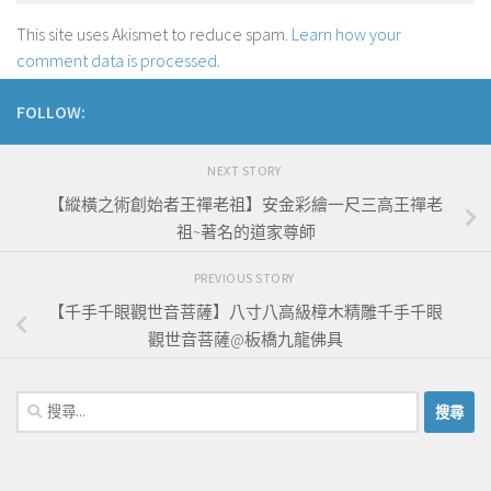
This site uses Akismet to reduce spam.
Learn how your
comment data is processed
.
FOLLOW:
NEXT STORY
【縱橫之術創始者王禪老祖】安金彩繪一尺三高王禪老
祖~著名的道家尊師
PREVIOUS STORY
【千手千眼觀世音菩薩】八寸八高級樟木精雕千手千眼
觀世音菩薩@板橋九龍佛具
搜
尋
關
鍵