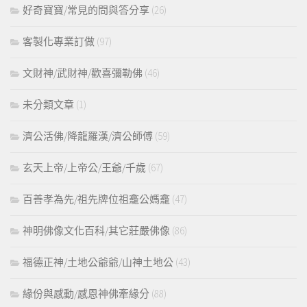
好奇寶寶/常見的問與答分享
(26)
客製化專業訂做
(97)
文財神/武財神/歡喜彌勒佛
(46)
未分類文章
(1)
濟公活佛/降龍羅漢/濟公師傅
(59)
玄天上帝/上帝公/王爺/千歲
(67)
百善孝為先/祖先牌位祖龕公媽龕
(47)
神明佛像文化百科/其它莊嚴佛像
(86)
福德正神/土地公爺爺/山神土地公
(43)
緣份與感動/感恩神佛牽緣分
(88)