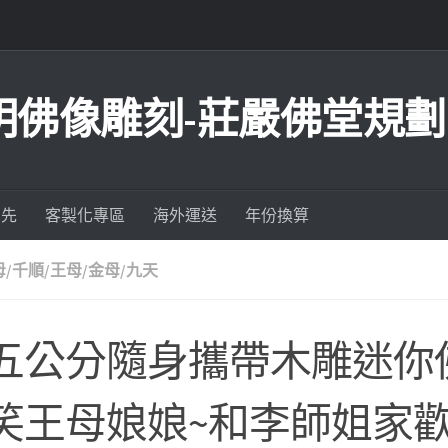
明佛像雕刻-莊嚴佛堂規劃
為先
客製化專區
海外運送
年份換算
/千順/王母/金母/九天
五公分隨身攜帶木雕迷你
笑王母娘娘~和李師姐家