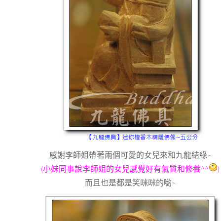
感謝李師姐帶著兩個可愛的女兒來和九龍結緣~
(小妹同事說李師姐的女兒感覺好有氣質和修養^^
)
而且也是都是笑咪咪的喲~