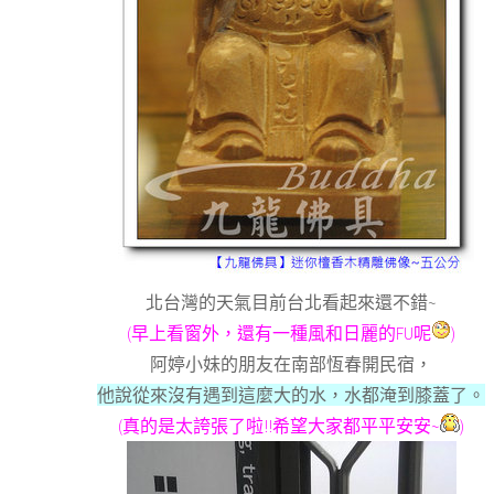
北台灣的天氣目前台北看起來還不錯~
(早上看窗外，還有一種風和日麗的FU呢
)
阿婷小妹的朋友在南部恆春開民宿，
他說從來沒有遇到這麼大的水，水都淹到膝蓋了。
(真的是太誇張了啦!!希望大家都平平安安~
)