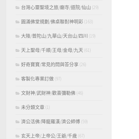
台灣心靈聖境之旅/廟寺/道院/仙山
(29)
圓滿佛堂規劃/佛桌聯對神明彩
(163)
大陸/普陀山/九華山/天台山/四川
(19)
天上聖母/千順/王母/金母/九天
(61)
好奇寶寶/常見的問與答分享
(26)
客製化專業訂做
(97)
文財神/武財神/歡喜彌勒佛
(46)
未分類文章
(1)
濟公活佛/降龍羅漢/濟公師傅
(59)
玄天上帝/上帝公/王爺/千歲
(67)