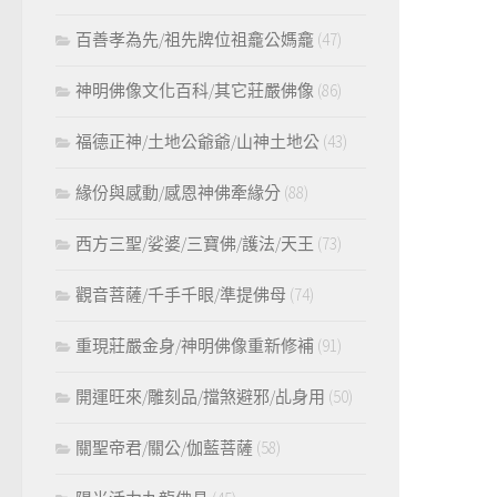
百善孝為先/祖先牌位祖龕公媽龕
(47)
神明佛像文化百科/其它莊嚴佛像
(86)
福德正神/土地公爺爺/山神土地公
(43)
緣份與感動/感恩神佛牽緣分
(88)
西方三聖/娑婆/三寶佛/護法/天王
(73)
觀音菩薩/千手千眼/準提佛母
(74)
重現莊嚴金身/神明佛像重新修補
(91)
開運旺來/雕刻品/擋煞避邪/乩身用
(50)
關聖帝君/關公/伽藍菩薩
(58)