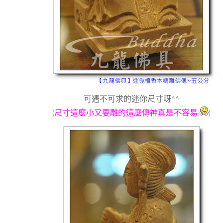
可遇不可求的迷你尺寸呀^^
(尺寸這麼小又要雕的這麼傳神真是不容易!
)