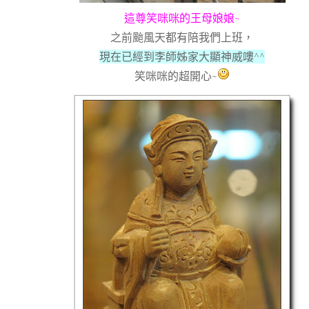
這尊笑咪咪的王母娘娘~
之前颱風天都有陪我們上班，
現在已經到李師姊家大顯神威嘍^^
笑咪咪的超開心~