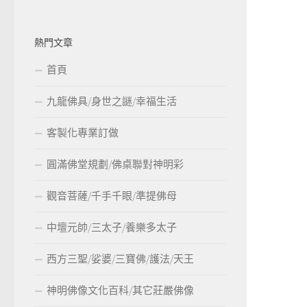
熱門文章
首頁
九龍佛具/身世之謎/幸福生活
客製化專業訂做
圓滿佛堂規劃/佛桌聯對神明彩
觀音菩薩/千手千眼/準提佛母
中壇元帥/三太子/養樂多太子
西方三聖/娑婆/三寶佛/護法/天王
神明佛像文化百科/其它莊嚴佛像