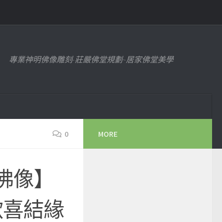
專業神明佛像雕刻-莊嚴佛堂規劃~居家佛堂美學
0
MORE
佛像】
歡喜結緣