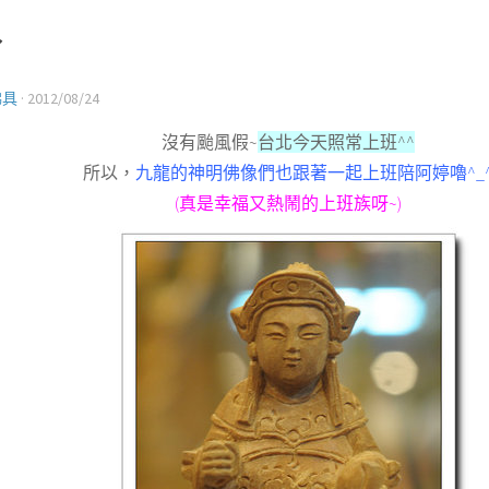
~
佛具
·
2012/08/24
沒有颱風假~
台北今天照常上班^^
所以，
九龍的神明佛像們也跟著一起上班陪阿婷嚕^_
(真是幸福又熱鬧的上班族呀~)