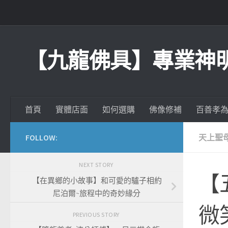
Skip to content
【九龍佛具】專業神
首頁
實體店面
如何選購
佛像修補
百善孝
FOLLOW:
天上聖母
NEXT STORY
【
【在異鄉的小故事】和可愛的驢子相約
尼泊爾~旅程中的奇妙緣分
微
PREVIOUS STORY