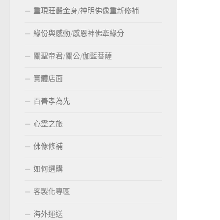
重現莊嚴金身/神明佛像重新修補
緣份與感動/感恩神佛牽緣分
關聖帝君/關公/伽藍菩薩
實體店面
百善孝為先
心靈之旅
佛像修補
如何選購
客製化專區
海外運送