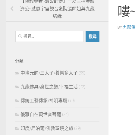
【降龍尊者~濟公師傅】一尺三描金龍
嘍
濟公~感恩宇宙觀音道院張師姐與九龍
結緣
BY
九龍
搜
尋
關
鍵
分類
字:
中壇元帥/三太子/養樂多太子
(99)
九龍佛具/身世之謎/幸福生活
(72)
傳統工藝傳承/神明專屬
(79)
優雅自在觀世音菩薩
(24)
印度/尼泊爾/佛教聖境之旅
(29)