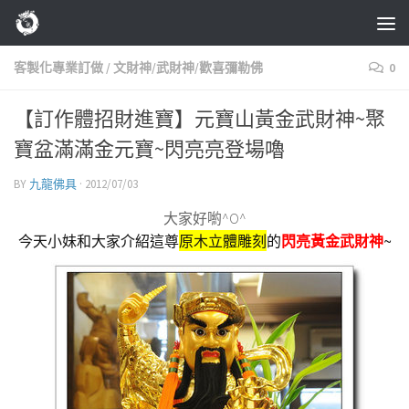
Skip to content
客製化專業訂做
/
文財神/武財神/歡喜彌勒佛
0
【訂作體招財進寶】元寶山黃金武財神~聚
寶盆滿滿金元寶~閃亮亮登場嚕
BY
九龍佛具
·
2012/07/03
大家好喲^O^
今天小妹和大家介紹這尊
原木立體雕刻
的
~
閃亮黃金武財神