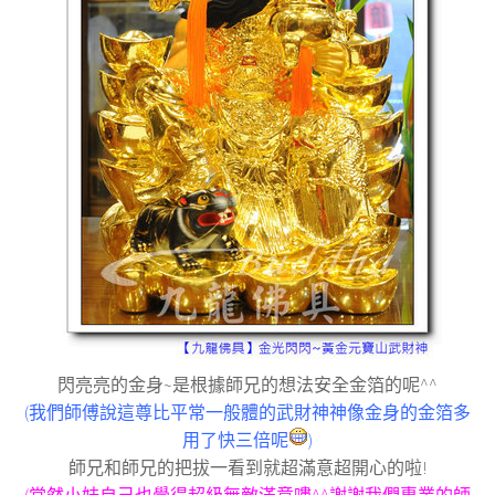
閃亮亮的金身~是根據師兄的想法安全金箔的呢^^
(我們師傅說這尊比平常一般體的武財神神像金身的金箔多
用了快三倍呢
)
師兄和師兄的把拔一看到就超滿意超開心的啦!