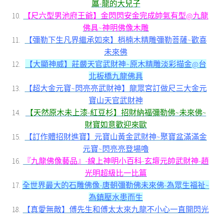
屭-龍的大兒子
【尺六型男池府王爺】金閃閃安金完成帥氣有型@九龍
佛具~神明佛像木雕
【彌勒下生凡界繼承如來】梢楠木精雕彌勒菩薩~歡喜
未來佛
【大顯神威】莊嚴天官武財神~原木精雕淡彩描金@台
北板橋九龍佛具
【超大金元寶~閃亮亮武財神】龍眾宮訂做尺三大金元
寶山天官武財神
【天然原木未上漆-紅豆杉】招財納福彌勒佛~未來佛~
財寶如意歡迎來歐
【訂作體招財進寶】元寶山黃金武財神~聚寶盆滿滿金
元寶~閃亮亮登場嚕
『九龍佛像藝品』-線上神明小百科-玄壇元帥武財神-趙
光明超級比一比篇
全世界最大的石雕佛像-唐朝彌勒佛未來佛-為眾生福祉~
為鎮壓水患而生
【真愛無敵】傅先生和傅太太來九龍不小心一直開閃光