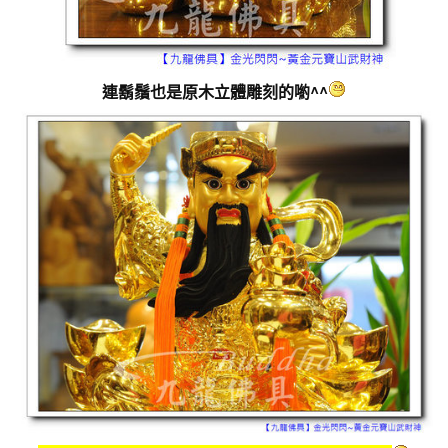
連鬍鬚也是原木立體雕刻的喲^^