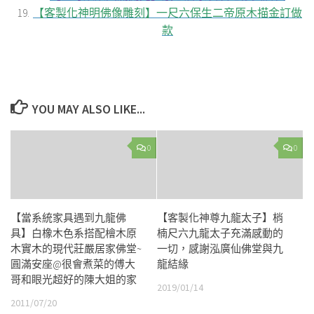
【客製化神明佛像雕刻】一尺六保生二帝原木描金訂做
款
YOU MAY ALSO LIKE...
0
0
【當系統家具遇到九龍佛
【客製化神尊九龍太子】梢
具】白橡木色系搭配檜木原
楠尺六九龍太子充滿感動的
木實木的現代莊嚴居家佛堂~
一切，感謝泓廣仙佛堂與九
圓滿安座@很會煮菜的傅大
龍結緣
哥和眼光超好的陳大姐的家
2019/01/14
2011/07/20