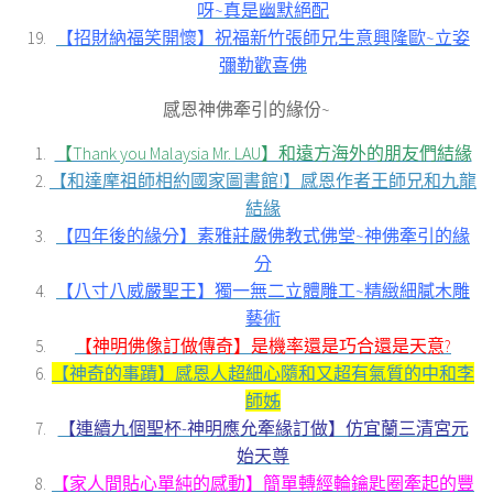
呀~真是幽默絕配
【招財納福笑開懷】祝福新竹張師兄生意興隆歐~立姿
彌勒歡喜佛
感恩神佛牽引的緣份~
【Thank you Malaysia Mr. LAU】和遠方海外的朋友們結緣
【和達摩祖師相約國家圖書館!】感恩作者王師兄和九龍
結緣
【四年後的緣分】素雅莊嚴佛教式佛堂~神佛牽引的緣
分
【八寸八威嚴聖王】獨一無二立體雕工~精緻細膩木雕
藝術
【神明佛像訂做傳奇】是機率還是巧合還是天意?
【神奇的事蹟】感恩人超細心隨和又超有氣質的中和李
師姊
【連續九個聖杯-神明應允牽緣訂做】仿宜蘭三清宮元
始天尊
【家人間貼心單純的感動】簡單轉經輪鑰匙圈牽起的豐