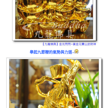
舉起九節鞭的氣勢與力道~