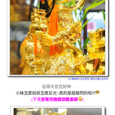
這尊天官武財神~
小妹怎麼拍就怎麼反光~真的是超級閃的啦!!!
(下次要幫相機鏡頭戴墨鏡
)