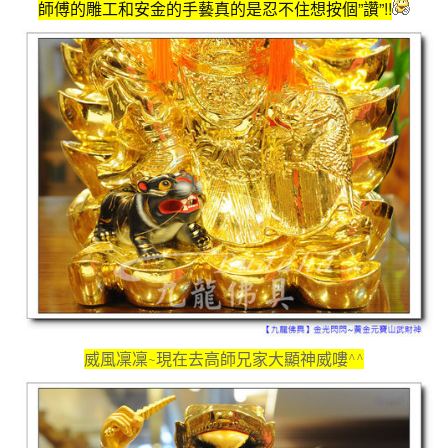
師傅的雕工和安金的手藝真的是忍不住想按個”讚”!!
威風凜凜~現在去高師兄家大顯神威嘍^^