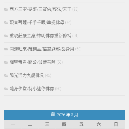
西方三聖/娑婆/三寶佛/護法/天王
(73)
觀音菩薩/千手千眼/準提佛母
(74)
重現莊嚴金身/神明佛像重新修補
(91)
開運旺來/雕刻品/擋煞避邪/乩身用
(50)
關聖帝君/關公/伽藍菩薩
(58)
陽光活力九龍佛具
(45)
隨身佛堂/特小迷你佛像
(50)
2026 年 8 月
一
二
三
四
五
六
日