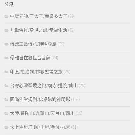
分類
字:
中壇元帥/三太子/養樂多太子
(99)
九龍佛具/身世之謎/幸福生活
(72)
傳統工藝傳承/神明專屬
(79)
優雅自在觀世音菩薩
(24)
印度/尼泊爾/佛教聖境之旅
(29)
台灣心靈聖境之旅/廟寺/道院/仙山
(29)
圓滿佛堂規劃/佛桌聯對神明彩
(163)
大陸/普陀山/九華山/天台山/四川
(19)
天上聖母/千順/王母/金母/九天
(61)