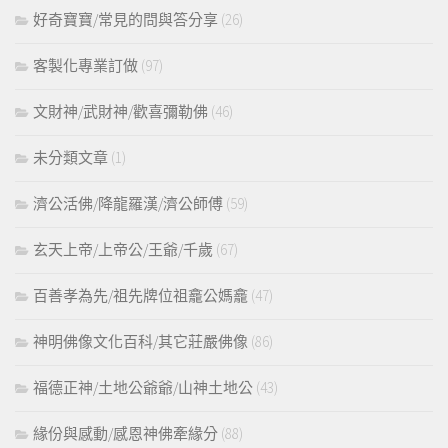
好奇寶寶/常見的問與答分享
(26)
客製化專業訂做
(97)
文財神/武財神/歡喜彌勒佛
(46)
未分類文章
(1)
濟公活佛/降龍羅漢/濟公師傅
(59)
玄天上帝/上帝公/王爺/千歲
(67)
百善孝為先/祖先牌位祖龕公媽龕
(47)
神明佛像文化百科/其它莊嚴佛像
(86)
福德正神/土地公爺爺/山神土地公
(43)
緣份與感動/感恩神佛牽緣分
(88)