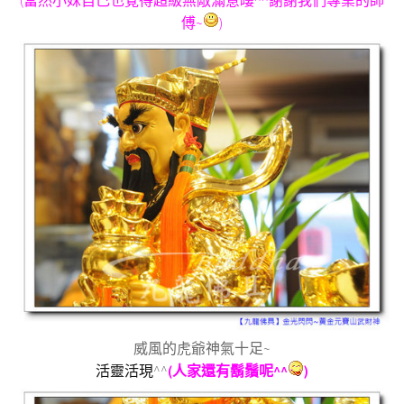
(當然小妹自己也覺得超級無敵滿意嘍^^謝謝我們專業的師
傅~
)
威風的虎爺神氣十足~
活靈活現
^^
(人家還有鬍鬚呢^^
)