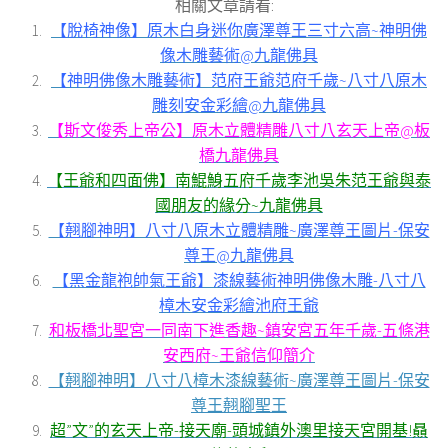
相關文章請看:
【脫椅神像】原木白身迷你廣澤尊王三寸六高~神明佛
像木雕藝術@九龍佛具
【神明佛像木雕藝術】范府王爺范府千歲~八寸八原木
雕刻安金彩繪@九龍佛具
【斯文俊秀上帝公】原木立體精雕八寸八玄天上帝@板
橋九龍佛具
【王爺和四面佛】南鯤鯓五府千歲李池吳朱范王爺與泰
國朋友的緣分~九龍佛具
【翹腳神明】八寸八原木立體精雕~廣澤尊王圖片-保安
尊王@九龍佛具
【黑金龍袍帥氣王爺】漆線藝術神明佛像木雕-八寸八
樟木安金彩繪池府王爺
和板橋北聖宮一同南下進香趣~鎮安宮五年千歲-五條港
安西府~王爺信仰簡介
【翹腳神明】八寸八樟木漆線藝術~廣澤尊王圖片-保安
尊王翹腳聖王
超”文”的玄天上帝-接天廟-頭城鎮外澳里接天宮開基!贔