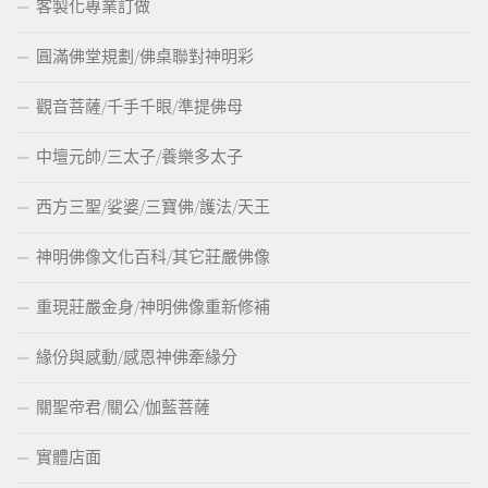
客製化專業訂做
圓滿佛堂規劃/佛桌聯對神明彩
觀音菩薩/千手千眼/準提佛母
中壇元帥/三太子/養樂多太子
西方三聖/娑婆/三寶佛/護法/天王
神明佛像文化百科/其它莊嚴佛像
重現莊嚴金身/神明佛像重新修補
緣份與感動/感恩神佛牽緣分
關聖帝君/關公/伽藍菩薩
實體店面