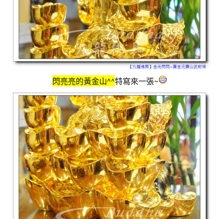
閃亮亮的黃金山^^
特寫來一張~